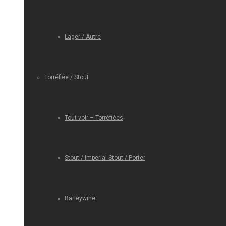
Lager / Autre
Torréfiée / Stout
Tout voir – Torréfiées
Stout / Imperial Stout / Porter
Barleywine