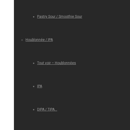
Pastry Sour / Smoothie Sour
Houblonnée / IPA
Tout voir – Houblonnées
IPA
DIPA / TIPA…