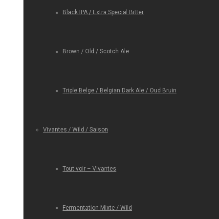
Black IPA / Extra Special Bitter
Brown / Old / Scotch Ale
Triple Belge / Belgian Dark Ale / Oud Bruin
Vivantes / Wild / Saison
Tout voir – Vivantes
Fermentation Mixte / Wild