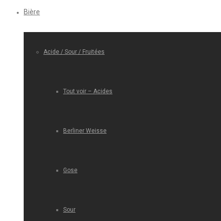
Bière
Acide / Sour / Fruitées
Tout voir – Acides
Berliner Weisse
Gose
Sour