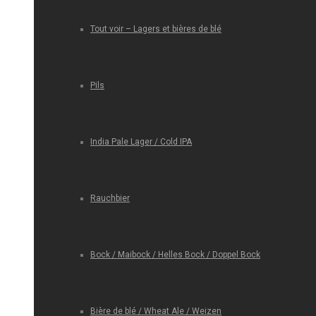
Tout voir – Lagers et bières de blé
Pils
India Pale Lager / Cold IPA
Rauchbier
Bock / Maibock / Helles Bock / Doppel Bock
Bière de blé / Wheat Ale / Weizen