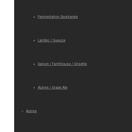
Fermentation Spontanée
Lambic / Gueuze
Saison / Farmhouse / Grisette
Autres / Grape Ale
Autres