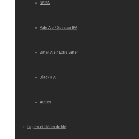
NEIPA
Pale Ale / Session IPA
Bitter Ale / Extra Bitter
Black IPA
Autres
Lagers et bières de blé