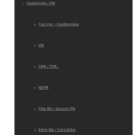
Houblonnée / IPA
Tout voir – Houblonnées
IPA
DIPA / TIPA…
NEIPA
Pale Ale / Session IPA
Bitter Ale / Extra Bitter