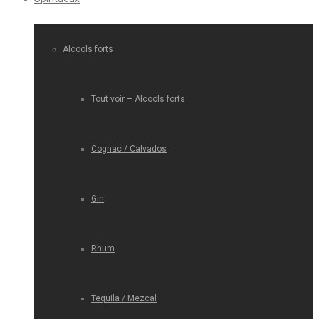
Alcools forts
Tout voir – Alcools forts
Cognac / Calvados
Gin
Rhum
Tequila / Mezcal