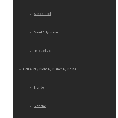
Sans alcool
Mead / Hydromel
Hard Seltzer
Couleurs / Blonde / Blanche / Brune
Blonde
Blanche