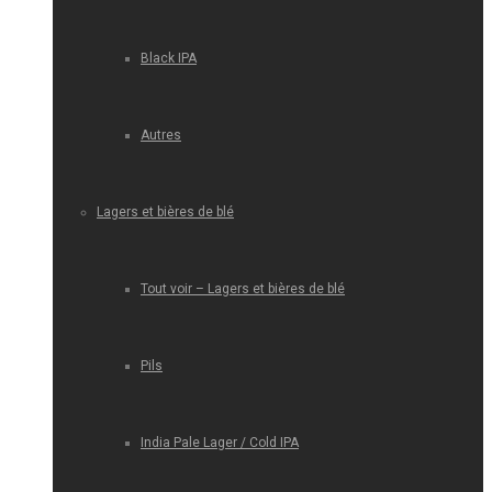
Black IPA
Autres
Lagers et bières de blé
Tout voir – Lagers et bières de blé
Pils
India Pale Lager / Cold IPA