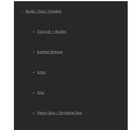
Acide / Sour / Fruitées
Tout voir – Acides
Berliner Weisse
Gose
Sour
Pastry Sour / Smoothie Sour