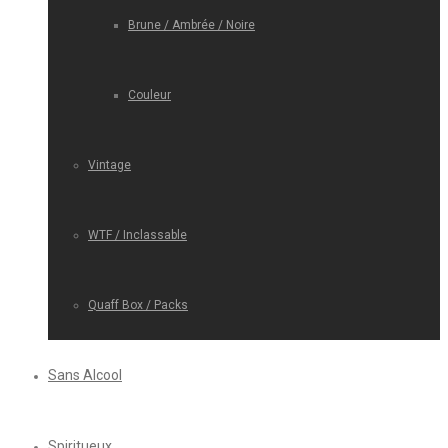
Brune / Ambrée / Noire
Couleur
Vintage
WTF / Inclassable
Quaff Box / Packs
Sans Alcool
Spiritueux