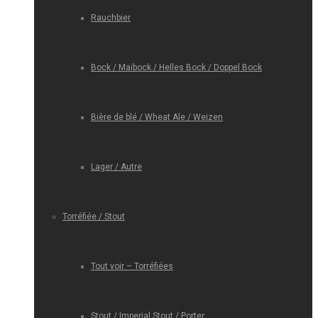
Rauchbier
Bock / Maibock / Helles Bock / Doppel Bock
Bière de blé / Wheat Ale / Weizen
Lager / Autre
Torréfiée / Stout
Tout voir – Torréfiées
Stout / Imperial Stout / Porter