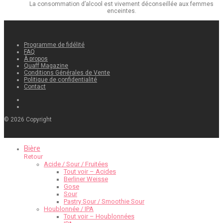
La consommation d’alcool est vivement déconseillée aux femmes
enceintes.
Programme de fidélité
FAQ
À propos
Quaff Magazine
Conditions Générales de Vente
Politique de confidentialité
Contact
©
2026
Copyright
Bière
Retour
Acide / Sour / Fruitées
Tout voir – Acides
Berliner Weisse
Gose
Sour
Pastry Sour / Smoothie Sour
Houblonnée / IPA
Tout voir – Houblonnées