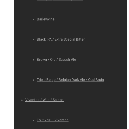
Barleywine
Black IPA / Extra Special Bitter
Brown / Old / Scotch Ale
Triple Belge / Belgian Dark Ale / Oud Bruin
Vivantes / Wild / Saison
Tout voir – Vivantes