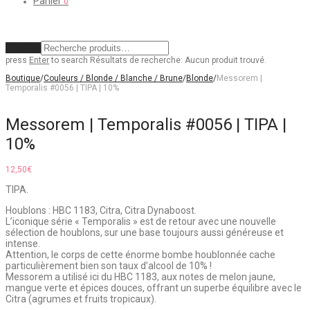
Panier
0
Effacer
press
Enter
to search
Résultats de recherche:
Aucun produit trouvé.
Boutique
/
Couleurs / Blonde / Blanche / Brune
/
Blonde
/
Messorem |
Temporalis #0056 | TIPA | 10%
Messorem | Temporalis #0056 | TIPA |
10%
12,50
€
TIPA.
Houblons : HBC 1183, Citra, Citra Dynaboost.
L’iconique série « Temporalis » est de retour avec une nouvelle
sélection de houblons, sur une base toujours aussi généreuse et
intense.
Attention, le corps de cette énorme bombe houblonnée cache
particulièrement bien son taux d’alcool de 10% !
Messorem a utilisé ici du HBC 1183, aux notes de melon jaune,
mangue verte et épices douces, offrant un superbe équilibre avec le
Citra (agrumes et fruits tropicaux).