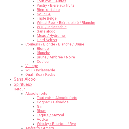
Tout voir – Autres
Pastry / Bière aux fruits
Bière de table
Sour IPA
Triple Belge
Wheat Beer / Bière de blé / Blanche
WTF / Inclassable
Sans alcool
Mead / Hydromel
Hard Seltzer
Couleurs / Blonde / Blanche / Brune
Blonde
Blanche
Brune / Ambrée / Noire
Couleur
Vintage
WTF / Inclassable
Quaff Box / Packs
Sans Alcool
Spiritueux
Retour
Alcools forts
Tout voir – Alcools forts
Cognac / Calvados
Gin
Rhum
Tequila / Mezcal
Vodka
Whisky / Bourbon / Rye
Apéritifs / Amers