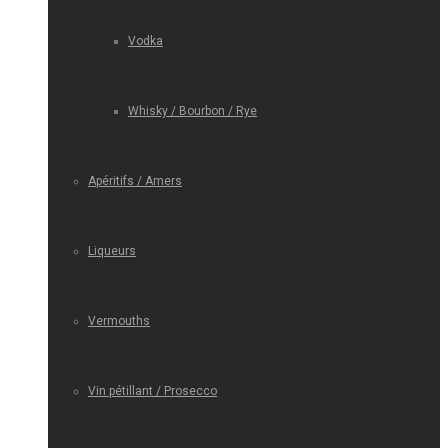
Vodka
Whisky / Bourbon / Rye
Apéritifs / Amers
Liqueurs
Vermouths
Vin pétillant / Prosecco