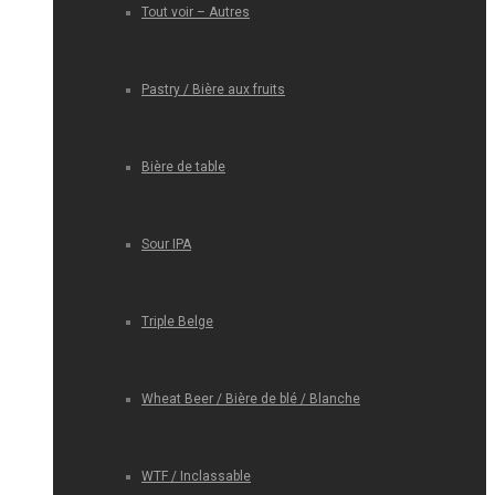
Tout voir – Autres
Pastry / Bière aux fruits
Bière de table
Sour IPA
Triple Belge
Wheat Beer / Bière de blé / Blanche
WTF / Inclassable