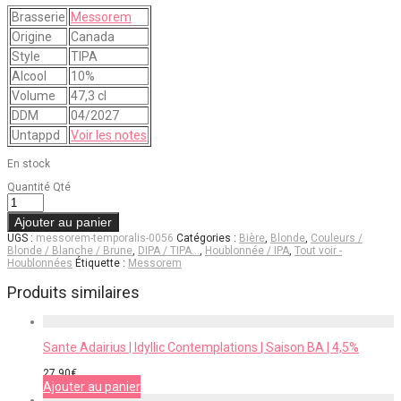
Brasserie
Messorem
Origine
Canada
Style
TIPA
Alcool
10%
Volume
47,3 cl
DDM
04/2027
Untappd
Voir les notes
En stock
Quantité
Qté
Ajouter au panier
UGS :
messorem-temporalis-0056
Catégories :
Bière
,
Blonde
,
Couleurs /
Blonde / Blanche / Brune
,
DIPA / TIPA…
,
Houblonnée / IPA
,
Tout voir -
Houblonnées
Étiquette :
Messorem
Produits similaires
Sante Adairius | Idyllic Contemplations | Saison BA | 4,5%
27,90
€
Ajouter au panier