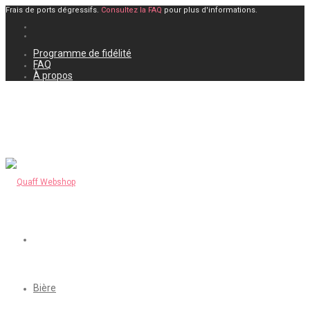
Frais de ports dégressifs.
Consultez la FAQ
pour plus d'informations.
Programme de fidélité
FAQ
À propos
Bière