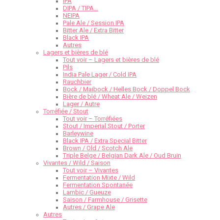
IPA
DIPA / TIPA…
NEIPA
Pale Ale / Session IPA
Bitter Ale / Extra Bitter
Black IPA
Autres
Lagers et bières de blé
Tout voir – Lagers et bières de blé
Pils
India Pale Lager / Cold IPA
Rauchbier
Bock / Maibock / Helles Bock / Doppel Bock
Bière de blé / Wheat Ale / Weizen
Lager / Autre
Torréfiée / Stout
Tout voir – Torréfiées
Stout / Imperial Stout / Porter
Barleywine
Black IPA / Extra Special Bitter
Brown / Old / Scotch Ale
Triple Belge / Belgian Dark Ale / Oud Bruin
Vivantes / Wild / Saison
Tout voir – Vivantes
Fermentation Mixte / Wild
Fermentation Spontanée
Lambic / Gueuze
Saison / Farmhouse / Grisette
Autres / Grape Ale
Autres