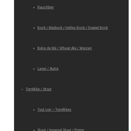
Rauchbier
Bock / Maibock / Helles Bock / Doppel Bock
Bière de blé / Wheat Ale / Weizen
Lager / Autre
Torréfiée / Stout
Tout voir – Torréfiées
Stout / Imperial Stout / Porter