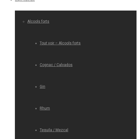
Alcools forts
Tout voir – Alcools forts
Cognac / Calvados
Gin
Rhum
Tequila / Mezcal