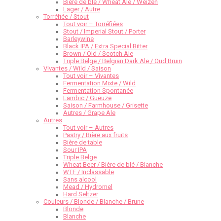
Bière de blé / Wheat Ale / Weizen
Lager / Autre
Torréfiée / Stout
Tout voir – Torréfiées
Stout / Imperial Stout / Porter
Barleywine
Black IPA / Extra Special Bitter
Brown / Old / Scotch Ale
Triple Belge / Belgian Dark Ale / Oud Bruin
Vivantes / Wild / Saison
Tout voir – Vivantes
Fermentation Mixte / Wild
Fermentation Spontanée
Lambic / Gueuze
Saison / Farmhouse / Grisette
Autres / Grape Ale
Autres
Tout voir – Autres
Pastry / Bière aux fruits
Bière de table
Sour IPA
Triple Belge
Wheat Beer / Bière de blé / Blanche
WTF / Inclassable
Sans alcool
Mead / Hydromel
Hard Seltzer
Couleurs / Blonde / Blanche / Brune
Blonde
Blanche