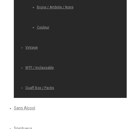
Brune / Ambrée / Noire
Couleur
Vintage
WTF / Inclassable
Quaff Box / Packs
Sans Alcool
Spiritueux