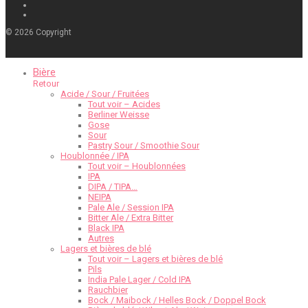
©
2026
Copyright
Bière
Retour
Acide / Sour / Fruitées
Tout voir – Acides
Berliner Weisse
Gose
Sour
Pastry Sour / Smoothie Sour
Houblonnée / IPA
Tout voir – Houblonnées
IPA
DIPA / TIPA…
NEIPA
Pale Ale / Session IPA
Bitter Ale / Extra Bitter
Black IPA
Autres
Lagers et bières de blé
Tout voir – Lagers et bières de blé
Pils
India Pale Lager / Cold IPA
Rauchbier
Bock / Maibock / Helles Bock / Doppel Bock