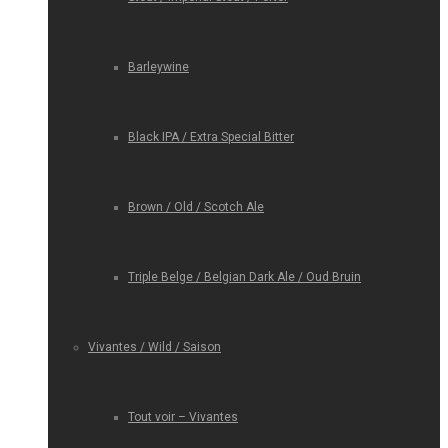
Barleywine
Black IPA / Extra Special Bitter
Brown / Old / Scotch Ale
Triple Belge / Belgian Dark Ale / Oud Bruin
Vivantes / Wild / Saison
Tout voir – Vivantes