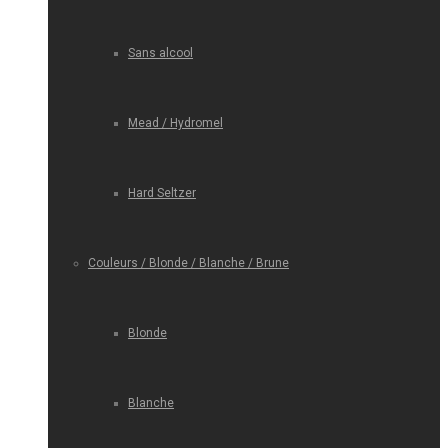
Sans alcool
Mead / Hydromel
Hard Seltzer
Couleurs / Blonde / Blanche / Brune
Blonde
Blanche