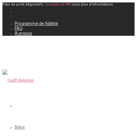
Frais de ports dégressifs.
Consultez la FAQ
pour plus d'informations.
Programme de fidélité
FAQ
À propos
Bière