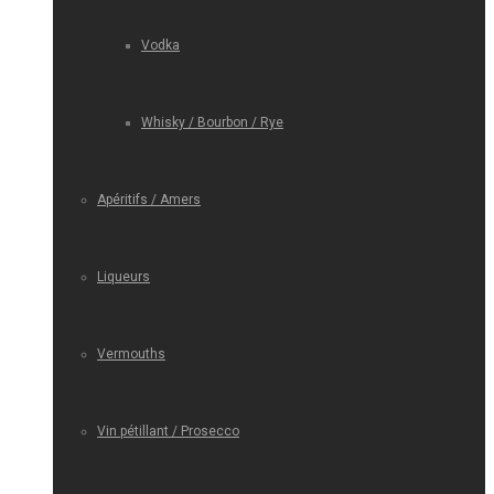
Vodka
Whisky / Bourbon / Rye
Apéritifs / Amers
Liqueurs
Vermouths
Vin pétillant / Prosecco