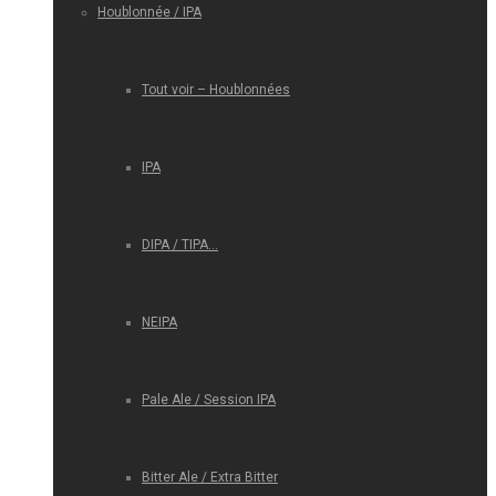
Houblonnée / IPA
Tout voir – Houblonnées
IPA
DIPA / TIPA…
NEIPA
Pale Ale / Session IPA
Bitter Ale / Extra Bitter