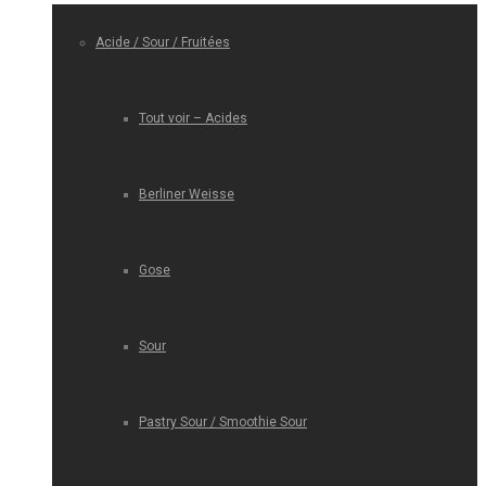
Acide / Sour / Fruitées
Tout voir – Acides
Berliner Weisse
Gose
Sour
Pastry Sour / Smoothie Sour