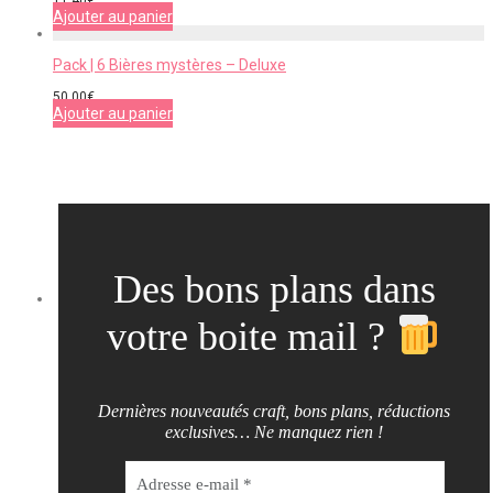
11,40
€
Ajouter au panier
Pack | 6 Bières mystères – Deluxe
50,00
€
Ajouter au panier
Des bons plans dans
votre boite mail ?
Dernières nouveautés craft, bons plans, réductions
exclusives… Ne manquez rien !