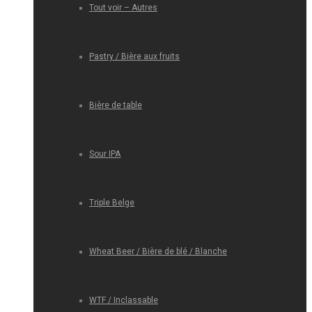
Tout voir – Autres
Pastry / Bière aux fruits
Bière de table
Sour IPA
Triple Belge
Wheat Beer / Bière de blé / Blanche
WTF / Inclassable