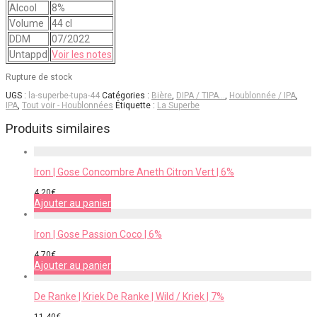
Alcool
8%
Volume
44 cl
DDM
07/2022
Untappd
Voir les notes
Rupture de stock
UGS :
la-superbe-tupa-44
Catégories :
Bière
,
DIPA / TIPA…
,
Houblonnée / IPA
,
IPA
,
Tout voir - Houblonnées
Étiquette :
La Superbe
Produits similaires
Iron | Gose Concombre Aneth Citron Vert | 6%
4,20
€
Ajouter au panier
Iron | Gose Passion Coco | 6%
4,70
€
Ajouter au panier
De Ranke | Kriek De Ranke | Wild / Kriek | 7%