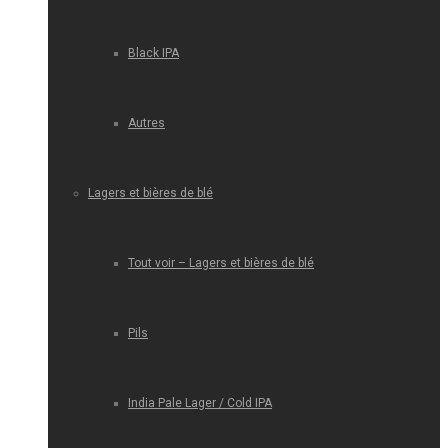
Black IPA
Autres
Lagers et bières de blé
Tout voir – Lagers et bières de blé
Pils
India Pale Lager / Cold IPA