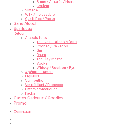
Brune / Ambrée / Noire
Couleur
Vintage
WTF / Inclassable
Quaff Box / Packs
Sans Alcool
Spiritueux
Retour
Alcools forts
Tout voir – Alcools forts
Cognac / Calvados
Gin
Rhum
Tequila / Mezcal
Vodka
Whisky / Bourbon / Rye
Apéritifs / Amers
Liqueurs
Vermouths
Vin pétillant / Prosecco
Bitters aromatiques
Packs
Cartes Cadeaux / Goodies
Promo
Connexion