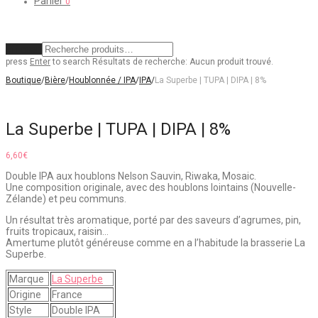
Panier
0
Effacer
press
Enter
to search
Résultats de recherche:
Aucun produit trouvé.
Boutique
/
Bière
/
Houblonnée / IPA
/
IPA
/
La Superbe | TUPA | DIPA | 8%
La Superbe | TUPA | DIPA | 8%
6,60
€
Double IPA aux houblons Nelson Sauvin, Riwaka, Mosaic.
Une composition originale, avec des houblons lointains (Nouvelle-
Zélande) et peu communs.
Un résultat très aromatique, porté par des saveurs d’agrumes, pin,
fruits tropicaux, raisin…
Amertume plutôt généreuse comme en a l’habitude la brasserie La
Superbe.
Marque
La Superbe
Origine
France
Style
Double IPA