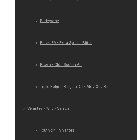
Barleywine
Black IPA / Extra Special Bitter
Brown / Old / Scotch Ale
Triple Belge / Belgian Dark Ale / Oud Bruin
Vivantes / Wild / Saison
Tout voir – Vivantes