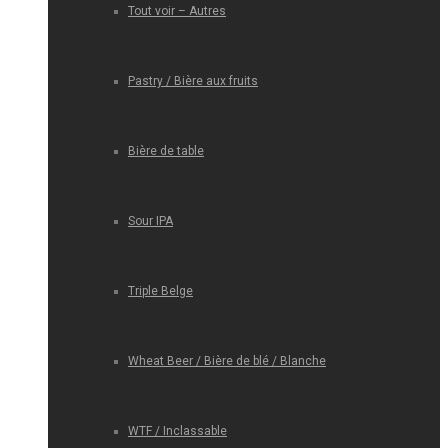
Tout voir – Autres
Pastry / Bière aux fruits
Bière de table
Sour IPA
Triple Belge
Wheat Beer / Bière de blé / Blanche
WTF / Inclassable