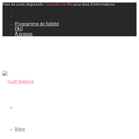
Frais de ports dégressifs.
Consultez la FAQ
pour plus d'informations.
Programme de fidélité
FAQ
À propos
Bière