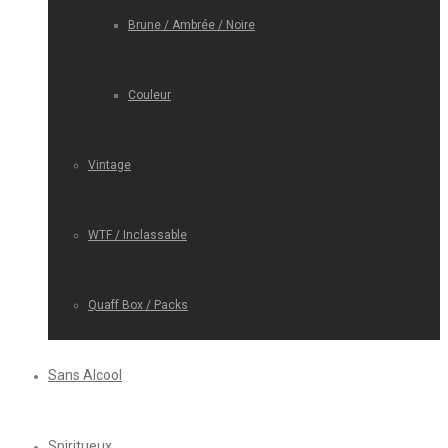
Brune / Ambrée / Noire
Couleur
Vintage
WTF / Inclassable
Quaff Box / Packs
Sans Alcool
Spiritueux