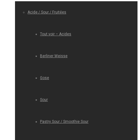
Acide / Sour / Fruitées
Tout voir – Acides
Berliner Weisse
Gose
Sour
Pastry Sour / Smoothie Sour