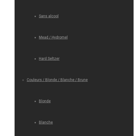
Sans alcool
Mead / Hydromel
Hard Seltzer
Couleurs / Blonde / Blanche / Brune
Blonde
Blanche