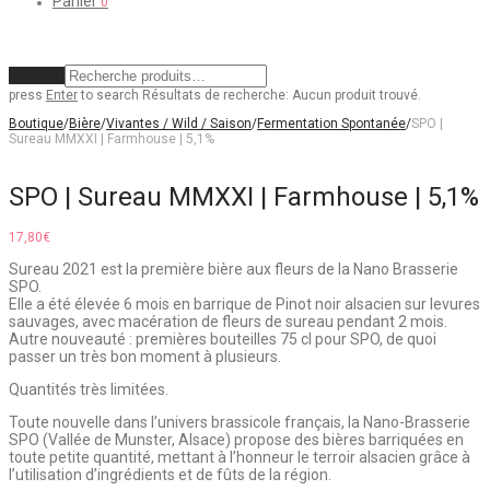
Panier
0
Effacer
press
Enter
to search
Résultats de recherche:
Aucun produit trouvé.
Boutique
/
Bière
/
Vivantes / Wild / Saison
/
Fermentation Spontanée
/
SPO |
Sureau MMXXI | Farmhouse | 5,1%
SPO | Sureau MMXXI | Farmhouse | 5,1%
17,80
€
Sureau 2021 est la première bière aux fleurs de la Nano Brasserie
SPO.
Elle a été élevée 6 mois en barrique de Pinot noir alsacien sur levures
sauvages, avec macération de fleurs de sureau pendant 2 mois.
Autre nouveauté : premières bouteilles 75 cl pour SPO, de quoi
passer un très bon moment à plusieurs.
Quantités très limitées.
Toute nouvelle dans l’univers brassicole français, la Nano-Brasserie
SPO (Vallée de Munster, Alsace) propose des bières barriquées en
toute petite quantité, mettant à l’honneur le terroir alsacien grâce à
l’utilisation d’ingrédients et de fûts de la région.