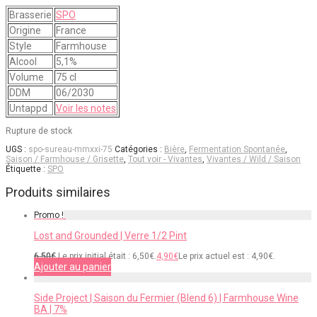
Brasserie
SPO
Origine
France
Style
Farmhouse
Alcool
5,1%
Volume
75 cl
DDM
06/2030
Untappd
Voir les notes
Rupture de stock
UGS :
spo-sureau-mmxxi-75
Catégories :
Bière
,
Fermentation Spontanée
,
Saison / Farmhouse / Grisette
,
Tout voir - Vivantes
,
Vivantes / Wild / Saison
Étiquette :
SPO
Produits similaires
Promo !
Lost and Grounded | Verre 1/2 Pint
6,50
€
Le prix initial était : 6,50€.
4,90
€
Le prix actuel est : 4,90€.
Ajouter au panier
Side Project | Saison du Fermier (Blend 6) | Farmhouse Wine
BA | 7%