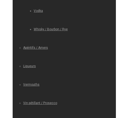
Vodka
Whisky / Bourbon / Rye
Apéritifs / Amers
Liqueurs
Vermouths
Vin pétillant / Prosecco