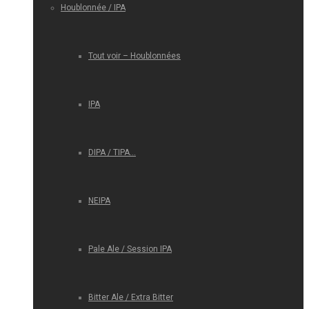
Houblonnée / IPA
Tout voir – Houblonnées
IPA
DIPA / TIPA…
NEIPA
Pale Ale / Session IPA
Bitter Ale / Extra Bitter