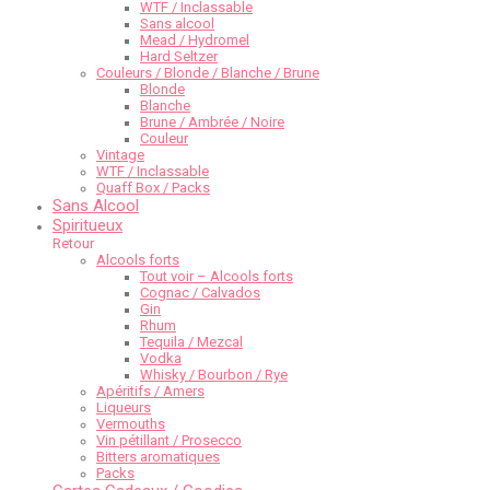
WTF / Inclassable
Sans alcool
Mead / Hydromel
Hard Seltzer
Couleurs / Blonde / Blanche / Brune
Blonde
Blanche
Brune / Ambrée / Noire
Couleur
Vintage
WTF / Inclassable
Quaff Box / Packs
Sans Alcool
Spiritueux
Retour
Alcools forts
Tout voir – Alcools forts
Cognac / Calvados
Gin
Rhum
Tequila / Mezcal
Vodka
Whisky / Bourbon / Rye
Apéritifs / Amers
Liqueurs
Vermouths
Vin pétillant / Prosecco
Bitters aromatiques
Packs