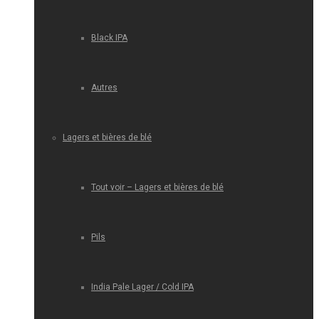
Black IPA
Autres
Lagers et bières de blé
Tout voir – Lagers et bières de blé
Pils
India Pale Lager / Cold IPA