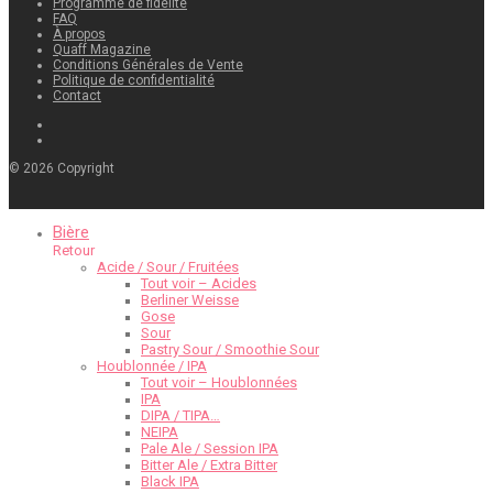
Programme de fidélité
FAQ
À propos
Quaff Magazine
Conditions Générales de Vente
Politique de confidentialité
Contact
©
2026
Copyright
Bière
Retour
Acide / Sour / Fruitées
Tout voir – Acides
Berliner Weisse
Gose
Sour
Pastry Sour / Smoothie Sour
Houblonnée / IPA
Tout voir – Houblonnées
IPA
DIPA / TIPA…
NEIPA
Pale Ale / Session IPA
Bitter Ale / Extra Bitter
Black IPA