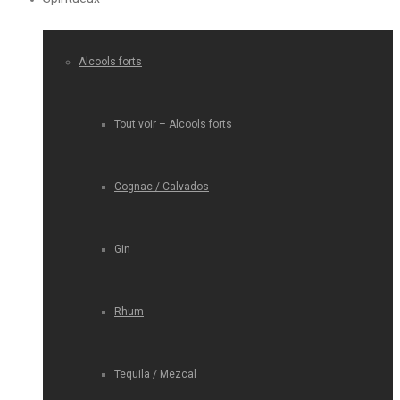
Alcools forts
Tout voir – Alcools forts
Cognac / Calvados
Gin
Rhum
Tequila / Mezcal