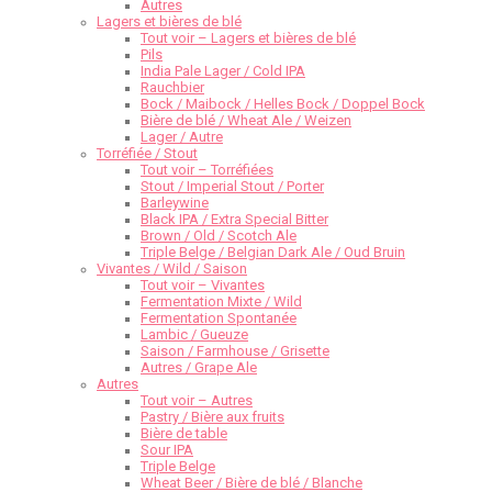
Autres
Lagers et bières de blé
Tout voir – Lagers et bières de blé
Pils
India Pale Lager / Cold IPA
Rauchbier
Bock / Maibock / Helles Bock / Doppel Bock
Bière de blé / Wheat Ale / Weizen
Lager / Autre
Torréfiée / Stout
Tout voir – Torréfiées
Stout / Imperial Stout / Porter
Barleywine
Black IPA / Extra Special Bitter
Brown / Old / Scotch Ale
Triple Belge / Belgian Dark Ale / Oud Bruin
Vivantes / Wild / Saison
Tout voir – Vivantes
Fermentation Mixte / Wild
Fermentation Spontanée
Lambic / Gueuze
Saison / Farmhouse / Grisette
Autres / Grape Ale
Autres
Tout voir – Autres
Pastry / Bière aux fruits
Bière de table
Sour IPA
Triple Belge
Wheat Beer / Bière de blé / Blanche