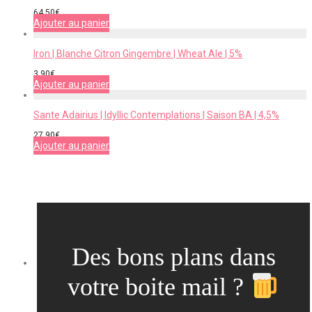
64,50
€
Ajouter au panier
Iron | Blanche Citron Gingembre | Wheat Ale | 5%
3,90
€
Ajouter au panier
Sante Adairius | Idyllic Contemplations | Saison BA | 4,5%
27,90
€
Ajouter au panier
Des bons plans dans
votre boite mail ?