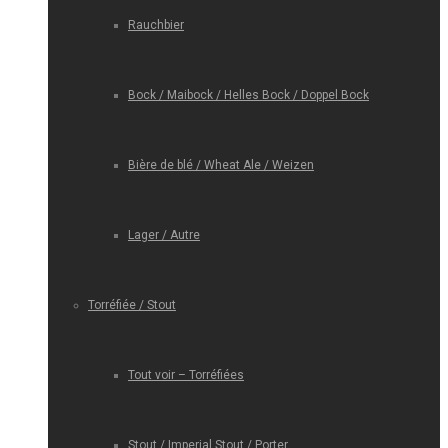
Rauchbier
Bock / Maibock / Helles Bock / Doppel Bock
Bière de blé / Wheat Ale / Weizen
Lager / Autre
Torréfiée / Stout
Tout voir – Torréfiées
Stout / Imperial Stout / Porter