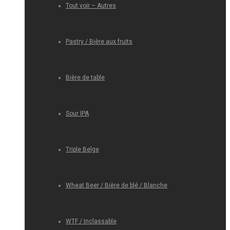
Tout voir – Autres
Pastry / Bière aux fruits
Bière de table
Sour IPA
Triple Belge
Wheat Beer / Bière de blé / Blanche
WTF / Inclassable