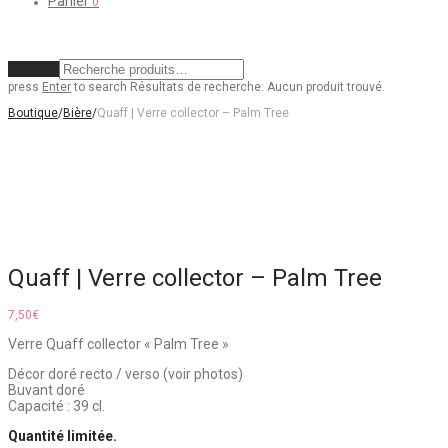
Panier
0
Effacer
press
Enter
to search
Résultats de recherche:
Aucun produit trouvé.
Boutique
/
Bière
/
Quaff | Verre collector – Palm Tree
Quaff | Verre collector – Palm Tree
7,50
€
Verre Quaff collector « Palm Tree »
Décor doré recto / verso (voir photos)
Buvant doré
Capacité : 39 cl.
Quantité limitée.