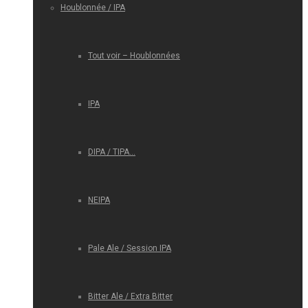
Houblonnée / IPA
Tout voir – Houblonnées
IPA
DIPA / TIPA…
NEIPA
Pale Ale / Session IPA
Bitter Ale / Extra Bitter