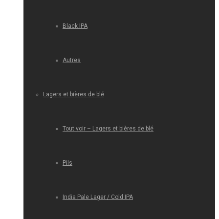
Black IPA
Autres
Lagers et bières de blé
Tout voir – Lagers et bières de blé
Pils
India Pale Lager / Cold IPA