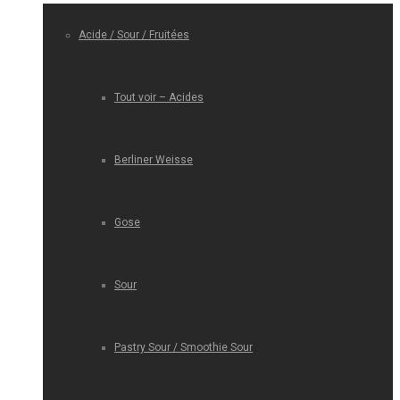
Acide / Sour / Fruitées
Tout voir – Acides
Berliner Weisse
Gose
Sour
Pastry Sour / Smoothie Sour