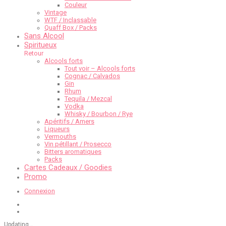
Couleur
Vintage
WTF / Inclassable
Quaff Box / Packs
Sans Alcool
Spiritueux
Retour
Alcools forts
Tout voir – Alcools forts
Cognac / Calvados
Gin
Rhum
Tequila / Mezcal
Vodka
Whisky / Bourbon / Rye
Apéritifs / Amers
Liqueurs
Vermouths
Vin pétillant / Prosecco
Bitters aromatiques
Packs
Cartes Cadeaux / Goodies
Promo
Connexion
Updating
…