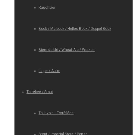
Rauchbier
Bock / Maibock / Helles Bock / Doppel Bock
Bière de blé / Wheat Ale / Weizen
Lager / Autre
Torréfiée / Stout
Tout voir – Torréfiées
Stout / Imperial Stout / Porter