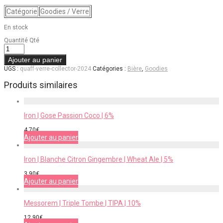
Catégorie
Goodies / Verre
En stock
Quantité
Qté
Ajouter au panier
UGS :
quaff-verre-collector-2024
Catégories :
Bière
,
Goodies
Produits similaires
Iron | Gose Passion Coco | 6%
4,70
€
Ajouter au panier
Iron | Blanche Citron Gingembre | Wheat Ale | 5%
3,90
€
Ajouter au panier
Messorem | Triple Tombe | TIPA | 10%
12,90
€