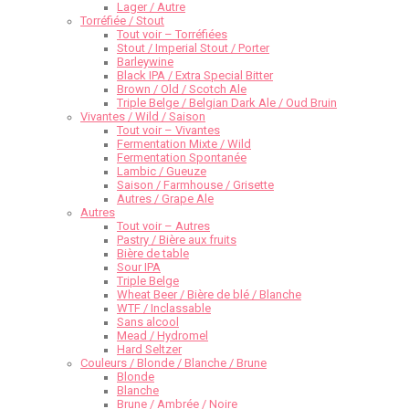
Lager / Autre
Torréfiée / Stout
Tout voir – Torréfiées
Stout / Imperial Stout / Porter
Barleywine
Black IPA / Extra Special Bitter
Brown / Old / Scotch Ale
Triple Belge / Belgian Dark Ale / Oud Bruin
Vivantes / Wild / Saison
Tout voir – Vivantes
Fermentation Mixte / Wild
Fermentation Spontanée
Lambic / Gueuze
Saison / Farmhouse / Grisette
Autres / Grape Ale
Autres
Tout voir – Autres
Pastry / Bière aux fruits
Bière de table
Sour IPA
Triple Belge
Wheat Beer / Bière de blé / Blanche
WTF / Inclassable
Sans alcool
Mead / Hydromel
Hard Seltzer
Couleurs / Blonde / Blanche / Brune
Blonde
Blanche
Brune / Ambrée / Noire