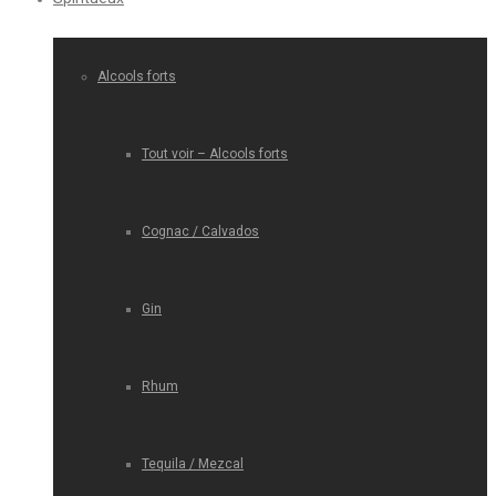
Alcools forts
Tout voir – Alcools forts
Cognac / Calvados
Gin
Rhum
Tequila / Mezcal