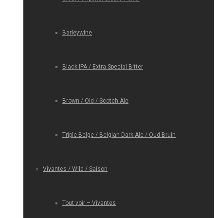
Barleywine
Black IPA / Extra Special Bitter
Brown / Old / Scotch Ale
Triple Belge / Belgian Dark Ale / Oud Bruin
Vivantes / Wild / Saison
Tout voir – Vivantes