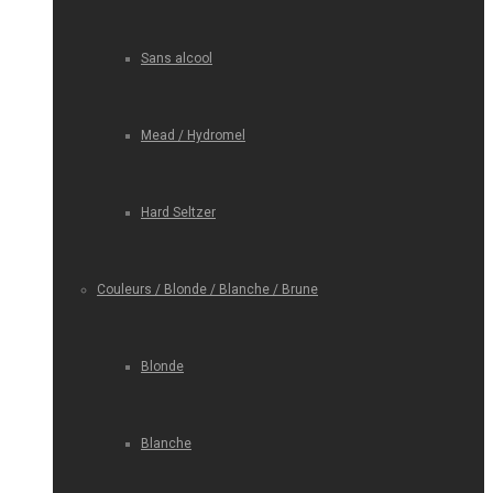
Sans alcool
Mead / Hydromel
Hard Seltzer
Couleurs / Blonde / Blanche / Brune
Blonde
Blanche