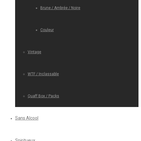
Brune / Ambrée / Noire
Couleur
Vintage
WTF / Inclassable
Quaff Box / Packs
Sans Alcool
Spiritueux