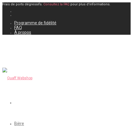
Frais de ports dégressifs.
Consultez la FAQ
pour plus d'informations.
Programme de fidélité
FAQ
À propos
Bière