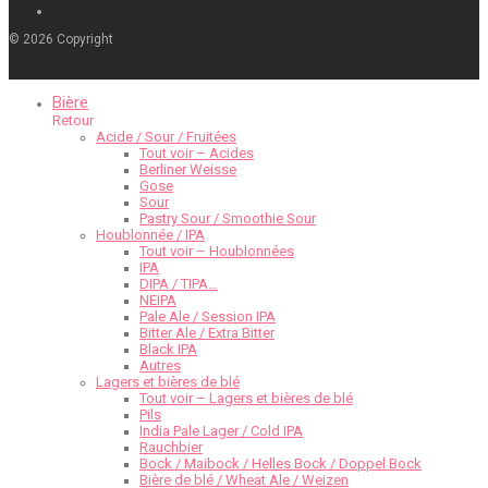
©
2026
Copyright
Bière
Retour
Acide / Sour / Fruitées
Tout voir – Acides
Berliner Weisse
Gose
Sour
Pastry Sour / Smoothie Sour
Houblonnée / IPA
Tout voir – Houblonnées
IPA
DIPA / TIPA…
NEIPA
Pale Ale / Session IPA
Bitter Ale / Extra Bitter
Black IPA
Autres
Lagers et bières de blé
Tout voir – Lagers et bières de blé
Pils
India Pale Lager / Cold IPA
Rauchbier
Bock / Maibock / Helles Bock / Doppel Bock
Bière de blé / Wheat Ale / Weizen