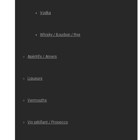
Vodka
Whisky / Bourbon / Rye
Apéritifs / Amers
Liqueurs
Vermouths
Vin pétillant / Prosecco