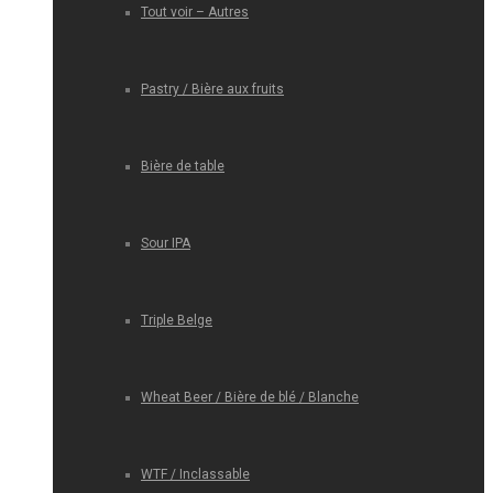
Tout voir – Autres
Pastry / Bière aux fruits
Bière de table
Sour IPA
Triple Belge
Wheat Beer / Bière de blé / Blanche
WTF / Inclassable