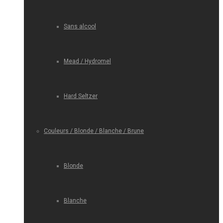
Sans alcool
Mead / Hydromel
Hard Seltzer
Couleurs / Blonde / Blanche / Brune
Blonde
Blanche