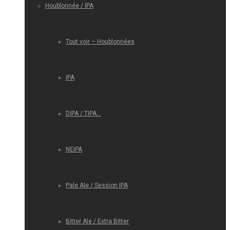
Houblonnée / IPA
Tout voir – Houblonnées
IPA
DIPA / TIPA…
NEIPA
Pale Ale / Session IPA
Bitter Ale / Extra Bitter