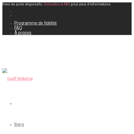
Frais de ports dégressifs.
Consultez la FAQ
pour plus d'informations.
Programme de fidélité
FAQ
À propos
Bière