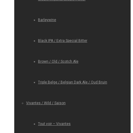
Barleywine
Black IPA / Extra Special Bitter
Brown / Old / Scotch Ale
Triple Belge / Belgian Dark Ale / Oud Bruin
Vivantes / Wild / Saison
Tout voir – Vivantes