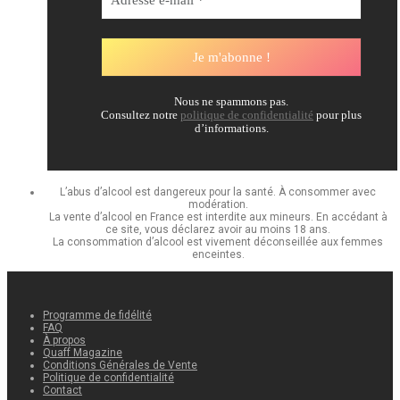
Nous ne spammons pas.
Consultez notre
politique de confidentialité
pour plus
d’informations.
L’abus d’alcool est dangereux pour la santé. À consommer avec
modération.
La vente d’alcool en France est interdite aux mineurs. En accédant à
ce site, vous déclarez avoir au moins 18 ans.
La consommation d’alcool est vivement déconseillée aux femmes
enceintes.
Programme de fidélité
FAQ
À propos
Quaff Magazine
Conditions Générales de Vente
Politique de confidentialité
Contact