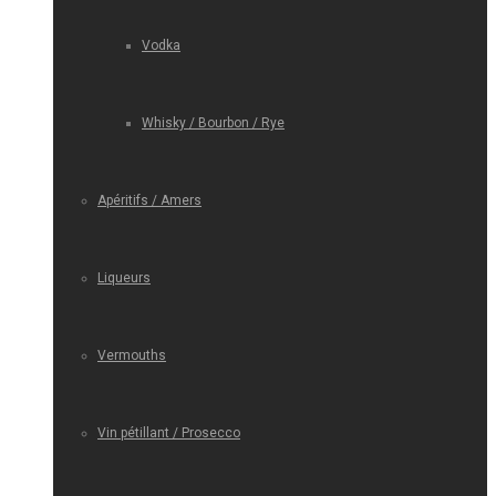
Vodka
Whisky / Bourbon / Rye
Apéritifs / Amers
Liqueurs
Vermouths
Vin pétillant / Prosecco