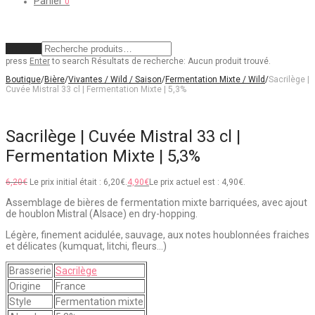
Panier
0
Effacer
press
Enter
to search
Résultats de recherche:
Aucun produit trouvé.
Boutique
/
Bière
/
Vivantes / Wild / Saison
/
Fermentation Mixte / Wild
/
Sacrilège |
Cuvée Mistral 33 cl | Fermentation Mixte | 5,3%
Sacrilège | Cuvée Mistral 33 cl |
Fermentation Mixte | 5,3%
6,20
€
Le prix initial était : 6,20€.
4,90
€
Le prix actuel est : 4,90€.
Assemblage de bières de fermentation mixte barriquées, avec ajout
de houblon Mistral (Alsace) en dry-hopping.
Légère, finement acidulée, sauvage, aux notes houblonnées fraiches
et délicates (kumquat, litchi, fleurs…)
Brasserie
Sacrilège
Origine
France
Style
Fermentation mixte