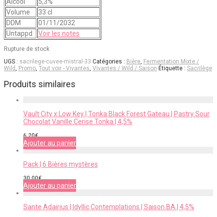
Alcool
5,3%
Volume
33 cl
DDM
01/11/2032
Untappd
Voir les notes
Rupture de stock
UGS :
sacrilege-cuvee-mistral-33
Catégories :
Bière
,
Fermentation Mixte /
Wild
,
Promo
,
Tout voir - Vivantes
,
Vivantes / Wild / Saison
Étiquette :
Sacrilège
Produits similaires
Vault City x Low Key | Tonka Black Forest Gateau | Pastry Sour
Chocolat Vanille Cerise Tonka | 4,5%
6,20
€
Ajouter au panier
Pack | 6 Bières mystères
30,00
€
Ajouter au panier
Sante Adairius | Idyllic Contemplations | Saison BA | 4,5%