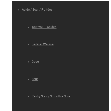
Acide / Sour / Fruitées
Tout voir – Acides
Berliner Weisse
Gose
Sour
Pastry Sour / Smoothie Sour