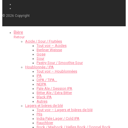
©
2026
Copyright
Bière
Retour
Acide / Sour / Fruitées
Tout voir – Acides
Berliner Weisse
Gose
Sour
Pastry Sour / Smoothie Sour
Houblonnée / IPA
Tout voir – Houblonnées
IPA
DIPA / TIPA…
NEIPA
Pale Ale / Session IPA
Bitter Ale / Extra Bitter
Black IPA
Autres
Lagers et bières de blé
Tout voir – Lagers et bières de blé
Pils
India Pale Lager / Cold IPA
Rauchbier
Bock / Maibock / Helles Bock / Doppel Bock