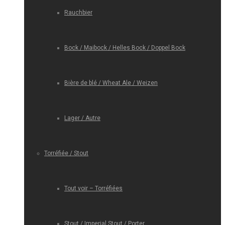
Rauchbier
Bock / Maibock / Helles Bock / Doppel Bock
Bière de blé / Wheat Ale / Weizen
Lager / Autre
Torréfiée / Stout
Tout voir – Torréfiées
Stout / Imperial Stout / Porter