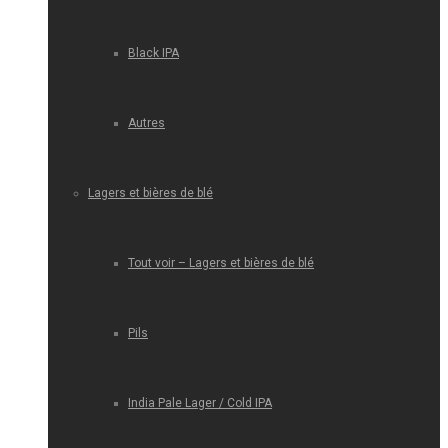
Black IPA
Autres
Lagers et bières de blé
Tout voir – Lagers et bières de blé
Pils
India Pale Lager / Cold IPA