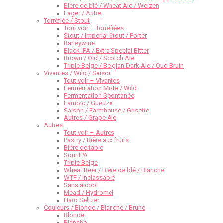
Bière de blé / Wheat Ale / Weizen
Lager / Autre
Torréfiée / Stout
Tout voir – Torréfiées
Stout / Imperial Stout / Porter
Barleywine
Black IPA / Extra Special Bitter
Brown / Old / Scotch Ale
Triple Belge / Belgian Dark Ale / Oud Bruin
Vivantes / Wild / Saison
Tout voir – Vivantes
Fermentation Mixte / Wild
Fermentation Spontanée
Lambic / Gueuze
Saison / Farmhouse / Grisette
Autres / Grape Ale
Autres
Tout voir – Autres
Pastry / Bière aux fruits
Bière de table
Sour IPA
Triple Belge
Wheat Beer / Bière de blé / Blanche
WTF / Inclassable
Sans alcool
Mead / Hydromel
Hard Seltzer
Couleurs / Blonde / Blanche / Brune
Blonde
Blanche