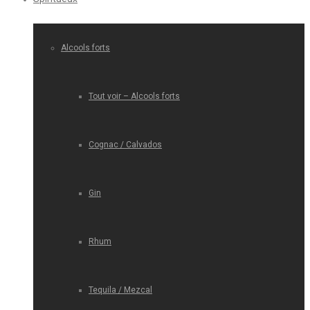
Alcools forts
Tout voir – Alcools forts
Cognac / Calvados
Gin
Rhum
Tequila / Mezcal