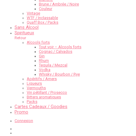
Brune / Ambrée / Noire
Couleur
Vintage
WTF / Inclassable
Quaff Box / Packs
Sans Alcool
Spiritueux
Retour
Alcools forts
Tout voir – Alcools forts
Cognac / Calvados
Gin
Rhum
Tequila / Mezcal
Vodka
Whisky / Bourbon / Rye
Apéritifs / Amers
Liqueurs
Vermouths
Vin pétillant / Prosecco
Bitters aromatiques
Packs
Cartes Cadeaux / Goodies
Promo
Connexion