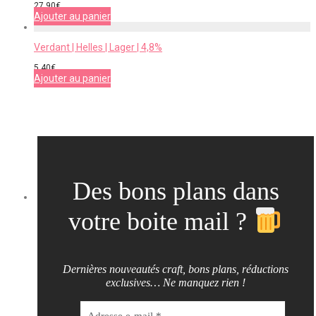
27,90
€
Ajouter au panier
Verdant | Helles | Lager | 4,8%
5,40
€
Ajouter au panier
Des bons plans dans
votre boite mail ?
Dernières nouveautés craft, bons plans, réductions
exclusives… Ne manquez rien !