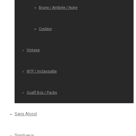
Brune / Ambrée / Noire
Couleur
Vintage
WTF / Inclassable
Quaff Box / Packs
Sans Alcool
Spiritueux