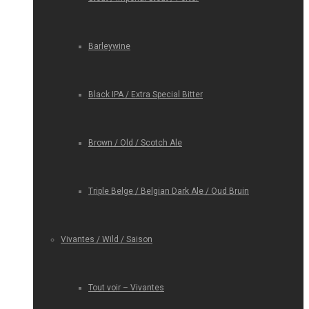
Barleywine
Black IPA / Extra Special Bitter
Brown / Old / Scotch Ale
Triple Belge / Belgian Dark Ale / Oud Bruin
Vivantes / Wild / Saison
Tout voir – Vivantes