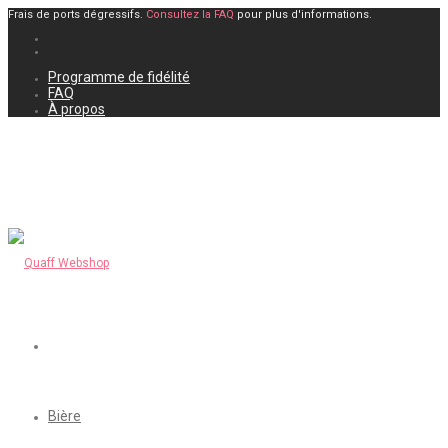
Frais de ports dégressifs.
Consultez la FAQ
pour plus d'informations.
Programme de fidélité
FAQ
À propos
Bière