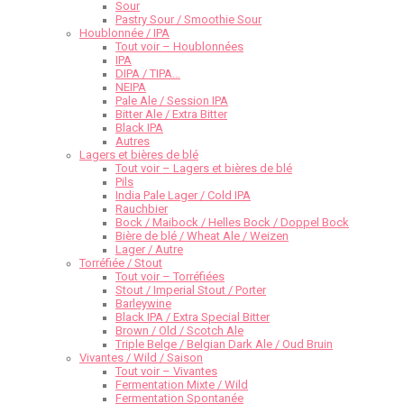
Sour
Pastry Sour / Smoothie Sour
Houblonnée / IPA
Tout voir – Houblonnées
IPA
DIPA / TIPA…
NEIPA
Pale Ale / Session IPA
Bitter Ale / Extra Bitter
Black IPA
Autres
Lagers et bières de blé
Tout voir – Lagers et bières de blé
Pils
India Pale Lager / Cold IPA
Rauchbier
Bock / Maibock / Helles Bock / Doppel Bock
Bière de blé / Wheat Ale / Weizen
Lager / Autre
Torréfiée / Stout
Tout voir – Torréfiées
Stout / Imperial Stout / Porter
Barleywine
Black IPA / Extra Special Bitter
Brown / Old / Scotch Ale
Triple Belge / Belgian Dark Ale / Oud Bruin
Vivantes / Wild / Saison
Tout voir – Vivantes
Fermentation Mixte / Wild
Fermentation Spontanée