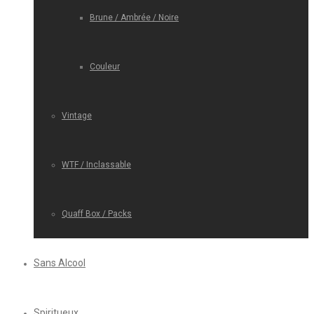
Brune / Ambrée / Noire
Couleur
Vintage
WTF / Inclassable
Quaff Box / Packs
Sans Alcool
Spiritueux