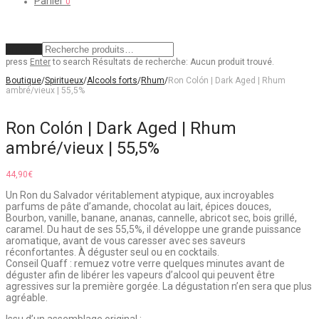
Panier
0
Effacer
press
Enter
to search
Résultats de recherche:
Aucun produit trouvé.
Boutique
/
Spiritueux
/
Alcools forts
/
Rhum
/
Ron Colón | Dark Aged | Rhum
ambré/vieux | 55,5%
Ron Colón | Dark Aged | Rhum
ambré/vieux | 55,5%
44,90
€
Un Ron du Salvador véritablement atypique, aux incroyables
parfums de pâte d’amande, chocolat au lait, épices douces,
Bourbon, vanille, banane, ananas, cannelle, abricot sec, bois grillé,
caramel. Du haut de ses 55,5%, il développe une grande puissance
aromatique, avant de vous caresser avec ses saveurs
réconfortantes. À déguster seul ou en cocktails.
Conseil Quaff : remuez votre verre quelques minutes avant de
déguster afin de libérer les vapeurs d’alcool qui peuvent être
agressives sur la première gorgée. La dégustation n’en sera que plus
agréable.