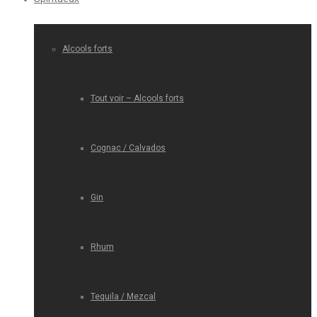
Alcools forts
Tout voir – Alcools forts
Cognac / Calvados
Gin
Rhum
Tequila / Mezcal