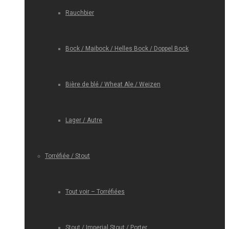
Rauchbier
Bock / Maibock / Helles Bock / Doppel Bock
Bière de blé / Wheat Ale / Weizen
Lager / Autre
Torréfiée / Stout
Tout voir – Torréfiées
Stout / Imperial Stout / Porter