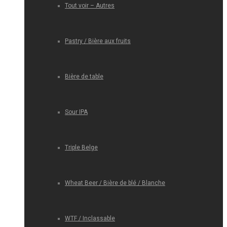
Tout voir – Autres
Pastry / Bière aux fruits
Bière de table
Sour IPA
Triple Belge
Wheat Beer / Bière de blé / Blanche
WTF / Inclassable