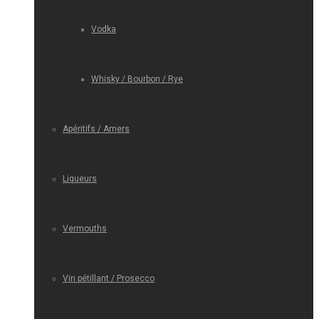
Vodka
Whisky / Bourbon / Rye
Apéritifs / Amers
Liqueurs
Vermouths
Vin pétillant / Prosecco