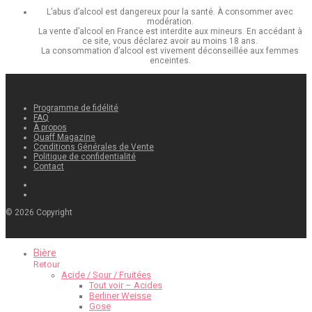
L’abus d’alcool est dangereux pour la santé. À consommer avec
modération.
La vente d’alcool en France est interdite aux mineurs. En accédant à
ce site, vous déclarez avoir au moins 18 ans.
La consommation d’alcool est vivement déconseillée aux femmes
enceintes.
Programme de fidélité
FAQ
À propos
Quaff Magazine
Conditions Générales de Vente
Politique de confidentialité
Contact
©
2026
Copyright
Bière
Retour
Acide / Sour / Fruitées
Tout voir – Acides
Berliner Weisse
Gose