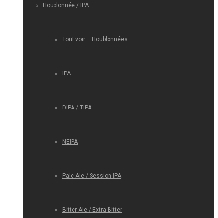
Houblonnée / IPA
Tout voir – Houblonnées
IPA
DIPA / TIPA…
NEIPA
Pale Ale / Session IPA
Bitter Ale / Extra Bitter