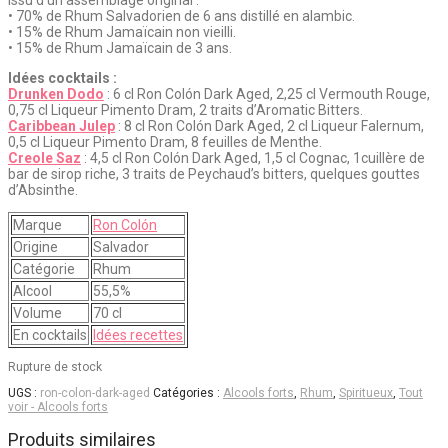
Issu d’un assemblage original :
• 70% de Rhum Salvadorien de 6 ans distillé en alambic.
• 15% de Rhum Jamaïcain non vieilli.
• 15% de Rhum Jamaïcain de 3 ans.
Idées cocktails :
Drunken Dodo
: 6 cl Ron Colón Dark Aged, 2,25 cl Vermouth Rouge,
0,75 cl Liqueur Pimento Dram, 2 traits d’Aromatic Bitters.
Caribbean Julep
: 8 cl Ron Colón Dark Aged, 2 cl Liqueur Falernum,
0,5 cl Liqueur Pimento Dram, 8 feuilles de Menthe.
Creole Saz
: 4,5 cl Ron Colón Dark Aged, 1,5 cl Cognac, 1cuillère de
bar de sirop riche, 3 traits de Peychaud’s bitters, quelques gouttes
d’Absinthe.
Marque
Ron Colón
Origine
Salvador
Catégorie
Rhum
Alcool
55,5%
Volume
70 cl
En cocktails
Idées recettes
Rupture de stock
UGS :
ron-colon-dark-aged
Catégories :
Alcools forts
,
Rhum
,
Spiritueux
,
Tout
voir - Alcools forts
Produits similaires