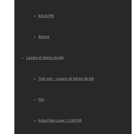
Black IPA
Autres
Lagers et bières de blé
Tout voir – Lagers et bières de blé
Pils
India Pale Lager / Cold IPA