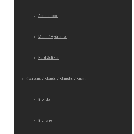
Sans alcool
Mead / Hydromel
Hard Seltzer
Couleurs / Blonde / Blanche / Brune
Blonde
Blanche