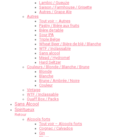
Lambic / Gueuze
Saison / Farmhouse / Grisette
Autres / Grape Ale
Autres
Tout voir – Autres
Pastry / Bière aux fruits
Bière de table
Sour IPA
Triple Belge
Wheat Beer / Bière de blé / Blanche
WTF / Inclassable
Sans alcool
Mead / Hydromel
Hard Seltzer
Couleurs / Blonde / Blanche / Brune
Blonde
Blanche
Brune / Ambrée / Noire
Couleur
Vintage
WTF / Inclassable
Quaff Box / Packs
Sans Alcool
Spiritueux
Retour
Alcools forts
Tout voir – Alcools forts
Cognac / Calvados
Gin