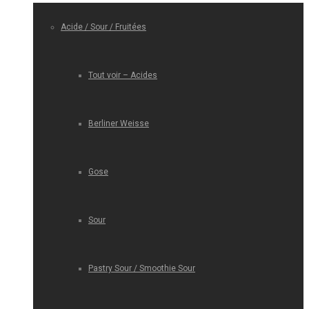
Acide / Sour / Fruitées
Tout voir – Acides
Berliner Weisse
Gose
Sour
Pastry Sour / Smoothie Sour