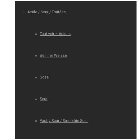
Acide / Sour / Fruitées
Tout voir – Acides
Berliner Weisse
Gose
Sour
Pastry Sour / Smoothie Sour