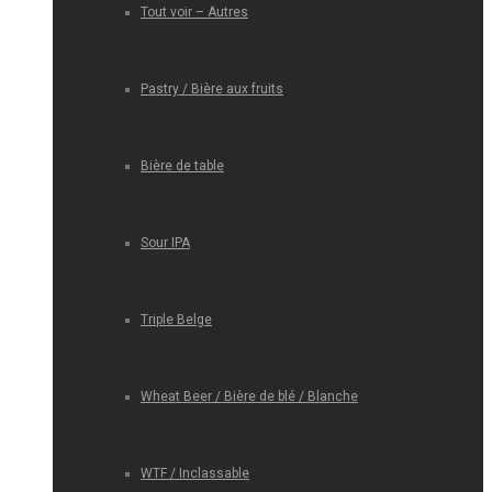
Tout voir – Autres
Pastry / Bière aux fruits
Bière de table
Sour IPA
Triple Belge
Wheat Beer / Bière de blé / Blanche
WTF / Inclassable