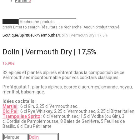
Panier
0
Effacer
press
Enter
to search
Résultats de recherche:
Aucun produit trouvé.
Boutique
/
Spiritueux
/
Vermouths
/
Dolin | Vermouth Dry | 17,5%
Dolin | Vermouth Dry | 17,5%
16,90
€
32 épices et plantes alpines entrent dans la composition de ce
Vermouth sec incontournable pour vos cocktails classiques.
Profil gustatif : plantes alpines, écorce d’agrumes, amande, noyau,
menthol, balsamique.
Idées cocktails :
Martini
: 6 cl Gin, 2,25 cl Vermouth sec.
Old Pal
: 6 cl Rye Whiskey, 2,25 cl Vermouth sec, 2,25 cl Bitter italien.
Trampoline Spritz
: 6 cl Vermouth sec, 1,5 cl Vodka (ou Gin), 3
cl Cordial de Pamplemousse, 8 Baies de Genièvre, 5 Feuilles de
Basilic, 6 cl Eau Pétillante
Marque
Dolin