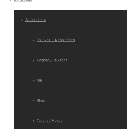
Alcools forts
Tout voir – Alcools forts
Cognac / Calvados
Gin
Rhum
Tequila / Mezcal