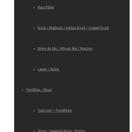
Rauchbier
Bock / Maibock / Helles Bock / Doppel Bock
Bière de blé / Wheat Ale / Weizen
Lager / Autre
Torréfiée / Stout
Tout voir – Torréfiées
Stout / Imperial Stout / Porter