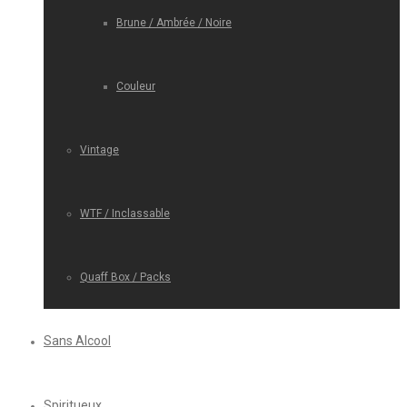
Brune / Ambrée / Noire
Couleur
Vintage
WTF / Inclassable
Quaff Box / Packs
Sans Alcool
Spiritueux