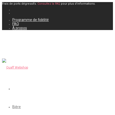
Frais de ports dégressifs.
Consultez la FAQ
pour plus d'informations.
Programme de fidélité
FAQ
À propos
Bière