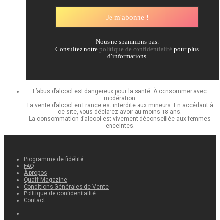
Nous ne spammons pas.
Consultez notre
politique de confidentialité
pour plus
d’informations.
L’abus d’alcool est dangereux pour la santé. À consommer avec
modération.
La vente d’alcool en France est interdite aux mineurs. En accédant à
ce site, vous déclarez avoir au moins 18 ans.
La consommation d’alcool est vivement déconseillée aux femmes
enceintes.
Programme de fidélité
FAQ
À propos
Quaff Magazine
Conditions Générales de Vente
Politique de confidentialité
Contact