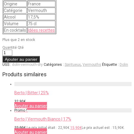
Origine
France
Catégorie
Vermouth
Alcool
17,5%
Volume
75 cl
En cocktails
Idées recettes
Plus que 2 en stock
Quantité
Qté
Ajouter au panier
UGS :
dolin-vermouth-dry
Catégories :
Spiritueux
,
Vermouths
Étiquette :
Dolin
Produits similaires
Berto | Bitter | 25%
32,90
€
Ajouter au panier
Promo !
Berto | Vermouth Bianco | 17%
22,90
€
Le prix initial était : 22,90€.
15,90
€
Le prix actuel est : 15,90€.
Ajouter au panier