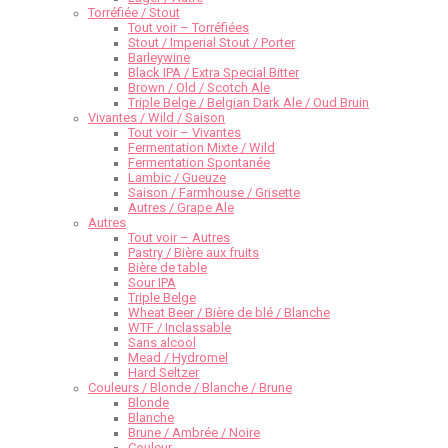
Torréfiée / Stout
Tout voir – Torréfiées
Stout / Imperial Stout / Porter
Barleywine
Black IPA / Extra Special Bitter
Brown / Old / Scotch Ale
Triple Belge / Belgian Dark Ale / Oud Bruin
Vivantes / Wild / Saison
Tout voir – Vivantes
Fermentation Mixte / Wild
Fermentation Spontanée
Lambic / Gueuze
Saison / Farmhouse / Grisette
Autres / Grape Ale
Autres
Tout voir – Autres
Pastry / Bière aux fruits
Bière de table
Sour IPA
Triple Belge
Wheat Beer / Bière de blé / Blanche
WTF / Inclassable
Sans alcool
Mead / Hydromel
Hard Seltzer
Couleurs / Blonde / Blanche / Brune
Blonde
Blanche
Brune / Ambrée / Noire
Couleur