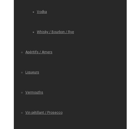
Vodka
Whisky / Bourbon / Rye
Apéritifs / Amers
Liqueurs
Vermouths
Vin pétillant / Prosecco