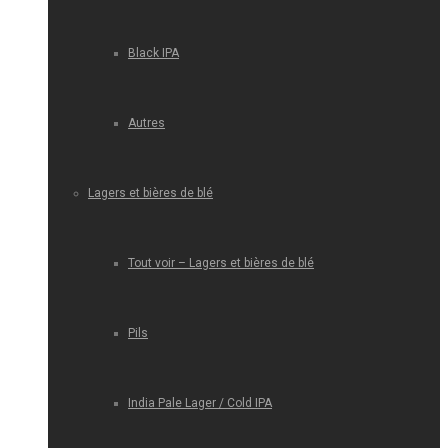
Black IPA
Autres
Lagers et bières de blé
Tout voir – Lagers et bières de blé
Pils
India Pale Lager / Cold IPA