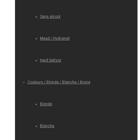
Sans alcool
Mead / Hydromel
Hard Seltzer
Couleurs / Blonde / Blanche / Brune
Blonde
Blanche