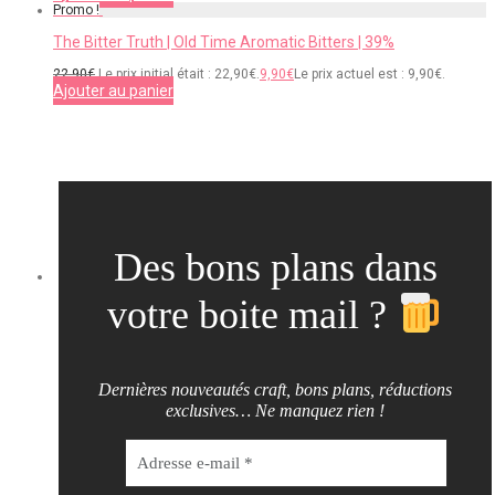
Promo !
The Bitter Truth | Old Time Aromatic Bitters | 39%
22,90
€
Le prix initial était : 22,90€.
9,90
€
Le prix actuel est : 9,90€.
Ajouter au panier
Des bons plans dans
votre boite mail ?
Dernières nouveautés craft, bons plans, réductions
exclusives… Ne manquez rien !