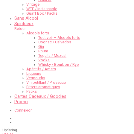
Vintage
WTF / Inclassable
Quaff Box / Packs
Sans Alcool
Spiritueux
Retour
Alcools forts
Tout voir – Alcools forts
Cognac / Calvados
Gin
Rhum
Tequila / Mezcal
Vodka
Whisky / Bourbon / Rye
Apéritifs / Amers
Liqueurs
Vermouths
Vin pétillant / Prosecco
Bitters aromatiques
Packs
Cartes Cadeaux / Goodies
Promo
Connexion
Updating
…