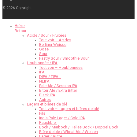
©
2026
Copyright
Bière
Retour
Acide / Sour / Fruitées
Tout voir – Acides
Berliner Weisse
Gose
Sour
Pastry Sour / Smoothie Sour
Houblonnée / IPA
Tout voir – Houblonnées
IPA
DIPA / TIPA…
NEIPA
Pale Ale / Session IPA
Bitter Ale / Extra Bitter
Black IPA
Autres
Lagers et bières de blé
Tout voir – Lagers et bières de blé
Pils
India Pale Lager / Cold IPA
Rauchbier
Bock / Maibock / Helles Bock / Doppel Bock
Bière de blé / Wheat Ale / Weizen
Lager / Autre