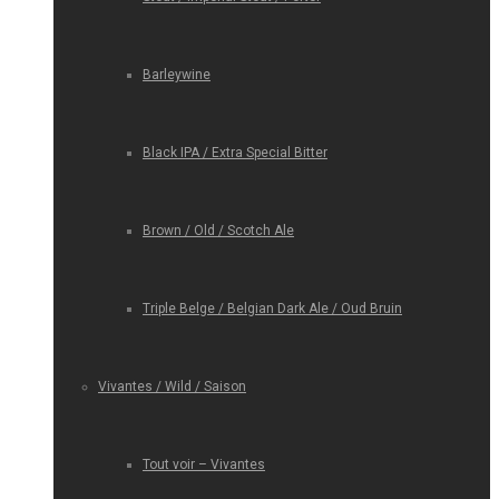
Barleywine
Black IPA / Extra Special Bitter
Brown / Old / Scotch Ale
Triple Belge / Belgian Dark Ale / Oud Bruin
Vivantes / Wild / Saison
Tout voir – Vivantes