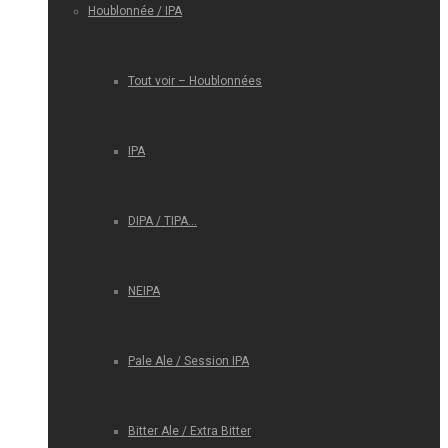
Houblonnée / IPA
Tout voir – Houblonnées
IPA
DIPA / TIPA…
NEIPA
Pale Ale / Session IPA
Bitter Ale / Extra Bitter