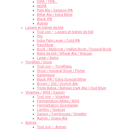
DIPA / TIPA…
NEIPA
Pale Ale / Session IPA
Bitter Ale / Extra Bitter
Black IPA
Autres
Lagers et bières de blé
Tout voir – Lagers et bières de blé
Pils
India Pale Lager / Cold IPA
Rauchbier
Bock / Maibock / Helles Bock / Doppel Bock
Bière de blé / Wheat Ale / Weizen
Lager / Autre
Torréfiée / Stout
Tout voir – Torréfiées
Stout / Imperial Stout / Porter
Barleywine
Black IPA / Extra Special Bitter
Brown / Old / Scotch Ale
Triple Belge / Belgian Dark Ale / Oud Bruin
Vivantes / Wild / Saison
Tout voir – Vivantes
Fermentation Mixte / Wild
Fermentation Spontanée
Lambic / Gueuze
Saison / Farmhouse / Grisette
Autres / Grape Ale
Autres
Tout voir – Autres