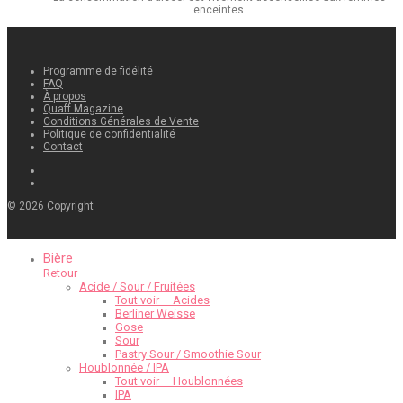
enceintes.
Programme de fidélité
FAQ
À propos
Quaff Magazine
Conditions Générales de Vente
Politique de confidentialité
Contact
©
2026
Copyright
Bière
Retour
Acide / Sour / Fruitées
Tout voir – Acides
Berliner Weisse
Gose
Sour
Pastry Sour / Smoothie Sour
Houblonnée / IPA
Tout voir – Houblonnées
IPA