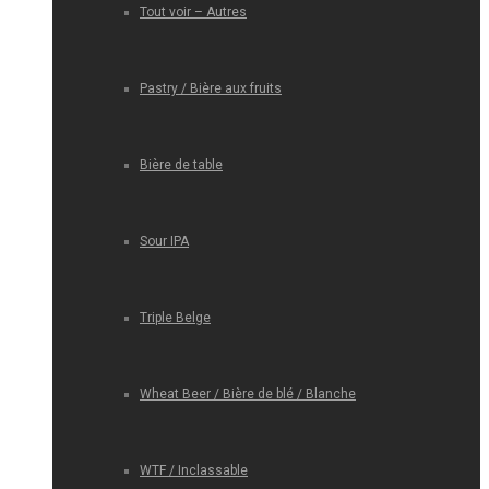
Tout voir – Autres
Pastry / Bière aux fruits
Bière de table
Sour IPA
Triple Belge
Wheat Beer / Bière de blé / Blanche
WTF / Inclassable