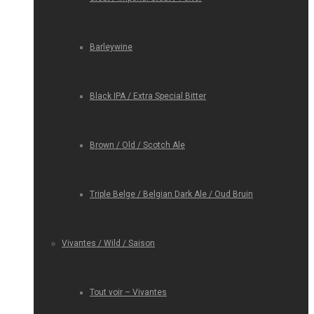
Barleywine
Black IPA / Extra Special Bitter
Brown / Old / Scotch Ale
Triple Belge / Belgian Dark Ale / Oud Bruin
Vivantes / Wild / Saison
Tout voir – Vivantes