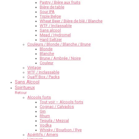
Pastry / Bière aux fruits
Bière de table
Sour IPA
Triple Belge
Wheat Beer / Bière de blé / Blanche
WTF / Inclassable
Sans alcool
Mead / Hydromel
Hard Seltzer
Couleurs / Blonde / Blanche / Brune
Blonde
Blanche
Brune / Ambrée / Noire
Couleur
Vintage
WTF / Inclassable
Quaff Box / Packs
Sans Alcool
Spiritueux
Retour
Alcools forts
Tout voir – Alcools forts
Cognac / Calvados
Gin
Rhum
Tequila / Mezcal
Vodka
Whisky / Bourbon / Rye
Apéritifs / Amers