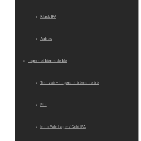
Black IPA
Autres
Lagers et bières de blé
Tout voir – Lagers et bières de blé
Pils
India Pale Lager / Cold IPA