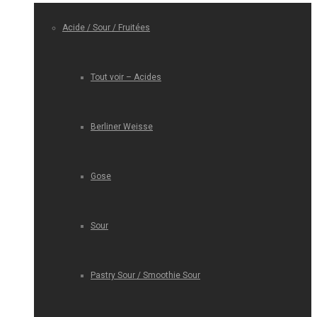
Acide / Sour / Fruitées
Tout voir – Acides
Berliner Weisse
Gose
Sour
Pastry Sour / Smoothie Sour