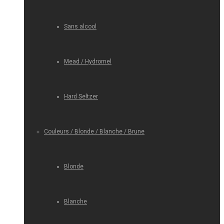
Sans alcool
Mead / Hydromel
Hard Seltzer
Couleurs / Blonde / Blanche / Brune
Blonde
Blanche