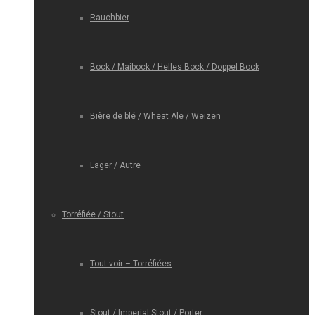
Rauchbier
Bock / Maibock / Helles Bock / Doppel Bock
Bière de blé / Wheat Ale / Weizen
Lager / Autre
Torréfiée / Stout
Tout voir – Torréfiées
Stout / Imperial Stout / Porter