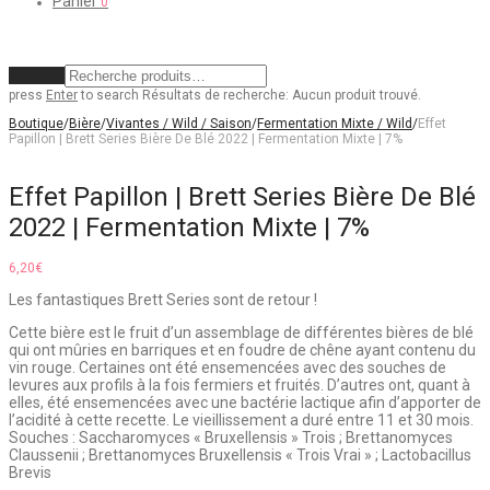
Panier
0
Effacer
press
Enter
to search
Résultats de recherche:
Aucun produit trouvé.
Boutique
/
Bière
/
Vivantes / Wild / Saison
/
Fermentation Mixte / Wild
/
Effet
Papillon | Brett Series Bière De Blé 2022 | Fermentation Mixte | 7%
Effet Papillon | Brett Series Bière De Blé
2022 | Fermentation Mixte | 7%
6,20
€
Les fantastiques Brett Series sont de retour !
Cette bière est le fruit d’un assemblage de différentes bières de blé
qui ont mûries en barriques et en foudre de chêne ayant contenu du
vin rouge. Certaines ont été ensemencées avec des souches de
levures aux profils à la fois fermiers et fruités. D’autres ont, quant à
elles, été ensemencées avec une bactérie lactique afin d’apporter de
l’acidité à cette recette. Le vieillissement a duré entre 11 et 30 mois.
Souches : Saccharomyces « Bruxellensis » Trois ; Brettanomyces
Claussenii ; Brettanomyces Bruxellensis « Trois Vrai » ; Lactobacillus
Brevis