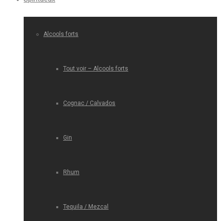
Alcools forts
Tout voir – Alcools forts
Cognac / Calvados
Gin
Rhum
Tequila / Mezcal