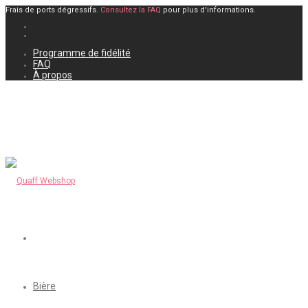
Frais de ports dégressifs.
Consultez la FAQ
pour plus d'informations.
Programme de fidélité
FAQ
À propos
Bière