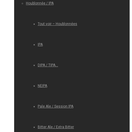
Houblonnée / IPA
Tout voir – Houblonnées
IPA
DIPA / TIPA…
NEIPA
Pale Ale / Session IPA
Bitter Ale / Extra Bitter