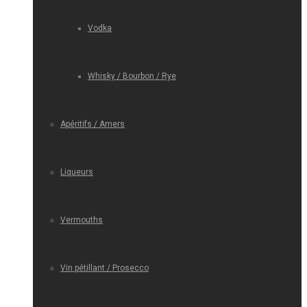
Vodka
Whisky / Bourbon / Rye
Apéritifs / Amers
Liqueurs
Vermouths
Vin pétillant / Prosecco