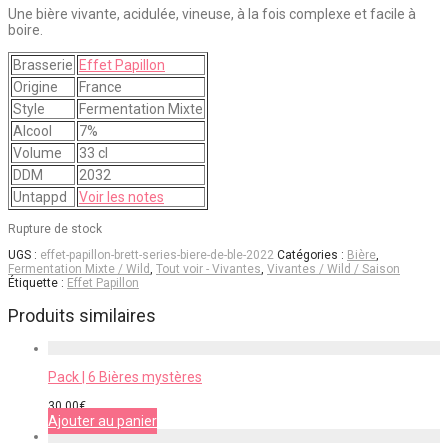
Une bière vivante, acidulée, vineuse, à la fois complexe et facile à
boire.
Brasserie
Effet Papillon
Origine
France
Style
Fermentation Mixte
Alcool
7%
Volume
33 cl
DDM
2032
Untappd
Voir les notes
Rupture de stock
UGS :
effet-papillon-brett-series-biere-de-ble-2022
Catégories :
Bière
,
Fermentation Mixte / Wild
,
Tout voir - Vivantes
,
Vivantes / Wild / Saison
Étiquette :
Effet Papillon
Produits similaires
Pack | 6 Bières mystères
30,00
€
Ajouter au panier