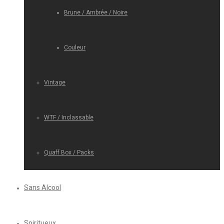
Brune / Ambrée / Noire
Couleur
Vintage
WTF / Inclassable
Quaff Box / Packs
Sans Alcool
Spiritueux