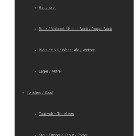
Rauchbier
Bock / Maibock / Helles Bock / Doppel Bock
Bière de blé / Wheat Ale / Weizen
Lager / Autre
Torréfiée / Stout
Tout voir – Torréfiées
Stout / Imperial Stout / Porter