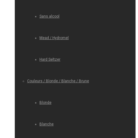
Sans alcool
Mead / Hydromel
Hard Seltzer
Couleurs / Blonde / Blanche / Brune
Blonde
Blanche