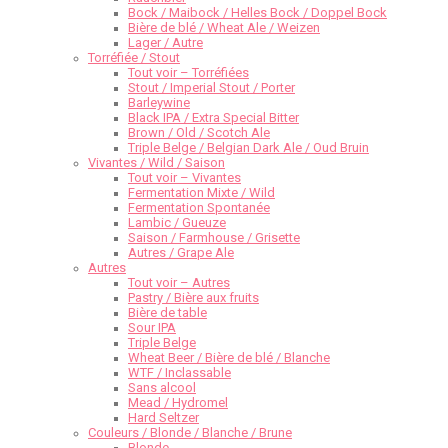
Bock / Maibock / Helles Bock / Doppel Bock
Bière de blé / Wheat Ale / Weizen
Lager / Autre
Torréfiée / Stout
Tout voir – Torréfiées
Stout / Imperial Stout / Porter
Barleywine
Black IPA / Extra Special Bitter
Brown / Old / Scotch Ale
Triple Belge / Belgian Dark Ale / Oud Bruin
Vivantes / Wild / Saison
Tout voir – Vivantes
Fermentation Mixte / Wild
Fermentation Spontanée
Lambic / Gueuze
Saison / Farmhouse / Grisette
Autres / Grape Ale
Autres
Tout voir – Autres
Pastry / Bière aux fruits
Bière de table
Sour IPA
Triple Belge
Wheat Beer / Bière de blé / Blanche
WTF / Inclassable
Sans alcool
Mead / Hydromel
Hard Seltzer
Couleurs / Blonde / Blanche / Brune
Blonde