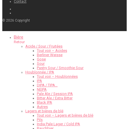
Contact
©
2026
Copyright
Bière
Retour
Acide / Sour / Fruitées
Tout voir – Acides
Berliner Weisse
Gose
Sour
Pastry Sour / Smoothie Sour
Houblonnée / IPA
Tout voir – Houblonnées
IPA
DIPA / TIPA…
NEIPA
Pale Ale / Session IPA
Bitter Ale / Extra Bitter
Black IPA
Autres
Lagers et bières de blé
Tout voir – Lagers et bières de blé
Pils
India Pale Lager / Cold IPA
Rauchbier