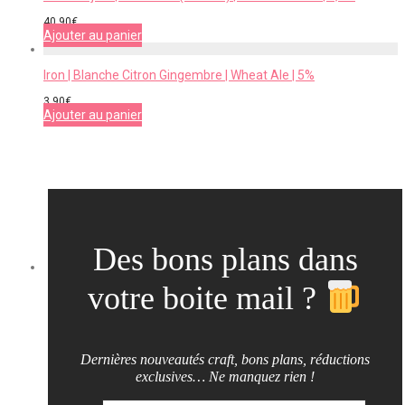
40,90
€
Ajouter au panier
Iron | Blanche Citron Gingembre | Wheat Ale | 5%
3,90
€
Ajouter au panier
Des bons plans dans
votre boite mail ?
Dernières nouveautés craft, bons plans, réductions
exclusives… Ne manquez rien !