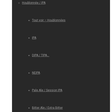
Houblonnée / IPA
Tout voir – Houblonnées
IPA
DIPA / TIPA…
NEIPA
Pale Ale / Session IPA
Bitter Ale / Extra Bitter