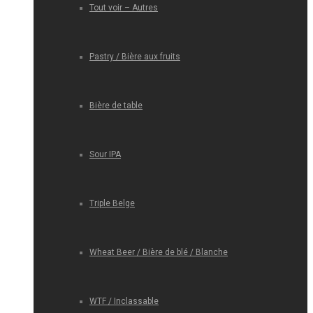
Tout voir – Autres
Pastry / Bière aux fruits
Bière de table
Sour IPA
Triple Belge
Wheat Beer / Bière de blé / Blanche
WTF / Inclassable