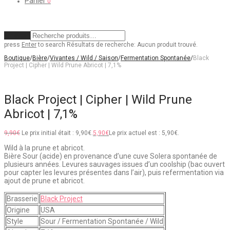
Panier
0
Effacer
press
Enter
to search
Résultats de recherche:
Aucun produit trouvé.
Boutique
/
Bière
/
Vivantes / Wild / Saison
/
Fermentation Spontanée
/
Black
Project | Cipher | Wild Prune Abricot | 7,1%
Black Project | Cipher | Wild Prune
Abricot | 7,1%
9,90
€
Le prix initial était : 9,90€.
5,90
€
Le prix actuel est : 5,90€.
Wild à la prune et abricot.
Bière Sour (acide) en provenance d’une cuve Solera spontanée de
plusieurs années. Levures sauvages issues d’un coolship (bac ouvert
pour capter les levures présentes dans l’air), puis refermentation via
ajout de prune et abricot.
Brasserie
Black Project
Origine
USA
Style
Sour / Fermentation Spontanée / Wild