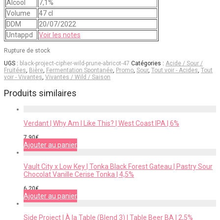
Alcool
7,1%
Volume
47 cl
DDM
20/07/2022
Untappd
Voir les notes
Rupture de stock
UGS :
black-project-cipher-wild-prune-abricot-47
Catégories :
Acide / Sour /
Fruitées
,
Bière
,
Fermentation Spontanée
,
Promo
,
Sour
,
Tout voir - Acides
,
Tout
voir - Vivantes
,
Vivantes / Wild / Saison
Produits similaires
Verdant | Why Am I Like This? | West Coast IPA | 6%
7,90
€
Ajouter au panier
Vault City x Low Key | Tonka Black Forest Gateau | Pastry Sour
Chocolat Vanille Cerise Tonka | 4,5%
6,20
€
Ajouter au panier
Side Project | À la Table (Blend 3) | Table Beer BA | 2,5%