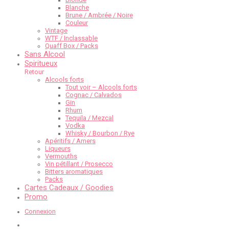
Blanche
Brune / Ambrée / Noire
Couleur
Vintage
WTF / Inclassable
Quaff Box / Packs
Sans Alcool
Spiritueux
Retour
Alcools forts
Tout voir – Alcools forts
Cognac / Calvados
Gin
Rhum
Tequila / Mezcal
Vodka
Whisky / Bourbon / Rye
Apéritifs / Amers
Liqueurs
Vermouths
Vin pétillant / Prosecco
Bitters aromatiques
Packs
Cartes Cadeaux / Goodies
Promo
Connexion