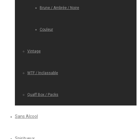
Brune / Ambrée / Noire
Couleur
Vintage
WTF / Inclassable
Quaff Box / Packs
Sans Alcool
Spiritueux