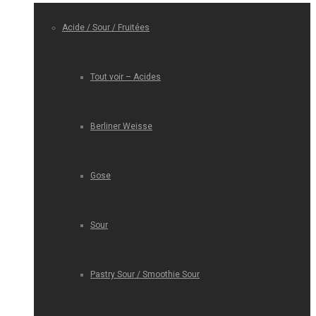
Acide / Sour / Fruitées
Tout voir – Acides
Berliner Weisse
Gose
Sour
Pastry Sour / Smoothie Sour