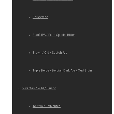
Barleywine
Black IPA / Extra Special Bitter
Brown / Old / Scotch Ale
Triple Belge / Belgian Dark Ale / Oud Bruin
Vivantes / Wild / Saison
Tout voir – Vivantes