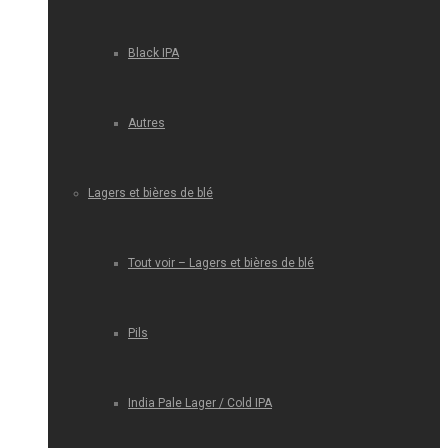
Black IPA
Autres
Lagers et bières de blé
Tout voir – Lagers et bières de blé
Pils
India Pale Lager / Cold IPA