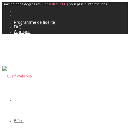
Frais de ports dégressifs.
Consultez la FAQ
pour plus d'informations.
Programme de fidélité
FAQ
À propos
Bière