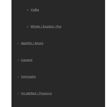
Vodka
Whisky / Bourbon / Rye
Apéritifs / Amers
Liqueurs
Vermouths
Vin pétillant / Prosecco