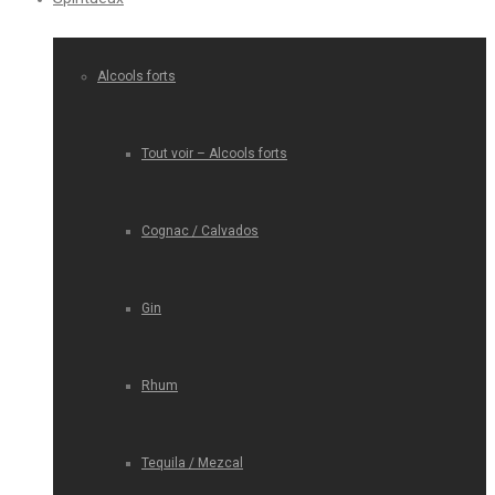
Alcools forts
Tout voir – Alcools forts
Cognac / Calvados
Gin
Rhum
Tequila / Mezcal