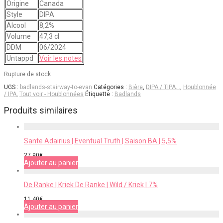
Origine
Canada
Style
DIPA
Alcool
8,2%
Volume
47,3 cl
DDM
06/2024
Untappd
Voir les notes
Rupture de stock
UGS :
badlands-stairway-to-evan
Catégories :
Bière
,
DIPA / TIPA…
,
Houblonnée
/ IPA
,
Tout voir - Houblonnées
Étiquette :
Badlands
Produits similaires
Sante Adairius | Eventual Truth | Saison BA | 5,5%
27,90
€
Ajouter au panier
De Ranke | Kriek De Ranke | Wild / Kriek | 7%
11,40
€
Ajouter au panier