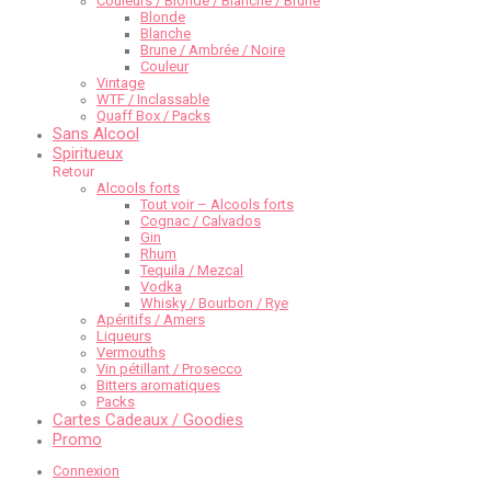
Couleurs / Blonde / Blanche / Brune
Blonde
Blanche
Brune / Ambrée / Noire
Couleur
Vintage
WTF / Inclassable
Quaff Box / Packs
Sans Alcool
Spiritueux
Retour
Alcools forts
Tout voir – Alcools forts
Cognac / Calvados
Gin
Rhum
Tequila / Mezcal
Vodka
Whisky / Bourbon / Rye
Apéritifs / Amers
Liqueurs
Vermouths
Vin pétillant / Prosecco
Bitters aromatiques
Packs
Cartes Cadeaux / Goodies
Promo
Connexion