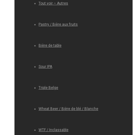
Tout voir – Autres
Pastry / Bière aux fruits
Bière de table
Sour IPA
Triple Belge
Wheat Beer / Bière de blé / Blanche
WTF / Inclassable