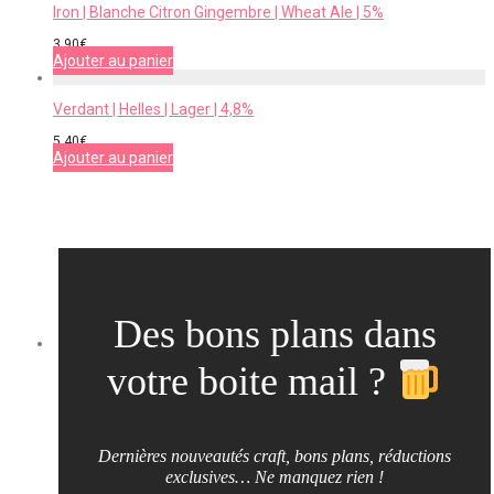
Iron | Blanche Citron Gingembre | Wheat Ale | 5%
3,90
€
Ajouter au panier
Verdant | Helles | Lager | 4,8%
5,40
€
Ajouter au panier
Des bons plans dans
votre boite mail ?
Dernières nouveautés craft, bons plans, réductions
exclusives… Ne manquez rien !