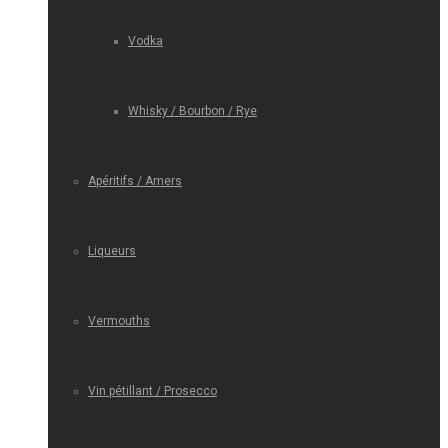
Vodka
Whisky / Bourbon / Rye
Apéritifs / Amers
Liqueurs
Vermouths
Vin pétillant / Prosecco