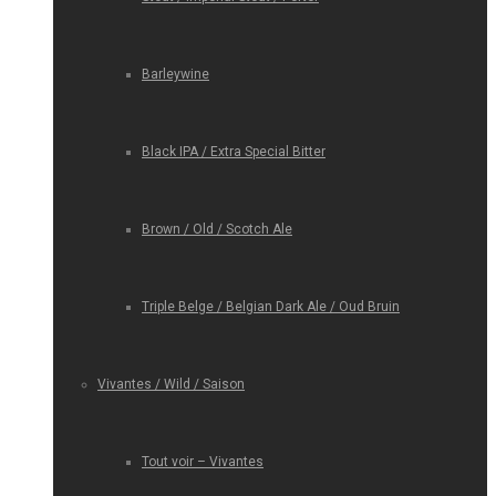
Barleywine
Black IPA / Extra Special Bitter
Brown / Old / Scotch Ale
Triple Belge / Belgian Dark Ale / Oud Bruin
Vivantes / Wild / Saison
Tout voir – Vivantes