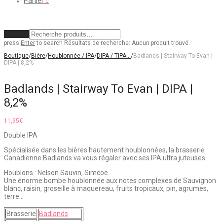
Panier
0
Effacer
press
Enter
to search
Résultats de recherche:
Aucun produit trouvé.
Boutique
/
Bière
/
Houblonnée / IPA
/
DIPA / TIPA…
/
Badlands | Stairway To Evan |
DIPA | 8,2%
Badlands | Stairway To Evan | DIPA |
8,2%
11,95
€
Double IPA
Spécialisée dans les bières hautement houblonnées, la brasserie
Canadienne Badlands va vous régaler avec ses IPA ultra juteuses.
Houblons : Nelson Sauvin, Simcoe.
Une énorme bombe houblonnée aux notes complexes de Sauvignon
blanc, raisin, groseille à maquereau, fruits tropicaux, pin, agrumes,
terre…
Brasserie
Badlands