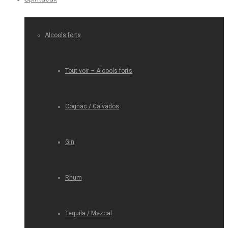
Alcools forts
Tout voir – Alcools forts
Cognac / Calvados
Gin
Rhum
Tequila / Mezcal