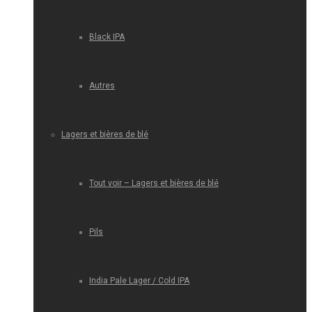
Black IPA
Autres
Lagers et bières de blé
Tout voir – Lagers et bières de blé
Pils
India Pale Lager / Cold IPA