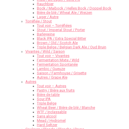
Rauchbier
Bock / Maibock / Helles Bock / Doppel Bock
Bière de blé / Wheat Ale / Weizen
Lager / Autre
Torréfiée / Stout
Tout voir – Torréfiées
Stout / Imperial Stout / Porter
Barleywine
Black IPA / Extra Special Bitter
Brown / Old / Scotch Ale
Triple Belge / Belgian Dark Ale / Oud Bruin
Vivantes / Wild / Saison
Tout voir – Vivantes
Fermentation Mixte / Wild
Fermentation Spontanée
Lambic / Gueuze
Saison / Farmhouse / Grisette
Autres / Grape Ale
Autres
Tout voir – Autres
Pastry / Bière aux fruits
Bière de table
Sour IPA
Triple Belge
Wheat Beer / Bière de blé / Blanche
WTF / Inclassable
Sans alcool
Mead / Hydromel
Hard Seltzer