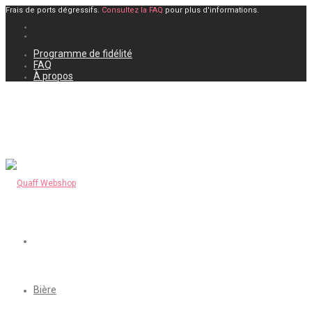
Frais de ports dégressifs.
Consultez la FAQ
pour plus d'informations.
Programme de fidélité
FAQ
À propos
Bière