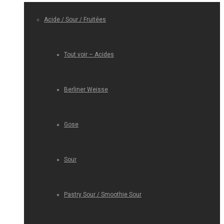
Acide / Sour / Fruitées
Tout voir – Acides
Berliner Weisse
Gose
Sour
Pastry Sour / Smoothie Sour