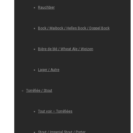
Rauchbier
Bock / Maibock / Helles Bock / Doppel Bock
Bière de blé / Wheat Ale / Weizen
Lager / Autre
Torréfiée / Stout
Tout voir – Torréfiées
Stout / Imperial Stout / Porter