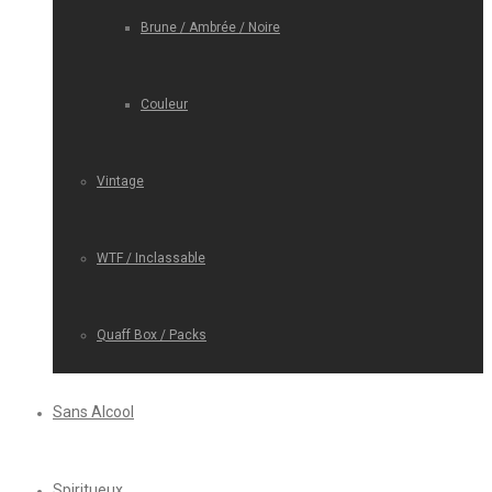
Brune / Ambrée / Noire
Couleur
Vintage
WTF / Inclassable
Quaff Box / Packs
Sans Alcool
Spiritueux