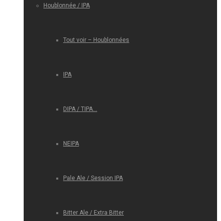
Houblonnée / IPA
Tout voir – Houblonnées
IPA
DIPA / TIPA…
NEIPA
Pale Ale / Session IPA
Bitter Ale / Extra Bitter