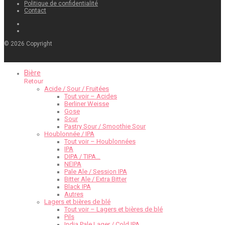
Politique de confidentialité
Contact
©
2026
Copyright
Bière
Retour
Acide / Sour / Fruitées
Tout voir – Acides
Berliner Weisse
Gose
Sour
Pastry Sour / Smoothie Sour
Houblonnée / IPA
Tout voir – Houblonnées
IPA
DIPA / TIPA…
NEIPA
Pale Ale / Session IPA
Bitter Ale / Extra Bitter
Black IPA
Autres
Lagers et bières de blé
Tout voir – Lagers et bières de blé
Pils
India Pale Lager / Cold IPA