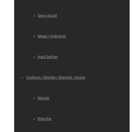
Sans alcool
Mead / Hydromel
Hard Seltzer
Couleurs / Blonde / Blanche / Brune
Blonde
Blanche