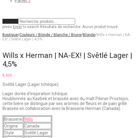
Panier
0
Effacer
press
Enter
to search
Résultats de recherche:
Aucun produit trouvé.
Boutique
/
Couleurs / Blonde / Blanche / Brune
/
Blonde
/
Wills x Herman | NA-
EX! | Světlé Lager | 4,5%
Wills x Herman | NA-EX! | Světlé Lager |
4,5%
8,90
€
Světlé Lager (Lager tchèque).
Lager dorée d’inspiration tchèque.
Houblonnée au Kazbek et brassée avec du malt Pilsner Prostejov,
cette bière se distingue par ses arômes de fleurs et de pain grillé.
Brassée en collaboration avec la Brasserie Herman (Canada).
Brasserie
Wills
Origine
Canada
Style
Světlé Lager