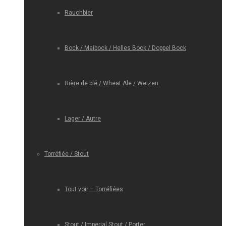
Rauchbier
Bock / Maibock / Helles Bock / Doppel Bock
Bière de blé / Wheat Ale / Weizen
Lager / Autre
Torréfiée / Stout
Tout voir – Torréfiées
Stout / Imperial Stout / Porter