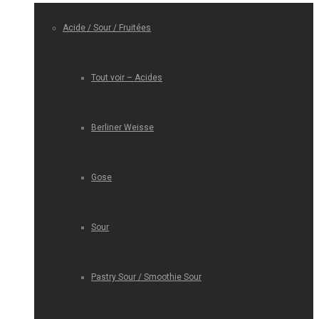
Acide / Sour / Fruitées
Tout voir – Acides
Berliner Weisse
Gose
Sour
Pastry Sour / Smoothie Sour