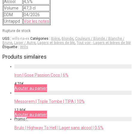
Alcool
4,5%
Volume
47,3 cl
DDM
04/2026
Untappd
Voir les notes
Rupture de stock
UGS :
wills-na-ex
Catégories :
Bière
,
Blonde
,
Couleurs / Blonde / Blanche /
Brune
,
Lager / Autre
,
Lagers et bières de blé
,
Tout voir - Lagers et bières de blé
Étiquette :
Wills
Produits similaires
Iron | Gose Passion Coco | 6%
4,70
€
Ajouter au panier
Messorem | Triple Tombe | TIPA | 10%
12,90
€
Ajouter au panier
Promo !
Brulo | Highway To Hell | Lager sans alcool | 0,5%