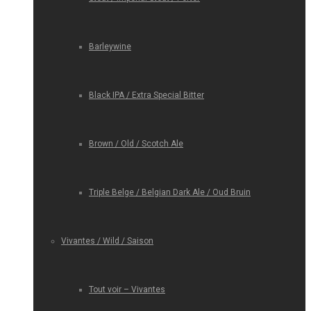
Barleywine
Black IPA / Extra Special Bitter
Brown / Old / Scotch Ale
Triple Belge / Belgian Dark Ale / Oud Bruin
Vivantes / Wild / Saison
Tout voir – Vivantes