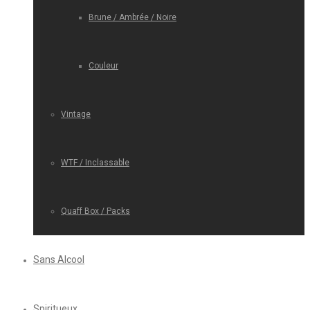
Brune / Ambrée / Noire
Couleur
Vintage
WTF / Inclassable
Quaff Box / Packs
Sans Alcool
Spiritueux