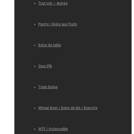
Tout voir – Autres
Pastry / Bière aux fruits
Bière de table
Sour IPA
Triple Belge
Wheat Beer / Bière de blé / Blanche
WTF / Inclassable