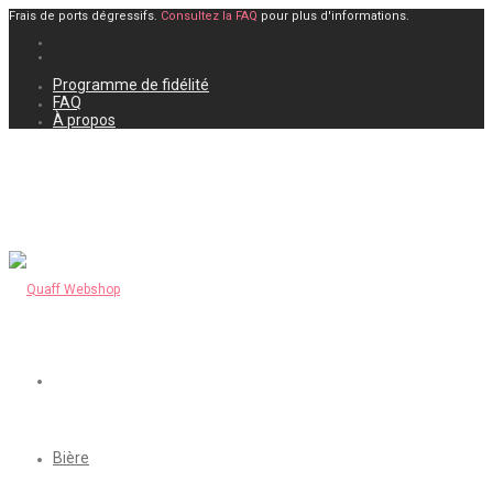
Frais de ports dégressifs.
Consultez la FAQ
pour plus d'informations.
Programme de fidélité
FAQ
À propos
Bière