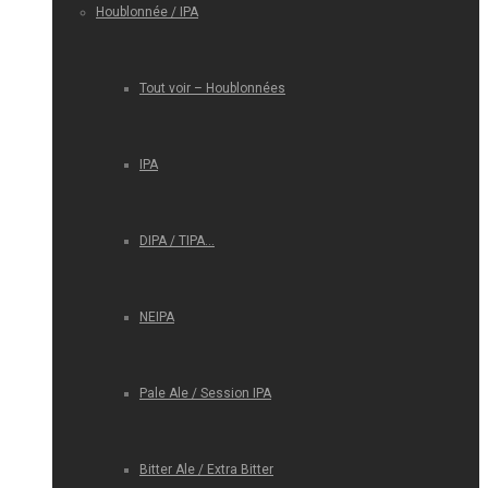
Houblonnée / IPA
Tout voir – Houblonnées
IPA
DIPA / TIPA…
NEIPA
Pale Ale / Session IPA
Bitter Ale / Extra Bitter