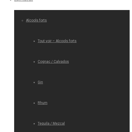
Alcools forts
Tout voir – Alcools forts
Cognac / Calvados
Gin
Rhum
Tequila / Mezcal