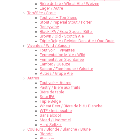
Bière de blé / Wheat Ale / Weizen
Lager / Autre
Torréfiée / Stout
Tout voir – Torréfiées
Stout / Imperial Stout / Porter
Barleywine
Black IPA / Extra Special Bitter
Brown / Old / Scotch Ale
Triple Belge / Belgian Dark Ale / Oud Bruin
Vivantes / Wild / Saison
Tout voir – Vivantes
Fermentation Mixte / Wild
Fermentation Spontanée
Lambic / Gueuze
Saison / Farmhouse / Grisette
Autres / Grape Ale
Autres
Tout voir – Autres
Pastry / Bière aux fruits
Bière de table
Sour IPA
Triple Belge
Wheat Beer / Bière de blé / Blanche
WTF / Inclassable
Sans alcool
Mead / Hydromel
Hard Seltzer
Couleurs / Blonde / Blanche / Brune
Blonde
Blanche