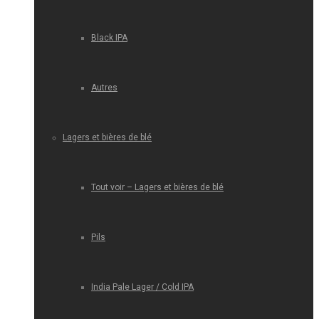
Black IPA
Autres
Lagers et bières de blé
Tout voir – Lagers et bières de blé
Pils
India Pale Lager / Cold IPA