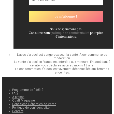
Nous ne spammons pas.
Consultez notre
politique de confidentialité
pour plus
d’informations.
L’abus d’alcool est dangereux pour la santé. À consommer avec
modération.
La vente d’alcool en France est interdite aux mineurs. En accédant à
ce site, vous déclarez avoir au moins 18 ans.
La consommation d’alcool est vivement déconseillée aux femmes
enceintes.
Programme de fidélité
FAQ
À propos
Quaff Magazine
Conditions Générales de Vente
Politique de confidentialité
Contact