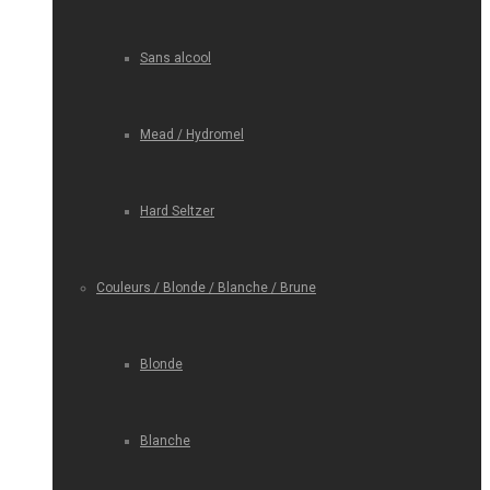
Sans alcool
Mead / Hydromel
Hard Seltzer
Couleurs / Blonde / Blanche / Brune
Blonde
Blanche