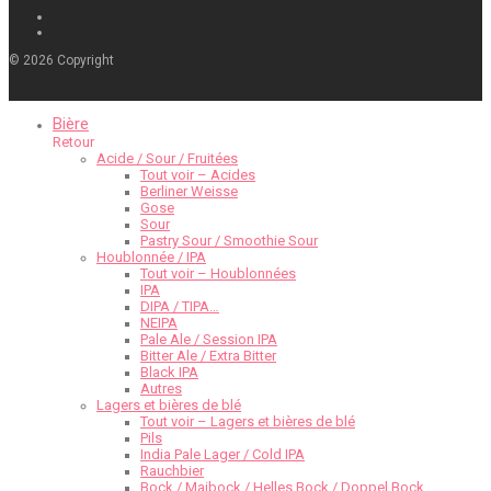
©
2026
Copyright
Bière
Retour
Acide / Sour / Fruitées
Tout voir – Acides
Berliner Weisse
Gose
Sour
Pastry Sour / Smoothie Sour
Houblonnée / IPA
Tout voir – Houblonnées
IPA
DIPA / TIPA…
NEIPA
Pale Ale / Session IPA
Bitter Ale / Extra Bitter
Black IPA
Autres
Lagers et bières de blé
Tout voir – Lagers et bières de blé
Pils
India Pale Lager / Cold IPA
Rauchbier
Bock / Maibock / Helles Bock / Doppel Bock