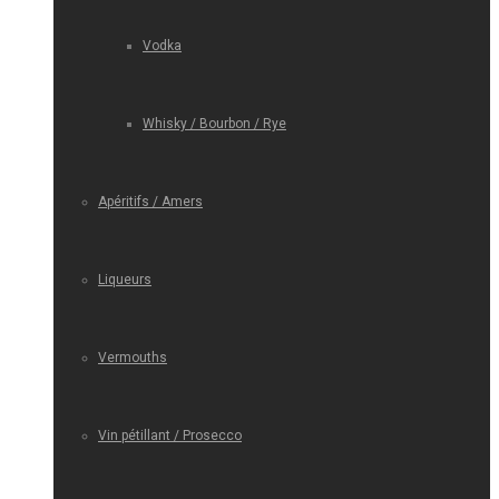
Vodka
Whisky / Bourbon / Rye
Apéritifs / Amers
Liqueurs
Vermouths
Vin pétillant / Prosecco