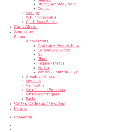
Brune / Ambrée / Noire
Couleur
Vintage
WTF / Inclassable
Quaff Box / Packs
Sans Alcool
Spiritueux
Retour
Alcools forts
Tout voir – Alcools forts
Cognac / Calvados
Gin
Rhum
Tequila / Mezcal
Vodka
Whisky / Bourbon / Rye
Apéritifs / Amers
Liqueurs
Vermouths
Vin pétillant / Prosecco
Bitters aromatiques
Packs
Cartes Cadeaux / Goodies
Promo
Connexion