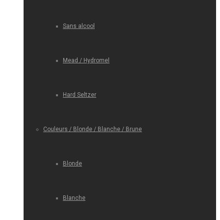
Sans alcool
Mead / Hydromel
Hard Seltzer
Couleurs / Blonde / Blanche / Brune
Blonde
Blanche