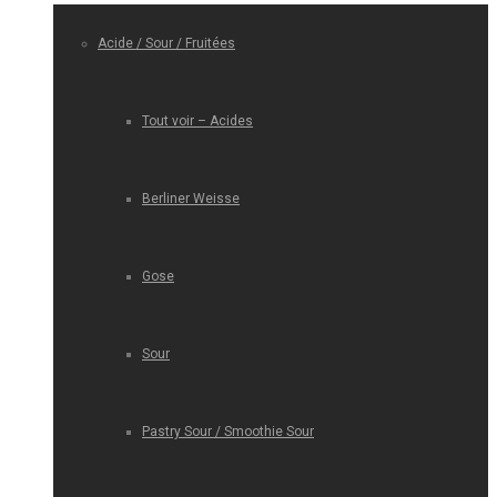
Acide / Sour / Fruitées
Tout voir – Acides
Berliner Weisse
Gose
Sour
Pastry Sour / Smoothie Sour