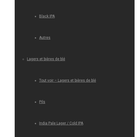
Black IPA
Autres
Lagers et bières de blé
Tout voir – Lagers et bières de blé
Pils
India Pale Lager / Cold IPA