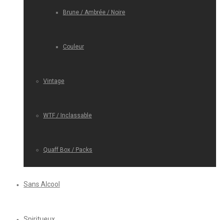
Brune / Ambrée / Noire
Couleur
Vintage
WTF / Inclassable
Quaff Box / Packs
Sans Alcool
Spiritueux