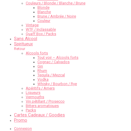
Couleurs / Blonde / Blanche / Brune
Blonde
Blanche
Brune / Ambrée / Noire
Couleur
Vintage
WTF / Inclassable
Quaff Box / Packs
Sans Alcool
Spiritueux
Retour
Alcools forts
Tout voir – Alcools forts
Cognac / Calvados
Gin
Rhum
Tequila / Mezcal
Vodka
Whisky / Bourbon / Rye
Apéritifs / Amers
Liqueurs
Vermouths
Vin pétillant / Prosecco
Bitters aromatiques
Packs
Cartes Cadeaux / Goodies
Promo
Connexion