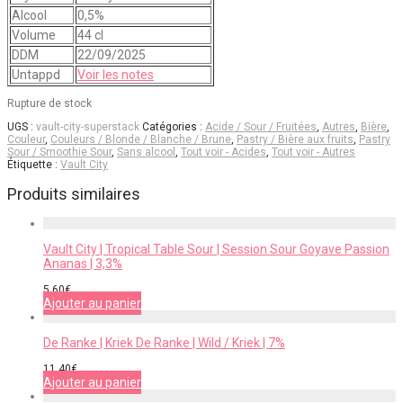
Alcool
0,5%
Volume
44 cl
DDM
22/09/2025
Untappd
Voir les notes
Rupture de stock
UGS :
vault-city-superstack
Catégories :
Acide / Sour / Fruitées
,
Autres
,
Bière
,
Couleur
,
Couleurs / Blonde / Blanche / Brune
,
Pastry / Bière aux fruits
,
Pastry
Sour / Smoothie Sour
,
Sans alcool
,
Tout voir - Acides
,
Tout voir - Autres
Étiquette :
Vault City
Produits similaires
Vault City | Tropical Table Sour | Session Sour Goyave Passion
Ananas | 3,3%
5,60
€
Ajouter au panier
De Ranke | Kriek De Ranke | Wild / Kriek | 7%
11,40
€
Ajouter au panier