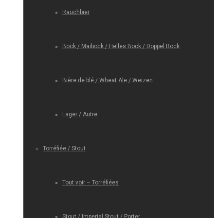
Rauchbier
Bock / Maibock / Helles Bock / Doppel Bock
Bière de blé / Wheat Ale / Weizen
Lager / Autre
Torréfiée / Stout
Tout voir – Torréfiées
Stout / Imperial Stout / Porter