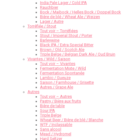
India Pale Lager / Cold IPA
Rauchbier
Bock / Maibock / Helles Bock / Doppel Bock
Bière de blé / Wheat Ale / Weizen
Lager / Autre
Torréfiée / Stout
Tout voir – Torréfiées
Stout / Imperial Stout / Porter
Barleywine
Black IPA / Extra Special Bitter
Brown / Old / Scotch Ale
Triple Belge / Belgian Dark Ale / Oud Bruin
Vivantes / Wild / Saison
Tout voir – Vivantes
Fermentation Mixte / Wild
Fermentation Spontanée
Lambic / Gueuze
Saison / Farmhouse / Grisette
Autres / Grape Ale
Autres
Tout voir – Autres
Pastry / Bière aux fruits
Bière de table
Sour IPA
Triple Belge
Wheat Beer / Bière de blé / Blanche
WTF / Inclassable
Sans alcool
Mead / Hydromel
Hard Seltzer