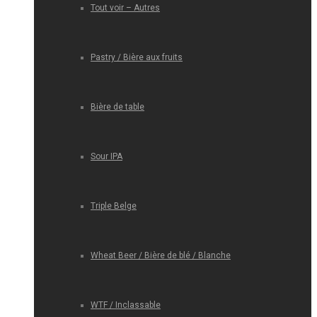
Tout voir – Autres
Pastry / Bière aux fruits
Bière de table
Sour IPA
Triple Belge
Wheat Beer / Bière de blé / Blanche
WTF / Inclassable