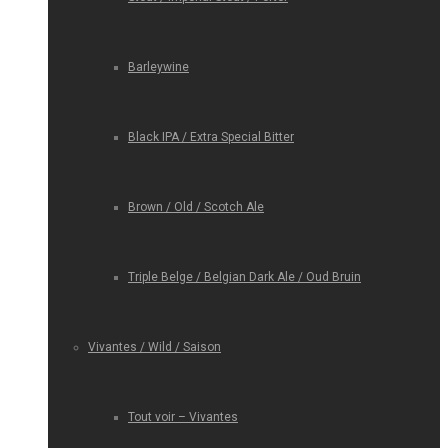
Barleywine
Black IPA / Extra Special Bitter
Brown / Old / Scotch Ale
Triple Belge / Belgian Dark Ale / Oud Bruin
Vivantes / Wild / Saison
Tout voir – Vivantes