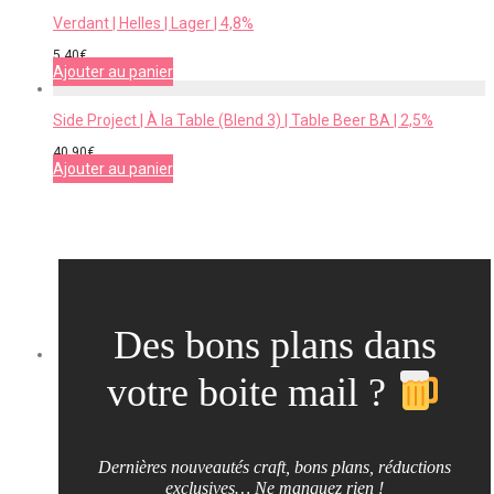
Verdant | Helles | Lager | 4,8%
5,40
€
Ajouter au panier
Side Project | À la Table (Blend 3) | Table Beer BA | 2,5%
40,90
€
Ajouter au panier
Des bons plans dans
votre boite mail ?
Dernières nouveautés craft, bons plans, réductions
exclusives… Ne manquez rien !