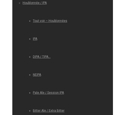
Houblonnée / IPA
Tout voir – Houblonnées
IPA
DIPA / TIPA…
NEIPA
Pale Ale / Session IPA
Bitter Ale / Extra Bitter