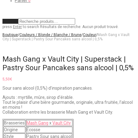
Panier
0
Effacer
press
Enter
to search
Résultats de recherche:
Aucun produit trouvé.
Boutique
/
Couleurs / Blonde / Blanche / Brune
/
Couleur
/
Mash Gang x Vault
City | Superstack | Pastry Sour Pancakes sans alcool | 0,5%
Mash Gang x Vault City | Superstack |
Pastry Sour Pancakes sans alcool | 0,5%
5,50
€
Sour sans alcool (0,5%) d’inspiration pancakes.
Ajouts : myrtille, mûre, sirop d’érable.
Tout le plaisir d’une bière gourmande, originale, ultra fruitée, l’alcool
en moins !
Collaboration entre les brasserie Mash Gang et Vault City.
Brasseries
Mash Gang
x
Vault City
Origine
Écosse
Style
Pastry Sour sans alcool