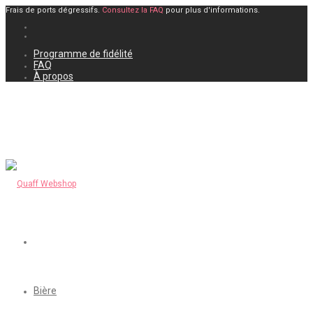
Frais de ports dégressifs.
Consultez la FAQ
pour plus d'informations.
Programme de fidélité
FAQ
À propos
Bière