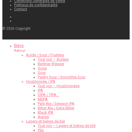
Conditions Générales de Vente
Politique de confidentialité
Contact
©
2026
Copyright
Bière
Retour
Acide / Sour / Fruitées
Tout voir – Acides
Berliner Weisse
Gose
Sour
Pastry Sour / Smoothie Sour
Houblonnée / IPA
Tout voir – Houblonnées
IPA
DIPA / TIPA…
NEIPA
Pale Ale / Session IPA
Bitter Ale / Extra Bitter
Black IPA
Autres
Lagers et bières de blé
Tout voir – Lagers et bières de blé
Pils