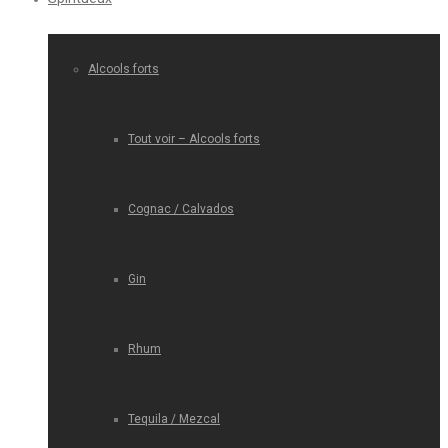
Alcools forts
Tout voir – Alcools forts
Cognac / Calvados
Gin
Rhum
Tequila / Mezcal