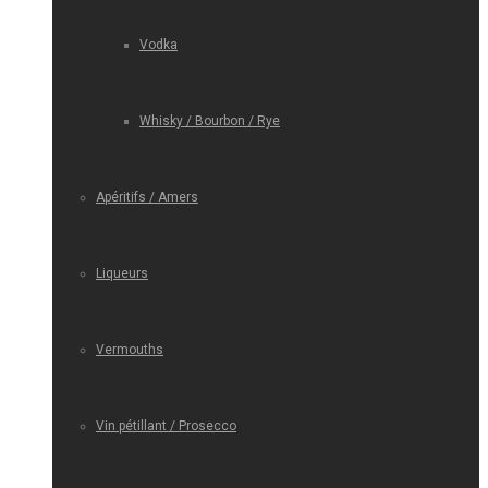
Vodka
Whisky / Bourbon / Rye
Apéritifs / Amers
Liqueurs
Vermouths
Vin pétillant / Prosecco