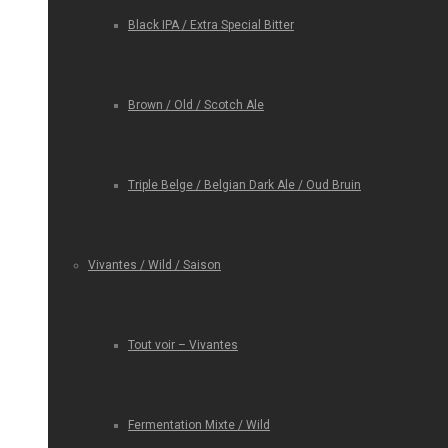
Black IPA / Extra Special Bitter
Brown / Old / Scotch Ale
Triple Belge / Belgian Dark Ale / Oud Bruin
Vivantes / Wild / Saison
Tout voir – Vivantes
Fermentation Mixte / Wild