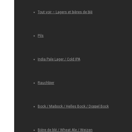
Tout voir – Lagers et bières de blé
Pils
India Pale Lager / Cold IPA
Rauchbier
Bock / Maibock / Helles Bock / Doppel Bock
Bière de blé / Wheat Ale / Weizen