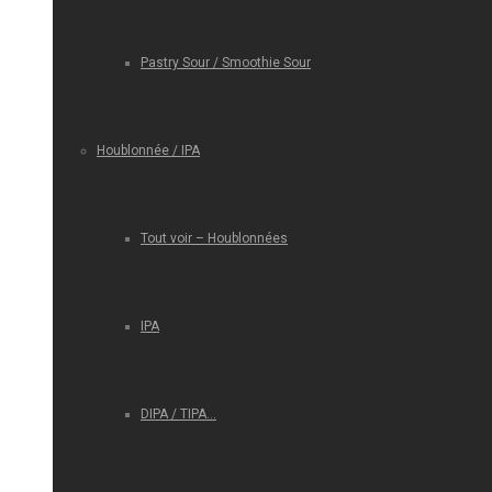
Pastry Sour / Smoothie Sour
Houblonnée / IPA
Tout voir – Houblonnées
IPA
DIPA / TIPA…