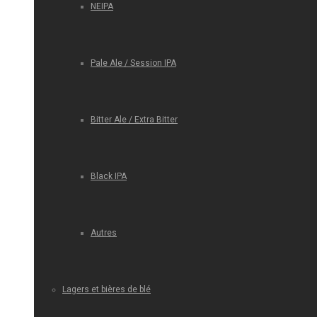
NEIPA
Pale Ale / Session IPA
Bitter Ale / Extra Bitter
Black IPA
Autres
Lagers et bières de blé