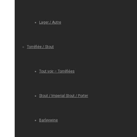
Lager / Autre
Torréfiée / Stout
Tout voir – Torréfiées
Stout / Imperial Stout / Porter
Barleywine