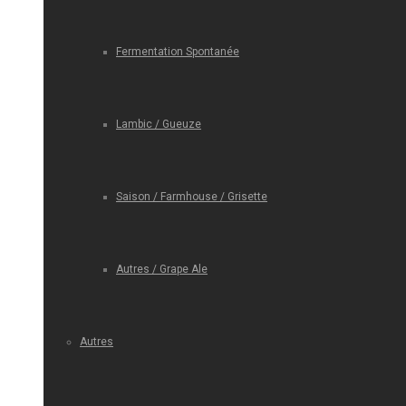
Fermentation Spontanée
Lambic / Gueuze
Saison / Farmhouse / Grisette
Autres / Grape Ale
Autres