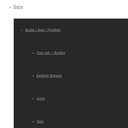
Bière
Acide / Sour / Fruitées
Tout voir – Acides
Berliner Weisse
Gose
Sour