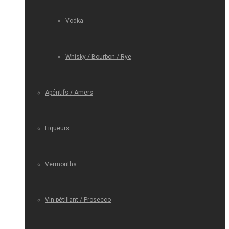
Vodka
Whisky / Bourbon / Rye
Apéritifs / Amers
Liqueurs
Vermouths
Vin pétillant / Prosecco