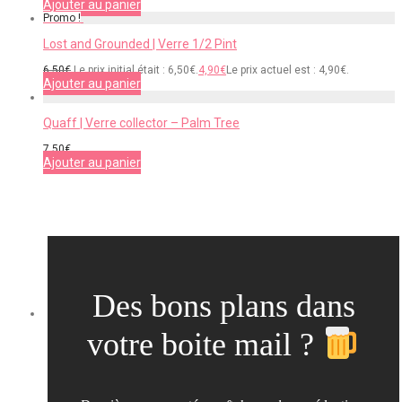
Ajouter au panier
Promo !
Lost and Grounded | Verre 1/2 Pint
6,50
€
Le prix initial était : 6,50€.
4,90
€
Le prix actuel est : 4,90€.
Ajouter au panier
Quaff | Verre collector – Palm Tree
7,50
€
Ajouter au panier
Des bons plans dans
votre boite mail ?