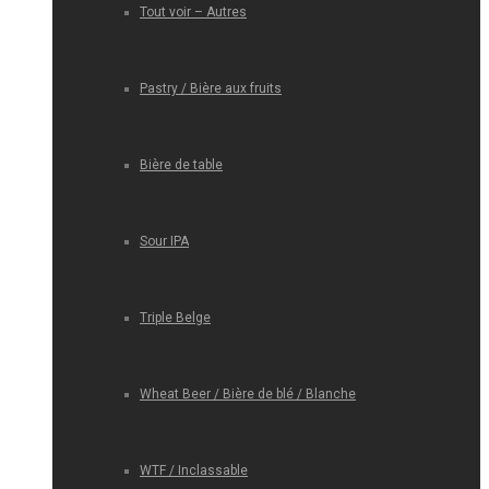
Tout voir – Autres
Pastry / Bière aux fruits
Bière de table
Sour IPA
Triple Belge
Wheat Beer / Bière de blé / Blanche
WTF / Inclassable