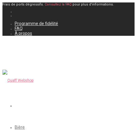
Frais de ports dégressifs.
Consultez la FAQ
pour plus d'informations.
Programme de fidélité
FAQ
À propos
Bière