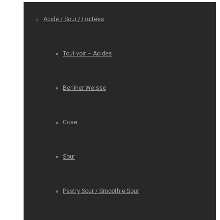
Acide / Sour / Fruitées
Tout voir – Acides
Berliner Weisse
Gose
Sour
Pastry Sour / Smoothie Sour