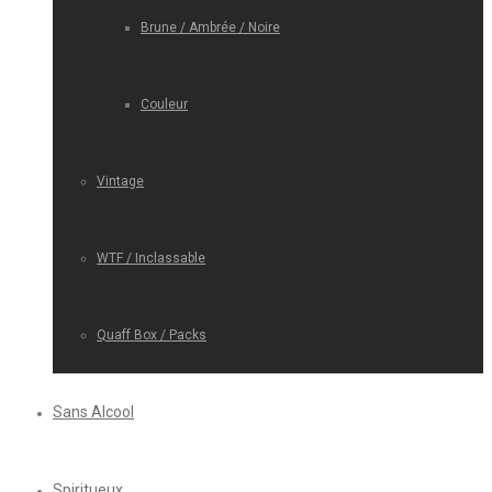
Brune / Ambrée / Noire
Couleur
Vintage
WTF / Inclassable
Quaff Box / Packs
Sans Alcool
Spiritueux