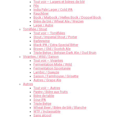
Tout voir – Lagers et bières de blé
Pils
India Pale Lager / Cold IPA
Rauchbier
Bock / Maibock / Helles Bock / Doppel Bock
Bière de blé / Wheat Ale / Weizen
Lager / Autre
Torréfiée / Stout
Tout voir – Torréfiées
Stout / Imperial Stout / Porter
Barleywine
Black IPA / Extra Special Bitter
Brown / Old / Scotch Ale
Triple Belge / Belgian Dark Ale / Oud Bruin
Vivantes / Wild / Saison
Tout voir – Vivantes
Fermentation Mixte / Wild
Fermentation Spontanée
Lambic / Gueuze
Saison / Farmhouse / Grisette
Autres / Grape Ale
Autres
Tout voir – Autres
Pastry / Bière aux fruits
Bière de table
Sour IPA
Triple Belge
Wheat Beer / Bière de blé / Blanche
WTF / Inclassable
Sans alcool