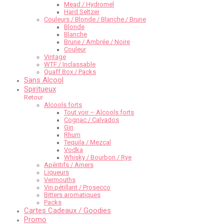
Mead / Hydromel
Hard Seltzer
Couleurs / Blonde / Blanche / Brune
Blonde
Blanche
Brune / Ambrée / Noire
Couleur
Vintage
WTF / Inclassable
Quaff Box / Packs
Sans Alcool
Spiritueux
Retour
Alcools forts
Tout voir – Alcools forts
Cognac / Calvados
Gin
Rhum
Tequila / Mezcal
Vodka
Whisky / Bourbon / Rye
Apéritifs / Amers
Liqueurs
Vermouths
Vin pétillant / Prosecco
Bitters aromatiques
Packs
Cartes Cadeaux / Goodies
Promo