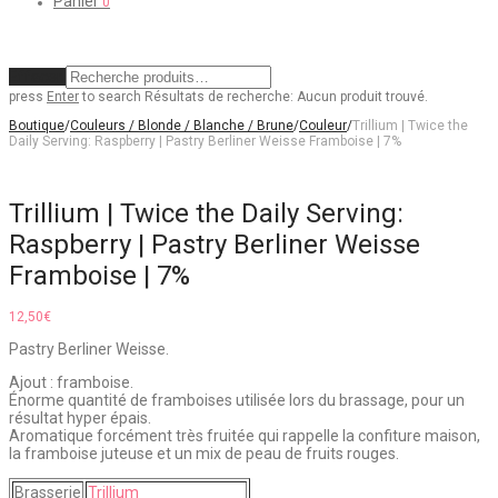
Panier
0
Effacer
press
Enter
to search
Résultats de recherche:
Aucun produit trouvé.
Boutique
/
Couleurs / Blonde / Blanche / Brune
/
Couleur
/
Trillium | Twice the
Daily Serving: Raspberry | Pastry Berliner Weisse Framboise | 7%
Trillium | Twice the Daily Serving:
Raspberry | Pastry Berliner Weisse
Framboise | 7%
12,50
€
Pastry Berliner Weisse.
Ajout : framboise.
Énorme quantité de framboises utilisée lors du brassage, pour un
résultat hyper épais.
Aromatique forcément très fruitée qui rappelle la confiture maison,
la framboise juteuse et un mix de peau de fruits rouges.
Brasserie
Trillium