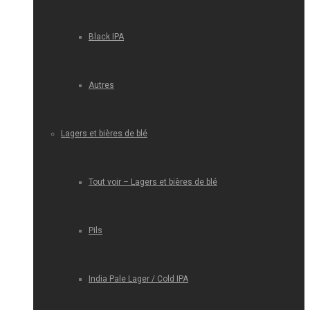
Black IPA
Autres
Lagers et bières de blé
Tout voir – Lagers et bières de blé
Pils
India Pale Lager / Cold IPA