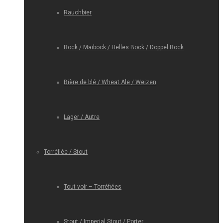
Rauchbier
Bock / Maibock / Helles Bock / Doppel Bock
Bière de blé / Wheat Ale / Weizen
Lager / Autre
Torréfiée / Stout
Tout voir – Torréfiées
Stout / Imperial Stout / Porter