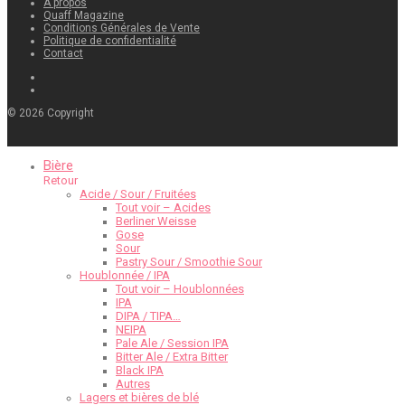
À propos
Quaff Magazine
Conditions Générales de Vente
Politique de confidentialité
Contact
©
2026
Copyright
Bière
Retour
Acide / Sour / Fruitées
Tout voir – Acides
Berliner Weisse
Gose
Sour
Pastry Sour / Smoothie Sour
Houblonnée / IPA
Tout voir – Houblonnées
IPA
DIPA / TIPA…
NEIPA
Pale Ale / Session IPA
Bitter Ale / Extra Bitter
Black IPA
Autres
Lagers et bières de blé