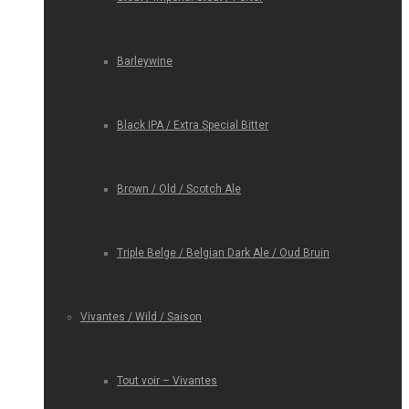
Barleywine
Black IPA / Extra Special Bitter
Brown / Old / Scotch Ale
Triple Belge / Belgian Dark Ale / Oud Bruin
Vivantes / Wild / Saison
Tout voir – Vivantes