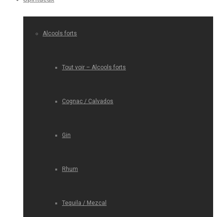
Alcools forts
Tout voir – Alcools forts
Cognac / Calvados
Gin
Rhum
Tequila / Mezcal