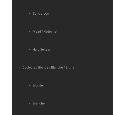
Sans alcool
Mead / Hydromel
Hard Seltzer
Couleurs / Blonde / Blanche / Brune
Blonde
Blanche