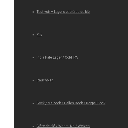
Tout voir – Lagers et bières de blé
Pils
India Pale Lager / Cold IPA
Rauchbier
Bock / Maibock / Helles Bock / Doppel Bock
Bière de blé / Wheat Ale / Weizen