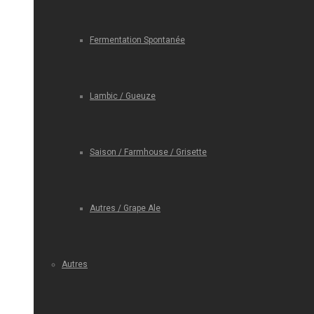
Fermentation Spontanée
Lambic / Gueuze
Saison / Farmhouse / Grisette
Autres / Grape Ale
Autres