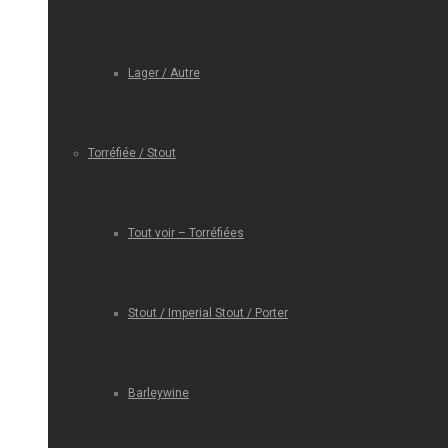
Lager / Autre
Torréfiée / Stout
Tout voir – Torréfiées
Stout / Imperial Stout / Porter
Barleywine