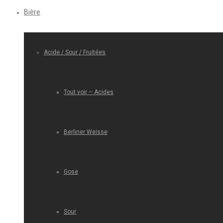
Bière
Acide / Sour / Fruitées
Tout voir – Acides
Berliner Weisse
Gose
Sour