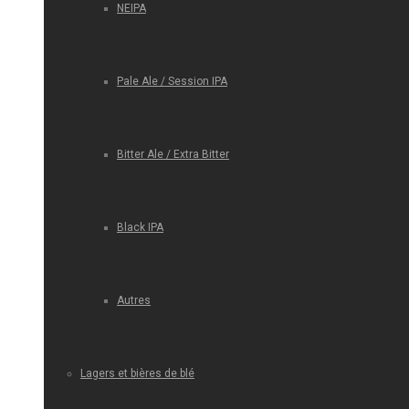
NEIPA
Pale Ale / Session IPA
Bitter Ale / Extra Bitter
Black IPA
Autres
Lagers et bières de blé