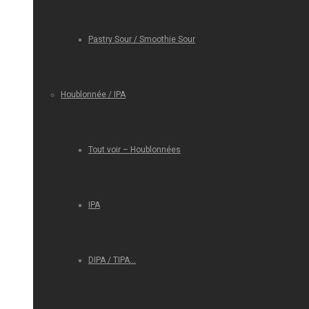
Pastry Sour / Smoothie Sour
Houblonnée / IPA
Tout voir – Houblonnées
IPA
DIPA / TIPA…