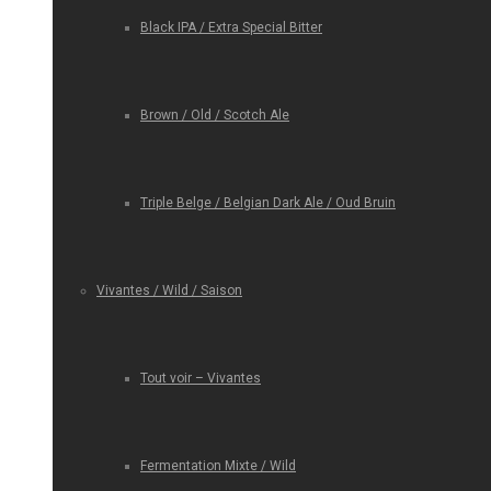
Black IPA / Extra Special Bitter
Brown / Old / Scotch Ale
Triple Belge / Belgian Dark Ale / Oud Bruin
Vivantes / Wild / Saison
Tout voir – Vivantes
Fermentation Mixte / Wild