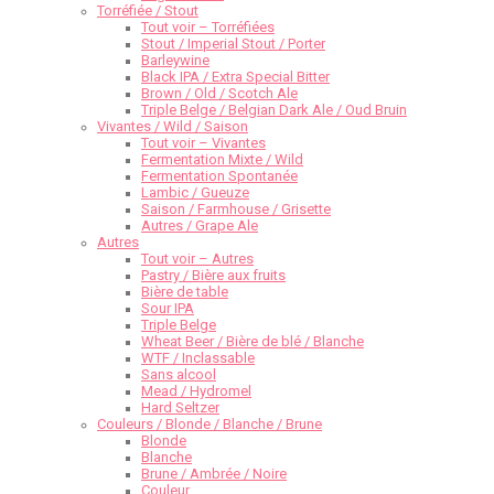
Torréfiée / Stout
Tout voir – Torréfiées
Stout / Imperial Stout / Porter
Barleywine
Black IPA / Extra Special Bitter
Brown / Old / Scotch Ale
Triple Belge / Belgian Dark Ale / Oud Bruin
Vivantes / Wild / Saison
Tout voir – Vivantes
Fermentation Mixte / Wild
Fermentation Spontanée
Lambic / Gueuze
Saison / Farmhouse / Grisette
Autres / Grape Ale
Autres
Tout voir – Autres
Pastry / Bière aux fruits
Bière de table
Sour IPA
Triple Belge
Wheat Beer / Bière de blé / Blanche
WTF / Inclassable
Sans alcool
Mead / Hydromel
Hard Seltzer
Couleurs / Blonde / Blanche / Brune
Blonde
Blanche
Brune / Ambrée / Noire
Couleur