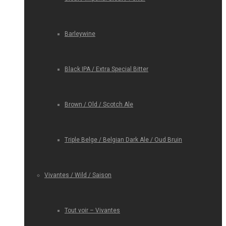
Barleywine
Black IPA / Extra Special Bitter
Brown / Old / Scotch Ale
Triple Belge / Belgian Dark Ale / Oud Bruin
Vivantes / Wild / Saison
Tout voir – Vivantes