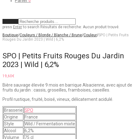
Panier
0
Effacer
press
Enter
to search
Résultats de recherche:
Aucun produit trouvé.
Boutique
/
Couleurs / Blonde / Blanche / Brune
/
Couleur
/
SPO | Petits Fruits
Rouges Du Jardin 2023 | Wild | 6,2%
SPO | Petits Fruits Rouges Du Jardin
2023 | Wild | 6,2%
19,60
€
Bière sauvage élevée 9 mois en barrique Alsacienne, avec ajout de
fruits du jardin : cassis, groseilles, framboises, caseilles.
Profil rustique, fruité, boisé, vineux, délicatement acidulé.
Brasserie
SPO
Origine
France
Style
Wild / Fermentation mixte
Alcool
6,2%
Volume
75 cl