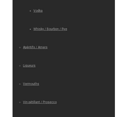
Vodka
Whisky / Bourbon / Rye
Apéritifs / Amers
Liqueurs
Vermouths
Vin pétillant / Prosecco