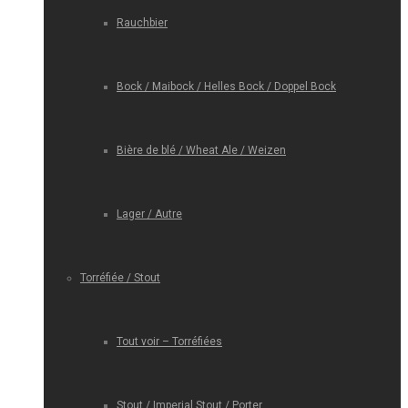
Rauchbier
Bock / Maibock / Helles Bock / Doppel Bock
Bière de blé / Wheat Ale / Weizen
Lager / Autre
Torréfiée / Stout
Tout voir – Torréfiées
Stout / Imperial Stout / Porter