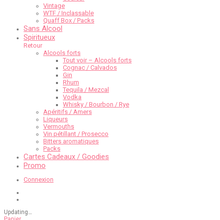
Vintage
WTF / Inclassable
Quaff Box / Packs
Sans Alcool
Spiritueux
Retour
Alcools forts
Tout voir – Alcools forts
Cognac / Calvados
Gin
Rhum
Tequila / Mezcal
Vodka
Whisky / Bourbon / Rye
Apéritifs / Amers
Liqueurs
Vermouths
Vin pétillant / Prosecco
Bitters aromatiques
Packs
Cartes Cadeaux / Goodies
Promo
Connexion
Updating
…
Panier