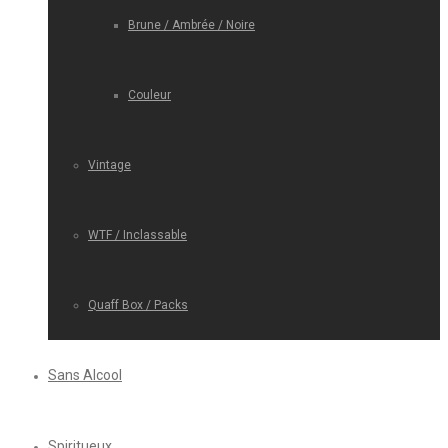
Brune / Ambrée / Noire
Couleur
Vintage
WTF / Inclassable
Quaff Box / Packs
Sans Alcool
Spiritueux