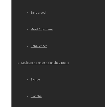
Sans alcool
Mead / Hydromel
Hard Seltzer
Couleurs / Blonde / Blanche / Brune
Blonde
Blanche