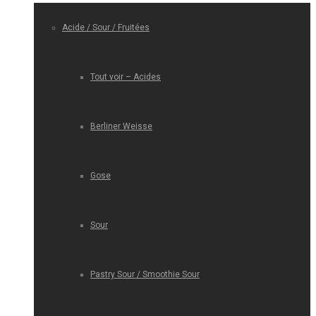
Acide / Sour / Fruitées
Tout voir – Acides
Berliner Weisse
Gose
Sour
Pastry Sour / Smoothie Sour