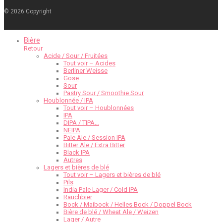
©
2026
Copyright
Bière
Retour
Acide / Sour / Fruitées
Tout voir – Acides
Berliner Weisse
Gose
Sour
Pastry Sour / Smoothie Sour
Houblonnée / IPA
Tout voir – Houblonnées
IPA
DIPA / TIPA…
NEIPA
Pale Ale / Session IPA
Bitter Ale / Extra Bitter
Black IPA
Autres
Lagers et bières de blé
Tout voir – Lagers et bières de blé
Pils
India Pale Lager / Cold IPA
Rauchbier
Bock / Maibock / Helles Bock / Doppel Bock
Bière de blé / Wheat Ale / Weizen
Lager / Autre