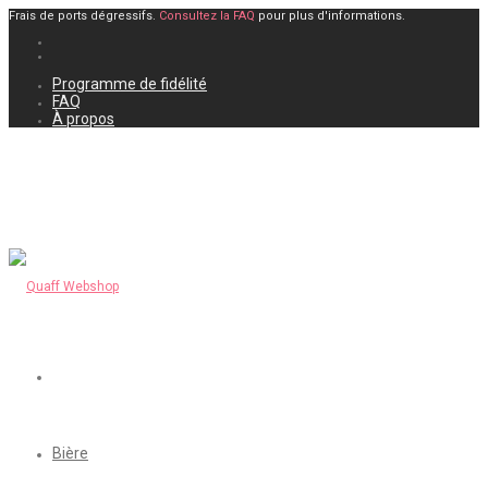
Frais de ports dégressifs.
Consultez la FAQ
pour plus d'informations.
Programme de fidélité
FAQ
À propos
Bière