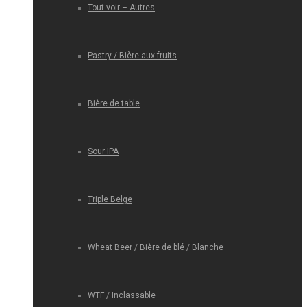
Tout voir – Autres
Pastry / Bière aux fruits
Bière de table
Sour IPA
Triple Belge
Wheat Beer / Bière de blé / Blanche
WTF / Inclassable