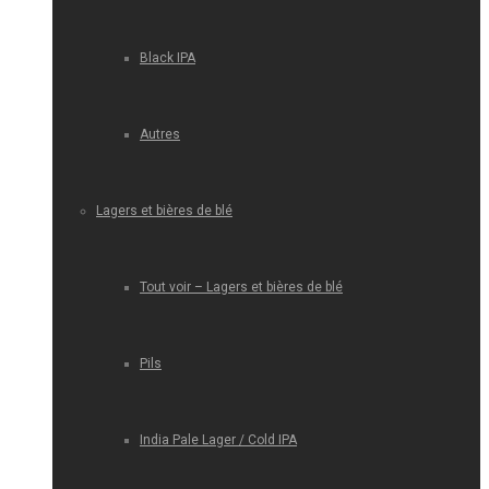
Black IPA
Autres
Lagers et bières de blé
Tout voir – Lagers et bières de blé
Pils
India Pale Lager / Cold IPA