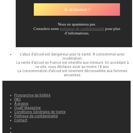
Nous ne spammons pas.
Consultez notre
politique de confidentialité
pour plus
d’informations.
L’abus d’alcool est dangereux pour la santé. À consommer avec
modération.
La vente d’alcool en France est interdite aux mineurs. En accédant à
ce site, vous déclarez avoir au moins 18 ans.
La consommation d’alcool est vivement déconseillée aux femmes
enceintes.
Programme de fidélité
FAQ
À propos
Quaff Magazine
Conditions Générales de Vente
Politique de confidentialité
Contact