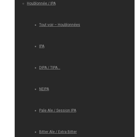
Houblonnée / IPA
Tout voir – Houblonnées
IPA
DIPA / TIPA…
NEIPA
Pale Ale / Session IPA
Bitter Ale / Extra Bitter