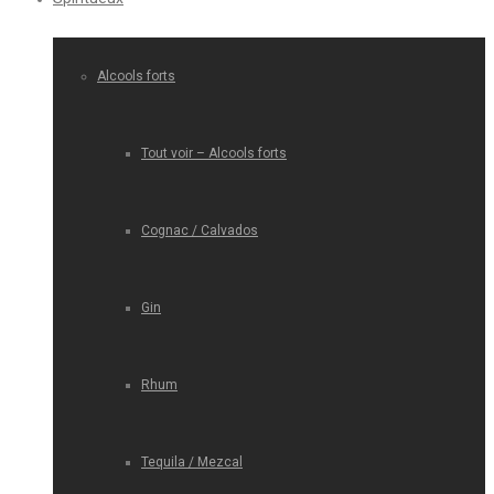
Alcools forts
Tout voir – Alcools forts
Cognac / Calvados
Gin
Rhum
Tequila / Mezcal