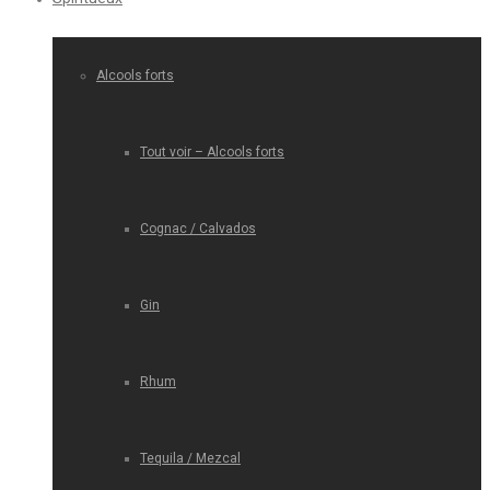
Alcools forts
Tout voir – Alcools forts
Cognac / Calvados
Gin
Rhum
Tequila / Mezcal