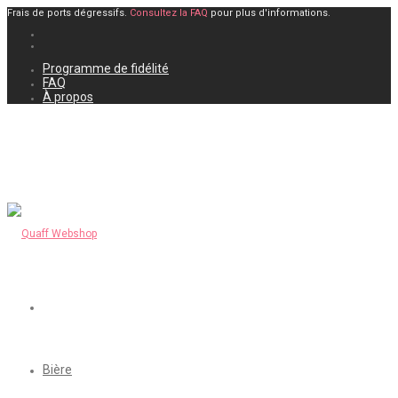
Frais de ports dégressifs.
Consultez la FAQ
pour plus d'informations.
Programme de fidélité
FAQ
À propos
Bière