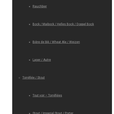
Rauchbier
Bock / Maibock / Helles Bock / Doppel Bock
Bière de blé / Wheat Ale / Weizen
Lager / Autre
Torréfiée / Stout
Tout voir – Torréfiées
Stout / Imperial Stout / Porter