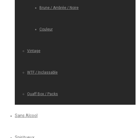
Brune / Ambrée / Noire
Couleur
Vintage
WTF / Inclassable
Quaff Box / Packs
Sans Alcool
Spiritueux