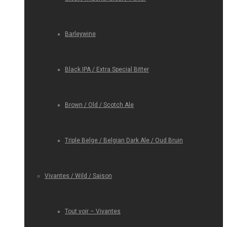
Barleywine
Black IPA / Extra Special Bitter
Brown / Old / Scotch Ale
Triple Belge / Belgian Dark Ale / Oud Bruin
Vivantes / Wild / Saison
Tout voir – Vivantes