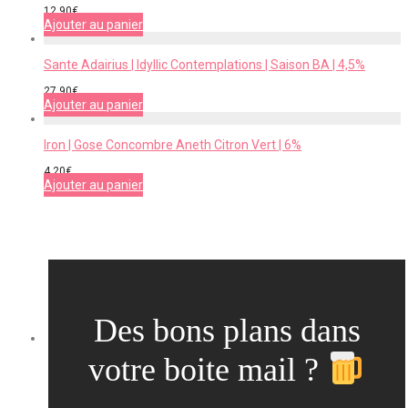
12,90
€
Ajouter au panier
Sante Adairius | Idyllic Contemplations | Saison BA | 4,5%
27,90
€
Ajouter au panier
Iron | Gose Concombre Aneth Citron Vert | 6%
4,20
€
Ajouter au panier
Des bons plans dans
votre boite mail ?