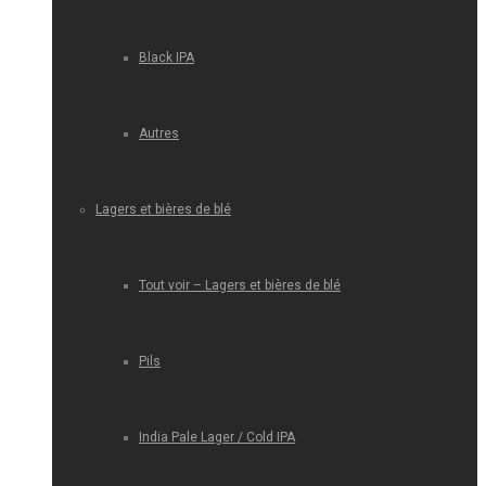
Black IPA
Autres
Lagers et bières de blé
Tout voir – Lagers et bières de blé
Pils
India Pale Lager / Cold IPA