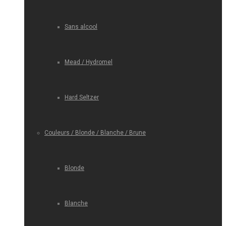
Sans alcool
Mead / Hydromel
Hard Seltzer
Couleurs / Blonde / Blanche / Brune
Blonde
Blanche