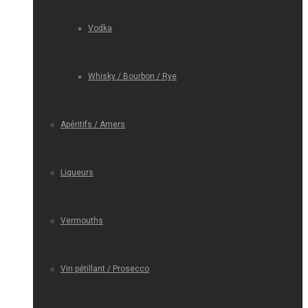
Vodka
Whisky / Bourbon / Rye
Apéritifs / Amers
Liqueurs
Vermouths
Vin pétillant / Prosecco