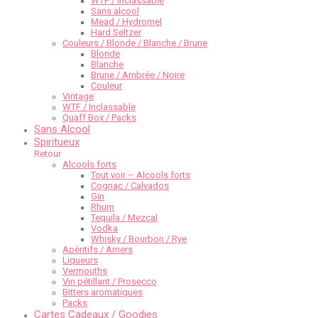
WTF / Inclassable
Sans alcool
Mead / Hydromel
Hard Seltzer
Couleurs / Blonde / Blanche / Brune
Blonde
Blanche
Brune / Ambrée / Noire
Couleur
Vintage
WTF / Inclassable
Quaff Box / Packs
Sans Alcool
Spiritueux
Retour
Alcools forts
Tout voir – Alcools forts
Cognac / Calvados
Gin
Rhum
Tequila / Mezcal
Vodka
Whisky / Bourbon / Rye
Apéritifs / Amers
Liqueurs
Vermouths
Vin pétillant / Prosecco
Bitters aromatiques
Packs
Cartes Cadeaux / Goodies