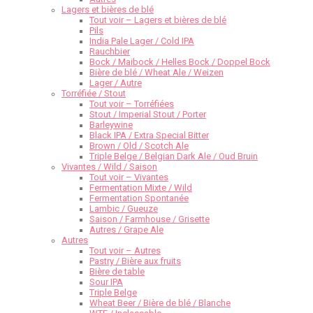
Lagers et bières de blé
Tout voir – Lagers et bières de blé
Pils
India Pale Lager / Cold IPA
Rauchbier
Bock / Maibock / Helles Bock / Doppel Bock
Bière de blé / Wheat Ale / Weizen
Lager / Autre
Torréfiée / Stout
Tout voir – Torréfiées
Stout / Imperial Stout / Porter
Barleywine
Black IPA / Extra Special Bitter
Brown / Old / Scotch Ale
Triple Belge / Belgian Dark Ale / Oud Bruin
Vivantes / Wild / Saison
Tout voir – Vivantes
Fermentation Mixte / Wild
Fermentation Spontanée
Lambic / Gueuze
Saison / Farmhouse / Grisette
Autres / Grape Ale
Autres
Tout voir – Autres
Pastry / Bière aux fruits
Bière de table
Sour IPA
Triple Belge
Wheat Beer / Bière de blé / Blanche