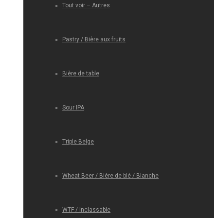
Tout voir – Autres
Pastry / Bière aux fruits
Bière de table
Sour IPA
Triple Belge
Wheat Beer / Bière de blé / Blanche
WTF / Inclassable