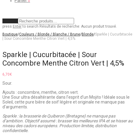
Panier
0
Effacer
press
Enter
to search
Résultats de recherche:
Aucun produit trouvé.
Boutique
/
Couleurs / Blonde / Blanche / Brune
/
Blonde
/
Sparkle | Cucurbitacée
| Sour Concombre Menthe Citron Vert | 4,5%
Sparkle | Cucurbitacée | Sour
Concombre Menthe Citron Vert | 4,5%
6,70
€
Sour.
Ajouts : concombre, menthe, citron vert.
Une Sour ultra désaltérante dans l’esprit d’un Mojito ! Idéale sous le
Soleil, cette pure bière de soif légère et originale ne manque pas
d’arguments.
Sparkle : la brasserie de Quiberon (Bretagne) ne manque pas
d’ambition. Objectif assumé : brasser les meilleures IPA et se hisser au
niveau des cadors européens. Production limitée, distribution
confidentielle.