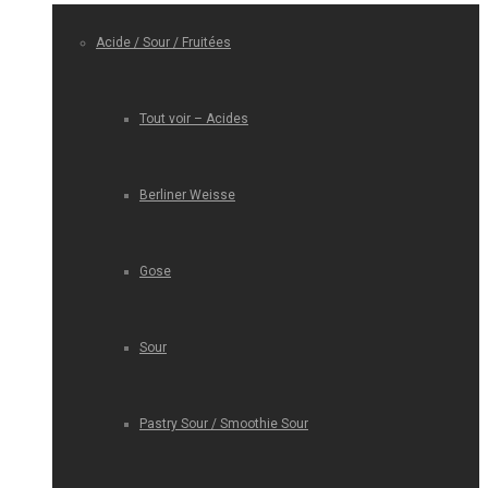
Acide / Sour / Fruitées
Tout voir – Acides
Berliner Weisse
Gose
Sour
Pastry Sour / Smoothie Sour