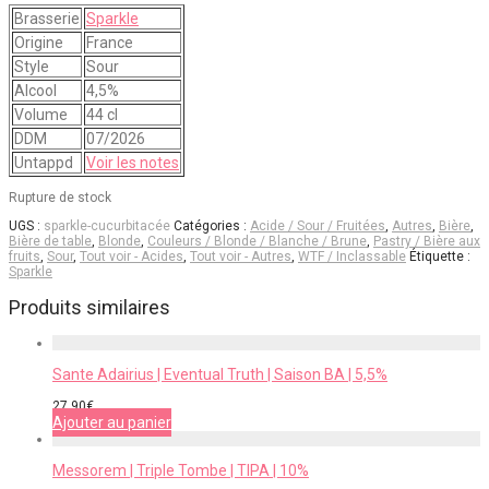
Brasserie
Sparkle
Origine
France
Style
Sour
Alcool
4,5%
Volume
44 cl
DDM
07/2026
Untappd
Voir les notes
Rupture de stock
UGS :
sparkle-cucurbitacée
Catégories :
Acide / Sour / Fruitées
,
Autres
,
Bière
,
Bière de table
,
Blonde
,
Couleurs / Blonde / Blanche / Brune
,
Pastry / Bière aux
fruits
,
Sour
,
Tout voir - Acides
,
Tout voir - Autres
,
WTF / Inclassable
Étiquette :
Sparkle
Produits similaires
Sante Adairius | Eventual Truth | Saison BA | 5,5%
27,90
€
Ajouter au panier
Messorem | Triple Tombe | TIPA | 10%