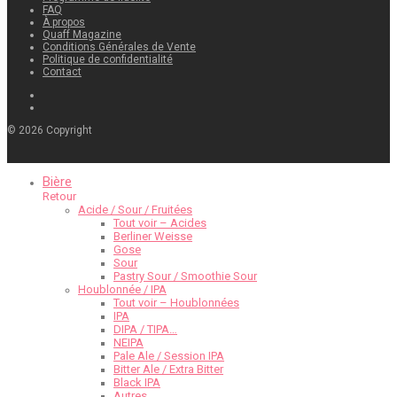
FAQ
À propos
Quaff Magazine
Conditions Générales de Vente
Politique de confidentialité
Contact
©
2026
Copyright
Bière
Retour
Acide / Sour / Fruitées
Tout voir – Acides
Berliner Weisse
Gose
Sour
Pastry Sour / Smoothie Sour
Houblonnée / IPA
Tout voir – Houblonnées
IPA
DIPA / TIPA…
NEIPA
Pale Ale / Session IPA
Bitter Ale / Extra Bitter
Black IPA
Autres