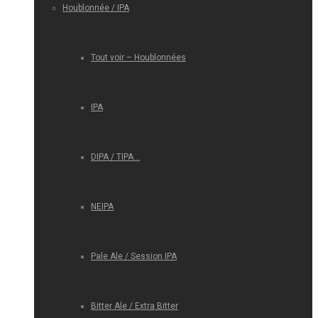
Houblonnée / IPA
Tout voir – Houblonnées
IPA
DIPA / TIPA…
NEIPA
Pale Ale / Session IPA
Bitter Ale / Extra Bitter