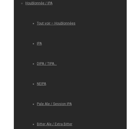
Houblonnée / IPA
Tout voir – Houblonnées
IPA
DIPA / TIPA…
NEIPA
Pale Ale / Session IPA
Bitter Ale / Extra Bitter