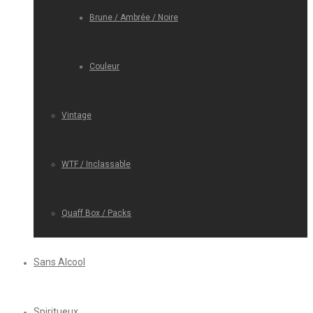
Brune / Ambrée / Noire
Couleur
Vintage
WTF / Inclassable
Quaff Box / Packs
Sans Alcool
Spiritueux