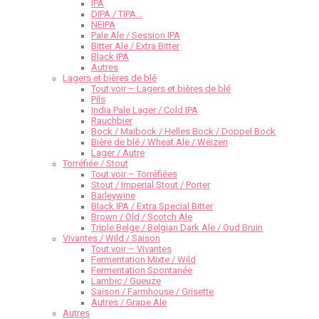
IPA
DIPA / TIPA…
NEIPA
Pale Ale / Session IPA
Bitter Ale / Extra Bitter
Black IPA
Autres
Lagers et bières de blé
Tout voir – Lagers et bières de blé
Pils
India Pale Lager / Cold IPA
Rauchbier
Bock / Maibock / Helles Bock / Doppel Bock
Bière de blé / Wheat Ale / Weizen
Lager / Autre
Torréfiée / Stout
Tout voir – Torréfiées
Stout / Imperial Stout / Porter
Barleywine
Black IPA / Extra Special Bitter
Brown / Old / Scotch Ale
Triple Belge / Belgian Dark Ale / Oud Bruin
Vivantes / Wild / Saison
Tout voir – Vivantes
Fermentation Mixte / Wild
Fermentation Spontanée
Lambic / Gueuze
Saison / Farmhouse / Grisette
Autres / Grape Ale
Autres