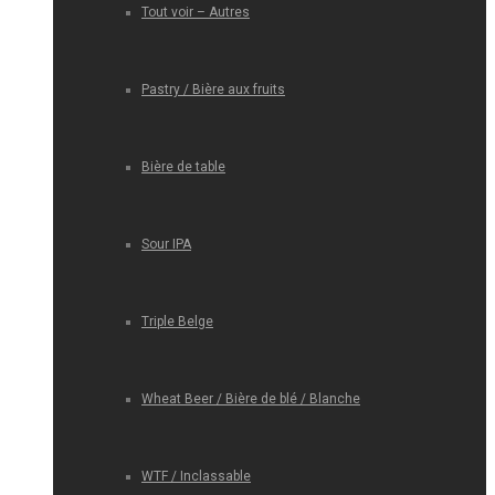
Tout voir – Autres
Pastry / Bière aux fruits
Bière de table
Sour IPA
Triple Belge
Wheat Beer / Bière de blé / Blanche
WTF / Inclassable