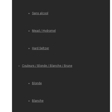
Sans alcool
Mead / Hydromel
Hard Seltzer
Couleurs / Blonde / Blanche / Brune
Blonde
Blanche