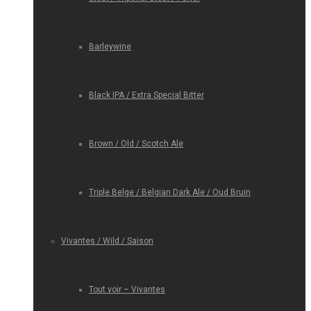
Barleywine
Black IPA / Extra Special Bitter
Brown / Old / Scotch Ale
Triple Belge / Belgian Dark Ale / Oud Bruin
Vivantes / Wild / Saison
Tout voir – Vivantes