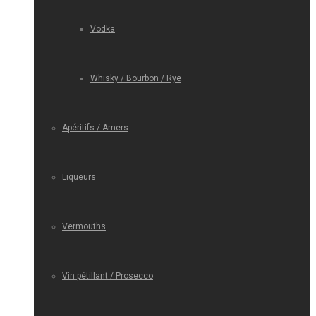
Vodka
Whisky / Bourbon / Rye
Apéritifs / Amers
Liqueurs
Vermouths
Vin pétillant / Prosecco