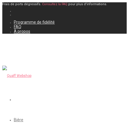
Frais de ports dégressifs.
Consultez la FAQ
pour plus d'informations.
Programme de fidélité
FAQ
À propos
Bière