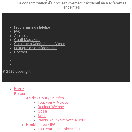
La consommation d’alcool est vivement déconseillée aux femmes
enceintes.
Programme de fidélité
FAQ
À propos
Quaff Magazine
Conditions Générales de Vente
Politique de confidentialité
Contact
©
2026
Copyright
Bière
Retour
Acide / Sour / Fruitées
Tout voir – Acides
Berliner Weisse
Gose
Sour
Pastry Sour / Smoothie Sour
Houblonnée / IPA
Tout voir – Houblonnées