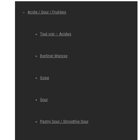
Acide / Sour / Fruitées
Tout voir – Acides
Berliner Weisse
Gose
Sour
Pastry Sour / Smoothie Sour