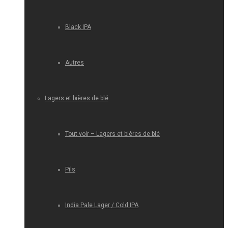
Black IPA
Autres
Lagers et bières de blé
Tout voir – Lagers et bières de blé
Pils
India Pale Lager / Cold IPA