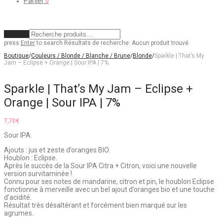
Panier
0
Effacer
press
Enter
to search
Résultats de recherche:
Aucun produit trouvé.
Boutique
/
Couleurs / Blonde / Blanche / Brune
/
Blonde
/
Sparkle | That’s My
Jam – Eclipse + Orange | Sour IPA | 7%
Sparkle | That’s My Jam – Eclipse +
Orange | Sour IPA | 7%
7,70
€
Sour IPA.
Ajouts : jus et zeste d’oranges BIO.
Houblon : Eclipse.
Après le succès de la Sour IPA Citra + Citron, voici une nouvelle
version survitaminée !
Connu pour ses notes de mandarine, citron et pin, le houblon Eclipse
fonctionne à merveille avec un bel ajout d’oranges bio et une touche
d’acidité.
Résultat très désaltérant et forcément bien marqué sur les
agrumes.