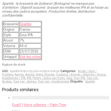
Sparkle : la brasserie de Quiberon (Bretagne) ne manque pas
d’ambition. Objectif assumé : brasser les meilleures IPA et se hisser au
niveau des cadors européens. Production limitée, distribution
confidentielle.
Brasserie
Sparkle
Origine
France
Style
Sour IPA
Alcool
7%
Volume
44 cl
DDM
23/07/2026
Untappd
Voir les notes
Rupture de stock
UGS :
sparkle-thats-my-jam-eclipse-orange
Catégories :
Acide / Sour /
Fruitées
,
Autres
,
Autres
,
Bière
,
Blonde
,
Couleurs / Blonde / Blanche / Brune
,
Houblonnée / IPA
,
IPA
,
Pastry / Bière aux fruits
,
Sour
,
Sour IPA
,
Tout voir -
Acides
,
Tout voir - Autres
,
Tout voir - Houblonnées
Étiquette :
Sparkle
Produits similaires
Quaff | Verre collector – Palm Tree