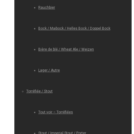
Rauchbier
Bock / Maibock / Helles Bock / Doppel Bock
Bière de blé / Wheat Ale / Weizen
Lager / Autre
Torréfiée / Stout
Tout voir – Torréfiées
Stout / Imperial Stout / Porter