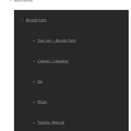
Alcools forts
Tout voir – Alcools forts
Cognac / Calvados
Gin
Rhum
Tequila / Mezcal