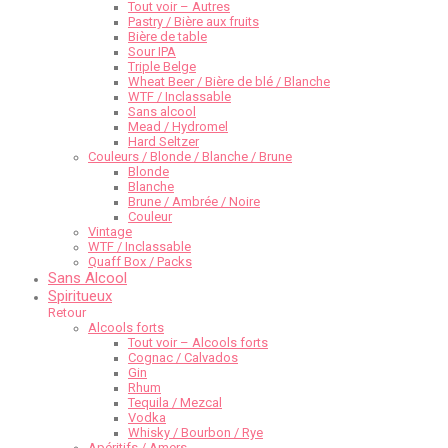
Tout voir – Autres
Pastry / Bière aux fruits
Bière de table
Sour IPA
Triple Belge
Wheat Beer / Bière de blé / Blanche
WTF / Inclassable
Sans alcool
Mead / Hydromel
Hard Seltzer
Couleurs / Blonde / Blanche / Brune
Blonde
Blanche
Brune / Ambrée / Noire
Couleur
Vintage
WTF / Inclassable
Quaff Box / Packs
Sans Alcool
Spiritueux
Retour
Alcools forts
Tout voir – Alcools forts
Cognac / Calvados
Gin
Rhum
Tequila / Mezcal
Vodka
Whisky / Bourbon / Rye
Apéritifs / Amers