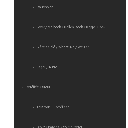
Rauchbier
Bock / Maibock / Helles Bock / Doppel Bock
Bière de blé / Wheat Ale / Weizen
Lager / Autre
Torréfiée / Stout
Tout voir – Torréfiées
Stout / Imperial Stout / Porter