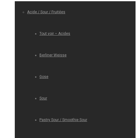
Acide / Sour / Fruitées
Tout voir – Acides
Berliner Weisse
Gose
Sour
Pastry Sour / Smoothie Sour