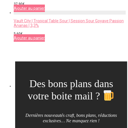
37,90
€
Ajouter au panier
Vault City | Tropical Table Sour | Session Sour Goyave Passion
Ananas | 3,3%
5,60
€
Ajouter au panier
Des bons plans dans
votre boite mail ?
Dernières nouveautés craft, bons plans, réductions
exclusives… Ne manquez rien !