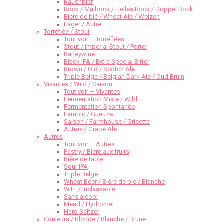
Rauchbier
Bock / Maibock / Helles Bock / Doppel Bock
Bière de blé / Wheat Ale / Weizen
Lager / Autre
Torréfiée / Stout
Tout voir – Torréfiées
Stout / Imperial Stout / Porter
Barleywine
Black IPA / Extra Special Bitter
Brown / Old / Scotch Ale
Triple Belge / Belgian Dark Ale / Oud Bruin
Vivantes / Wild / Saison
Tout voir – Vivantes
Fermentation Mixte / Wild
Fermentation Spontanée
Lambic / Gueuze
Saison / Farmhouse / Grisette
Autres / Grape Ale
Autres
Tout voir – Autres
Pastry / Bière aux fruits
Bière de table
Sour IPA
Triple Belge
Wheat Beer / Bière de blé / Blanche
WTF / Inclassable
Sans alcool
Mead / Hydromel
Hard Seltzer
Couleurs / Blonde / Blanche / Brune