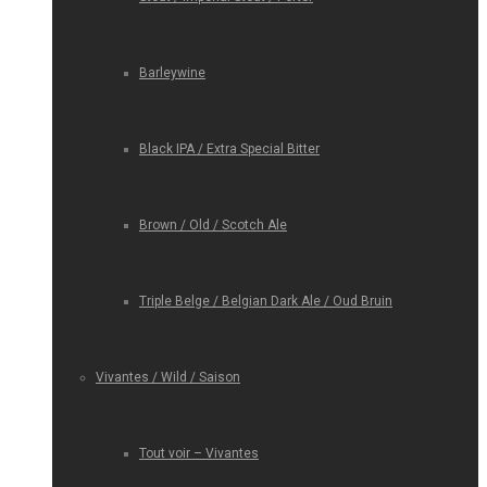
Barleywine
Black IPA / Extra Special Bitter
Brown / Old / Scotch Ale
Triple Belge / Belgian Dark Ale / Oud Bruin
Vivantes / Wild / Saison
Tout voir – Vivantes