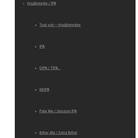
Houblonnée / IPA
Tout voir – Houblonnées
IPA
DIPA / TIPA…
NEIPA
Pale Ale / Session IPA
Bitter Ale / Extra Bitter