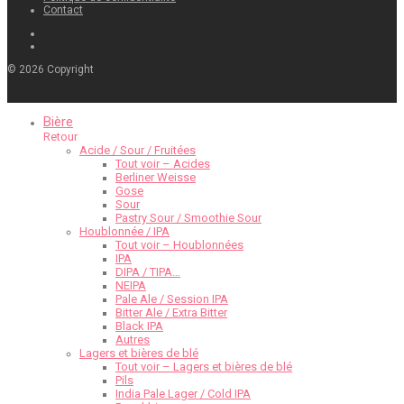
Contact
©
2026
Copyright
Bière
Retour
Acide / Sour / Fruitées
Tout voir – Acides
Berliner Weisse
Gose
Sour
Pastry Sour / Smoothie Sour
Houblonnée / IPA
Tout voir – Houblonnées
IPA
DIPA / TIPA…
NEIPA
Pale Ale / Session IPA
Bitter Ale / Extra Bitter
Black IPA
Autres
Lagers et bières de blé
Tout voir – Lagers et bières de blé
Pils
India Pale Lager / Cold IPA