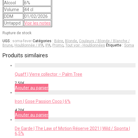
Alcool
6%
Volume
44 cl
DDM
01/02/2026
Untappd
Voir les notes
Rupture de stock
UGS :
soma-fever
Catégories :
Bière
,
Blonde
,
Couleurs / Blonde / Blanche /
Brune
,
Houblonnée / IPA
,
IPA
,
Promo
,
Tout voir - Houblonnées
Étiquette :
Soma
Produits similaires
Quaff | Verre collector – Palm Tree
7,50
€
Ajouter au panier
Iron | Gose Passion Coco | 6%
4,70
€
Ajouter au panier
De Garde | The Law of Motion Réserve 2021 | Wild / Sponta |
6,5%