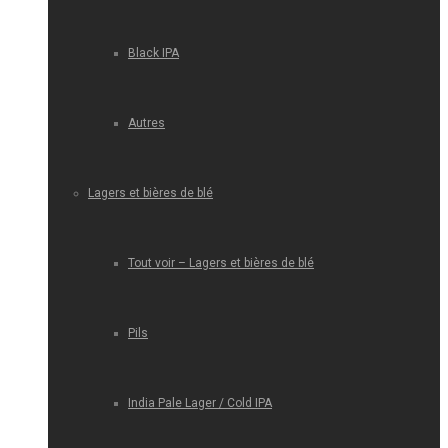
Black IPA
Autres
Lagers et bières de blé
Tout voir – Lagers et bières de blé
Pils
India Pale Lager / Cold IPA