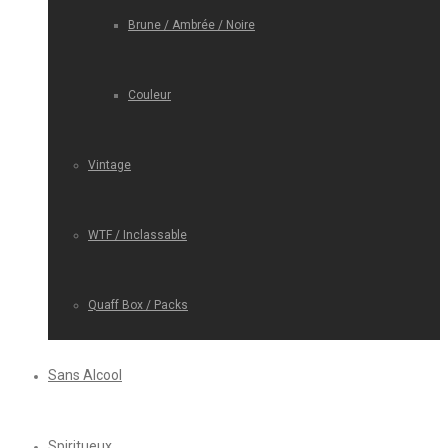
Brune / Ambrée / Noire
Couleur
Vintage
WTF / Inclassable
Quaff Box / Packs
Sans Alcool
Spiritueux