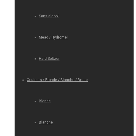
Sans alcool
Mead / Hydromel
Hard Seltzer
Couleurs / Blonde / Blanche / Brune
Blonde
Blanche