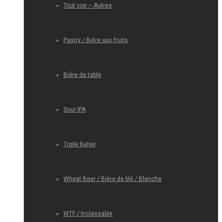
Tout voir – Autres
Pastry / Bière aux fruits
Bière de table
Sour IPA
Triple Belge
Wheat Beer / Bière de blé / Blanche
WTF / Inclassable