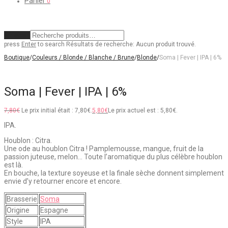
Panier
0
Effacer
press
Enter
to search
Résultats de recherche:
Aucun produit trouvé.
Boutique
/
Couleurs / Blonde / Blanche / Brune
/
Blonde
/
Soma | Fever | IPA | 6%
Soma | Fever | IPA | 6%
7,80
€
Le prix initial était : 7,80€.
5,80
€
Le prix actuel est : 5,80€.
IPA.
Houblon : Citra.
Une ode au houblon Citra ! Pamplemousse, mangue, fruit de la
passion juteuse, melon… Toute l’aromatique du plus célèbre houblon
est là.
En bouche, la texture soyeuse et la finale sèche donnent simplement
envie d’y retourner encore et encore.
Brasserie
Soma
Origine
Espagne
Style
IPA