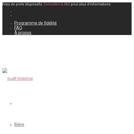
Frais de ports dégressifs.
Consultez la FAQ
pour plus d'informations.
Programme de fidélité
FAQ
À propos
Bière