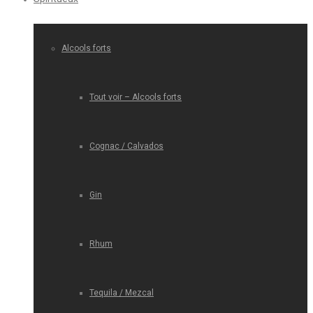
Alcools forts
Tout voir – Alcools forts
Cognac / Calvados
Gin
Rhum
Tequila / Mezcal