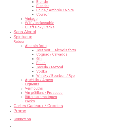
Blonde
Blanche
Brune / Ambrée / Noire
Couleur
Vintage
WTF / Inclassable
Quaff Box / Packs
Sans Alcool
Spiritueux
Retour
Alcools forts
Tout voir – Alcools forts
Cognac / Calvados
Gin
Rhum
Tequila / Mezcal
Vodka
Whisky / Bourbon / Rye
Apéritifs / Amers
Liqueurs
Vermouths
Vin pétillant / Prosecco
Bitters aromatiques
Packs
Cartes Cadeaux / Goodies
Promo
Connexion