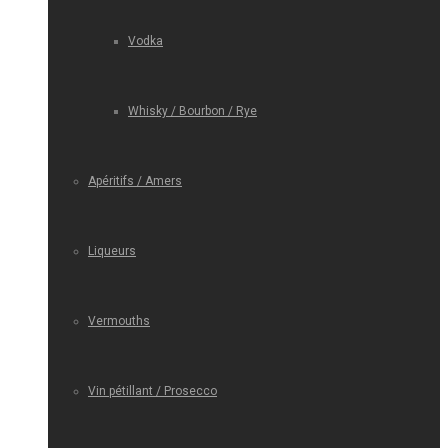
Vodka
Whisky / Bourbon / Rye
Apéritifs / Amers
Liqueurs
Vermouths
Vin pétillant / Prosecco