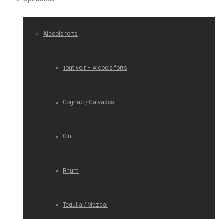
Alcools forts
Tout voir – Alcools forts
Cognac / Calvados
Gin
Rhum
Tequila / Mezcal