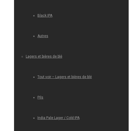
Black IPA
Autres
Lagers et bières de blé
Tout voir – Lagers et bières de blé
Pils
India Pale Lager / Cold IPA