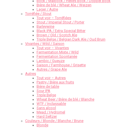
Bock / Maibock / Helles Bock / Doppel Bock
Bière de blé / Wheat Ale / Weizen
Lager / Autre
Torréfiée / Stout
Tout voir – Torréfiées
Stout / Imperial Stout / Porter
Barleywine
Black IPA / Extra Special Bitter
Brown / Old / Scotch Ale
Triple Belge / Belgian Dark Ale / Oud Bruin
Vivantes / Wild / Saison
Tout voir – Vivantes
Fermentation Mixte / Wild
Fermentation Spontanée
Lambic / Gueuze
Saison / Farmhouse / Grisette
Autres / Grape Ale
Autres
Tout voir – Autres
Pastry / Bière aux fruits
Bière de table
Sour IPA
Triple Belge
Wheat Beer / Bière de blé / Blanche
WTF / Inclassable
Sans alcool
Mead / Hydromel
Hard Seltzer
Couleurs / Blonde / Blanche / Brune
Blonde