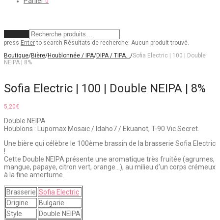
Panier
0
Effacer
press
Enter
to search
Résultats de recherche:
Aucun produit trouvé.
Boutique
/
Bière
/
Houblonnée / IPA
/
DIPA / TIPA…
/
Sofia Electric | 100 | Double
NEIPA | 8%
Sofia Electric | 100 | Double NEIPA | 8%
5,20
€
Double NEIPA
Houblons : Lupomax Mosaic / Idaho7 / Ekuanot, T-90 Vic Secret.
Une bière qui célèbre le 100ème brassin de la brasserie Sofia Electric
!
Cette Double NEIPA présente une aromatique très fruitée (agrumes,
mangue, papaye, citron vert, orange…), au milieu d’un corps crémeux
à la fine amertume.
Brasserie
Sofia Electric
Origine
Bulgarie
Style
Double NEIPA