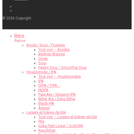
©
2026
Copyright
Bière
Retour
Acide / Sour / Fruitées
Tout voir – Acides
Berliner Weisse
Gose
Sour
Pastry Sour / Smoothie Sour
Houblonnée / IPA
Tout voir – Houblonnées
IPA
DIPA / TIPA…
NEIPA
Pale Ale / Session IPA
Bitter Ale / Extra Bitter
Black IPA
Autres
Lagers et bières de blé
Tout voir – Lagers et bières de blé
Pils
India Pale Lager / Cold IPA
Rauchbier