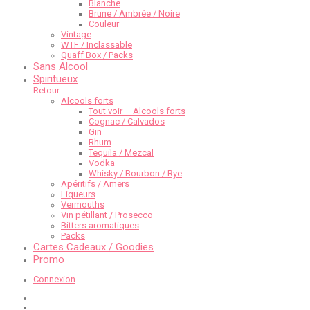
Blanche
Brune / Ambrée / Noire
Couleur
Vintage
WTF / Inclassable
Quaff Box / Packs
Sans Alcool
Spiritueux
Retour
Alcools forts
Tout voir – Alcools forts
Cognac / Calvados
Gin
Rhum
Tequila / Mezcal
Vodka
Whisky / Bourbon / Rye
Apéritifs / Amers
Liqueurs
Vermouths
Vin pétillant / Prosecco
Bitters aromatiques
Packs
Cartes Cadeaux / Goodies
Promo
Connexion