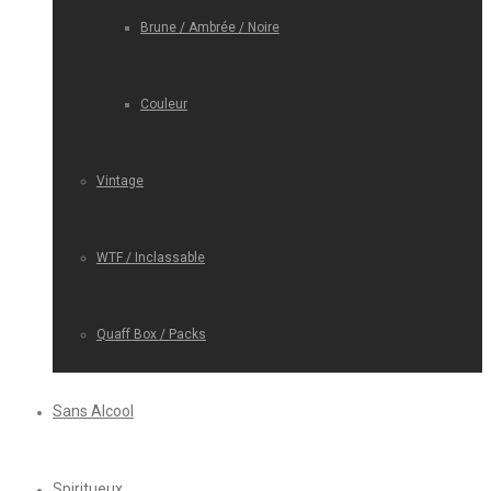
Brune / Ambrée / Noire
Couleur
Vintage
WTF / Inclassable
Quaff Box / Packs
Sans Alcool
Spiritueux