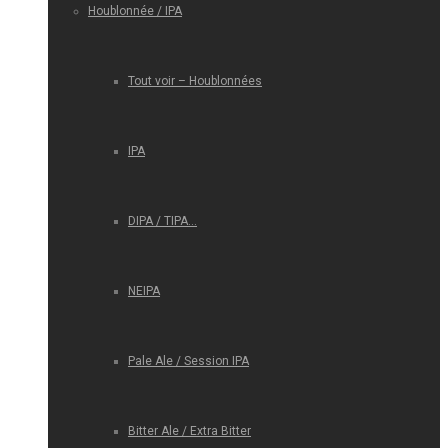
Houblonnée / IPA
Tout voir – Houblonnées
IPA
DIPA / TIPA…
NEIPA
Pale Ale / Session IPA
Bitter Ale / Extra Bitter