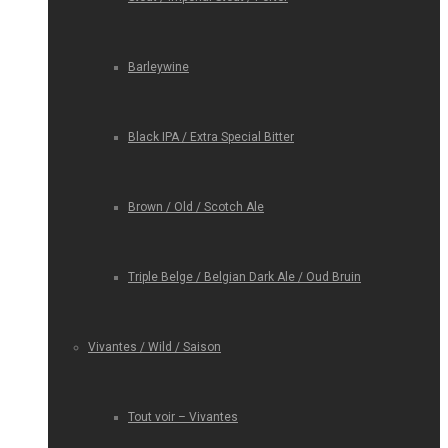
Barleywine
Black IPA / Extra Special Bitter
Brown / Old / Scotch Ale
Triple Belge / Belgian Dark Ale / Oud Bruin
Vivantes / Wild / Saison
Tout voir – Vivantes