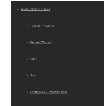
Acide / Sour / Fruitées
Tout voir – Acides
Berliner Weisse
Gose
Sour
Pastry Sour / Smoothie Sour