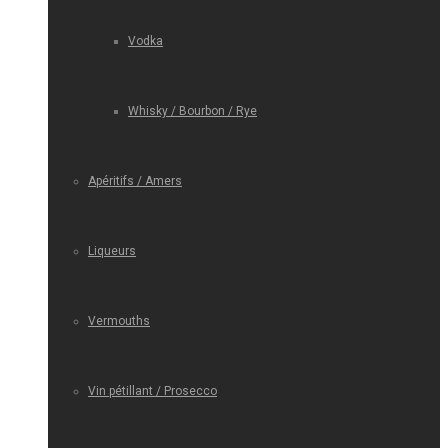
Vodka
Whisky / Bourbon / Rye
Apéritifs / Amers
Liqueurs
Vermouths
Vin pétillant / Prosecco