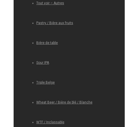
Tout voir – Autres
Pastry / Bière aux fruits
Bière de table
Sour IPA
Triple Belge
Wheat Beer / Bière de blé / Blanche
WTF / Inclassable