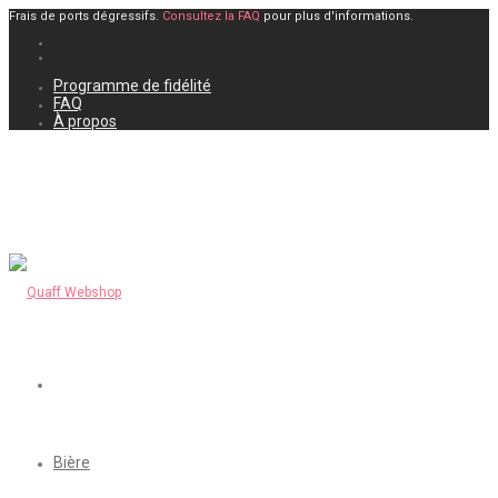
Frais de ports dégressifs.
Consultez la FAQ
pour plus d'informations.
Programme de fidélité
FAQ
À propos
Bière