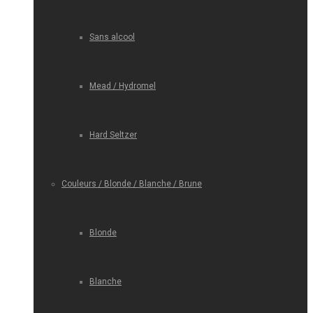
Sans alcool
Mead / Hydromel
Hard Seltzer
Couleurs / Blonde / Blanche / Brune
Blonde
Blanche