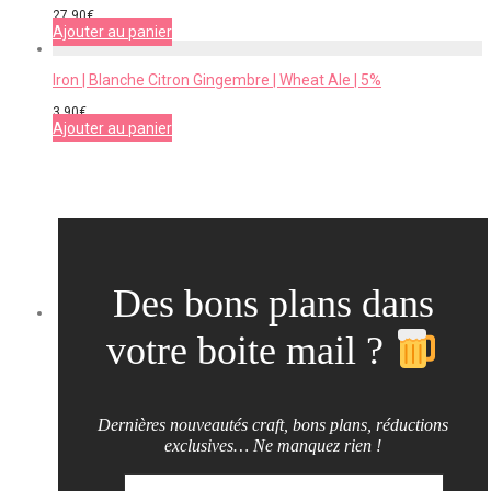
27,90
€
Ajouter au panier
Iron | Blanche Citron Gingembre | Wheat Ale | 5%
3,90
€
Ajouter au panier
Des bons plans dans
votre boite mail ?
Dernières nouveautés craft, bons plans, réductions
exclusives… Ne manquez rien !