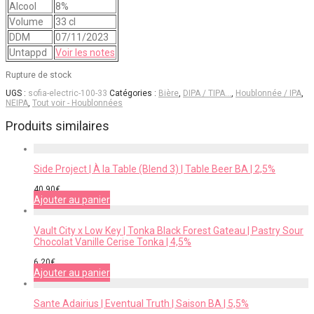
Alcool
8%
Volume
33 cl
DDM
07/11/2023
Untappd
Voir les notes
Rupture de stock
UGS :
sofia-electric-100-33
Catégories :
Bière
,
DIPA / TIPA…
,
Houblonnée / IPA
,
NEIPA
,
Tout voir - Houblonnées
Produits similaires
Side Project | À la Table (Blend 3) | Table Beer BA | 2,5%
40,90
€
Ajouter au panier
Vault City x Low Key | Tonka Black Forest Gateau | Pastry Sour
Chocolat Vanille Cerise Tonka | 4,5%
6,20
€
Ajouter au panier
Sante Adairius | Eventual Truth | Saison BA | 5,5%