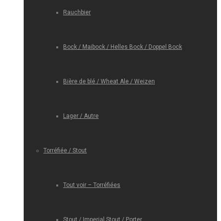
Rauchbier
Bock / Maibock / Helles Bock / Doppel Bock
Bière de blé / Wheat Ale / Weizen
Lager / Autre
Torréfiée / Stout
Tout voir – Torréfiées
Stout / Imperial Stout / Porter