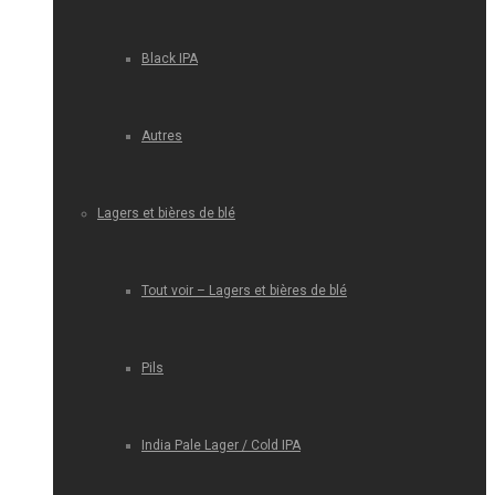
Black IPA
Autres
Lagers et bières de blé
Tout voir – Lagers et bières de blé
Pils
India Pale Lager / Cold IPA