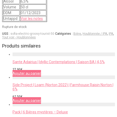
Alcool
6,5%
Volume
50 cl
DDM
01/12/2023
Untappd
Voir les notes
Rupture de stock
UGS :
sofia-electric-groovy-tourist-50
Catégories :
Bière
,
Houblonnée / IPA
,
IPA
,
Tout voir - Houblonnées
Produits similaires
Sante Adairius | Idyllic Contemplations | Saison BA | 4,5%
27,90
€
Ajouter au panier
Side Project | Loam (Norton 2022) | Farmhouse Raisin Norton |
6%
62,50
€
Ajouter au panier
Pack | 6 Bières mystères – Deluxe