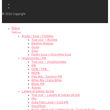
©
2026
Copyright
Bière
Retour
Acide / Sour / Fruitées
Tout voir – Acides
Berliner Weisse
Gose
Sour
Pastry Sour / Smoothie Sour
Houblonnée / IPA
Tout voir – Houblonnées
IPA
DIPA / TIPA…
NEIPA
Pale Ale / Session IPA
Bitter Ale / Extra Bitter
Black IPA
Autres
Lagers et bières de blé
Tout voir – Lagers et bières de blé
Pils
India Pale Lager / Cold IPA
Rauchbier
Bock / Maibock / Helles Bock / Doppel Bock