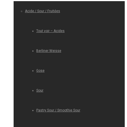
Acide / Sour / Fruitées
Tout voir – Acides
Berliner Weisse
Gose
Sour
Pastry Sour / Smoothie Sour