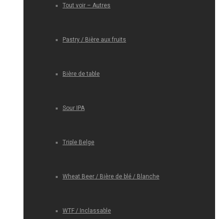
Tout voir – Autres
Pastry / Bière aux fruits
Bière de table
Sour IPA
Triple Belge
Wheat Beer / Bière de blé / Blanche
WTF / Inclassable