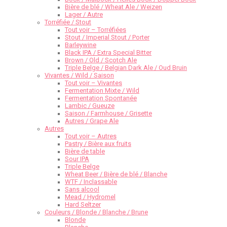
Bière de blé / Wheat Ale / Weizen
Lager / Autre
Torréfiée / Stout
Tout voir – Torréfiées
Stout / Imperial Stout / Porter
Barleywine
Black IPA / Extra Special Bitter
Brown / Old / Scotch Ale
Triple Belge / Belgian Dark Ale / Oud Bruin
Vivantes / Wild / Saison
Tout voir – Vivantes
Fermentation Mixte / Wild
Fermentation Spontanée
Lambic / Gueuze
Saison / Farmhouse / Grisette
Autres / Grape Ale
Autres
Tout voir – Autres
Pastry / Bière aux fruits
Bière de table
Sour IPA
Triple Belge
Wheat Beer / Bière de blé / Blanche
WTF / Inclassable
Sans alcool
Mead / Hydromel
Hard Seltzer
Couleurs / Blonde / Blanche / Brune
Blonde