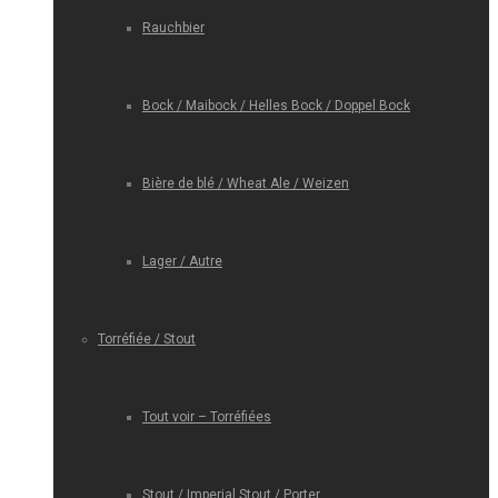
Rauchbier
Bock / Maibock / Helles Bock / Doppel Bock
Bière de blé / Wheat Ale / Weizen
Lager / Autre
Torréfiée / Stout
Tout voir – Torréfiées
Stout / Imperial Stout / Porter