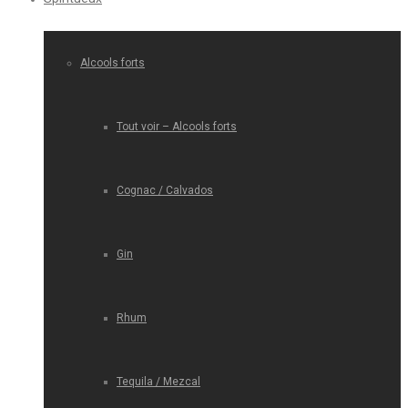
Alcools forts
Tout voir – Alcools forts
Cognac / Calvados
Gin
Rhum
Tequila / Mezcal