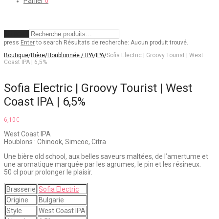
Panier
0
Effacer
press
Enter
to search
Résultats de recherche:
Aucun produit trouvé.
Boutique
/
Bière
/
Houblonnée / IPA
/
IPA
/
Sofia Electric | Groovy Tourist | West
Coast IPA | 6,5%
Sofia Electric | Groovy Tourist | West
Coast IPA | 6,5%
6,10
€
West Coast IPA
Houblons : Chinook, Simcoe, Citra
Une bière old school, aux belles saveurs maltées, de l’amertume et
une aromatique marquée par les agrumes, le pin et les résineux.
50 cl pour prolonger le plaisir.
Brasserie
Sofia Electric
Origine
Bulgarie
Style
West Coast IPA