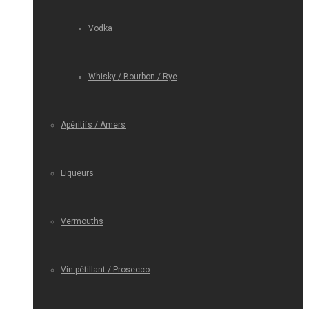
Vodka
Whisky / Bourbon / Rye
Apéritifs / Amers
Liqueurs
Vermouths
Vin pétillant / Prosecco