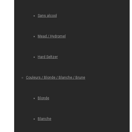
Sans alcool
Mead / Hydromel
Hard Seltzer
Couleurs / Blonde / Blanche / Brune
Blonde
Blanche