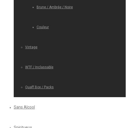
Brune / Ambrée / Noire
Couleur
Vintage
WTF / Inclassable
Quaff Box / Packs
Sans Alcool
Spiritueux