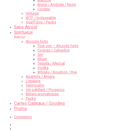
Blanche
Brune / Ambrée / Noire
Couleur
Vintage
WTF / Inclassable
Quaff Box / Packs
Sans Alcool
Spiritueux
Retour
Alcools forts
Tout voir – Alcools forts
Cognac / Calvados
Gin
Rhum
Tequila / Mezcal
Vodka
Whisky / Bourbon / Rye
Apéritifs / Amers
Liqueurs
Vermouths
Vin pétillant / Prosecco
Bitters aromatiques
Packs
Cartes Cadeaux / Goodies
Promo
Connexion