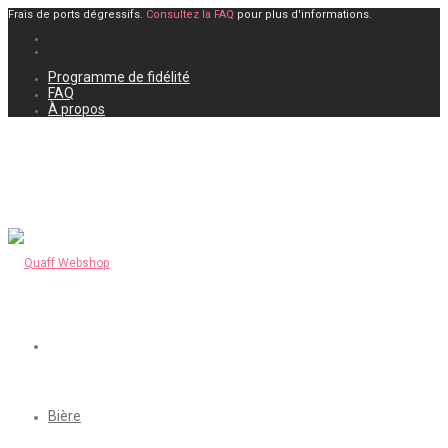
Frais de ports dégressifs.
Consultez la FAQ
pour plus d'informations.
Programme de fidélité
FAQ
À propos
Bière