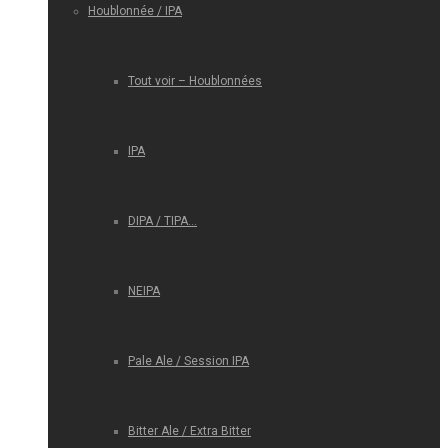
Houblonnée / IPA
Tout voir – Houblonnées
IPA
DIPA / TIPA…
NEIPA
Pale Ale / Session IPA
Bitter Ale / Extra Bitter