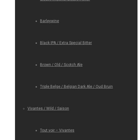
Barleywine
Black IPA / Extra Special Bitter
Brown / Old / Scotch Ale
Triple Belge / Belgian Dark Ale / Oud Bruin
Vivantes / Wild / Saison
Tout voir – Vivantes