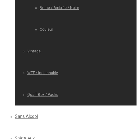
Brune / Ambrée / Noire
Couleur
Vintage
WTF / Inclassable
Quaff Box / Packs
Sans Alcool
Spiritueux