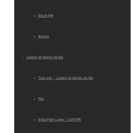
Black IPA
Autres
Lagers et bières de blé
Tout voir – Lagers et bières de blé
Pils
India Pale Lager / Cold IPA