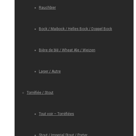
Rauchbier
Bock / Maibock / Helles Bock / Doppel Bock
Bière de blé / Wheat Ale / Weizen
Lager / Autre
Torréfiée / Stout
Tout voir – Torréfiées
Stout / Imperial Stout / Porter