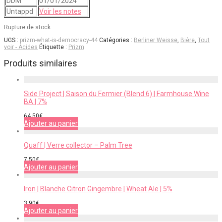
DDM
01/01/2024
Untappd
Voir les notes
Rupture de stock
UGS :
prizm-what-is-democracy-44
Catégories :
Berliner Weisse
,
Bière
,
Tout
voir - Acides
Étiquette :
Prizm
Produits similaires
Side Project | Saison du Fermier (Blend 6) | Farmhouse Wine
BA | 7%
64,50
€
Ajouter au panier
Quaff | Verre collector – Palm Tree
7,50
€
Ajouter au panier
Iron | Blanche Citron Gingembre | Wheat Ale | 5%
3,90
€
Ajouter au panier