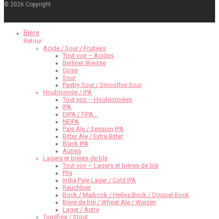
©
2026
Copyright
Bière
Retour
Acide / Sour / Fruitées
Tout voir – Acides
Berliner Weisse
Gose
Sour
Pastry Sour / Smoothie Sour
Houblonnée / IPA
Tout voir – Houblonnées
IPA
DIPA / TIPA…
NEIPA
Pale Ale / Session IPA
Bitter Ale / Extra Bitter
Black IPA
Autres
Lagers et bières de blé
Tout voir – Lagers et bières de blé
Pils
India Pale Lager / Cold IPA
Rauchbier
Bock / Maibock / Helles Bock / Doppel Bock
Bière de blé / Wheat Ale / Weizen
Lager / Autre
Torréfiée / Stout