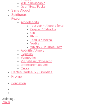
WTF / Inclassable
Quaff Box / Packs
Sans Alcool
Spiritueux
Retour
Alcools forts
Tout voir – Alcools forts
Cognac / Calvados
Gin
Rhum
Tequila / Mezcal
Vodka
Whisky / Bourbon / Rye
Apéritifs / Amers
Liqueurs
Vermouths
Vin pétillant / Prosecco
Bitters aromatiques
Packs
Cartes Cadeaux / Goodies
Promo
Connexion
Updating
…
Panier