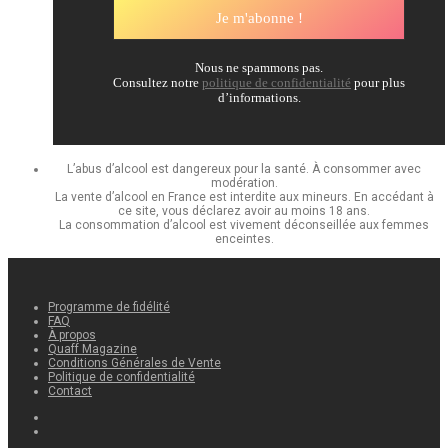
Nous ne spammons pas.
Consultez notre
politique de confidentialité
pour plus
d’informations.
L’abus d’alcool est dangereux pour la santé. À consommer avec
modération.
La vente d’alcool en France est interdite aux mineurs. En accédant à
ce site, vous déclarez avoir au moins 18 ans.
La consommation d’alcool est vivement déconseillée aux femmes
enceintes.
Programme de fidélité
FAQ
À propos
Quaff Magazine
Conditions Générales de Vente
Politique de confidentialité
Contact