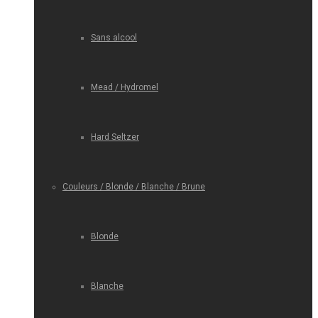
Sans alcool
Mead / Hydromel
Hard Seltzer
Couleurs / Blonde / Blanche / Brune
Blonde
Blanche