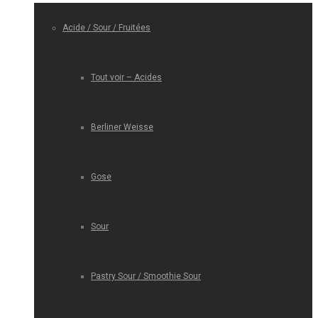
Acide / Sour / Fruitées
Tout voir – Acides
Berliner Weisse
Gose
Sour
Pastry Sour / Smoothie Sour