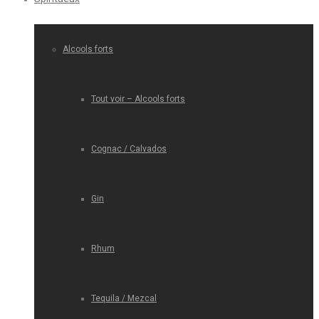
Alcools forts
Tout voir – Alcools forts
Cognac / Calvados
Gin
Rhum
Tequila / Mezcal