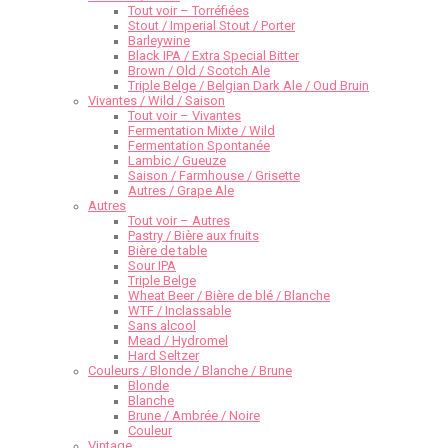
Tout voir – Torréfiées
Stout / Imperial Stout / Porter
Barleywine
Black IPA / Extra Special Bitter
Brown / Old / Scotch Ale
Triple Belge / Belgian Dark Ale / Oud Bruin
Vivantes / Wild / Saison
Tout voir – Vivantes
Fermentation Mixte / Wild
Fermentation Spontanée
Lambic / Gueuze
Saison / Farmhouse / Grisette
Autres / Grape Ale
Autres
Tout voir – Autres
Pastry / Bière aux fruits
Bière de table
Sour IPA
Triple Belge
Wheat Beer / Bière de blé / Blanche
WTF / Inclassable
Sans alcool
Mead / Hydromel
Hard Seltzer
Couleurs / Blonde / Blanche / Brune
Blonde
Blanche
Brune / Ambrée / Noire
Couleur
Vintage