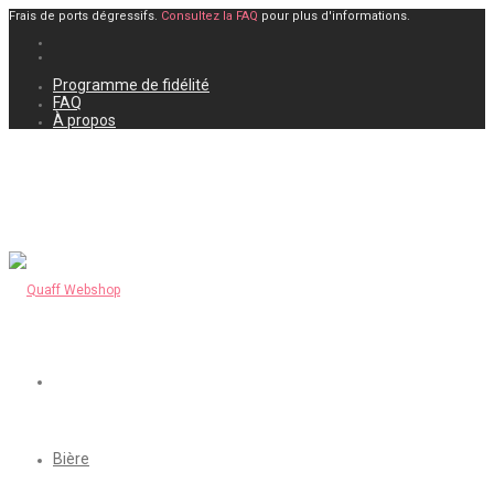
Frais de ports dégressifs.
Consultez la FAQ
pour plus d'informations.
Programme de fidélité
FAQ
À propos
Bière