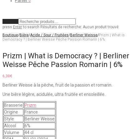
Panier
0
Effacer
press
Enter
to search
Résultats de recherche:
Aucun produit trouvé.
Boutique
/
Bière
/
Acide / Sour / Fruitées
/
Berliner Weisse
/
Prizm | What is
Democracy ? | Berliner Weisse Pêche Passion Romarin | 6%
Prizm | What is Democracy ? | Berliner
Weisse Pêche Passion Romarin | 6%
6,30
€
Berliner Weisse à la pêche, fruit de la passion et romarin.
Une bière légère, acidulée, ultra fruitée et ensoleillée.
Brasserie
Prizm
Origine
France
Style
Berliner Weisse
Alcool
6%
Volume
44 cl