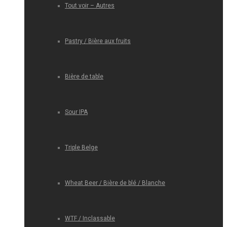
Tout voir – Autres
Pastry / Bière aux fruits
Bière de table
Sour IPA
Triple Belge
Wheat Beer / Bière de blé / Blanche
WTF / Inclassable