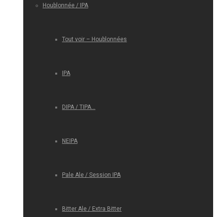
Houblonnée / IPA
Tout voir – Houblonnées
IPA
DIPA / TIPA…
NEIPA
Pale Ale / Session IPA
Bitter Ale / Extra Bitter