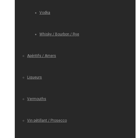
Vodka
Whisky / Bourbon / Rye
Apéritifs / Amers
Liqueurs
Vermouths
Vin pétillant / Prosecco