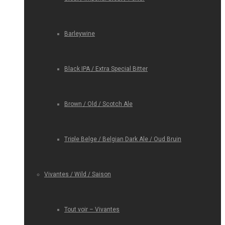
Barleywine
Black IPA / Extra Special Bitter
Brown / Old / Scotch Ale
Triple Belge / Belgian Dark Ale / Oud Bruin
Vivantes / Wild / Saison
Tout voir – Vivantes