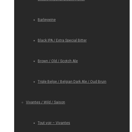
Barleywine
Black IPA / Extra Special Bitter
Brown / Old / Scotch Ale
Triple Belge / Belgian Dark Ale / Oud Bruin
Vivantes / Wild / Saison
Tout voir – Vivantes