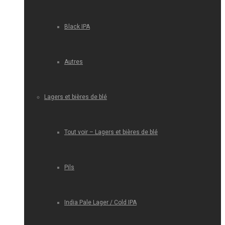
Black IPA
Autres
Lagers et bières de blé
Tout voir – Lagers et bières de blé
Pils
India Pale Lager / Cold IPA