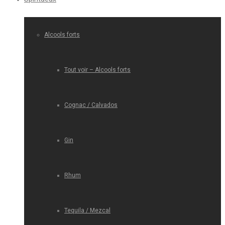
Alcools forts
Tout voir – Alcools forts
Cognac / Calvados
Gin
Rhum
Tequila / Mezcal