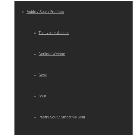
Acide / Sour / Fruitées
Tout voir – Acides
Berliner Weisse
Gose
Sour
Pastry Sour / Smoothie Sour