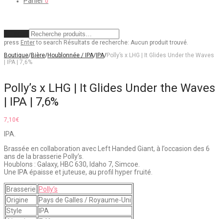
Panier
0
Effacer
press
Enter
to search
Résultats de recherche:
Aucun produit trouvé.
Boutique
/
Bière
/
Houblonnée / IPA
/
IPA
/
Polly’s x LHG | It Glides Under the Waves
| IPA | 7,6%
Polly’s x LHG | It Glides Under the Waves
| IPA | 7,6%
7,10
€
IPA.
Brassée en collaboration avec Left Handed Giant, à l’occasion des 6
ans de la brasserie Polly’s.
Houblons : Galaxy, HBC 630, Idaho 7, Simcoe.
Une IPA épaisse et juteuse, au profil hyper fruité.
Brasserie
Polly’s
Origine
Pays de Galles / Royaume-Uni
Style
IPA