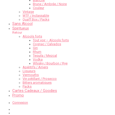
Blanche
Brune / Ambrée / Noire
Couleur
Vintage
WTF / Inclassable
Quaff Box / Packs
Sans Alcool
Spiritueux
Retour
Alcools forts
Tout voir – Alcools forts
Cognac / Calvados
Gin
Rhum
Tequila / Mezcal
Vodka
Whisky / Bourbon / Rye
Apéritifs / Amers
Liqueurs
Vermouths
Vin pétillant / Prosecco
Bitters aromatiques
Packs
Cartes Cadeaux / Goodies
Promo
Connexion