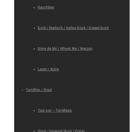
Rauchbier
Bock / Maibock / Helles Bock / Doppel Bock
Bière de blé / Wheat Ale / Weizen
Lager / Autre
Torréfiée / Stout
Tout voir – Torréfiées
Stout / Imperial Stout / Porter