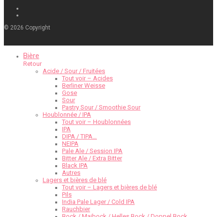
©
2026
Copyright
Bière
Retour
Acide / Sour / Fruitées
Tout voir – Acides
Berliner Weisse
Gose
Sour
Pastry Sour / Smoothie Sour
Houblonnée / IPA
Tout voir – Houblonnées
IPA
DIPA / TIPA…
NEIPA
Pale Ale / Session IPA
Bitter Ale / Extra Bitter
Black IPA
Autres
Lagers et bières de blé
Tout voir – Lagers et bières de blé
Pils
India Pale Lager / Cold IPA
Rauchbier
Bock / Maibock / Helles Bock / Doppel Bock