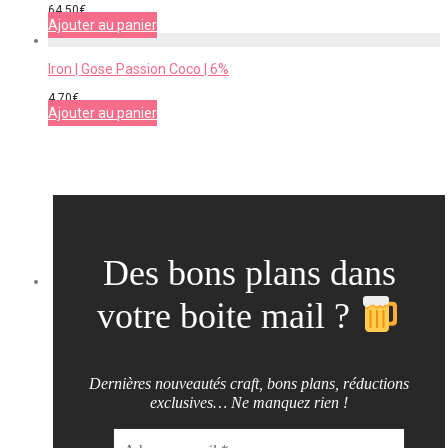
64,50
€
Ajouter au panier
Iron | Gose Passion Coco | 6%
4,70
€
Ajouter au panier
Des bons plans dans
votre boite mail ?
Dernières nouveautés craft, bons plans, réductions
exclusives… Ne manquez rien !