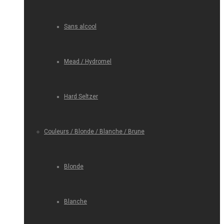
Sans alcool
Mead / Hydromel
Hard Seltzer
Couleurs / Blonde / Blanche / Brune
Blonde
Blanche