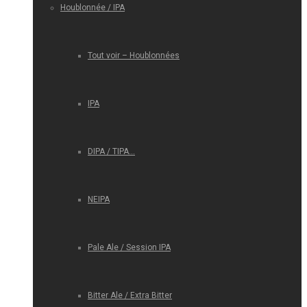
Houblonnée / IPA
Tout voir – Houblonnées
IPA
DIPA / TIPA…
NEIPA
Pale Ale / Session IPA
Bitter Ale / Extra Bitter