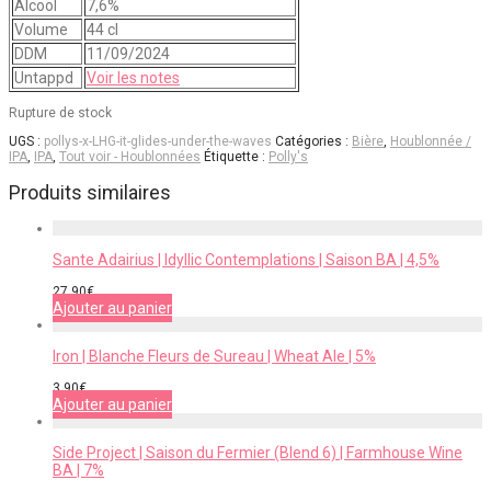
Alcool
7,6%
Volume
44 cl
DDM
11/09/2024
Untappd
Voir les notes
Rupture de stock
UGS :
pollys-x-LHG-it-glides-under-the-waves
Catégories :
Bière
,
Houblonnée /
IPA
,
IPA
,
Tout voir - Houblonnées
Étiquette :
Polly's
Produits similaires
Sante Adairius | Idyllic Contemplations | Saison BA | 4,5%
27,90
€
Ajouter au panier
Iron | Blanche Fleurs de Sureau | Wheat Ale | 5%
3,90
€
Ajouter au panier
Side Project | Saison du Fermier (Blend 6) | Farmhouse Wine
BA | 7%