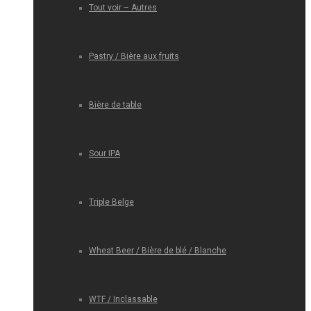
Tout voir – Autres
Pastry / Bière aux fruits
Bière de table
Sour IPA
Triple Belge
Wheat Beer / Bière de blé / Blanche
WTF / Inclassable