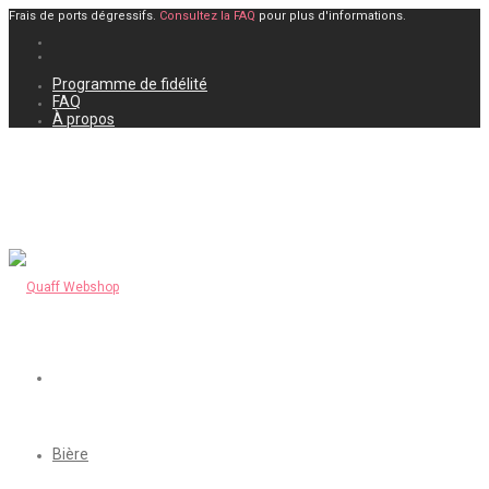
Frais de ports dégressifs.
Consultez la FAQ
pour plus d'informations.
Programme de fidélité
FAQ
À propos
Bière