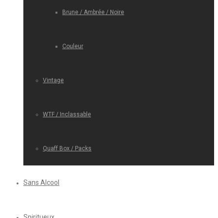
Brune / Ambrée / Noire
Couleur
Vintage
WTF / Inclassable
Quaff Box / Packs
Sans Alcool
Spiritueux