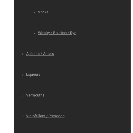
Vodka
Whisky / Bourbon / Rye
Apéritifs / Amers
Liqueurs
Vermouths
Vin pétillant / Prosecco