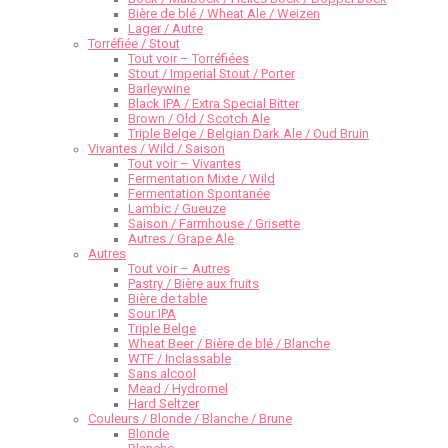
Bière de blé / Wheat Ale / Weizen
Lager / Autre
Torréfiée / Stout
Tout voir – Torréfiées
Stout / Imperial Stout / Porter
Barleywine
Black IPA / Extra Special Bitter
Brown / Old / Scotch Ale
Triple Belge / Belgian Dark Ale / Oud Bruin
Vivantes / Wild / Saison
Tout voir – Vivantes
Fermentation Mixte / Wild
Fermentation Spontanée
Lambic / Gueuze
Saison / Farmhouse / Grisette
Autres / Grape Ale
Autres
Tout voir – Autres
Pastry / Bière aux fruits
Bière de table
Sour IPA
Triple Belge
Wheat Beer / Bière de blé / Blanche
WTF / Inclassable
Sans alcool
Mead / Hydromel
Hard Seltzer
Couleurs / Blonde / Blanche / Brune
Blonde