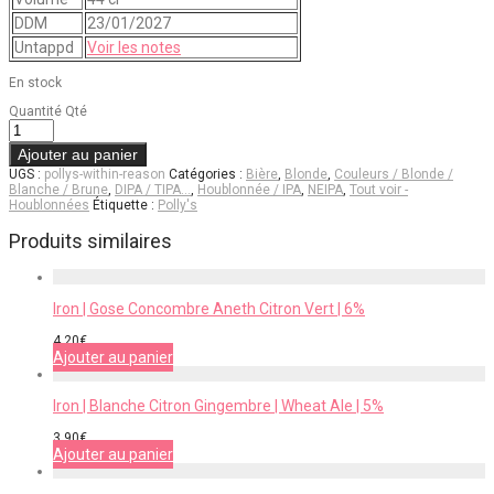
DDM
23/01/2027
Untappd
Voir les notes
En stock
Quantité
Qté
Ajouter au panier
UGS :
pollys-within-reason
Catégories :
Bière
,
Blonde
,
Couleurs / Blonde /
Blanche / Brune
,
DIPA / TIPA…
,
Houblonnée / IPA
,
NEIPA
,
Tout voir -
Houblonnées
Étiquette :
Polly's
Produits similaires
Iron | Gose Concombre Aneth Citron Vert | 6%
4,20
€
Ajouter au panier
Iron | Blanche Citron Gingembre | Wheat Ale | 5%
3,90
€
Ajouter au panier