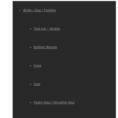
Acide / Sour / Fruitées
Tout voir – Acides
Berliner Weisse
Gose
Sour
Pastry Sour / Smoothie Sour