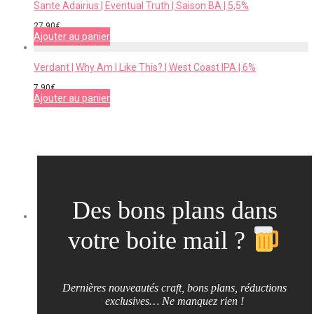
Sante Adairius | Eventual Truth | Saison BA | 5,5%
27,90
€
Ajouter au panier
Verdant | Why Am I Like This? | West Coast IPA | 6%
7,90
€
Ajouter au panier
Des bons plans dans
votre boite mail ?
Dernières nouveautés craft, bons plans, réductions
exclusives… Ne manquez rien !