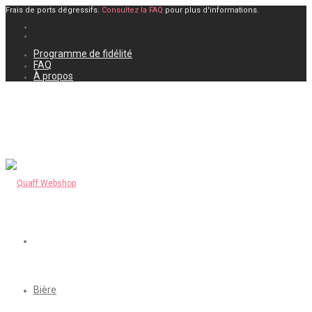
Frais de ports dégressifs.
Consultez la FAQ
pour plus d'informations.
Programme de fidélité
FAQ
À propos
Bière