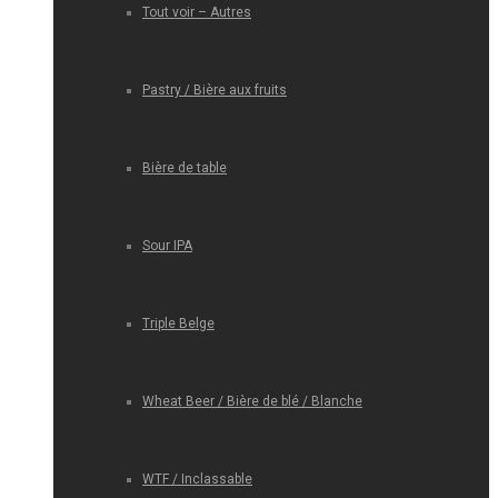
Tout voir – Autres
Pastry / Bière aux fruits
Bière de table
Sour IPA
Triple Belge
Wheat Beer / Bière de blé / Blanche
WTF / Inclassable