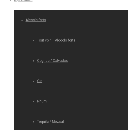
Alcools forts
Tout voir – Alcools forts
Cognac / Calvados
Gin
Rhum
Tequila / Mezcal