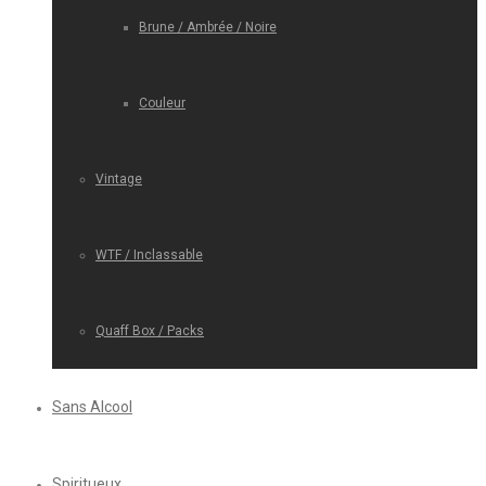
Brune / Ambrée / Noire
Couleur
Vintage
WTF / Inclassable
Quaff Box / Packs
Sans Alcool
Spiritueux