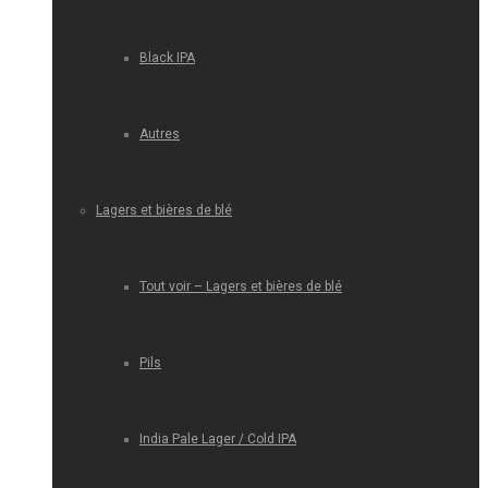
Black IPA
Autres
Lagers et bières de blé
Tout voir – Lagers et bières de blé
Pils
India Pale Lager / Cold IPA