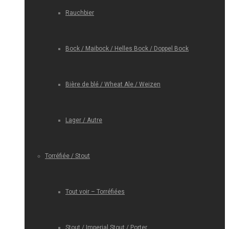
Rauchbier
Bock / Maibock / Helles Bock / Doppel Bock
Bière de blé / Wheat Ale / Weizen
Lager / Autre
Torréfiée / Stout
Tout voir – Torréfiées
Stout / Imperial Stout / Porter