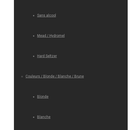
Sans alcool
Mead / Hydromel
Hard Seltzer
Couleurs / Blonde / Blanche / Brune
Blonde
Blanche