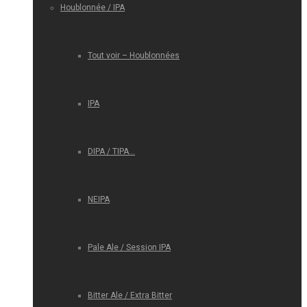
Houblonnée / IPA
Tout voir – Houblonnées
IPA
DIPA / TIPA…
NEIPA
Pale Ale / Session IPA
Bitter Ale / Extra Bitter