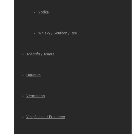
Vodka
Whisky / Bourbon / Rye
Apéritifs / Amers
Liqueurs
Vermouths
Vin pétillant / Prosecco