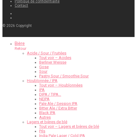
Politique de confidentialité
Contact
©
2026
Copyright
Bière
Retour
Acide / Sour / Fruitées
Tout voir – Acides
Berliner Weisse
Gose
Sour
Pastry Sour / Smoothie Sour
Houblonnée / IPA
Tout voir – Houblonnées
IPA
DIPA / TIPA…
NEIPA
Pale Ale / Session IPA
Bitter Ale / Extra Bitter
Black IPA
Autres
Lagers et bières de blé
Tout voir – Lagers et bières de blé
Pils
India Pale Lager / Cold IPA