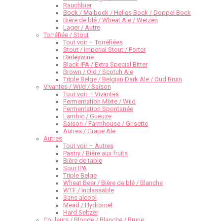
Rauchbier
Bock / Maibock / Helles Bock / Doppel Bock
Bière de blé / Wheat Ale / Weizen
Lager / Autre
Torréfiée / Stout
Tout voir – Torréfiées
Stout / Imperial Stout / Porter
Barleywine
Black IPA / Extra Special Bitter
Brown / Old / Scotch Ale
Triple Belge / Belgian Dark Ale / Oud Bruin
Vivantes / Wild / Saison
Tout voir – Vivantes
Fermentation Mixte / Wild
Fermentation Spontanée
Lambic / Gueuze
Saison / Farmhouse / Grisette
Autres / Grape Ale
Autres
Tout voir – Autres
Pastry / Bière aux fruits
Bière de table
Sour IPA
Triple Belge
Wheat Beer / Bière de blé / Blanche
WTF / Inclassable
Sans alcool
Mead / Hydromel
Hard Seltzer
Couleurs / Blonde / Blanche / Brune