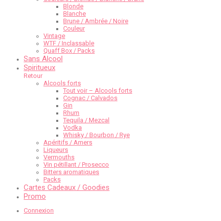
Blonde
Blanche
Brune / Ambrée / Noire
Couleur
Vintage
WTF / Inclassable
Quaff Box / Packs
Sans Alcool
Spiritueux
Retour
Alcools forts
Tout voir – Alcools forts
Cognac / Calvados
Gin
Rhum
Tequila / Mezcal
Vodka
Whisky / Bourbon / Rye
Apéritifs / Amers
Liqueurs
Vermouths
Vin pétillant / Prosecco
Bitters aromatiques
Packs
Cartes Cadeaux / Goodies
Promo
Connexion