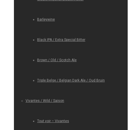
Barleywine
Black IPA / Extra Special Bitter
Brown / Old / Scotch Ale
Triple Belge / Belgian Dark Ale / Oud Bruin
Vivantes / Wild / Saison
Tout voir – Vivantes