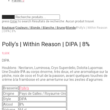
Panier
0
Effacer
press
Enter
to search
Résultats de recherche:
Aucun produit trouvé.
Boutique
/
Couleurs / Blonde / Blanche / Brune
/
Blonde
/
Polly’s | Within Reason
| DIPA | 8%
Polly’s | Within Reason | DIPA | 8%
9,60
€
DIPA.
Houblons : Nectaron, Luminosa, Cryo Superdelic, Dolcita Lupomax.
Une Double IPA au corps énorme, très doux, et une aromatique sur la
pêche, noix de coco et fruit de la passion, avant quelques touches de
crème à la framboise et une amertume sur les zestes d’agrumes.
Brasserie
Polly’s
Origine
Pays de Galles / Royaume-Uni
Style
DIPA
Alcool
8%
Volume
44 cl