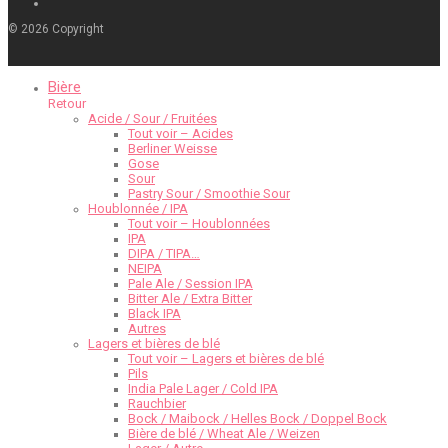
©
2026
Copyright
Bière
Retour
Acide / Sour / Fruitées
Tout voir – Acides
Berliner Weisse
Gose
Sour
Pastry Sour / Smoothie Sour
Houblonnée / IPA
Tout voir – Houblonnées
IPA
DIPA / TIPA…
NEIPA
Pale Ale / Session IPA
Bitter Ale / Extra Bitter
Black IPA
Autres
Lagers et bières de blé
Tout voir – Lagers et bières de blé
Pils
India Pale Lager / Cold IPA
Rauchbier
Bock / Maibock / Helles Bock / Doppel Bock
Bière de blé / Wheat Ale / Weizen