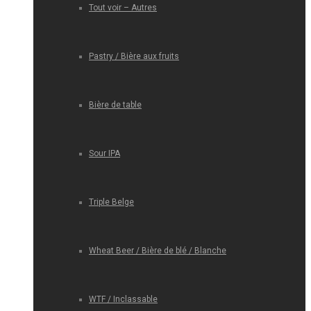
Tout voir – Autres
Pastry / Bière aux fruits
Bière de table
Sour IPA
Triple Belge
Wheat Beer / Bière de blé / Blanche
WTF / Inclassable