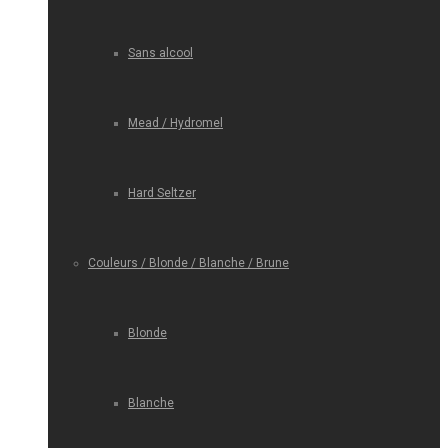
Sans alcool
Mead / Hydromel
Hard Seltzer
Couleurs / Blonde / Blanche / Brune
Blonde
Blanche