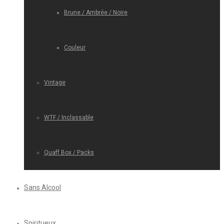
Brune / Ambrée / Noire
Couleur
Vintage
WTF / Inclassable
Quaff Box / Packs
Sans Alcool
Spiritueux