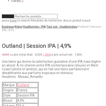
Panier
0
Effacer
press
Enter
to search
Résultats de recherche:
Aucun produit trouvé.
Boutique
/
Bière
/
Houblonnée / IPA
/
Tout voir - Houblonnées
/
Outland | Session
IPA | 4,9%
Outland | Session IPA | 4,9%
4,50
€
Le prix initial était : 4,50€.
1,80
€
Le prix actuel est : 1,80€.
Une bière qui donne la satisfaction gustative d’une IPA mais légère
en alcool. À mi-chemin entre IPA contemporaine (douce) et West
Coast (sèche et amère), qui en fait une bière parfaitement
désaltérante aux parfums tropicaux et résineux.
Houblons : Mosaic, Amarillo.
Marque
Outland
Origine
France
Style
Session IPA
Alcool
4,9%
Volume
33 cl