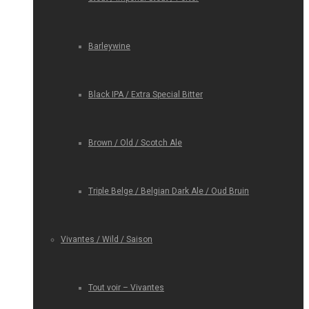
Barleywine
Black IPA / Extra Special Bitter
Brown / Old / Scotch Ale
Triple Belge / Belgian Dark Ale / Oud Bruin
Vivantes / Wild / Saison
Tout voir – Vivantes