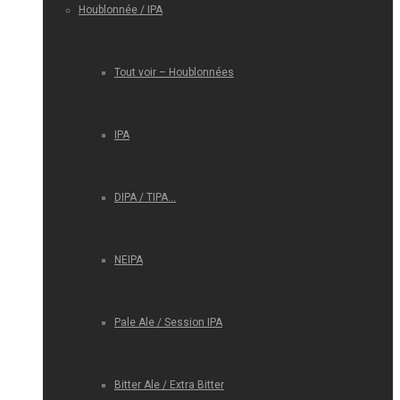
Houblonnée / IPA
Tout voir – Houblonnées
IPA
DIPA / TIPA…
NEIPA
Pale Ale / Session IPA
Bitter Ale / Extra Bitter