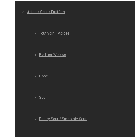
Acide / Sour / Fruitées
Tout voir – Acides
Berliner Weisse
Gose
Sour
Pastry Sour / Smoothie Sour