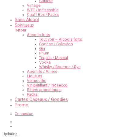
Couleur
Vintage
WTF / Inclassable
Quaff Box / Packs
Sans Alcool
Spiritueux
Retour
Alcools forts
Tout voir – Alcools forts
Cognac / Calvados
Gin
Rhum
Tequila / Mezcal
Vodka
Whisky / Bourbon / Rye
Apéritifs / Amers
Liqueurs
Vermouths
Vin pétillant / Prosecco
Bitters aromatiques
Packs
Cartes Cadeaux / Goodies
Promo
Connexion
Updating
…