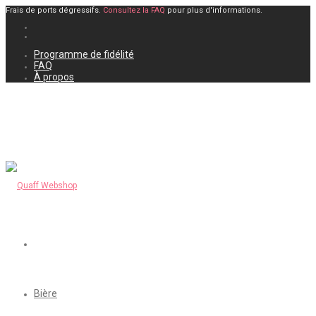
Frais de ports dégressifs.
Consultez la FAQ
pour plus d'informations.
Programme de fidélité
FAQ
À propos
Bière