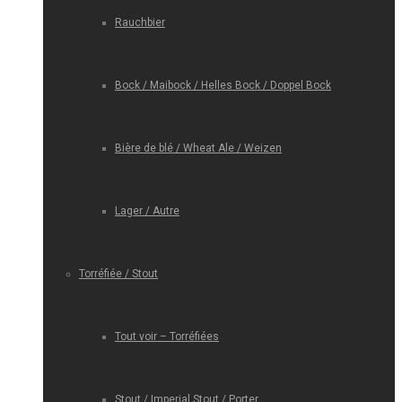
Rauchbier
Bock / Maibock / Helles Bock / Doppel Bock
Bière de blé / Wheat Ale / Weizen
Lager / Autre
Torréfiée / Stout
Tout voir – Torréfiées
Stout / Imperial Stout / Porter