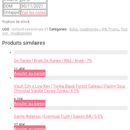
DDM
30/11/2021
Untappd
Voir les notes
Rupture de stock
UGS :
outland-session-ipa-33
Catégories :
Bière
,
Houblonnée / IPA
,
Promo
,
Tout
voir - Houblonnées
Produits similaires
De Ranke | Kriek De Ranke | Wild / Kriek | 7%
11,40
€
Ajouter au panier
Vault City x Low Key | Tonka Black Forest Gateau | Pastry Sour
Chocolat Vanille Cerise Tonka | 4,5%
6,20
€
Ajouter au panier
Sante Adairius | Eventual Truth | Saison BA | 5,5%
27,90
€
Ajouter au panier