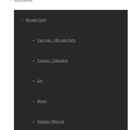
Alcools forts
Tout voir – Alcools forts
Cognac / Calvados
Gin
Rhum
Tequila / Mezcal