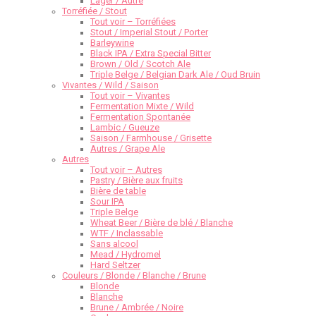
Lager / Autre
Torréfiée / Stout
Tout voir – Torréfiées
Stout / Imperial Stout / Porter
Barleywine
Black IPA / Extra Special Bitter
Brown / Old / Scotch Ale
Triple Belge / Belgian Dark Ale / Oud Bruin
Vivantes / Wild / Saison
Tout voir – Vivantes
Fermentation Mixte / Wild
Fermentation Spontanée
Lambic / Gueuze
Saison / Farmhouse / Grisette
Autres / Grape Ale
Autres
Tout voir – Autres
Pastry / Bière aux fruits
Bière de table
Sour IPA
Triple Belge
Wheat Beer / Bière de blé / Blanche
WTF / Inclassable
Sans alcool
Mead / Hydromel
Hard Seltzer
Couleurs / Blonde / Blanche / Brune
Blonde
Blanche
Brune / Ambrée / Noire