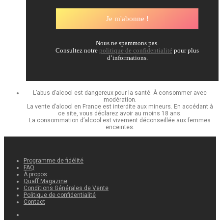
Nous ne spammons pas.
Consultez notre
politique de confidentialité
pour plus
d’informations.
L’abus d’alcool est dangereux pour la santé. À consommer avec
modération.
La vente d’alcool en France est interdite aux mineurs. En accédant à
ce site, vous déclarez avoir au moins 18 ans.
La consommation d’alcool est vivement déconseillée aux femmes
enceintes.
Programme de fidélité
FAQ
À propos
Quaff Magazine
Conditions Générales de Vente
Politique de confidentialité
Contact