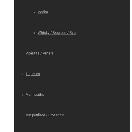
Vodka
Whisky / Bourbon / Rye
Apéritifs / Amers
Liqueurs
Vermouths
Vin pétillant / Prosecco