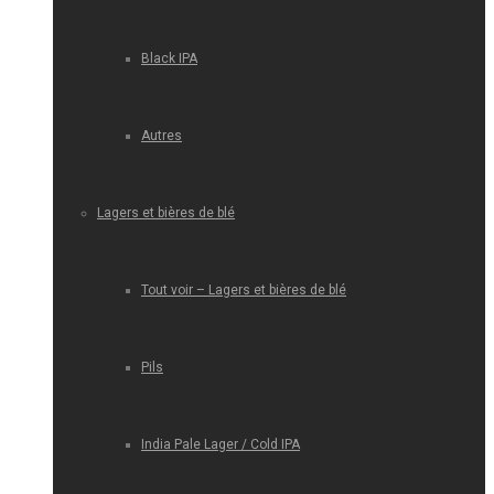
Black IPA
Autres
Lagers et bières de blé
Tout voir – Lagers et bières de blé
Pils
India Pale Lager / Cold IPA