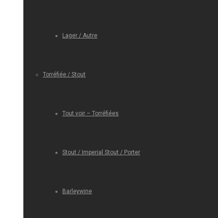
Lager / Autre
Torréfiée / Stout
Tout voir – Torréfiées
Stout / Imperial Stout / Porter
Barleywine