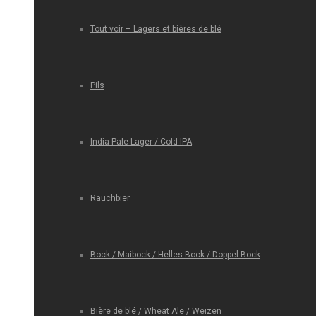
Tout voir – Lagers et bières de blé
Pils
India Pale Lager / Cold IPA
Rauchbier
Bock / Maibock / Helles Bock / Doppel Bock
Bière de blé / Wheat Ale / Weizen