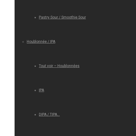
Pastry Sour / Smoothie Sour
Houblonnée / IPA
Tout voir – Houblonnées
IPA
DIPA / TIPA…