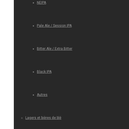
NEIPA
Pale Ale / Session IPA
Bitter Ale / Extra Bitter
Black IPA
Autres
Lagers et bières de blé