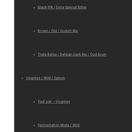
Black IPA / Extra Special Bitter
Brown / Old / Scotch Ale
Triple Belge / Belgian Dark Ale / Oud Bruin
Vivantes / Wild / Saison
Tout voir – Vivantes
Fermentation Mixte / Wild