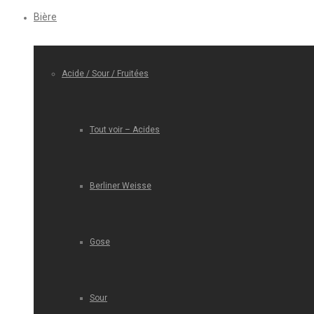
Bière
Acide / Sour / Fruitées
Tout voir – Acides
Berliner Weisse
Gose
Sour