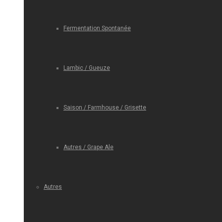
Fermentation Spontanée
Lambic / Gueuze
Saison / Farmhouse / Grisette
Autres / Grape Ale
Autres