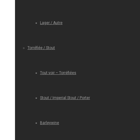
Lager / Autre
Torréfiée / Stout
Tout voir – Torréfiées
Stout / Imperial Stout / Porter
Barleywine