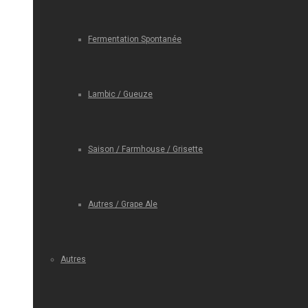
Fermentation Spontanée
Lambic / Gueuze
Saison / Farmhouse / Grisette
Autres / Grape Ale
Autres