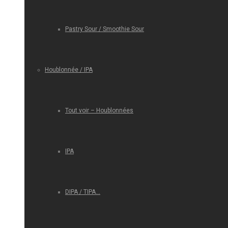
Pastry Sour / Smoothie Sour
Houblonnée / IPA
Tout voir – Houblonnées
IPA
DIPA / TIPA…