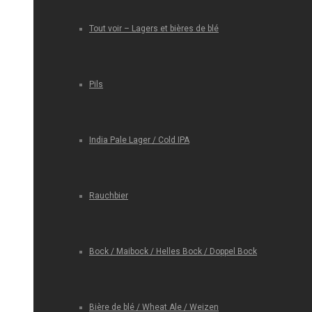
Tout voir – Lagers et bières de blé
Pils
India Pale Lager / Cold IPA
Rauchbier
Bock / Maibock / Helles Bock / Doppel Bock
Bière de blé / Wheat Ale / Weizen