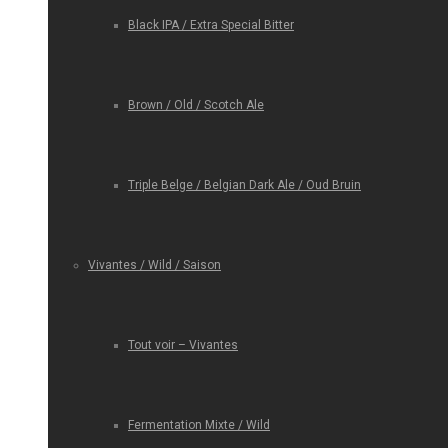
Black IPA / Extra Special Bitter
Brown / Old / Scotch Ale
Triple Belge / Belgian Dark Ale / Oud Bruin
Vivantes / Wild / Saison
Tout voir – Vivantes
Fermentation Mixte / Wild