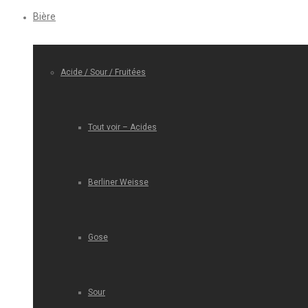
Bière
Acide / Sour / Fruitées
Tout voir – Acides
Berliner Weisse
Gose
Sour