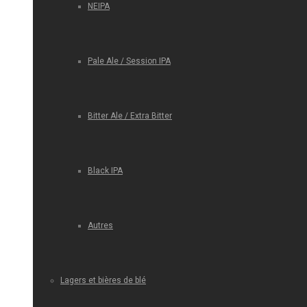
NEIPA
Pale Ale / Session IPA
Bitter Ale / Extra Bitter
Black IPA
Autres
Lagers et bières de blé