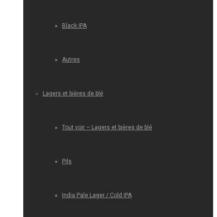
Black IPA
Autres
Lagers et bières de blé
Tout voir – Lagers et bières de blé
Pils
India Pale Lager / Cold IPA