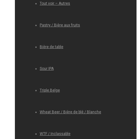
Tout voir – Autres
Pastry / Bière aux fruits
Bière de table
Sour IPA
Triple Belge
Wheat Beer / Bière de blé / Blanche
WTF / Inclassable