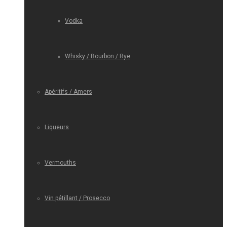
Vodka
Whisky / Bourbon / Rye
Apéritifs / Amers
Liqueurs
Vermouths
Vin pétillant / Prosecco