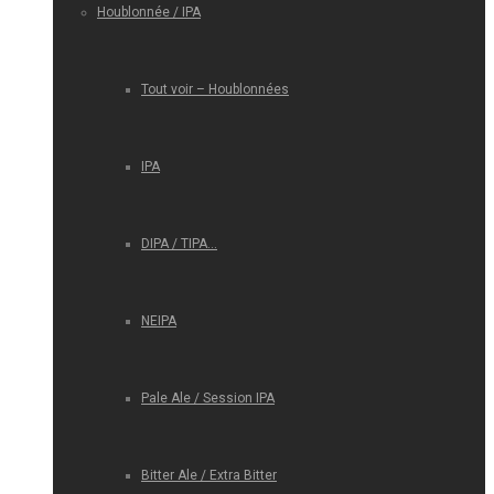
Houblonnée / IPA
Tout voir – Houblonnées
IPA
DIPA / TIPA…
NEIPA
Pale Ale / Session IPA
Bitter Ale / Extra Bitter