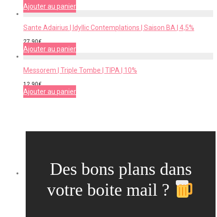
Ajouter au panier
Sante Adairius | Idyllic Contemplations | Saison BA | 4,5%
27,90
€
Ajouter au panier
Messorem | Triple Tombe | TIPA | 10%
12,90
€
Ajouter au panier
Des bons plans dans
votre boite mail ?