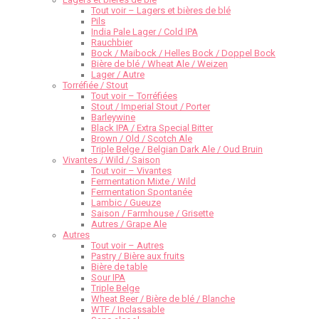
Tout voir – Lagers et bières de blé
Pils
India Pale Lager / Cold IPA
Rauchbier
Bock / Maibock / Helles Bock / Doppel Bock
Bière de blé / Wheat Ale / Weizen
Lager / Autre
Torréfiée / Stout
Tout voir – Torréfiées
Stout / Imperial Stout / Porter
Barleywine
Black IPA / Extra Special Bitter
Brown / Old / Scotch Ale
Triple Belge / Belgian Dark Ale / Oud Bruin
Vivantes / Wild / Saison
Tout voir – Vivantes
Fermentation Mixte / Wild
Fermentation Spontanée
Lambic / Gueuze
Saison / Farmhouse / Grisette
Autres / Grape Ale
Autres
Tout voir – Autres
Pastry / Bière aux fruits
Bière de table
Sour IPA
Triple Belge
Wheat Beer / Bière de blé / Blanche
WTF / Inclassable