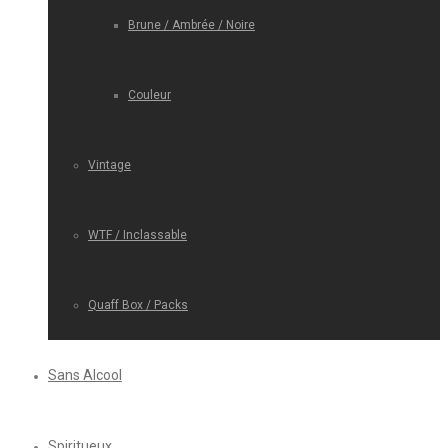
Brune / Ambrée / Noire
Couleur
Vintage
WTF / Inclassable
Quaff Box / Packs
Sans Alcool
Spiritueux