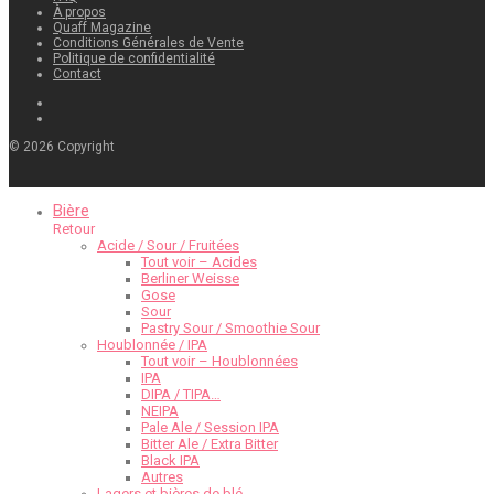
À propos
Quaff Magazine
Conditions Générales de Vente
Politique de confidentialité
Contact
©
2026
Copyright
Bière
Retour
Acide / Sour / Fruitées
Tout voir – Acides
Berliner Weisse
Gose
Sour
Pastry Sour / Smoothie Sour
Houblonnée / IPA
Tout voir – Houblonnées
IPA
DIPA / TIPA…
NEIPA
Pale Ale / Session IPA
Bitter Ale / Extra Bitter
Black IPA
Autres
Lagers et bières de blé