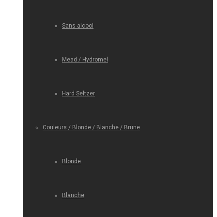
Sans alcool
Mead / Hydromel
Hard Seltzer
Couleurs / Blonde / Blanche / Brune
Blonde
Blanche