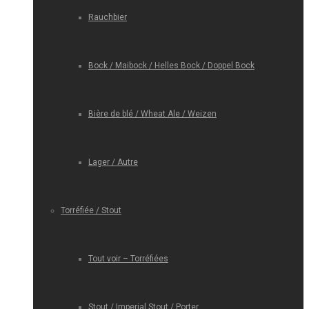
Rauchbier
Bock / Maibock / Helles Bock / Doppel Bock
Bière de blé / Wheat Ale / Weizen
Lager / Autre
Torréfiée / Stout
Tout voir – Torréfiées
Stout / Imperial Stout / Porter