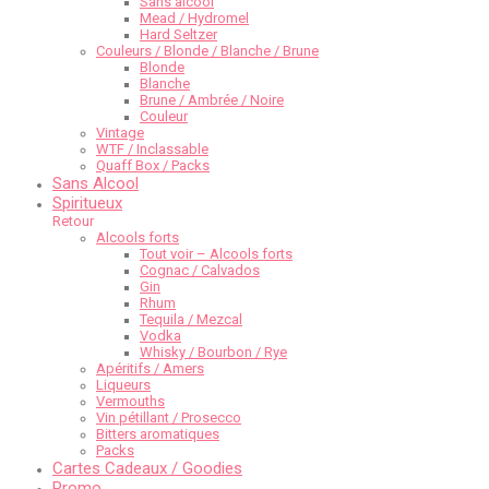
Sans alcool
Mead / Hydromel
Hard Seltzer
Couleurs / Blonde / Blanche / Brune
Blonde
Blanche
Brune / Ambrée / Noire
Couleur
Vintage
WTF / Inclassable
Quaff Box / Packs
Sans Alcool
Spiritueux
Retour
Alcools forts
Tout voir – Alcools forts
Cognac / Calvados
Gin
Rhum
Tequila / Mezcal
Vodka
Whisky / Bourbon / Rye
Apéritifs / Amers
Liqueurs
Vermouths
Vin pétillant / Prosecco
Bitters aromatiques
Packs
Cartes Cadeaux / Goodies
Promo