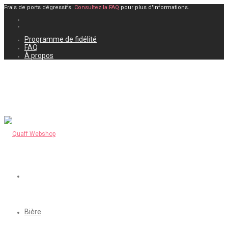
Frais de ports dégressifs.
Consultez la FAQ
pour plus d'informations.
Programme de fidélité
FAQ
À propos
Bière