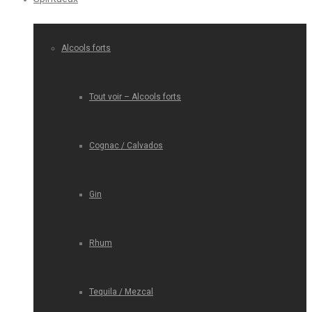
Alcools forts
Tout voir – Alcools forts
Cognac / Calvados
Gin
Rhum
Tequila / Mezcal