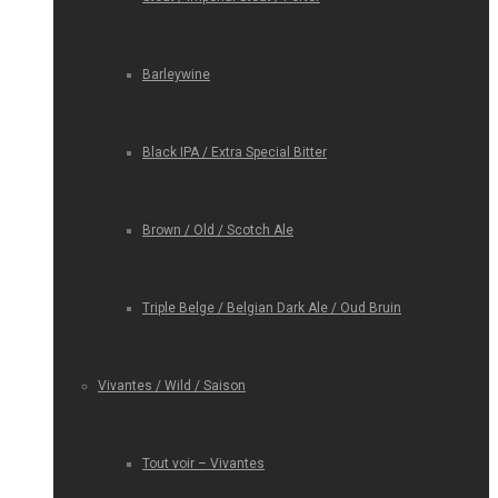
Barleywine
Black IPA / Extra Special Bitter
Brown / Old / Scotch Ale
Triple Belge / Belgian Dark Ale / Oud Bruin
Vivantes / Wild / Saison
Tout voir – Vivantes