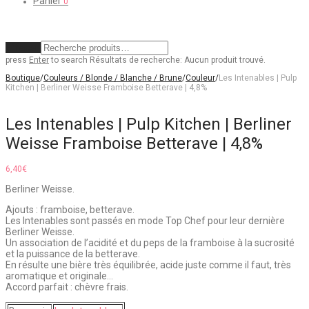
Panier
0
Effacer
press
Enter
to search
Résultats de recherche:
Aucun produit trouvé.
Boutique
/
Couleurs / Blonde / Blanche / Brune
/
Couleur
/
Les Intenables | Pulp
Kitchen | Berliner Weisse Framboise Betterave | 4,8%
Les Intenables | Pulp Kitchen | Berliner
Weisse Framboise Betterave | 4,8%
6,40
€
Berliner Weisse.
Ajouts : framboise, betterave.
Les Intenables sont passés en mode Top Chef pour leur dernière
Berliner Weisse.
Un association de l’acidité et du peps de la framboise à la sucrosité
et la puissance de la betterave.
En résulte une bière très équilibrée, acide juste comme il faut, très
aromatique et originale…
Accord parfait : chèvre frais.