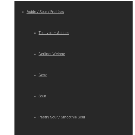
Acide / Sour / Fruitées
Tout voir – Acides
Berliner Weisse
Gose
Sour
Pastry Sour / Smoothie Sour