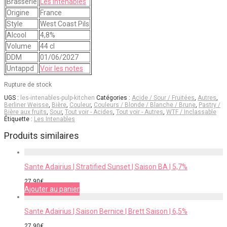
Brasserie
Les Intenables
Origine
France
Style
West Coast Pils
Alcool
4,8%
Volume
44 cl
DDM
01/06/2027
Untappd
Voir les notes
Rupture de stock
UGS :
les-intenables-pulp-kitchen
Catégories :
Acide / Sour / Fruitées
,
Autres
,
Berliner Weisse
,
Bière
,
Couleur
,
Couleurs / Blonde / Blanche / Brune
,
Pastry /
Bière aux fruits
,
Sour
,
Tout voir - Acides
,
Tout voir - Autres
,
WTF / Inclassable
Étiquette :
Les Intenables
Produits similaires
Sante Adairius | Stratified Sunset | Saison BA | 5,7%
27,90
€
Ajouter au panier
Sante Adairius | Saison Bernice | Brett Saison | 6,5%
27,90
€