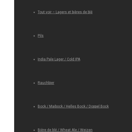
Tout voir – Lagers et bières de blé
Pils
India Pale Lager / Cold IPA
Rauchbier
Bock / Maibock / Helles Bock / Doppel Bock
Bière de blé / Wheat Ale / Weizen