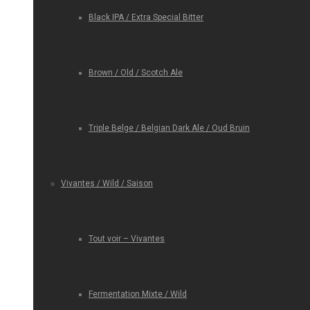
Black IPA / Extra Special Bitter
Brown / Old / Scotch Ale
Triple Belge / Belgian Dark Ale / Oud Bruin
Vivantes / Wild / Saison
Tout voir – Vivantes
Fermentation Mixte / Wild