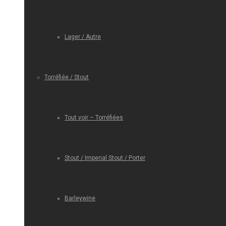
Lager / Autre
Torréfiée / Stout
Tout voir – Torréfiées
Stout / Imperial Stout / Porter
Barleywine