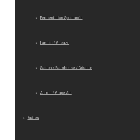
Fermentation Spontanée
Lambic / Gueuze
Saison / Farmhouse / Grisette
Autres / Grape Ale
Autres