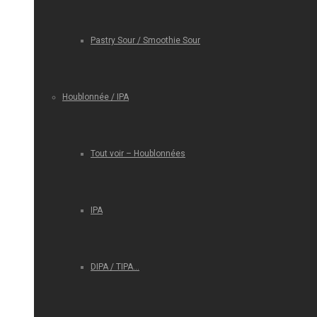
Pastry Sour / Smoothie Sour
Houblonnée / IPA
Tout voir – Houblonnées
IPA
DIPA / TIPA…