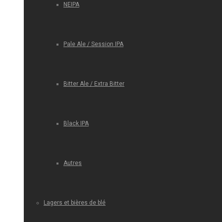
NEIPA
Pale Ale / Session IPA
Bitter Ale / Extra Bitter
Black IPA
Autres
Lagers et bières de blé