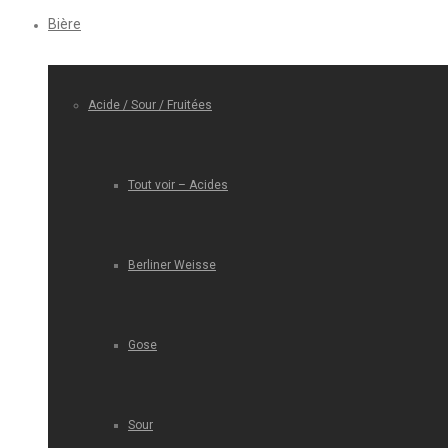
Bière
Acide / Sour / Fruitées
Tout voir – Acides
Berliner Weisse
Gose
Sour