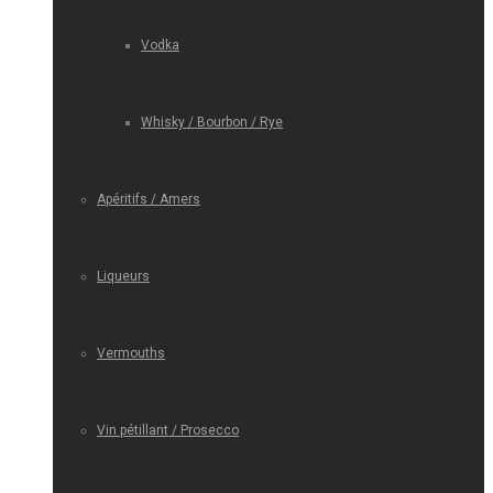
Vodka
Whisky / Bourbon / Rye
Apéritifs / Amers
Liqueurs
Vermouths
Vin pétillant / Prosecco