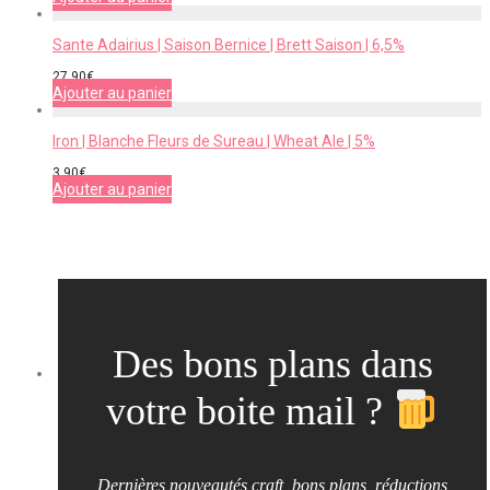
Sante Adairius | Saison Bernice | Brett Saison | 6,5%
27,90
€
Ajouter au panier
Iron | Blanche Fleurs de Sureau | Wheat Ale | 5%
3,90
€
Ajouter au panier
Des bons plans dans
votre boite mail ?
Dernières nouveautés craft, bons plans, réductions