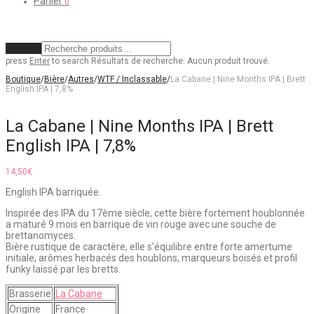
Panier
0
Effacer
press
Enter
to search
Résultats de recherche:
Aucun produit trouvé.
Boutique
/
Bière
/
Autres
/
WTF / Inclassable
/
La Cabane | Nine Months IPA | Brett
English IPA | 7,8%
La Cabane | Nine Months IPA | Brett
English IPA | 7,8%
14,50
€
English IPA barriquée.
Inspirée des IPA du 17ème siècle, cette bière fortement houblonnée
a maturé 9 mois en barrique de vin rouge avec une souche de
brettanomyces.
Bière rustique de caractère, elle s’équilibre entre forte amertume
initiale, arômes herbacés des houblons, marqueurs boisés et profil
funky laissé par les bretts.
Brasserie
La Cabane
Origine
France