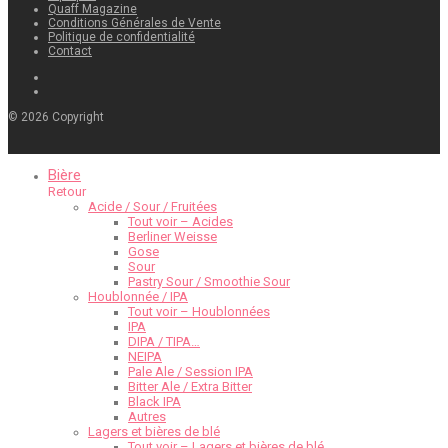
Quaff Magazine
Conditions Générales de Vente
Politique de confidentialité
Contact
©
2026
Copyright
Bière
Retour
Acide / Sour / Fruitées
Tout voir – Acides
Berliner Weisse
Gose
Sour
Pastry Sour / Smoothie Sour
Houblonnée / IPA
Tout voir – Houblonnées
IPA
DIPA / TIPA…
NEIPA
Pale Ale / Session IPA
Bitter Ale / Extra Bitter
Black IPA
Autres
Lagers et bières de blé
Tout voir – Lagers et bières de blé