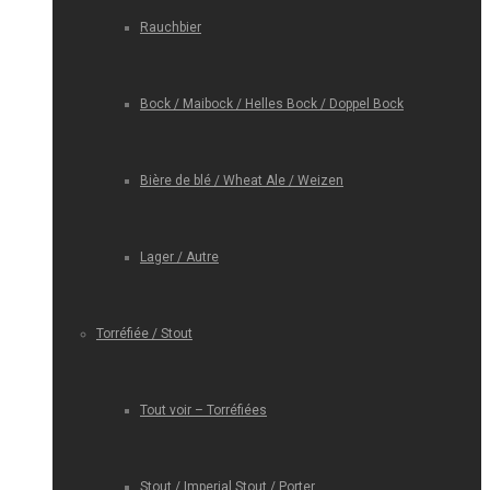
Rauchbier
Bock / Maibock / Helles Bock / Doppel Bock
Bière de blé / Wheat Ale / Weizen
Lager / Autre
Torréfiée / Stout
Tout voir – Torréfiées
Stout / Imperial Stout / Porter