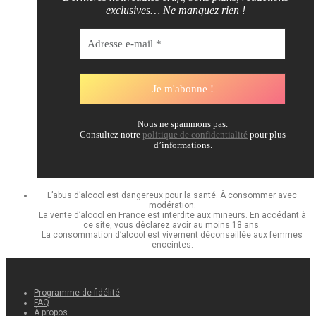
exclusives… Ne manquez rien !
Nous ne spammons pas.
Consultez notre
politique de confidentialité
pour plus
d’informations.
L’abus d’alcool est dangereux pour la santé. À consommer avec
modération.
La vente d’alcool en France est interdite aux mineurs. En accédant à
ce site, vous déclarez avoir au moins 18 ans.
La consommation d’alcool est vivement déconseillée aux femmes
enceintes.
Programme de fidélité
FAQ
À propos