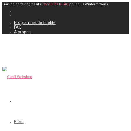
Frais de ports dégressifs.
Consultez la FAQ
pour plus d'informations.
Programme de fidélité
FAQ
À propos
Bière