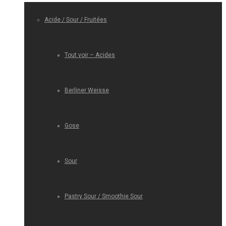
Acide / Sour / Fruitées
Tout voir – Acides
Berliner Weisse
Gose
Sour
Pastry Sour / Smoothie Sour