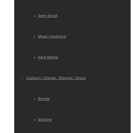
Sans alcool
Mead / Hydromel
Hard Seltzer
Couleurs / Blonde / Blanche / Brune
Blonde
Blanche