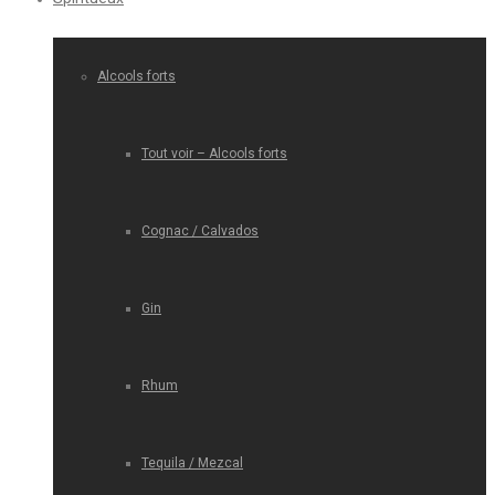
Alcools forts
Tout voir – Alcools forts
Cognac / Calvados
Gin
Rhum
Tequila / Mezcal