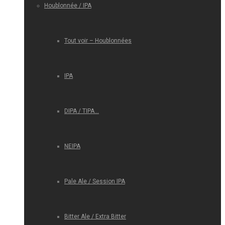
Houblonnée / IPA
Tout voir – Houblonnées
IPA
DIPA / TIPA…
NEIPA
Pale Ale / Session IPA
Bitter Ale / Extra Bitter