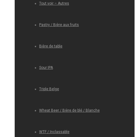
Tout voir – Autres
Pastry / Bière aux fruits
Bière de table
Sour IPA
Triple Belge
Wheat Beer / Bière de blé / Blanche
WTF / Inclassable