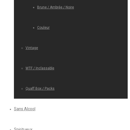
Brune / Ambrée / Noire
Couleur
Vintage
WTF / Inclassable
Quaff Box / Packs
Sans Alcool
Spiritueux