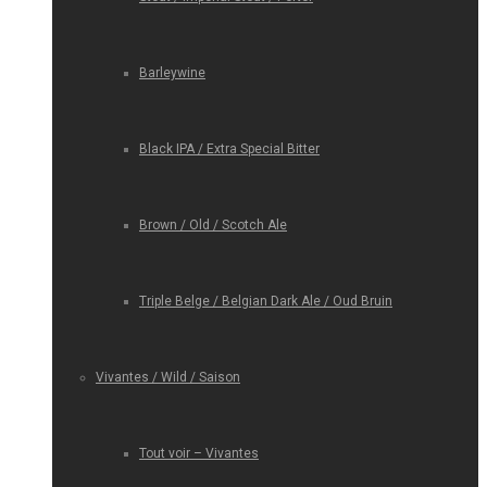
Barleywine
Black IPA / Extra Special Bitter
Brown / Old / Scotch Ale
Triple Belge / Belgian Dark Ale / Oud Bruin
Vivantes / Wild / Saison
Tout voir – Vivantes