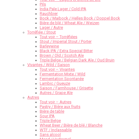
Pils
India Pale Lager / Cold IPA
Rauchbier
Bock / Maibock / Helles Bock / Doppel Bock
Bière de blé / Wheat Ale / Weizen
Lager / Autre
Torréfiée / Stout
Tout voir – Torréfiées
Stout / Imperial Stout / Porter
Barleywine
Black IPA / Extra Special Bitter
Brown / Old / Scotch Ale
Triple Belge / Belgian Dark Ale / Oud Bruin
Vivantes / Wild / Saison
Tout voir – Vivantes
Fermentation Mixte / Wild
Fermentation Spontanée
Lambic / Gueuze
Saison / Farmhouse / Grisette
Autres / Grape Ale
Autres
Tout voir – Autres
Pastry / Bière aux fruits
Bière de table
Sour IPA
Triple Belge
Wheat Beer / Bière de blé / Blanche
WTF / Inclassable
Sans alcool