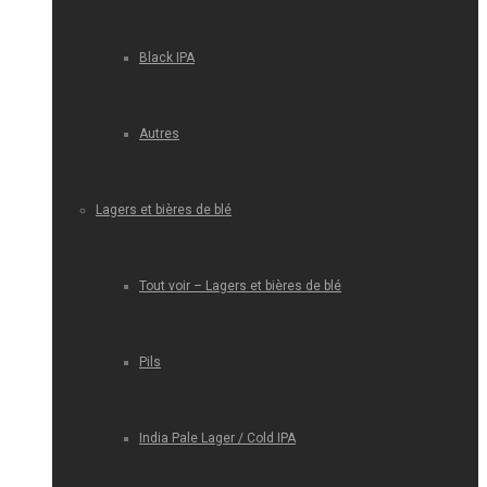
Black IPA
Autres
Lagers et bières de blé
Tout voir – Lagers et bières de blé
Pils
India Pale Lager / Cold IPA