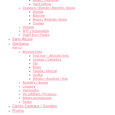
Mead / Hydromel
Hard Seltzer
Couleurs / Blonde / Blanche / Brune
Blonde
Blanche
Brune / Ambrée / Noire
Couleur
Vintage
WTF / Inclassable
Quaff Box / Packs
Sans Alcool
Spiritueux
Retour
Alcools forts
Tout voir – Alcools forts
Cognac / Calvados
Gin
Rhum
Tequila / Mezcal
Vodka
Whisky / Bourbon / Rye
Apéritifs / Amers
Liqueurs
Vermouths
Vin pétillant / Prosecco
Bitters aromatiques
Packs
Cartes Cadeaux / Goodies
Promo