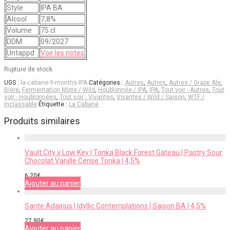
Style
IPA BA
Alcool
7,8%
Volume
75 cl
DDM
09/2027
Untappd
Voir les notes
Rupture de stock
UGS :
la-cabane-9-months-IPA
Catégories :
Autres
,
Autres
,
Autres / Grape Ale
,
Bière
,
Fermentation Mixte / Wild
,
Houblonnée / IPA
,
IPA
,
Tout voir - Autres
,
Tout
voir - Houblonnées
,
Tout voir - Vivantes
,
Vivantes / Wild / Saison
,
WTF /
Inclassable
Étiquette :
La Cabane
Produits similaires
Vault City x Low Key | Tonka Black Forest Gateau | Pastry Sour
Chocolat Vanille Cerise Tonka | 4,5%
6,20
€
Ajouter au panier
Sante Adairius | Idyllic Contemplations | Saison BA | 4,5%
27,90
€
Ajouter au panier