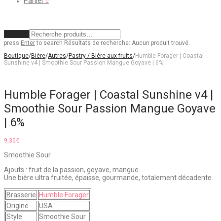
Panier
0
Effacer
press
Enter
to search
Résultats de recherche:
Aucun produit trouvé.
Boutique
/
Bière
/
Autres
/
Pastry / Bière aux fruits
/
Humble Forager | Coastal
Sunshine v4 | Smoothie Sour Passion Mangue Goyave | 6%
Humble Forager | Coastal Sunshine v4 |
Smoothie Sour Passion Mangue Goyave
| 6%
9,30
€
Smoothie Sour.
Ajouts : fruit de la passion, goyave, mangue.
Une bière ultra fruitée, épaisse, gourmande, totalement décadente.
Brasserie
Humble Forager
Origine
USA
Style
Smoothie Sour