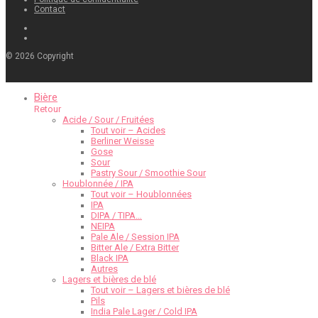
Contact
©
2026
Copyright
Bière
Retour
Acide / Sour / Fruitées
Tout voir – Acides
Berliner Weisse
Gose
Sour
Pastry Sour / Smoothie Sour
Houblonnée / IPA
Tout voir – Houblonnées
IPA
DIPA / TIPA…
NEIPA
Pale Ale / Session IPA
Bitter Ale / Extra Bitter
Black IPA
Autres
Lagers et bières de blé
Tout voir – Lagers et bières de blé
Pils
India Pale Lager / Cold IPA