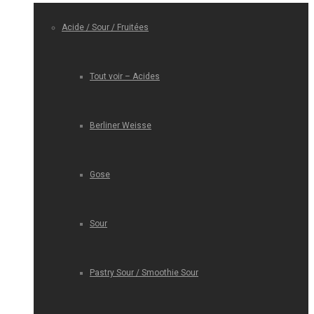
Acide / Sour / Fruitées
Tout voir – Acides
Berliner Weisse
Gose
Sour
Pastry Sour / Smoothie Sour