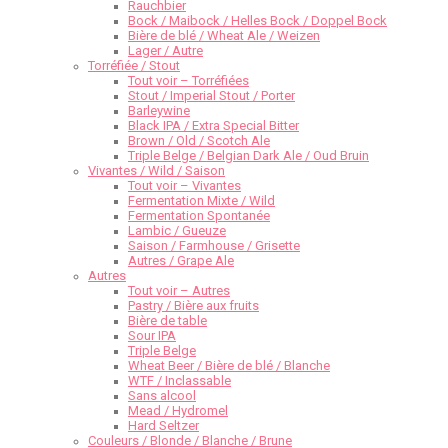
Rauchbier
Bock / Maibock / Helles Bock / Doppel Bock
Bière de blé / Wheat Ale / Weizen
Lager / Autre
Torréfiée / Stout
Tout voir – Torréfiées
Stout / Imperial Stout / Porter
Barleywine
Black IPA / Extra Special Bitter
Brown / Old / Scotch Ale
Triple Belge / Belgian Dark Ale / Oud Bruin
Vivantes / Wild / Saison
Tout voir – Vivantes
Fermentation Mixte / Wild
Fermentation Spontanée
Lambic / Gueuze
Saison / Farmhouse / Grisette
Autres / Grape Ale
Autres
Tout voir – Autres
Pastry / Bière aux fruits
Bière de table
Sour IPA
Triple Belge
Wheat Beer / Bière de blé / Blanche
WTF / Inclassable
Sans alcool
Mead / Hydromel
Hard Seltzer
Couleurs / Blonde / Blanche / Brune