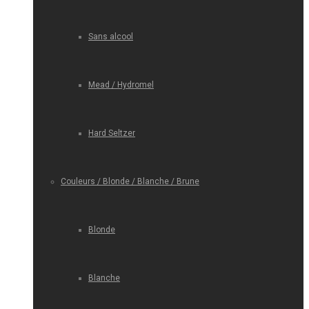
Sans alcool
Mead / Hydromel
Hard Seltzer
Couleurs / Blonde / Blanche / Brune
Blonde
Blanche