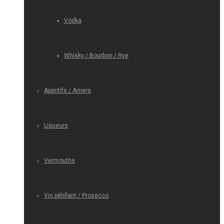
Vodka
Whisky / Bourbon / Rye
Apéritifs / Amers
Liqueurs
Vermouths
Vin pétillant / Prosecco