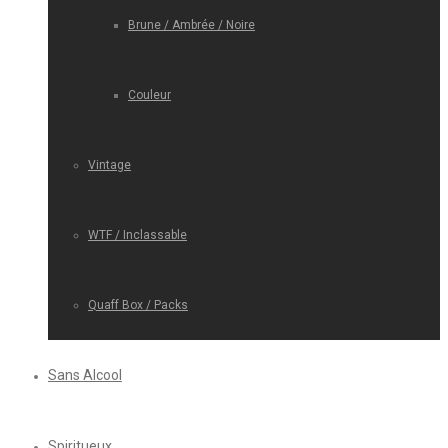
Brune / Ambrée / Noire
Couleur
Vintage
WTF / Inclassable
Quaff Box / Packs
Sans Alcool
Spiritueux