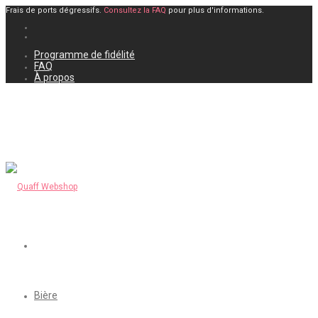
Frais de ports dégressifs.
Consultez la FAQ
pour plus d'informations.
Programme de fidélité
FAQ
À propos
Bière