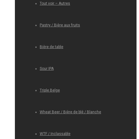
Tout voir – Autres
Pastry / Bière aux fruits
Bière de table
Sour IPA
Triple Belge
Wheat Beer / Bière de blé / Blanche
WTF / Inclassable