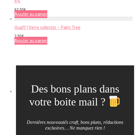
6%
62,50
€
Ajouter au panier
Quaff | Verre collector – Palm Tree
7,50
€
Ajouter au panier
Des bons plans dans
votre boite mail ?
Dernières nouveautés craft, bons plans, réductions
exclusives… Ne manquez rien !