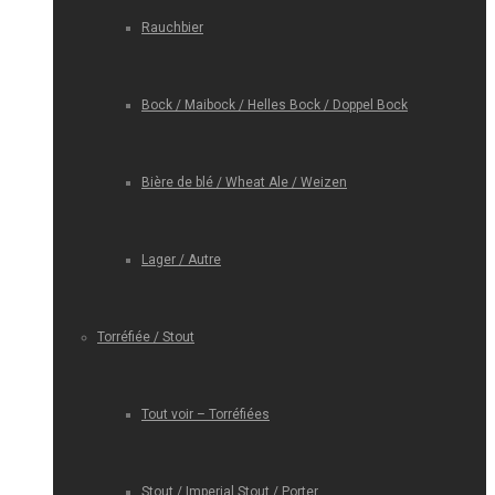
Rauchbier
Bock / Maibock / Helles Bock / Doppel Bock
Bière de blé / Wheat Ale / Weizen
Lager / Autre
Torréfiée / Stout
Tout voir – Torréfiées
Stout / Imperial Stout / Porter