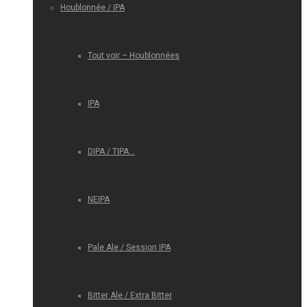
Houblonnée / IPA
Tout voir – Houblonnées
IPA
DIPA / TIPA…
NEIPA
Pale Ale / Session IPA
Bitter Ale / Extra Bitter