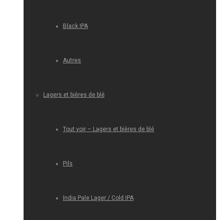
Black IPA
Autres
Lagers et bières de blé
Tout voir – Lagers et bières de blé
Pils
India Pale Lager / Cold IPA