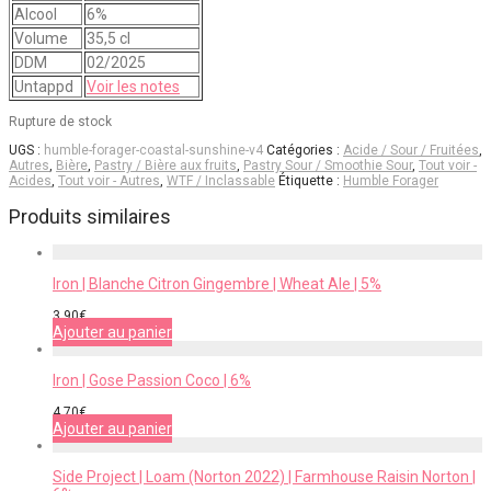
Alcool
6%
Volume
35,5 cl
DDM
02/2025
Untappd
Voir les notes
Rupture de stock
UGS :
humble-forager-coastal-sunshine-v4
Catégories :
Acide / Sour / Fruitées
,
Autres
,
Bière
,
Pastry / Bière aux fruits
,
Pastry Sour / Smoothie Sour
,
Tout voir -
Acides
,
Tout voir - Autres
,
WTF / Inclassable
Étiquette :
Humble Forager
Produits similaires
Iron | Blanche Citron Gingembre | Wheat Ale | 5%
3,90
€
Ajouter au panier
Iron | Gose Passion Coco | 6%
4,70
€
Ajouter au panier
Side Project | Loam (Norton 2022) | Farmhouse Raisin Norton |