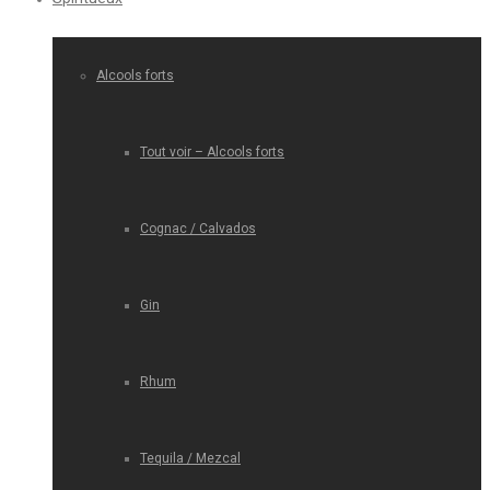
Alcools forts
Tout voir – Alcools forts
Cognac / Calvados
Gin
Rhum
Tequila / Mezcal