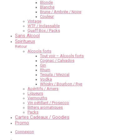
Blonde
Blanche
Brune / Ambrée / Noire
Couleur
Vintage
WTF / Inclassable
Quaff Box / Packs
Sans Alcool
Spiritueux
Retour
Alcools forts
Tout voir – Alcools forts
Cognac / Calvados
Gin
Rhum
Tequila / Mezcal
Vodka
Whisky / Bourbon / Rye
Apéritifs / Amers
Liqueurs
Vermouths
Vin pétillant / Prosecco
Bitters aromatiques
Packs
Cartes Cadeaux / Goodies
Promo
Connexion