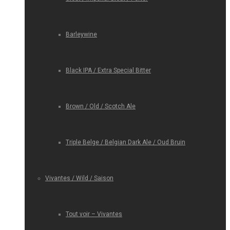
Barleywine
Black IPA / Extra Special Bitter
Brown / Old / Scotch Ale
Triple Belge / Belgian Dark Ale / Oud Bruin
Vivantes / Wild / Saison
Tout voir – Vivantes