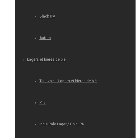
Black IPA
Autres
Lagers et bières de blé
Tout voir – Lagers et bières de blé
Pils
India Pale Lager / Cold IPA