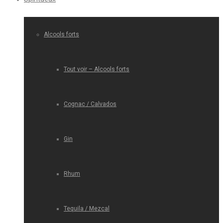
Alcools forts
Tout voir – Alcools forts
Cognac / Calvados
Gin
Rhum
Tequila / Mezcal