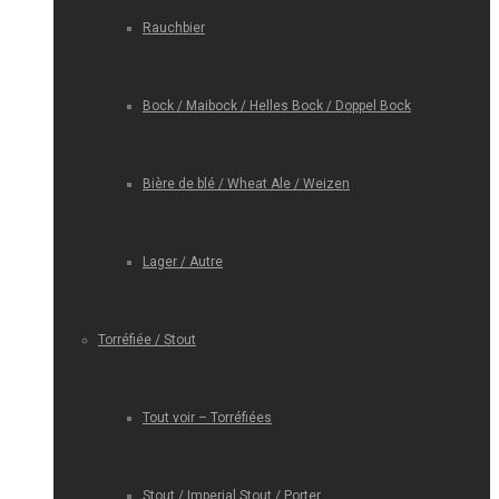
Rauchbier
Bock / Maibock / Helles Bock / Doppel Bock
Bière de blé / Wheat Ale / Weizen
Lager / Autre
Torréfiée / Stout
Tout voir – Torréfiées
Stout / Imperial Stout / Porter