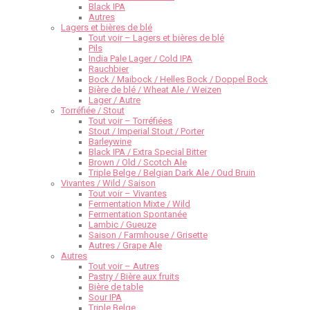
Black IPA
Autres
Lagers et bières de blé
Tout voir – Lagers et bières de blé
Pils
India Pale Lager / Cold IPA
Rauchbier
Bock / Maibock / Helles Bock / Doppel Bock
Bière de blé / Wheat Ale / Weizen
Lager / Autre
Torréfiée / Stout
Tout voir – Torréfiées
Stout / Imperial Stout / Porter
Barleywine
Black IPA / Extra Special Bitter
Brown / Old / Scotch Ale
Triple Belge / Belgian Dark Ale / Oud Bruin
Vivantes / Wild / Saison
Tout voir – Vivantes
Fermentation Mixte / Wild
Fermentation Spontanée
Lambic / Gueuze
Saison / Farmhouse / Grisette
Autres / Grape Ale
Autres
Tout voir – Autres
Pastry / Bière aux fruits
Bière de table
Sour IPA
Triple Belge