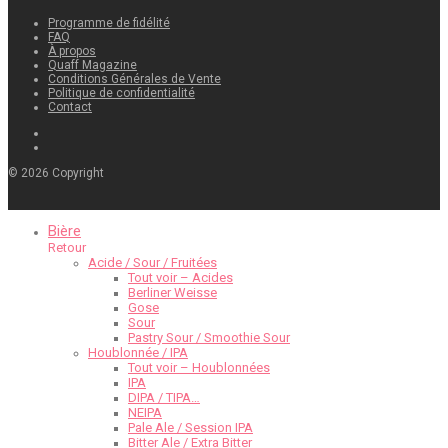
Programme de fidélité
FAQ
À propos
Quaff Magazine
Conditions Générales de Vente
Politique de confidentialité
Contact
©
2026
Copyright
Bière
Retour
Acide / Sour / Fruitées
Tout voir – Acides
Berliner Weisse
Gose
Sour
Pastry Sour / Smoothie Sour
Houblonnée / IPA
Tout voir – Houblonnées
IPA
DIPA / TIPA…
NEIPA
Pale Ale / Session IPA
Bitter Ale / Extra Bitter