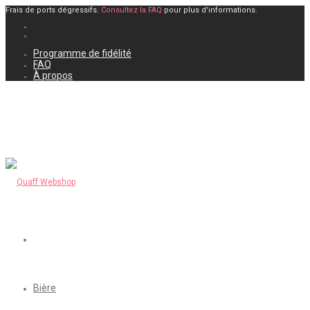
Frais de ports dégressifs.
Consultez la FAQ
pour plus d'informations.
Programme de fidélité
FAQ
À propos
Bière