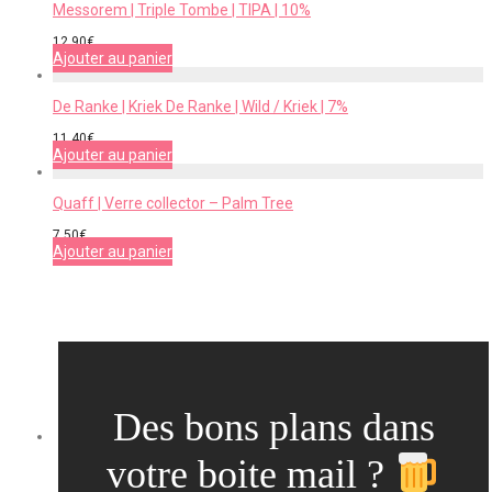
Messorem | Triple Tombe | TIPA | 10%
12,90
€
Ajouter au panier
De Ranke | Kriek De Ranke | Wild / Kriek | 7%
11,40
€
Ajouter au panier
Quaff | Verre collector – Palm Tree
7,50
€
Ajouter au panier
Des bons plans dans
votre boite mail ?