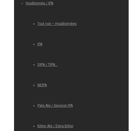
Houblonnée / IPA
Tout voir – Houblonnées
IPA
DIPA / TIPA…
NEIPA
Pale Ale / Session IPA
Bitter Ale / Extra Bitter