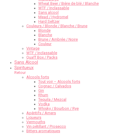
Wheat Beer / Bière de blé / Blanche
WTF / Inclassable
Sans alcool
Mead / Hydromel
Hard Seltzer
Couleurs / Blonde / Blanche / Brune
Blonde
Blanche
Brune / Ambrée / Noire
Couleur
Vintage
WTF / Inclassable
Quaff Box / Packs
Sans Alcool
Spiritueux
Retour
Alcools forts
Tout voir – Alcools forts
Cognac / Calvados
Gin
Rhum
Tequila / Mezcal
Vodka
Whisky / Bourbon / Rye
Apéritifs / Amers
Liqueurs
Vermouths
Vin pétillant / Prosecco
Bitters aromatiques