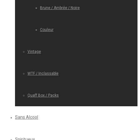
Brune / Ambrée / Noire
Couleur
Vintage
WTF / Inclassable
Quaff Box / Packs
Sans Alcool
Spiritueux