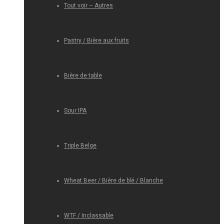
Tout voir – Autres
Pastry / Bière aux fruits
Bière de table
Sour IPA
Triple Belge
Wheat Beer / Bière de blé / Blanche
WTF / Inclassable