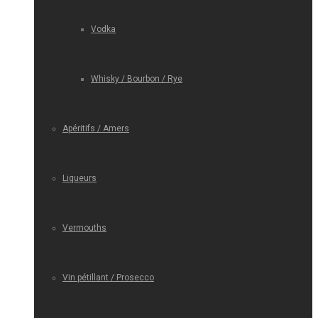
Vodka
Whisky / Bourbon / Rye
Apéritifs / Amers
Liqueurs
Vermouths
Vin pétillant / Prosecco