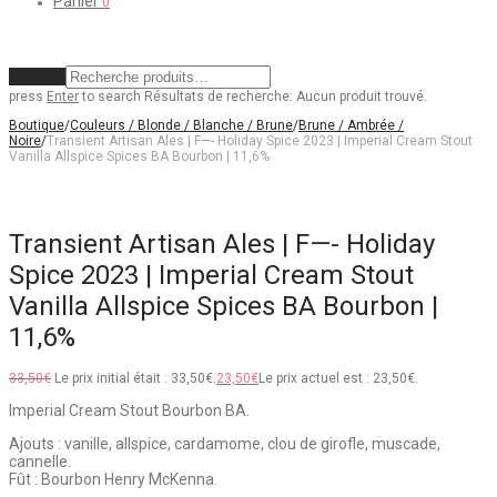
Panier
0
Effacer
press
Enter
to search
Résultats de recherche:
Aucun produit trouvé.
Boutique
/
Couleurs / Blonde / Blanche / Brune
/
Brune / Ambrée /
Noire
/
Transient Artisan Ales | F—- Holiday Spice 2023 | Imperial Cream Stout
Vanilla Allspice Spices BA Bourbon | 11,6%
Transient Artisan Ales | F—- Holiday
Spice 2023 | Imperial Cream Stout
Vanilla Allspice Spices BA Bourbon |
11,6%
33,50
€
Le prix initial était : 33,50€.
23,50
€
Le prix actuel est : 23,50€.
Imperial Cream Stout Bourbon BA.
Ajouts : vanille, allspice, cardamome, clou de girofle, muscade,
cannelle.
Fût : Bourbon Henry McKenna.