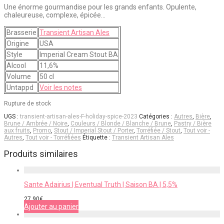
Une énorme gourmandise pour les grands enfants. Opulente,
chaleureuse, complexe, épicée…
Brasserie
Transient Artisan Ales
Origine
USA
Style
Imperial Cream Stout BA
Alcool
11,6%
Volume
50 cl
Untappd
Voir les notes
Rupture de stock
UGS :
transient-artisan-ales-F-holiday-spice-2023
Catégories :
Autres
,
Bière
,
Brune / Ambrée / Noire
,
Couleurs / Blonde / Blanche / Brune
,
Pastry / Bière
aux fruits
,
Promo
,
Stout / Imperial Stout / Porter
,
Torréfiée / Stout
,
Tout voir -
Autres
,
Tout voir - Torréfiées
Étiquette :
Transient Artisan Ales
Produits similaires
Sante Adairius | Eventual Truth | Saison BA | 5,5%
27,90
€
Ajouter au panier