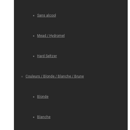
Sans alcool
Mead / Hydromel
Hard Seltzer
Couleurs / Blonde / Blanche / Brune
Blonde
Blanche