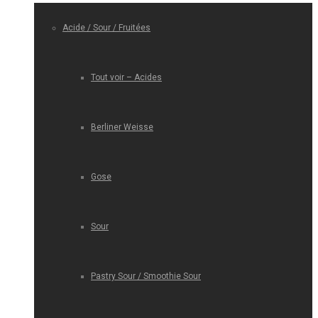
Acide / Sour / Fruitées
Tout voir – Acides
Berliner Weisse
Gose
Sour
Pastry Sour / Smoothie Sour