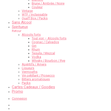
Brune / Ambrée / Noire
Couleur
Vintage
WTF / Inclassable
Quaff Box / Packs
Sans Alcool
Spiritueux
Retour
Alcools forts
Tout voir – Alcools forts
Cognac / Calvados
Gin
Rhum
Tequila / Mezcal
Vodka
Whisky / Bourbon / Rye
Apéritifs / Amers
Liqueurs
Vermouths
Vin pétillant / Prosecco
Bitters aromatiques
Packs
Cartes Cadeaux / Goodies
Promo
Connexion