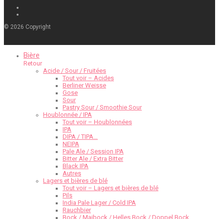
©
2026
Copyright
Bière
Retour
Acide / Sour / Fruitées
Tout voir – Acides
Berliner Weisse
Gose
Sour
Pastry Sour / Smoothie Sour
Houblonnée / IPA
Tout voir – Houblonnées
IPA
DIPA / TIPA…
NEIPA
Pale Ale / Session IPA
Bitter Ale / Extra Bitter
Black IPA
Autres
Lagers et bières de blé
Tout voir – Lagers et bières de blé
Pils
India Pale Lager / Cold IPA
Rauchbier
Bock / Maibock / Helles Bock / Doppel Bock