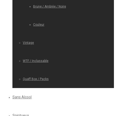
Brune / Ambrée / Noire
Couleur
Vintage
WTF / Inclassable
Quaff Box / Packs
Sans Alcool
Spiritueux