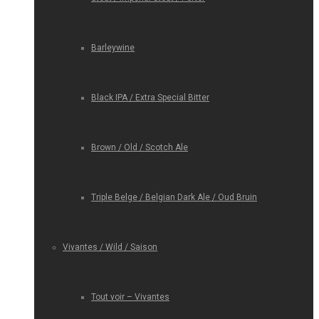
Barleywine
Black IPA / Extra Special Bitter
Brown / Old / Scotch Ale
Triple Belge / Belgian Dark Ale / Oud Bruin
Vivantes / Wild / Saison
Tout voir – Vivantes