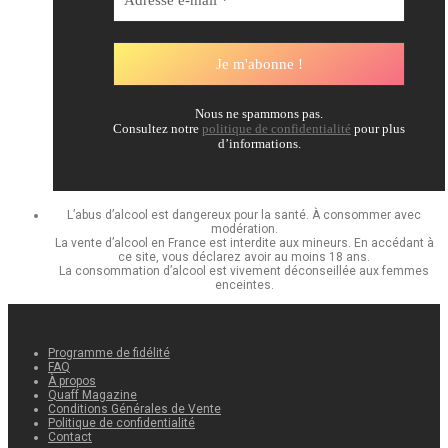
Nous ne spammons pas.
Consultez notre
politique de confidentialité
pour plus
d’informations.
L’abus d’alcool est dangereux pour la santé. À consommer avec
modération.
La vente d’alcool en France est interdite aux mineurs. En accédant à
ce site, vous déclarez avoir au moins 18 ans.
La consommation d’alcool est vivement déconseillée aux femmes
enceintes.
Programme de fidélité
FAQ
À propos
Quaff Magazine
Conditions Générales de Vente
Politique de confidentialité
Contact