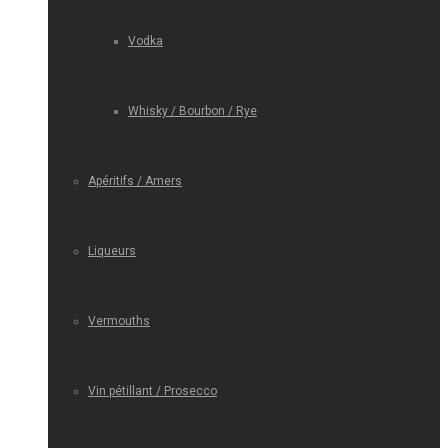
Vodka
Whisky / Bourbon / Rye
Apéritifs / Amers
Liqueurs
Vermouths
Vin pétillant / Prosecco