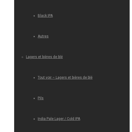
Black IPA
Autres
Lagers et bières de blé
Tout voir – Lagers et bières de blé
Pils
India Pale Lager / Cold IPA