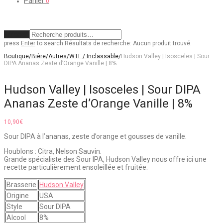
Panier
0
Effacer
press
Enter
to search
Résultats de recherche:
Aucun produit trouvé.
Boutique
/
Bière
/
Autres
/
WTF / Inclassable
/
Hudson Valley | Isosceles | Sour
DIPA Ananas Zeste d’Orange Vanille | 8%
Hudson Valley | Isosceles | Sour DIPA
Ananas Zeste d’Orange Vanille | 8%
10,90
€
Sour DIPA à l’ananas, zeste d’orange et gousses de vanille.
Houblons : Citra, Nelson Sauvin.
Grande spécialiste des Sour IPA, Hudson Valley nous offre ici une
recette particulièrement ensoleillée et fruitée.
Brasserie
Hudson Valley
Origine
USA
Style
Sour DIPA
Alcool
8%