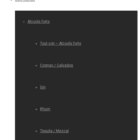
Alcools forts
Tout voir – Alcools forts
Cognac / Calvados
Gin
Rhum
Tequila / Mezcal