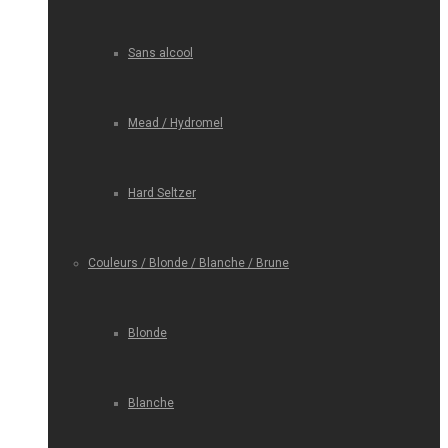
Sans alcool
Mead / Hydromel
Hard Seltzer
Couleurs / Blonde / Blanche / Brune
Blonde
Blanche