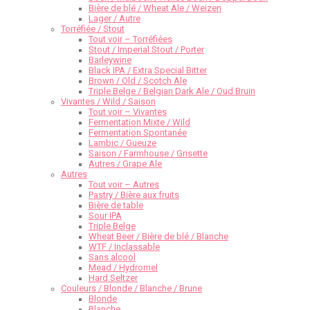
Bière de blé / Wheat Ale / Weizen
Lager / Autre
Torréfiée / Stout
Tout voir – Torréfiées
Stout / Imperial Stout / Porter
Barleywine
Black IPA / Extra Special Bitter
Brown / Old / Scotch Ale
Triple Belge / Belgian Dark Ale / Oud Bruin
Vivantes / Wild / Saison
Tout voir – Vivantes
Fermentation Mixte / Wild
Fermentation Spontanée
Lambic / Gueuze
Saison / Farmhouse / Grisette
Autres / Grape Ale
Autres
Tout voir – Autres
Pastry / Bière aux fruits
Bière de table
Sour IPA
Triple Belge
Wheat Beer / Bière de blé / Blanche
WTF / Inclassable
Sans alcool
Mead / Hydromel
Hard Seltzer
Couleurs / Blonde / Blanche / Brune
Blonde
Blanche