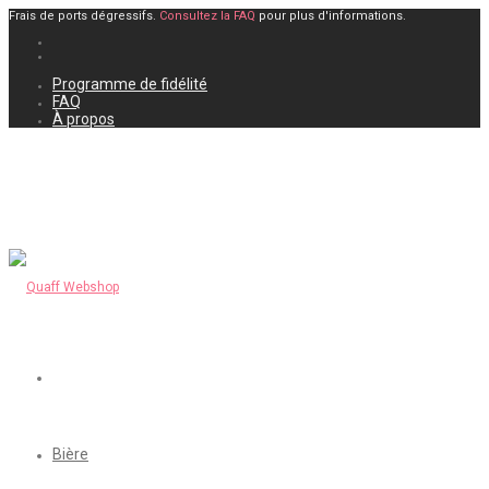
Frais de ports dégressifs.
Consultez la FAQ
pour plus d'informations.
Programme de fidélité
FAQ
À propos
Bière