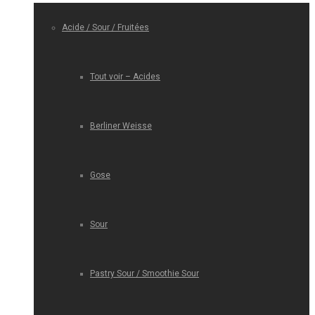
Acide / Sour / Fruitées
Tout voir – Acides
Berliner Weisse
Gose
Sour
Pastry Sour / Smoothie Sour