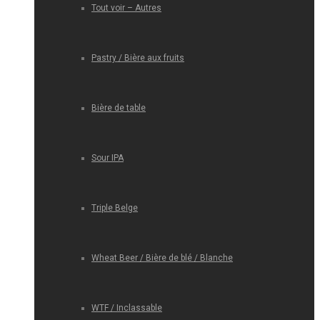
Tout voir – Autres
Pastry / Bière aux fruits
Bière de table
Sour IPA
Triple Belge
Wheat Beer / Bière de blé / Blanche
WTF / Inclassable