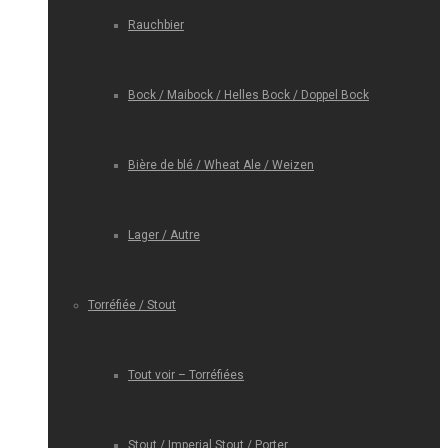
Rauchbier
Bock / Maibock / Helles Bock / Doppel Bock
Bière de blé / Wheat Ale / Weizen
Lager / Autre
Torréfiée / Stout
Tout voir – Torréfiées
Stout / Imperial Stout / Porter