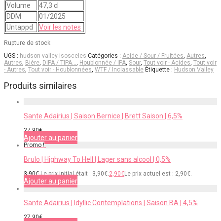
Volume
47,3 cl
DDM
01/2025
Untappd
Voir les notes
Rupture de stock
UGS :
hudson-valley-isosceles
Catégories :
Acide / Sour / Fruitées
,
Autres
,
Autres
,
Bière
,
DIPA / TIPA…
,
Houblonnée / IPA
,
Sour
,
Tout voir - Acides
,
Tout voir
- Autres
,
Tout voir - Houblonnées
,
WTF / Inclassable
Étiquette :
Hudson Valley
Produits similaires
Sante Adairius | Saison Bernice | Brett Saison | 6,5%
27,90
€
Ajouter au panier
Promo !
Brulo | Highway To Hell | Lager sans alcool | 0,5%
3,90
€
Le prix initial était : 3,90€.
2,90
€
Le prix actuel est : 2,90€.
Ajouter au panier
Sante Adairius | Idyllic Contemplations | Saison BA | 4,5%
27,90
€