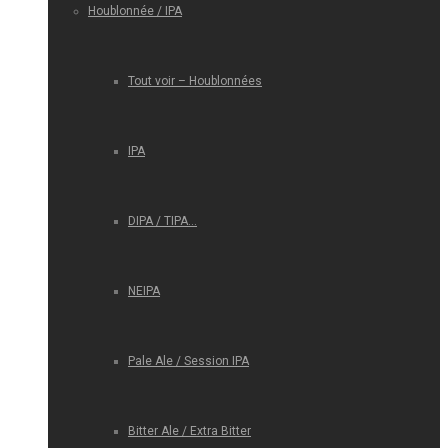
Houblonnée / IPA
Tout voir – Houblonnées
IPA
DIPA / TIPA…
NEIPA
Pale Ale / Session IPA
Bitter Ale / Extra Bitter