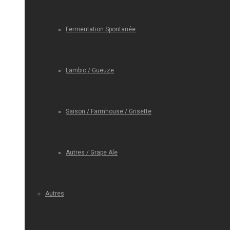
Fermentation Spontanée
Lambic / Gueuze
Saison / Farmhouse / Grisette
Autres / Grape Ale
Autres