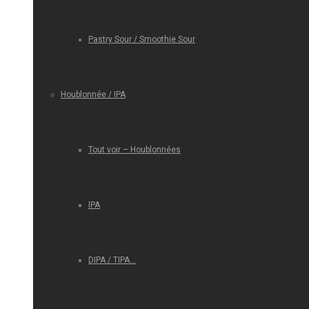
Pastry Sour / Smoothie Sour
Houblonnée / IPA
Tout voir – Houblonnées
IPA
DIPA / TIPA…