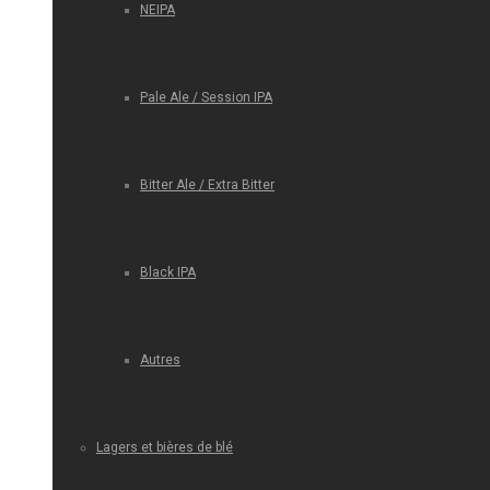
NEIPA
Pale Ale / Session IPA
Bitter Ale / Extra Bitter
Black IPA
Autres
Lagers et bières de blé