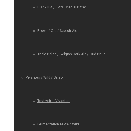
Black IPA / Extra Special Bitter
Brown / Old / Scotch Ale
Triple Belge / Belgian Dark Ale / Oud Bruin
Vivantes / Wild / Saison
Tout voir – Vivantes
Fermentation Mixte / Wild