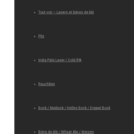
Tout voir – Lagers et bières de blé
Pils
India Pale Lager / Cold IPA
Rauchbier
Bock / Maibock / Helles Bock / Doppel Bock
Bière de blé / Wheat Ale / Weizen