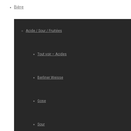
Bière
Acide / Sour / Fruitées
Tout voir – Acides
Berliner Weisse
Gose
Sour