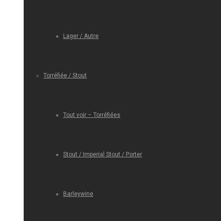
Lager / Autre
Torréfiée / Stout
Tout voir – Torréfiées
Stout / Imperial Stout / Porter
Barleywine