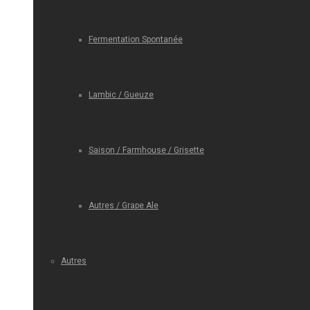
Fermentation Spontanée
Lambic / Gueuze
Saison / Farmhouse / Grisette
Autres / Grape Ale
Autres