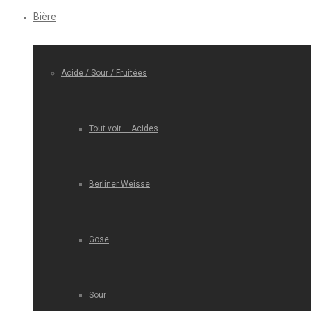
Bière
Acide / Sour / Fruitées
Tout voir – Acides
Berliner Weisse
Gose
Sour