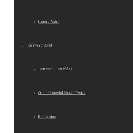
Lager / Autre
Torréfiée / Stout
Tout voir – Torréfiées
Stout / Imperial Stout / Porter
Barleywine