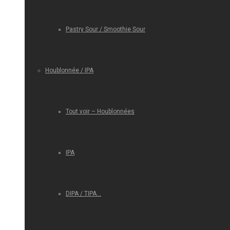
Pastry Sour / Smoothie Sour
Houblonnée / IPA
Tout voir – Houblonnées
IPA
DIPA / TIPA…