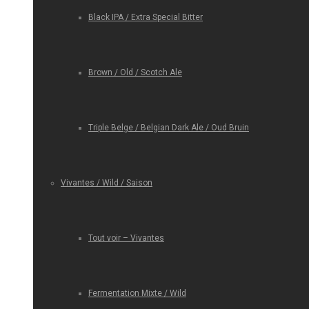
Black IPA / Extra Special Bitter
Brown / Old / Scotch Ale
Triple Belge / Belgian Dark Ale / Oud Bruin
Vivantes / Wild / Saison
Tout voir – Vivantes
Fermentation Mixte / Wild