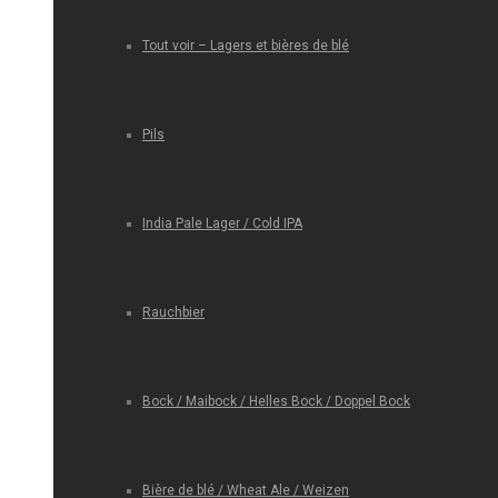
Tout voir – Lagers et bières de blé
Pils
India Pale Lager / Cold IPA
Rauchbier
Bock / Maibock / Helles Bock / Doppel Bock
Bière de blé / Wheat Ale / Weizen