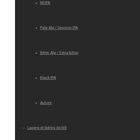
NEIPA
Pale Ale / Session IPA
Bitter Ale / Extra Bitter
Black IPA
Autres
Lagers et bières de blé