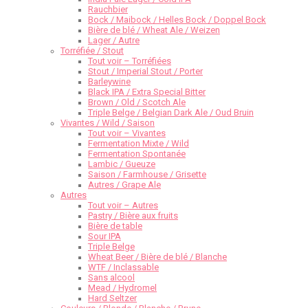
Rauchbier
Bock / Maibock / Helles Bock / Doppel Bock
Bière de blé / Wheat Ale / Weizen
Lager / Autre
Torréfiée / Stout
Tout voir – Torréfiées
Stout / Imperial Stout / Porter
Barleywine
Black IPA / Extra Special Bitter
Brown / Old / Scotch Ale
Triple Belge / Belgian Dark Ale / Oud Bruin
Vivantes / Wild / Saison
Tout voir – Vivantes
Fermentation Mixte / Wild
Fermentation Spontanée
Lambic / Gueuze
Saison / Farmhouse / Grisette
Autres / Grape Ale
Autres
Tout voir – Autres
Pastry / Bière aux fruits
Bière de table
Sour IPA
Triple Belge
Wheat Beer / Bière de blé / Blanche
WTF / Inclassable
Sans alcool
Mead / Hydromel
Hard Seltzer