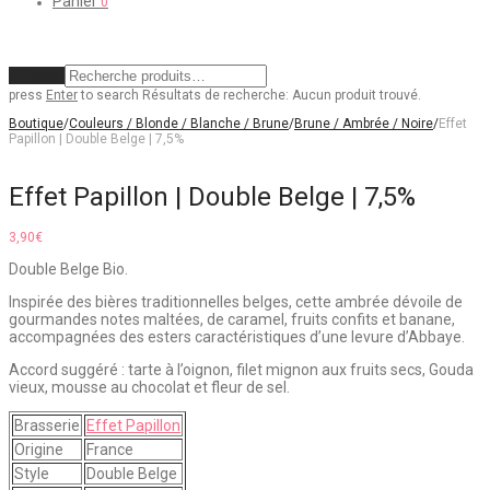
Panier
0
Effacer
press
Enter
to search
Résultats de recherche:
Aucun produit trouvé.
Boutique
/
Couleurs / Blonde / Blanche / Brune
/
Brune / Ambrée / Noire
/
Effet
Papillon | Double Belge | 7,5%
Effet Papillon | Double Belge | 7,5%
3,90
€
Double Belge Bio.
Inspirée des bières traditionnelles belges, cette ambrée dévoile de
gourmandes notes maltées, de caramel, fruits confits et banane,
accompagnées des esters caractéristiques d’une levure d’Abbaye.
Accord suggéré : tarte à l’oignon, filet mignon aux fruits secs, Gouda
vieux, mousse au chocolat et fleur de sel.
Brasserie
Effet Papillon
Origine
France
Style
Double Belge