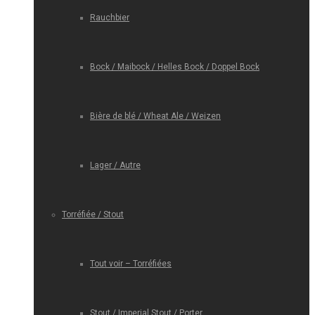
Rauchbier
Bock / Maibock / Helles Bock / Doppel Bock
Bière de blé / Wheat Ale / Weizen
Lager / Autre
Torréfiée / Stout
Tout voir – Torréfiées
Stout / Imperial Stout / Porter