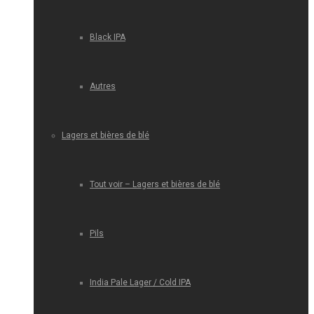
Black IPA
Autres
Lagers et bières de blé
Tout voir – Lagers et bières de blé
Pils
India Pale Lager / Cold IPA