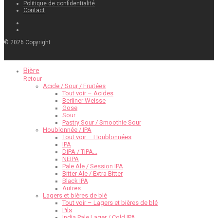
Politique de confidentialité
Contact
©
2026
Copyright
Bière
Retour
Acide / Sour / Fruitées
Tout voir – Acides
Berliner Weisse
Gose
Sour
Pastry Sour / Smoothie Sour
Houblonnée / IPA
Tout voir – Houblonnées
IPA
DIPA / TIPA…
NEIPA
Pale Ale / Session IPA
Bitter Ale / Extra Bitter
Black IPA
Autres
Lagers et bières de blé
Tout voir – Lagers et bières de blé
Pils
India Pale Lager / Cold IPA