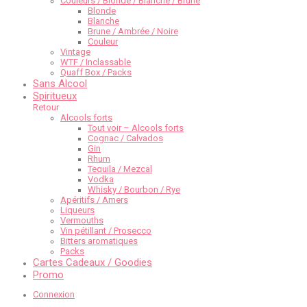
Couleurs / Blonde / Blanche / Brune
Blonde
Blanche
Brune / Ambrée / Noire
Couleur
Vintage
WTF / Inclassable
Quaff Box / Packs
Sans Alcool
Spiritueux
Retour
Alcools forts
Tout voir – Alcools forts
Cognac / Calvados
Gin
Rhum
Tequila / Mezcal
Vodka
Whisky / Bourbon / Rye
Apéritifs / Amers
Liqueurs
Vermouths
Vin pétillant / Prosecco
Bitters aromatiques
Packs
Cartes Cadeaux / Goodies
Promo
Connexion