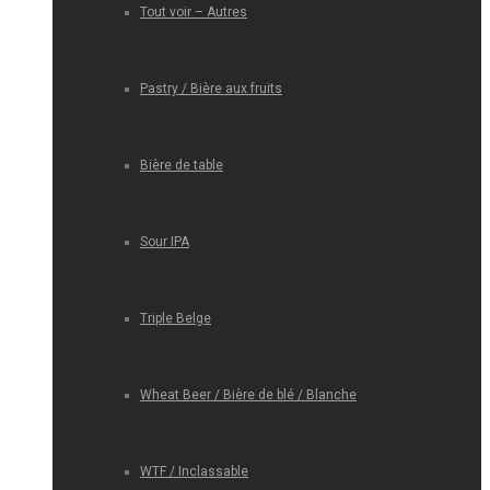
Tout voir – Autres
Pastry / Bière aux fruits
Bière de table
Sour IPA
Triple Belge
Wheat Beer / Bière de blé / Blanche
WTF / Inclassable