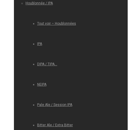
Houblonnée / IPA
Tout voir – Houblonnées
IPA
DIPA / TIPA…
NEIPA
Pale Ale / Session IPA
Bitter Ale / Extra Bitter