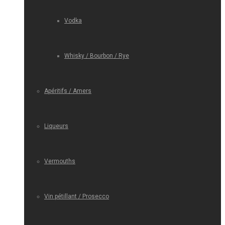
Vodka
Whisky / Bourbon / Rye
Apéritifs / Amers
Liqueurs
Vermouths
Vin pétillant / Prosecco