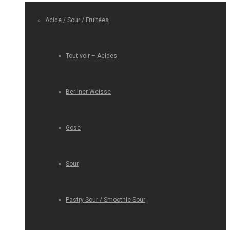
Acide / Sour / Fruitées
Tout voir – Acides
Berliner Weisse
Gose
Sour
Pastry Sour / Smoothie Sour