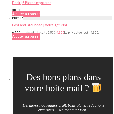
Pack | 6 Bières mystères
30,00
€
Ajouter au panier
Promo !
Lost and Grounded | Verre 1/2 Pint
6,50
€
Le prix initial était : 6,50€.
4,90
€
Le prix actuel est : 4,90€.
Ajouter au panier
Des bons plans dans
votre boite mail ?
Dernières nouveautés craft, bons plans, réductions
exclusives… Ne manquez rien !