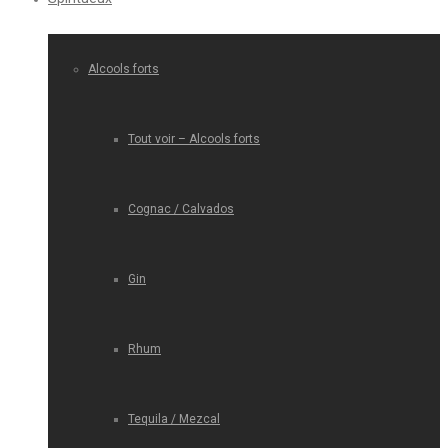
Alcools forts
Tout voir – Alcools forts
Cognac / Calvados
Gin
Rhum
Tequila / Mezcal