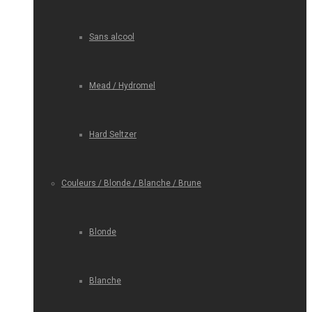
Sans alcool
Mead / Hydromel
Hard Seltzer
Couleurs / Blonde / Blanche / Brune
Blonde
Blanche