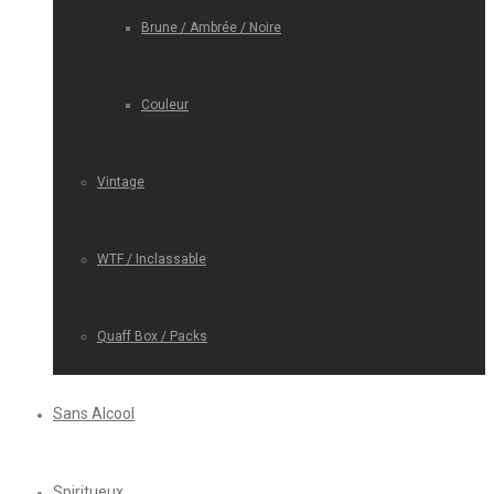
Brune / Ambrée / Noire
Couleur
Vintage
WTF / Inclassable
Quaff Box / Packs
Sans Alcool
Spiritueux