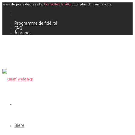
Frais de ports dégressifs.
Consultez la FAQ
pour plus d'informations.
Programme de fidélité
FAQ
À propos
Bière