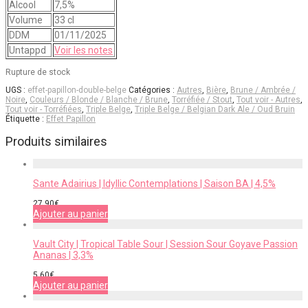
Alcool
7,5%
Volume
33 cl
DDM
01/11/2025
Untappd
Voir les notes
Rupture de stock
UGS :
effet-papillon-double-belge
Catégories :
Autres
,
Bière
,
Brune / Ambrée /
Noire
,
Couleurs / Blonde / Blanche / Brune
,
Torréfiée / Stout
,
Tout voir - Autres
,
Tout voir - Torréfiées
,
Triple Belge
,
Triple Belge / Belgian Dark Ale / Oud Bruin
Étiquette :
Effet Papillon
Produits similaires
Sante Adairius | Idyllic Contemplations | Saison BA | 4,5%
27,90
€
Ajouter au panier
Vault City | Tropical Table Sour | Session Sour Goyave Passion
Ananas | 3,3%
5,60
€
Ajouter au panier