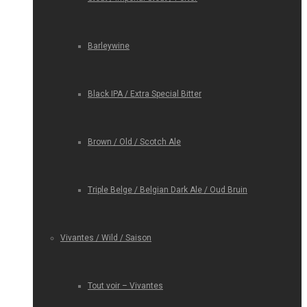
Barleywine
Black IPA / Extra Special Bitter
Brown / Old / Scotch Ale
Triple Belge / Belgian Dark Ale / Oud Bruin
Vivantes / Wild / Saison
Tout voir – Vivantes