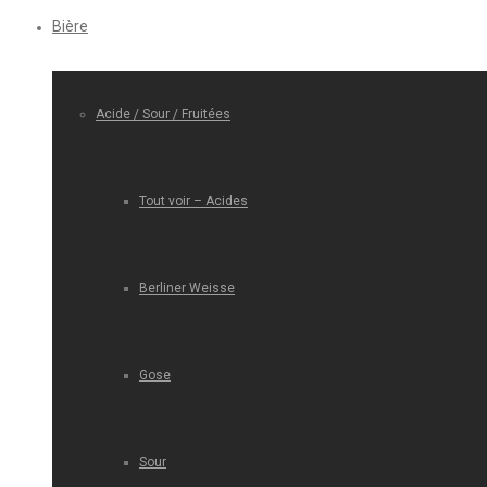
Bière
Acide / Sour / Fruitées
Tout voir – Acides
Berliner Weisse
Gose
Sour