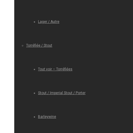
Lager / Autre
Torréfiée / Stout
Tout voir – Torréfiées
Stout / Imperial Stout / Porter
Barleywine