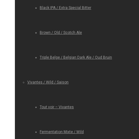
Black IPA / Extra Special Bitter
Brown / Old / Scotch Ale
Triple Belge / Belgian Dark Ale / Oud Bruin
Vivantes / Wild / Saison
Tout voir – Vivantes
Fermentation Mixte / Wild