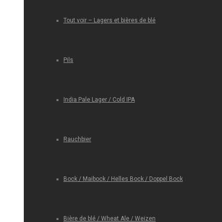
Tout voir – Lagers et bières de blé
Pils
India Pale Lager / Cold IPA
Rauchbier
Bock / Maibock / Helles Bock / Doppel Bock
Bière de blé / Wheat Ale / Weizen