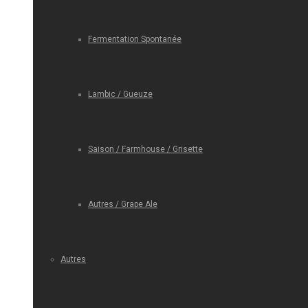
Fermentation Spontanée
Lambic / Gueuze
Saison / Farmhouse / Grisette
Autres / Grape Ale
Autres