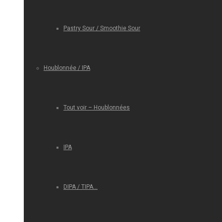
Pastry Sour / Smoothie Sour
Houblonnée / IPA
Tout voir – Houblonnées
IPA
DIPA / TIPA…