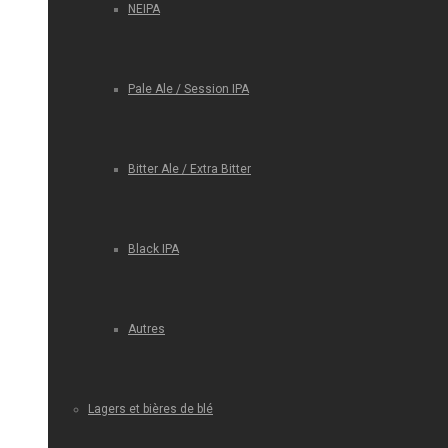
NEIPA
Pale Ale / Session IPA
Bitter Ale / Extra Bitter
Black IPA
Autres
Lagers et bières de blé