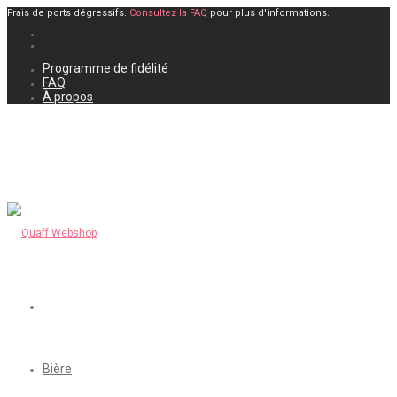
Frais de ports dégressifs.
Consultez la FAQ
pour plus d'informations.
Programme de fidélité
FAQ
À propos
Bière