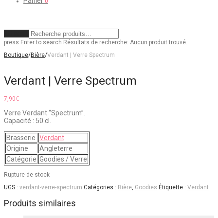
Panier
0
Effacer
press
Enter
to search
Résultats de recherche:
Aucun produit trouvé.
Boutique
/
Bière
/
Verdant | Verre Spectrum
Verdant | Verre Spectrum
7,90
€
Verre Verdant “Spectrum”.
Capacité : 50 cl.
Brasserie
Verdant
Origine
Angleterre
Catégorie
Goodies / Verre
Rupture de stock
UGS :
verdant-verre-spectrum
Catégories :
Bière
,
Goodies
Étiquette :
Verdant
Produits similaires