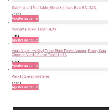
Side Project | À la Table (Blend 3) | Table Beer BA | 2,5%
40,90
€
Ajouter au panier
Verdant | Helles | Lager | 4,8%
5,40
€
Ajouter au panier
Vault City x Low Key | Tonka Black Forest Gateau | Pastry Sour
Chocolat Vanille Cerise Tonka | 4,5%
6,20
€
Ajouter au panier
Pack | 6 Bières mystères
30,00
€
Ajouter au panier