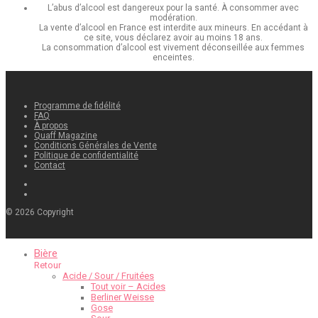
L’abus d’alcool est dangereux pour la santé. À consommer avec
modération.
La vente d’alcool en France est interdite aux mineurs. En accédant à
ce site, vous déclarez avoir au moins 18 ans.
La consommation d’alcool est vivement déconseillée aux femmes
enceintes.
Programme de fidélité
FAQ
À propos
Quaff Magazine
Conditions Générales de Vente
Politique de confidentialité
Contact
©
2026
Copyright
Bière
Retour
Acide / Sour / Fruitées
Tout voir – Acides
Berliner Weisse
Gose