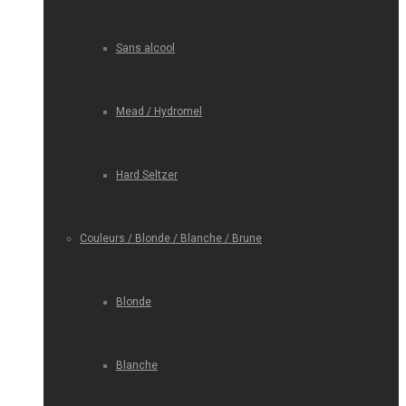
Sans alcool
Mead / Hydromel
Hard Seltzer
Couleurs / Blonde / Blanche / Brune
Blonde
Blanche