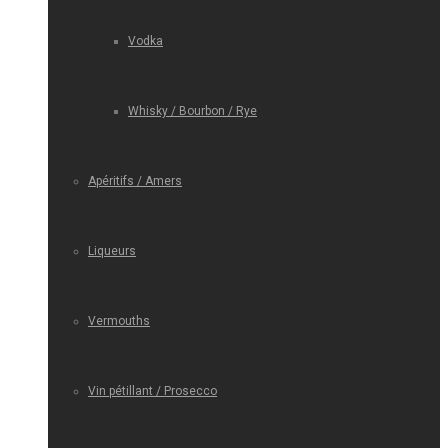
Vodka
Whisky / Bourbon / Rye
Apéritifs / Amers
Liqueurs
Vermouths
Vin pétillant / Prosecco