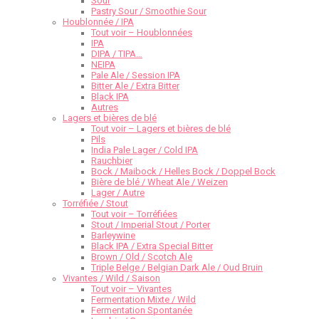
Sour
Pastry Sour / Smoothie Sour
Houblonnée / IPA
Tout voir – Houblonnées
IPA
DIPA / TIPA…
NEIPA
Pale Ale / Session IPA
Bitter Ale / Extra Bitter
Black IPA
Autres
Lagers et bières de blé
Tout voir – Lagers et bières de blé
Pils
India Pale Lager / Cold IPA
Rauchbier
Bock / Maibock / Helles Bock / Doppel Bock
Bière de blé / Wheat Ale / Weizen
Lager / Autre
Torréfiée / Stout
Tout voir – Torréfiées
Stout / Imperial Stout / Porter
Barleywine
Black IPA / Extra Special Bitter
Brown / Old / Scotch Ale
Triple Belge / Belgian Dark Ale / Oud Bruin
Vivantes / Wild / Saison
Tout voir – Vivantes
Fermentation Mixte / Wild
Fermentation Spontanée