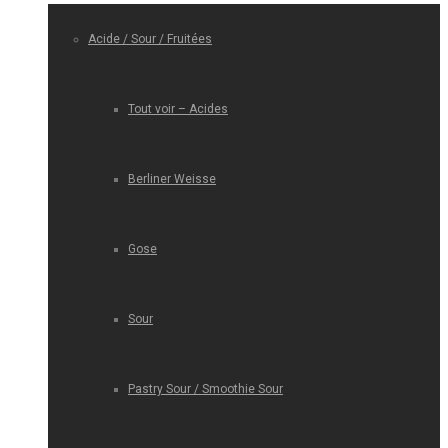
Acide / Sour / Fruitées
Tout voir – Acides
Berliner Weisse
Gose
Sour
Pastry Sour / Smoothie Sour