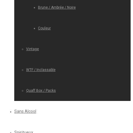
Brune / Ambrée / Noire
Couleur
Vintage
WTF / Inclassable
Quaff Box / Packs
Sans Alcool
Spiritueux