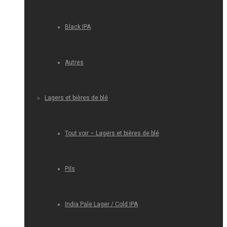
Black IPA
Autres
Lagers et bières de blé
Tout voir – Lagers et bières de blé
Pils
India Pale Lager / Cold IPA