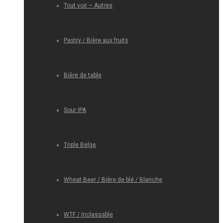
Tout voir – Autres
Pastry / Bière aux fruits
Bière de table
Sour IPA
Triple Belge
Wheat Beer / Bière de blé / Blanche
WTF / Inclassable