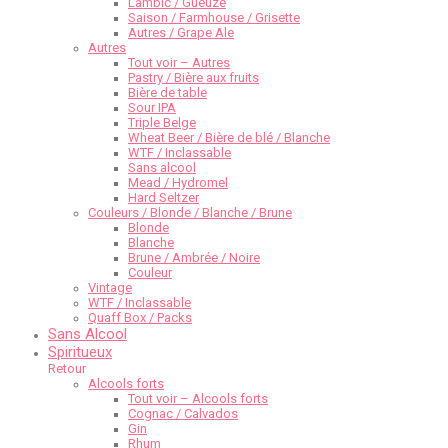
Lambic / Gueuze
Saison / Farmhouse / Grisette
Autres / Grape Ale
Autres
Tout voir – Autres
Pastry / Bière aux fruits
Bière de table
Sour IPA
Triple Belge
Wheat Beer / Bière de blé / Blanche
WTF / Inclassable
Sans alcool
Mead / Hydromel
Hard Seltzer
Couleurs / Blonde / Blanche / Brune
Blonde
Blanche
Brune / Ambrée / Noire
Couleur
Vintage
WTF / Inclassable
Quaff Box / Packs
Sans Alcool
Spiritueux
Retour
Alcools forts
Tout voir – Alcools forts
Cognac / Calvados
Gin
Rhum