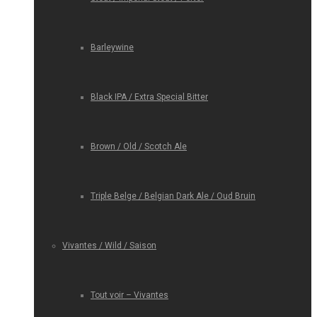
Barleywine
Black IPA / Extra Special Bitter
Brown / Old / Scotch Ale
Triple Belge / Belgian Dark Ale / Oud Bruin
Vivantes / Wild / Saison
Tout voir – Vivantes