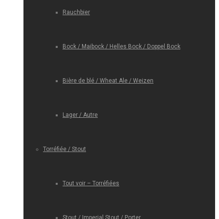
Rauchbier
Bock / Maibock / Helles Bock / Doppel Bock
Bière de blé / Wheat Ale / Weizen
Lager / Autre
Torréfiée / Stout
Tout voir – Torréfiées
Stout / Imperial Stout / Porter