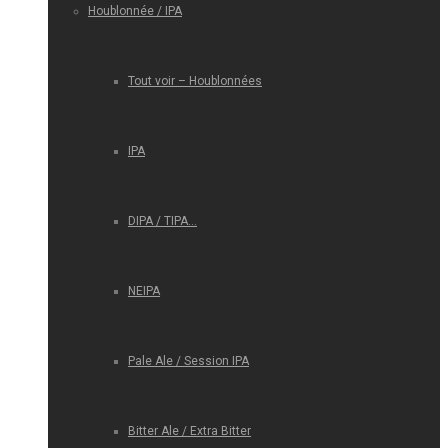
Houblonnée / IPA
Tout voir – Houblonnées
IPA
DIPA / TIPA…
NEIPA
Pale Ale / Session IPA
Bitter Ale / Extra Bitter