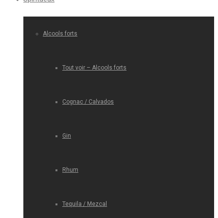
Alcools forts
Tout voir – Alcools forts
Cognac / Calvados
Gin
Rhum
Tequila / Mezcal