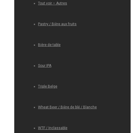
Tout voir – Autres
Pastry / Bière aux fruits
Bière de table
Sour IPA
Triple Belge
Wheat Beer / Bière de blé / Blanche
WTF / Inclassable