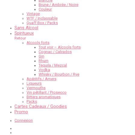
Blanche
Brune / Ambrée / Noire
Couleur
Vintage
WTF / Inclassable
Quaff Box / Packs
Sans Alcool
Spiritueux
Retour
Alcools forts
Tout voir – Alcools forts
Cognac / Calvados
Gin
Rhum
Tequila / Mezcal
Vodka
Whisky / Bourbon / Rye
Apéritifs / Amers
Liqueurs
Vermouths
Vin pétillant / Prosecco
Bitters aromatiques
Packs
Cartes Cadeaux / Goodies
Promo
Connexion