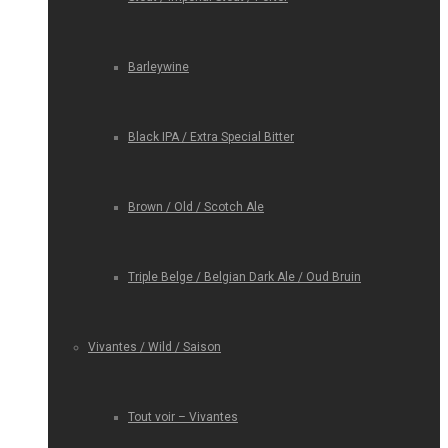
Barleywine
Black IPA / Extra Special Bitter
Brown / Old / Scotch Ale
Triple Belge / Belgian Dark Ale / Oud Bruin
Vivantes / Wild / Saison
Tout voir – Vivantes