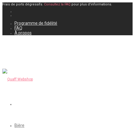
Frais de ports dégressifs.
Consultez la FAQ
pour plus d'informations.
Programme de fidélité
FAQ
À propos
Bière