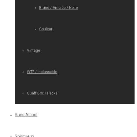
Brune / Ambrée / Noire
Couleur
Vintage
WTF / Inclassable
Quaff Box / Packs
Sans Alcool
Spiritueux