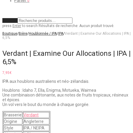
Panier
0
Effacer
press
Enter
to search
Résultats de recherche:
Aucun produit trouvé.
Boutique
/
Bière
/
Houblonnée / IPA
/
IPA
/
Verdant | Examine Our Allocations | IPA |
6,5%
Verdant | Examine Our Allocations | IPA |
6,5%
7,95
€
IPA aux houblons australiens et néo-zélandais.
Houblons : Idaho 7, Ella, Enigma, Motueka, Waimea
Une combinaison détonante, aux notes de fruits tropicaux, résineux
et épices.
Un vol vers le bout du monde à chaque gorgée.
Brasserie
Verdant
Origine
Angleterre
Style
IPA / NEIPA