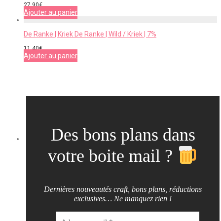
27,90
€
Ajouter au panier
De Ranke | Kriek De Ranke | Wild / Kriek | 7%
11,40
€
Ajouter au panier
Des bons plans dans
votre boite mail ?
Dernières nouveautés craft, bons plans, réductions
exclusives… Ne manquez rien !