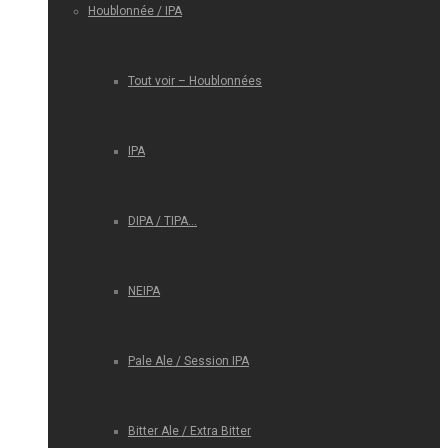
Houblonnée / IPA
Tout voir – Houblonnées
IPA
DIPA / TIPA…
NEIPA
Pale Ale / Session IPA
Bitter Ale / Extra Bitter