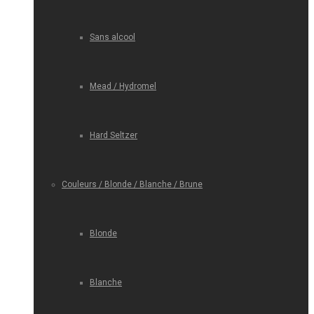
Sans alcool
Mead / Hydromel
Hard Seltzer
Couleurs / Blonde / Blanche / Brune
Blonde
Blanche