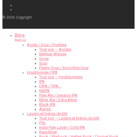
©
2026
Copyright
Bière
Retour
Acide / Sour / Fruitées
Tout voir – Acides
Berliner Weisse
Gose
Sour
Pastry Sour / Smoothie Sour
Houblonnée / IPA
Tout voir – Houblonnées
IPA
DIPA / TIPA…
NEIPA
Pale Ale / Session IPA
Bitter Ale / Extra Bitter
Black IPA
Autres
Lagers et bières de blé
Tout voir – Lagers et bières de blé
Pils
India Pale Lager / Cold IPA
Rauchbier
Bock / Maibock / Helles Bock / Doppel Bock