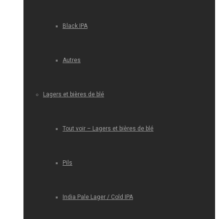
Black IPA
Autres
Lagers et bières de blé
Tout voir – Lagers et bières de blé
Pils
India Pale Lager / Cold IPA