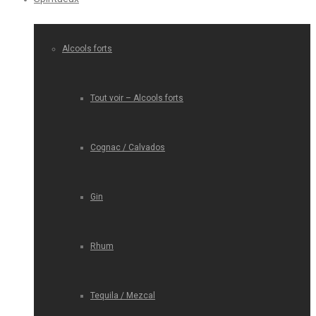
Alcools forts
Tout voir – Alcools forts
Cognac / Calvados
Gin
Rhum
Tequila / Mezcal