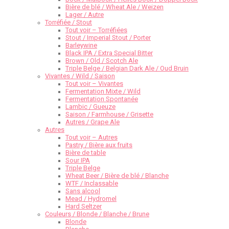
Bière de blé / Wheat Ale / Weizen
Lager / Autre
Torréfiée / Stout
Tout voir – Torréfiées
Stout / Imperial Stout / Porter
Barleywine
Black IPA / Extra Special Bitter
Brown / Old / Scotch Ale
Triple Belge / Belgian Dark Ale / Oud Bruin
Vivantes / Wild / Saison
Tout voir – Vivantes
Fermentation Mixte / Wild
Fermentation Spontanée
Lambic / Gueuze
Saison / Farmhouse / Grisette
Autres / Grape Ale
Autres
Tout voir – Autres
Pastry / Bière aux fruits
Bière de table
Sour IPA
Triple Belge
Wheat Beer / Bière de blé / Blanche
WTF / Inclassable
Sans alcool
Mead / Hydromel
Hard Seltzer
Couleurs / Blonde / Blanche / Brune
Blonde