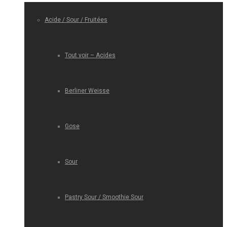
Acide / Sour / Fruitées
Tout voir – Acides
Berliner Weisse
Gose
Sour
Pastry Sour / Smoothie Sour