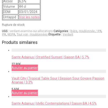
Alcool
6,5%
Volume
44 cl
DDM
03/01/2024
Untappd
Voir les notes
Rupture de stock
UGS :
verdant-examine-our-allocations
Catégories :
Bière
,
Houblonnée / IPA
,
IPA
,
NEIPA
,
Tout voir - Houblonnées
Étiquette :
Verdant
Produits similaires
Sante Adairius | Stratified Sunset | Saison BA | 5,7%
27,90
€
Ajouter au panier
Vault City | Tropical Table Sour | Session Sour Goyave Passion
Ananas | 3,3%
5,60
€
Ajouter au panier
Sante Adairius | Idyllic Contemplations | Saison BA | 4,5%