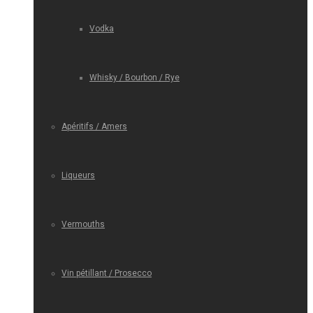
Vodka
Whisky / Bourbon / Rye
Apéritifs / Amers
Liqueurs
Vermouths
Vin pétillant / Prosecco