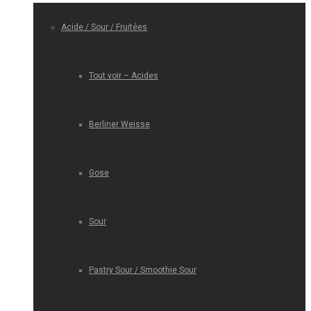
Acide / Sour / Fruitées
Tout voir – Acides
Berliner Weisse
Gose
Sour
Pastry Sour / Smoothie Sour