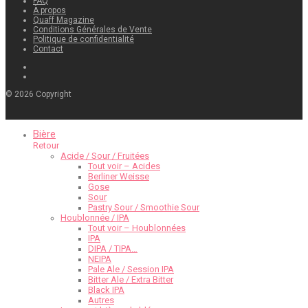
FAQ
À propos
Quaff Magazine
Conditions Générales de Vente
Politique de confidentialité
Contact
©
2026
Copyright
Bière
Retour
Acide / Sour / Fruitées
Tout voir – Acides
Berliner Weisse
Gose
Sour
Pastry Sour / Smoothie Sour
Houblonnée / IPA
Tout voir – Houblonnées
IPA
DIPA / TIPA…
NEIPA
Pale Ale / Session IPA
Bitter Ale / Extra Bitter
Black IPA
Autres