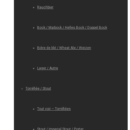
Rauchbier
Bock / Maibock / Helles Bock / Doppel Bock
Bière de blé / Wheat Ale / Weizen
Lager / Autre
Torréfiée / Stout
Tout voir – Torréfiées
Stout / Imperial Stout / Porter