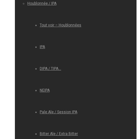
Houblonnée / IPA
Tout voir – Houblonnées
IPA
DIPA / TIPA…
NEIPA
Pale Ale / Session IPA
Bitter Ale / Extra Bitter