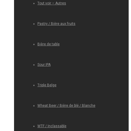
Tout voir – Autres
Pastry / Bière aux fruits
Bière de table
Sour IPA
Triple Belge
Wheat Beer / Bière de blé / Blanche
WTF / Inclassable