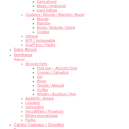
Sans alcool
Mead / Hydromel
Hard Seltzer
Couleurs / Blonde / Blanche / Brune
Blonde
Blanche
Brune / Ambrée / Noire
Couleur
Vintage
WTF / Inclassable
Quaff Box / Packs
Sans Alcool
Spiritueux
Retour
Alcools forts
Tout voir – Alcools forts
Cognac / Calvados
Gin
Rhum
Tequila / Mezcal
Vodka
Whisky / Bourbon / Rye
Apéritifs / Amers
Liqueurs
Vermouths
Vin pétillant / Prosecco
Bitters aromatiques
Packs
Cartes Cadeaux / Goodies