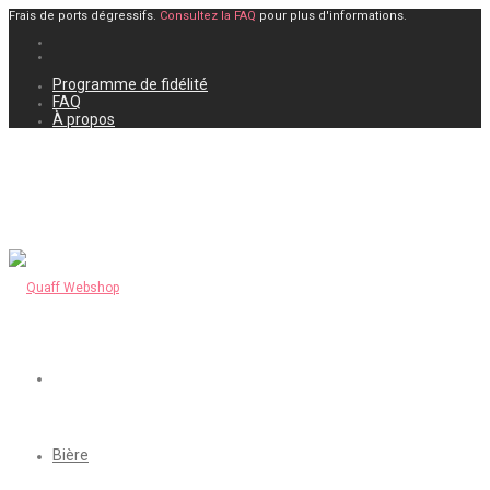
Frais de ports dégressifs.
Consultez la FAQ
pour plus d'informations.
Programme de fidélité
FAQ
À propos
Bière