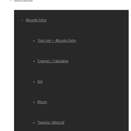
Alcools forts
Tout voir – Alcools forts
Cognac / Calvados
Gin
Rhum
Tequila / Mezcal