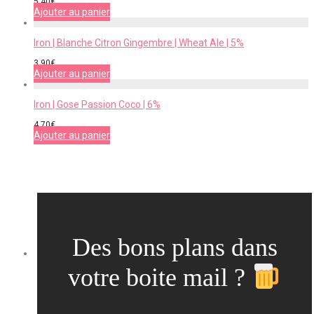
5,40
€
Ajouter au panier
Iron | Blanche Citron Gingembre | Wheat Ale | 5%
3,90
€
Ajouter au panier
Iron | Gose Passion Coco | 6%
4,70
€
Ajouter au panier
Des bons plans dans
votre boite mail ?