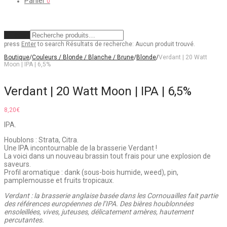
Panier
0
Effacer
press
Enter
to search
Résultats de recherche:
Aucun produit trouvé.
Boutique
/
Couleurs / Blonde / Blanche / Brune
/
Blonde
/
Verdant | 20 Watt
Moon | IPA | 6,5%
Verdant | 20 Watt Moon | IPA | 6,5%
8,20
€
IPA.
Houblons : Strata, Citra.
Une IPA incontournable de la brasserie Verdant !
La voici dans un nouveau brassin tout frais pour une explosion de
saveurs.
Profil aromatique : dank (sous-bois humide, weed), pin,
pamplemousse et fruits tropicaux.
Verdant : la brasserie anglaise basée dans les Cornouailles fait partie
des références européennes de l’IPA. Des bières houblonnées
ensoleillées, vives, juteuses, délicatement amères, hautement
percutantes.