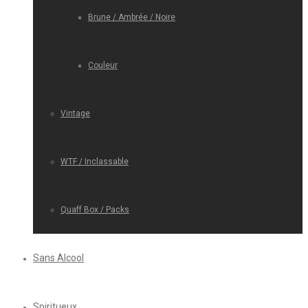
Brune / Ambrée / Noire
Couleur
Vintage
WTF / Inclassable
Quaff Box / Packs
Sans Alcool
Spiritueux