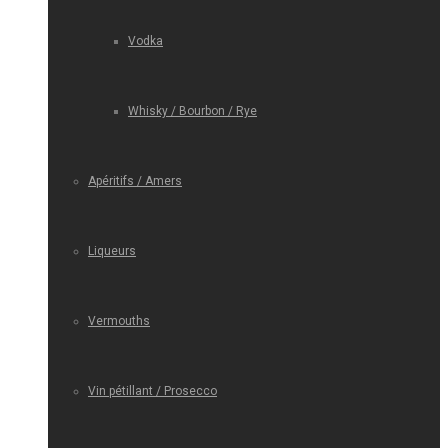
Vodka
Whisky / Bourbon / Rye
Apéritifs / Amers
Liqueurs
Vermouths
Vin pétillant / Prosecco