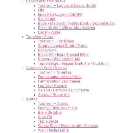
Lagers et bières de blé
Tout voir – Lagers et bières de blé
Pils
India Pale Lager / Cold IPA
Rauchbier
Bock / Maibock / Helles Bock / Doppel Bock
Bière de blé / Wheat Ale / Weizen
Lager / Autre
Torréfiée / Stout
Tout voir – Torréfiées
Stout / Imperial Stout / Porter
Barleywine
Black IPA / Extra Special Bitter
Brown / Old / Scotch Ale
Triple Belge / Belgian Dark Ale / Oud Bruin
Vivantes / Wild / Saison
Tout voir – Vivantes
Fermentation Mixte / Wild
Fermentation Spontanée
Lambic / Gueuze
Saison / Farmhouse / Grisette
Autres / Grape Ale
Autres
Tout voir – Autres
Pastry / Bière aux fruits
Bière de table
Sour IPA
Triple Belge
Wheat Beer / Bière de blé / Blanche
WTF / Inclassable