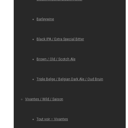
Barleywine
Black IPA / Extra Special Bitter
Brown / Old / Scotch Ale
Triple Belge / Belgian Dark Ale / Oud Bruin
Vivantes / Wild / Saison
Tout voir – Vivantes