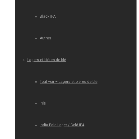
Black IPA
Autres
Lagers et bières de blé
Tout voir – Lagers et bières de blé
Pils
India Pale Lager / Cold IPA