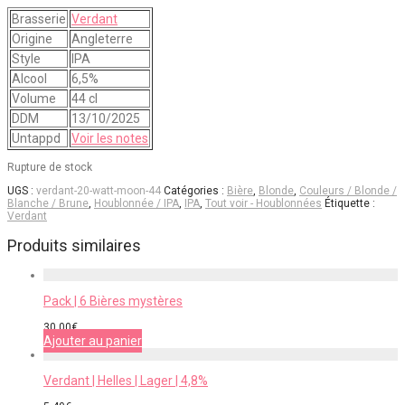
Brasserie
Verdant
Origine
Angleterre
Style
IPA
Alcool
6,5%
Volume
44 cl
DDM
13/10/2025
Untappd
Voir les notes
Rupture de stock
UGS :
verdant-20-watt-moon-44
Catégories :
Bière
,
Blonde
,
Couleurs / Blonde /
Blanche / Brune
,
Houblonnée / IPA
,
IPA
,
Tout voir - Houblonnées
Étiquette :
Verdant
Produits similaires
Pack | 6 Bières mystères
30,00
€
Ajouter au panier
Verdant | Helles | Lager | 4,8%