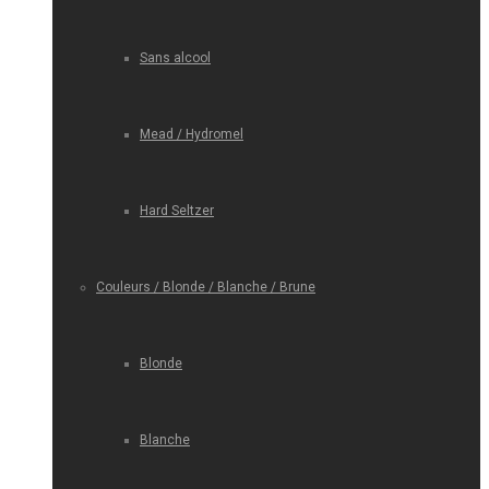
Sans alcool
Mead / Hydromel
Hard Seltzer
Couleurs / Blonde / Blanche / Brune
Blonde
Blanche