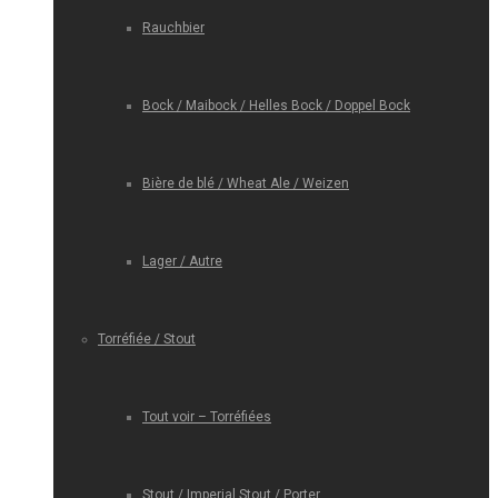
Rauchbier
Bock / Maibock / Helles Bock / Doppel Bock
Bière de blé / Wheat Ale / Weizen
Lager / Autre
Torréfiée / Stout
Tout voir – Torréfiées
Stout / Imperial Stout / Porter