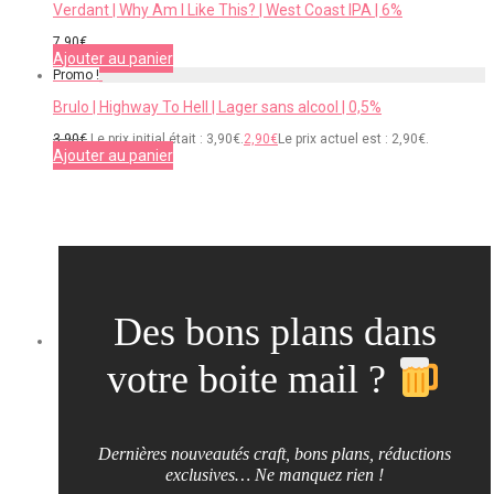
Verdant | Why Am I Like This? | West Coast IPA | 6%
7,90
€
Ajouter au panier
Promo !
Brulo | Highway To Hell | Lager sans alcool | 0,5%
3,90
€
Le prix initial était : 3,90€.
2,90
€
Le prix actuel est : 2,90€.
Ajouter au panier
Des bons plans dans
votre boite mail ?
Dernières nouveautés craft, bons plans, réductions
exclusives… Ne manquez rien !