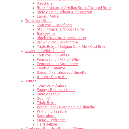
Rauchbier
Bock / Maibock / Helles Bock / Doppel Bock
Bière de blé / Wheat Ale / Weizen
Lager / Autre
Torréfiée / Stout
Tout voir – Torréfiées
Stout / Imperial Stout / Porter
Barleywine
Black IPA / Extra Special Bitter
Brown / Old / Scotch Ale
Triple Belge / Belgian Dark Ale / Oud Bruin
Vivantes / Wild / Saison
Tout voir – Vivantes
Fermentation Mixte / Wild
Fermentation Spontanée
Lambic / Gueuze
Saison / Farmhouse / Grisette
Autres / Grape Ale
Autres
Tout voir – Autres
Pastry / Bière aux fruits
Bière de table
Sour IPA
Triple Belge
Wheat Beer / Bière de blé / Blanche
WTF / Inclassable
Sans alcool
Mead / Hydromel
Hard Seltzer
Couleurs / Blonde / Blanche / Brune