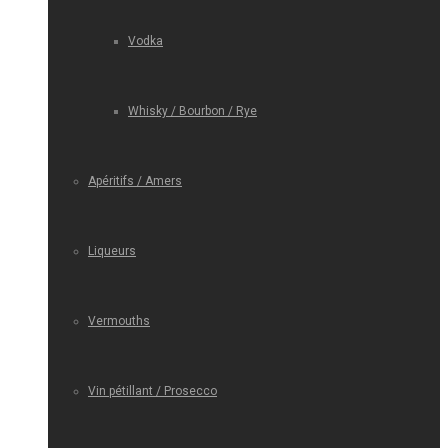
Vodka
Whisky / Bourbon / Rye
Apéritifs / Amers
Liqueurs
Vermouths
Vin pétillant / Prosecco