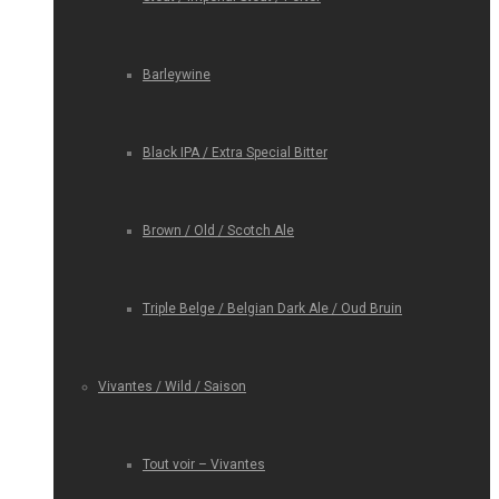
Barleywine
Black IPA / Extra Special Bitter
Brown / Old / Scotch Ale
Triple Belge / Belgian Dark Ale / Oud Bruin
Vivantes / Wild / Saison
Tout voir – Vivantes