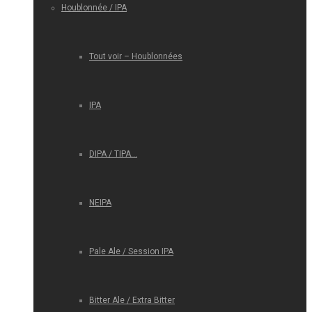
Houblonnée / IPA
Tout voir – Houblonnées
IPA
DIPA / TIPA…
NEIPA
Pale Ale / Session IPA
Bitter Ale / Extra Bitter