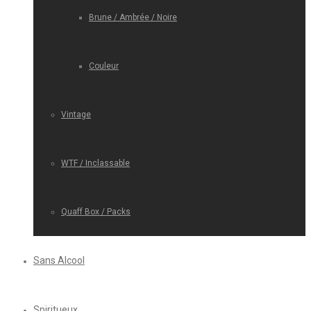
Brune / Ambrée / Noire
Couleur
Vintage
WTF / Inclassable
Quaff Box / Packs
Sans Alcool
Spiritueux