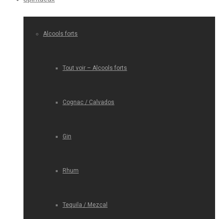
Alcools forts
Tout voir – Alcools forts
Cognac / Calvados
Gin
Rhum
Tequila / Mezcal