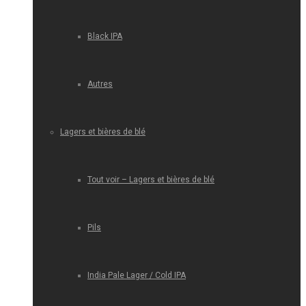
Black IPA
Autres
Lagers et bières de blé
Tout voir – Lagers et bières de blé
Pils
India Pale Lager / Cold IPA