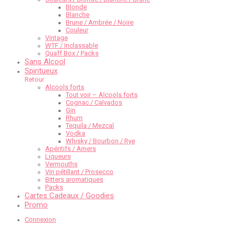
Blonde
Blanche
Brune / Ambrée / Noire
Couleur
Vintage
WTF / Inclassable
Quaff Box / Packs
Sans Alcool
Spiritueux
Retour
Alcools forts
Tout voir – Alcools forts
Cognac / Calvados
Gin
Rhum
Tequila / Mezcal
Vodka
Whisky / Bourbon / Rye
Apéritifs / Amers
Liqueurs
Vermouths
Vin pétillant / Prosecco
Bitters aromatiques
Packs
Cartes Cadeaux / Goodies
Promo
Connexion