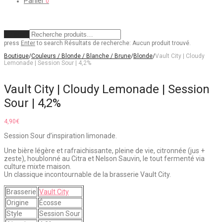
Panier
0
Effacer
press
Enter
to search
Résultats de recherche:
Aucun produit trouvé.
Boutique
/
Couleurs / Blonde / Blanche / Brune
/
Blonde
/
Vault City | Cloudy
Lemonade | Session Sour | 4,2%
Vault City | Cloudy Lemonade | Session
Sour | 4,2%
4,90
€
Session Sour d’inspiration limonade.
Une bière légère et rafraichissante, pleine de vie, citronnée (jus +
zeste), houblonné au Citra et Nelson Sauvin, le tout fermenté via
culture mixte maison.
Un classique incontournable de la brasserie Vault City.
Brasserie
Vault City
Origine
Écosse
Style
Session Sour