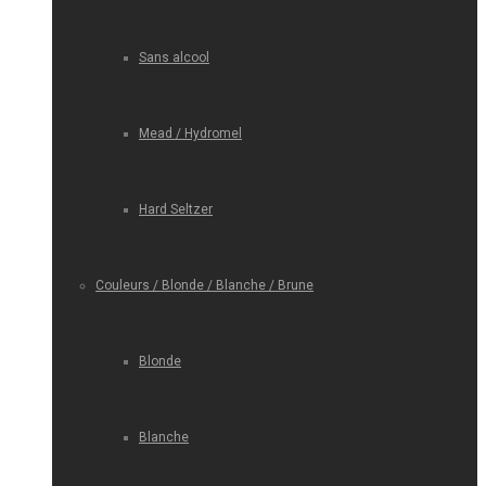
Sans alcool
Mead / Hydromel
Hard Seltzer
Couleurs / Blonde / Blanche / Brune
Blonde
Blanche