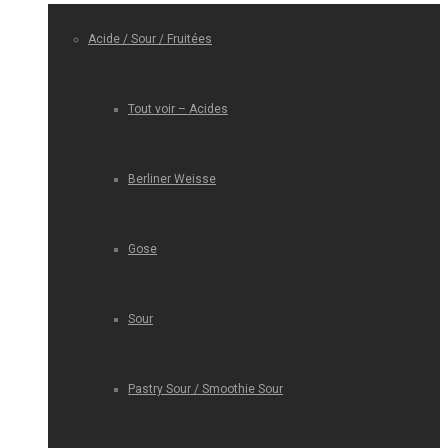
Acide / Sour / Fruitées
Tout voir – Acides
Berliner Weisse
Gose
Sour
Pastry Sour / Smoothie Sour