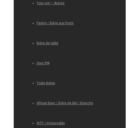
Tout voir – Autres
Pastry / Bière aux fruits
Bière de table
Sour IPA
Triple Belge
Wheat Beer / Bière de blé / Blanche
WTF / Inclassable