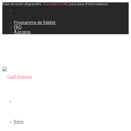
Frais de ports dégressifs.
Consultez la FAQ
pour plus d'informations.
Programme de fidélité
FAQ
À propos
Bière