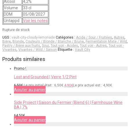
Alcool
4,2%
Volume
33 cl
DDM
05/08/2027
Untappd
Voir les notes
Rupture de stock
UGS :
vault-city-cloudy-lemonade
Catégories :
Acide / Sour / Fruitées
,
Autres
,
Bière
,
Blonde
,
Couleurs / Blonde / Blanche / Brune
,
Fermentation Mixte / Wild
,
Pastry / Bière aux fruits
,
Sour
,
Tout voir - Acides
,
Tout voir - Autres
,
Tout voir -
Vivantes
,
Vivantes / Wild / Saison
Étiquette :
Vault City
Produits similaires
Promo !
Lost and Grounded | Verre 1/2 Pint
6,50
€
Le prix initial était : 6,50€.
4,90
€
Le prix actuel est : 4,90€.
Ajouter au panier
Side Project | Saison du Fermier (Blend 6) | Farmhouse Wine
BA | 7%
64,50
€
Ajouter au panier