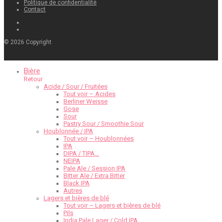
Politique de confidentialité
Contact
©
2026
Copyright
Bière
Retour
Acide / Sour / Fruitées
Tout voir – Acides
Berliner Weisse
Gose
Sour
Pastry Sour / Smoothie Sour
Houblonnée / IPA
Tout voir – Houblonnées
IPA
DIPA / TIPA…
NEIPA
Pale Ale / Session IPA
Bitter Ale / Extra Bitter
Black IPA
Autres
Lagers et bières de blé
Tout voir – Lagers et bières de blé
Pils
India Pale Lager / Cold IPA