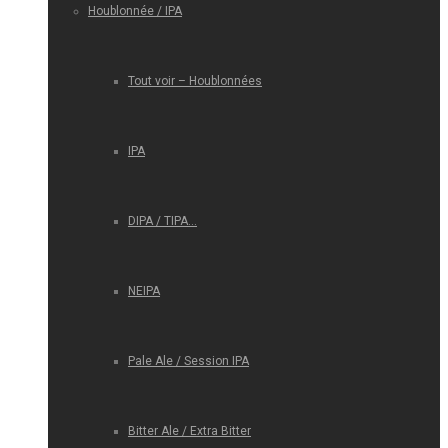
Houblonnée / IPA
Tout voir – Houblonnées
IPA
DIPA / TIPA…
NEIPA
Pale Ale / Session IPA
Bitter Ale / Extra Bitter