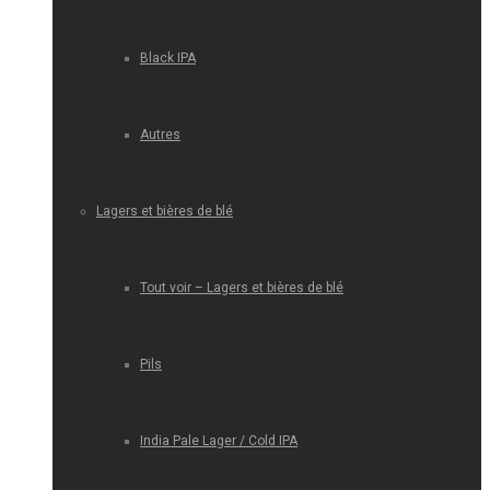
Black IPA
Autres
Lagers et bières de blé
Tout voir – Lagers et bières de blé
Pils
India Pale Lager / Cold IPA