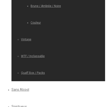
Brune / Ambrée / Noire
Couleur
Vintage
WTF / Inclassable
Quaff Box / Packs
Sans Alcool
Spiritueux