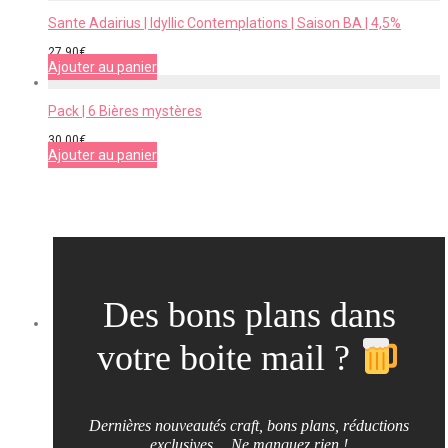
Sante Adairius | Idyllic Contemplations | Saison BA | 4,5%
27,90
€
Ajouter au panier
Pack | 6 Bières mystères
30,00
€
Ajouter au panier
Des bons plans dans
votre boite mail ?
Dernières nouveautés craft, bons plans, réductions
exclusives… Ne manquez rien !