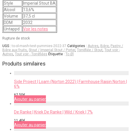
Style
Imperial Stout BA
Alcool
13,6%
Volume
37,5 cl
DDM
2032
Untappd
Voir les notes
Rupture de stock
UGS :
to-ol-mash-test-yummies-2022-37
Catégories :
Autres
,
Bière
,
Pastry /
Bière aux fruits
,
Stout / Imperial Stout / Porter
,
Torréfiée / Stout
,
Tout voir -
Autres
,
Tout voir - Torréfiées
Étiquette :
To Øl
Produits similaires
Side Project | Loam (Norton 2022) | Farmhouse Raisin Norton |
6%
62,50
€
Ajouter au panier
De Ranke | Kriek De Ranke | Wild / Kriek | 7%
11,40
€
Ajouter au panier