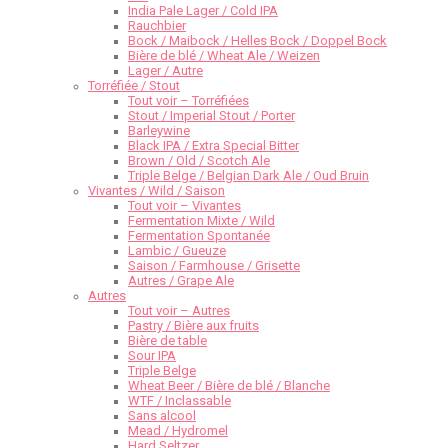
India Pale Lager / Cold IPA
Rauchbier
Bock / Maibock / Helles Bock / Doppel Bock
Bière de blé / Wheat Ale / Weizen
Lager / Autre
Torréfiée / Stout
Tout voir – Torréfiées
Stout / Imperial Stout / Porter
Barleywine
Black IPA / Extra Special Bitter
Brown / Old / Scotch Ale
Triple Belge / Belgian Dark Ale / Oud Bruin
Vivantes / Wild / Saison
Tout voir – Vivantes
Fermentation Mixte / Wild
Fermentation Spontanée
Lambic / Gueuze
Saison / Farmhouse / Grisette
Autres / Grape Ale
Autres
Tout voir – Autres
Pastry / Bière aux fruits
Bière de table
Sour IPA
Triple Belge
Wheat Beer / Bière de blé / Blanche
WTF / Inclassable
Sans alcool
Mead / Hydromel
Hard Seltzer