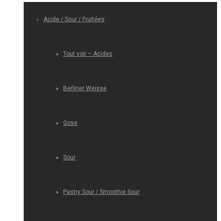
Acide / Sour / Fruitées
Tout voir – Acides
Berliner Weisse
Gose
Sour
Pastry Sour / Smoothie Sour