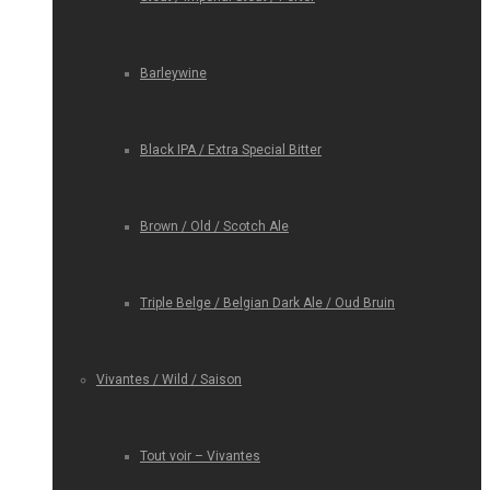
Barleywine
Black IPA / Extra Special Bitter
Brown / Old / Scotch Ale
Triple Belge / Belgian Dark Ale / Oud Bruin
Vivantes / Wild / Saison
Tout voir – Vivantes