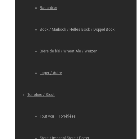
Rauchbier
Bock / Maibock / Helles Bock / Doppel Bock
Bière de blé / Wheat Ale / Weizen
Lager / Autre
Torréfiée / Stout
Tout voir – Torréfiées
Stout / Imperial Stout / Porter