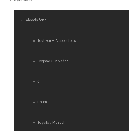
Alcools forts
Tout voir – Alcools forts
Cognac / Calvados
Gin
Rhum
Tequila / Mezcal