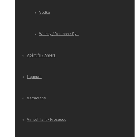
Vodka
Whisky / Bourbon / Rye
Apéritifs / Amers
Liqueurs
Vermouths
Vin pétillant / Prosecco