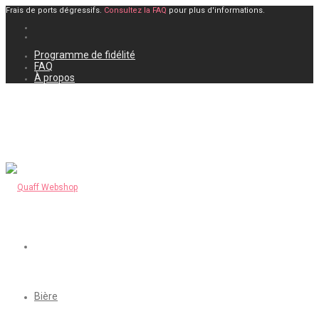
Frais de ports dégressifs.
Consultez la FAQ
pour plus d'informations.
Programme de fidélité
FAQ
À propos
Bière