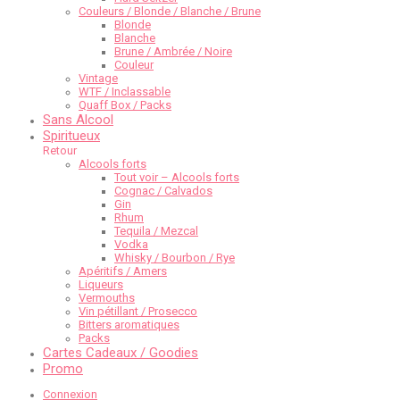
Couleurs / Blonde / Blanche / Brune
Blonde
Blanche
Brune / Ambrée / Noire
Couleur
Vintage
WTF / Inclassable
Quaff Box / Packs
Sans Alcool
Spiritueux
Retour
Alcools forts
Tout voir – Alcools forts
Cognac / Calvados
Gin
Rhum
Tequila / Mezcal
Vodka
Whisky / Bourbon / Rye
Apéritifs / Amers
Liqueurs
Vermouths
Vin pétillant / Prosecco
Bitters aromatiques
Packs
Cartes Cadeaux / Goodies
Promo
Connexion