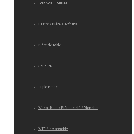
Tout voir – Autres
Pastry / Bière aux fruits
Bière de table
Sour IPA
Triple Belge
Wheat Beer / Bière de blé / Blanche
WTF / Inclassable