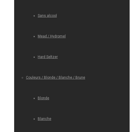
Sans alcool
Mead / Hydromel
Hard Seltzer
Couleurs / Blonde / Blanche / Brune
Blonde
Blanche