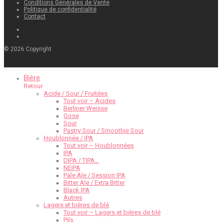
Conditions Générales de Vente
Politique de confidentialité
Contact
©
2026
Copyright
Bière
Retour
Acide / Sour / Fruitées
Tout voir – Acides
Berliner Weisse
Gose
Sour
Pastry Sour / Smoothie Sour
Houblonnée / IPA
Tout voir – Houblonnées
IPA
DIPA / TIPA…
NEIPA
Pale Ale / Session IPA
Bitter Ale / Extra Bitter
Black IPA
Autres
Lagers et bières de blé
Tout voir – Lagers et bières de blé
Pils