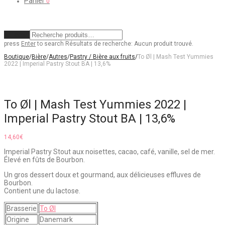
Panier
0
Effacer
press
Enter
to search
Résultats de recherche:
Aucun produit trouvé.
Boutique
/
Bière
/
Autres
/
Pastry / Bière aux fruits
/
To Øl | Mash Test Yummies
2022 | Imperial Pastry Stout BA | 13,6%
To Øl | Mash Test Yummies 2022 |
Imperial Pastry Stout BA | 13,6%
14,60
€
Imperial Pastry Stout aux noisettes, cacao, café, vanille, sel de mer.
Élevé en fûts de Bourbon.
Un gros dessert doux et gourmand, aux délicieuses effluves de
Bourbon.
Contient une du lactose.
Brasserie
To Øl
Origine
Danemark