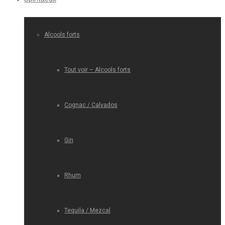
Alcools forts
Tout voir – Alcools forts
Cognac / Calvados
Gin
Rhum
Tequila / Mezcal