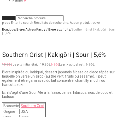
Panier
0
Effacer
press
Enter
to search
Résultats de recherche:
Aucun produit trouvé.
Boutique
/
Bière
/
Autres
/
Pastry / Bière aux fruits
/
Southern Grist | Kakigōri | Sour
| 5,6%
Southern Grist | Kakigōri | Sour | 5,6%
10,90
€
Le prix initial était : 10,90€.
6,90
€
Le prix actuel est : 6,90€.
Bière inspirée du kakigōri, dessert japonais à base de glace râpée sur
laquelle on verse un sirop (au thé vert, fruits ou sésame). Il peut
également être garni avec du lait concentré, chantilly, mochi ou
haricot azuki.
Ici, il s’agit d’une Sour Ale à la fraise, cerise, hibiscus, noix de coco et
lactose.
Brasserie
Southern Grist
Origine
USA