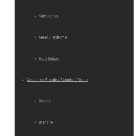
Sans alcool
Mead / Hydromel
Hard Seltzer
Couleurs / Blonde / Blanche / Brune
Blonde
Blanche