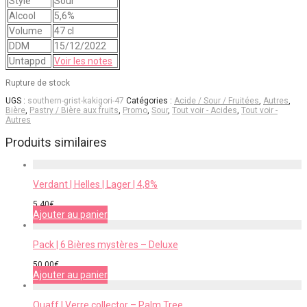
Style
Sour
Alcool
5,6%
Volume
47 cl
DDM
15/12/2022
Untappd
Voir les notes
Rupture de stock
UGS :
southern-grist-kakigori-47
Catégories :
Acide / Sour / Fruitées
,
Autres
,
Bière
,
Pastry / Bière aux fruits
,
Promo
,
Sour
,
Tout voir - Acides
,
Tout voir -
Autres
Produits similaires
Verdant | Helles | Lager | 4,8%
5,40
€
Ajouter au panier
Pack | 6 Bières mystères – Deluxe
50,00
€
Ajouter au panier
Quaff | Verre collector – Palm Tree