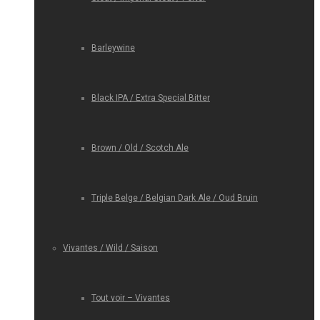
Barleywine
Black IPA / Extra Special Bitter
Brown / Old / Scotch Ale
Triple Belge / Belgian Dark Ale / Oud Bruin
Vivantes / Wild / Saison
Tout voir – Vivantes