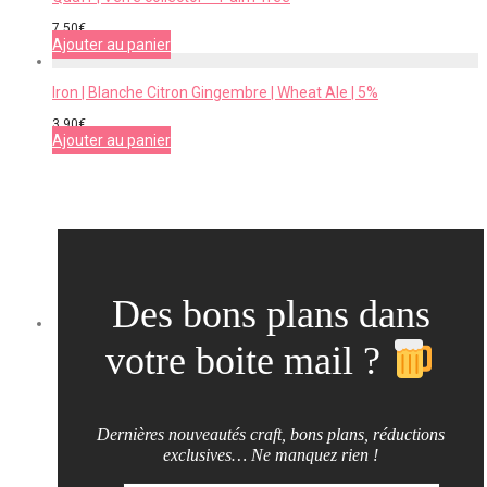
7,50
€
Ajouter au panier
Iron | Blanche Citron Gingembre | Wheat Ale | 5%
3,90
€
Ajouter au panier
Des bons plans dans
votre boite mail ?
Dernières nouveautés craft, bons plans, réductions
exclusives… Ne manquez rien !