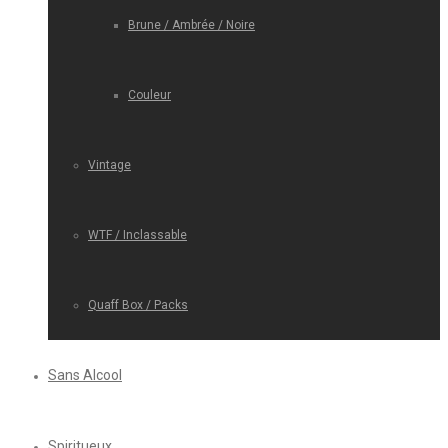
Brune / Ambrée / Noire
Couleur
Vintage
WTF / Inclassable
Quaff Box / Packs
Sans Alcool
Spiritueux