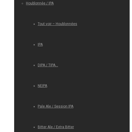
Houblonnée / IPA
Tout voir – Houblonnées
IPA
DIPA / TIPA…
NEIPA
Pale Ale / Session IPA
Bitter Ale / Extra Bitter