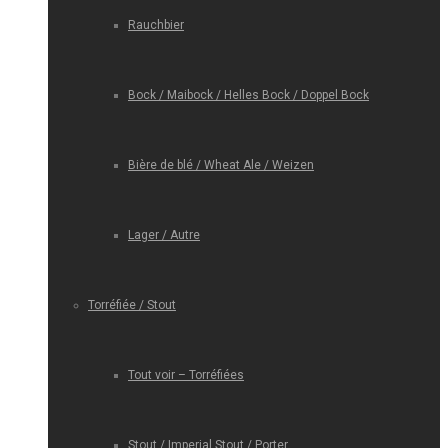
Rauchbier
Bock / Maibock / Helles Bock / Doppel Bock
Bière de blé / Wheat Ale / Weizen
Lager / Autre
Torréfiée / Stout
Tout voir – Torréfiées
Stout / Imperial Stout / Porter