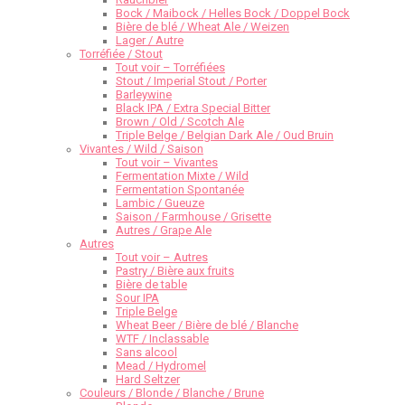
Bock / Maibock / Helles Bock / Doppel Bock
Bière de blé / Wheat Ale / Weizen
Lager / Autre
Torréfiée / Stout
Tout voir – Torréfiées
Stout / Imperial Stout / Porter
Barleywine
Black IPA / Extra Special Bitter
Brown / Old / Scotch Ale
Triple Belge / Belgian Dark Ale / Oud Bruin
Vivantes / Wild / Saison
Tout voir – Vivantes
Fermentation Mixte / Wild
Fermentation Spontanée
Lambic / Gueuze
Saison / Farmhouse / Grisette
Autres / Grape Ale
Autres
Tout voir – Autres
Pastry / Bière aux fruits
Bière de table
Sour IPA
Triple Belge
Wheat Beer / Bière de blé / Blanche
WTF / Inclassable
Sans alcool
Mead / Hydromel
Hard Seltzer
Couleurs / Blonde / Blanche / Brune