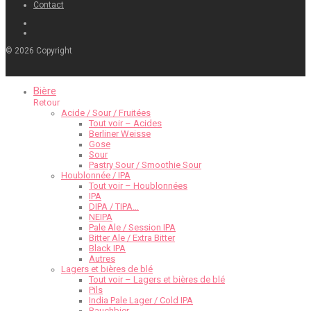
Contact
©
2026
Copyright
Bière
Retour
Acide / Sour / Fruitées
Tout voir – Acides
Berliner Weisse
Gose
Sour
Pastry Sour / Smoothie Sour
Houblonnée / IPA
Tout voir – Houblonnées
IPA
DIPA / TIPA…
NEIPA
Pale Ale / Session IPA
Bitter Ale / Extra Bitter
Black IPA
Autres
Lagers et bières de blé
Tout voir – Lagers et bières de blé
Pils
India Pale Lager / Cold IPA
Rauchbier