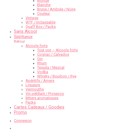
Blonde
Blanche
Brune / Ambrée / Noire
Couleur
Vintage
WTF / Inclassable
Quaff Box / Packs
Sans Alcool
Spiritueux
Retour
Alcools forts
Tout voir – Alcools forts
Cognac / Calvados
Gin
Rhum
Tequila / Mezcal
Vodka
Whisky / Bourbon / Rye
Apéritifs / Amers
Liqueurs
Vermouths
Vin pétillant / Prosecco
Bitters aromatiques
Packs
Cartes Cadeaux / Goodies
Promo
Connexion