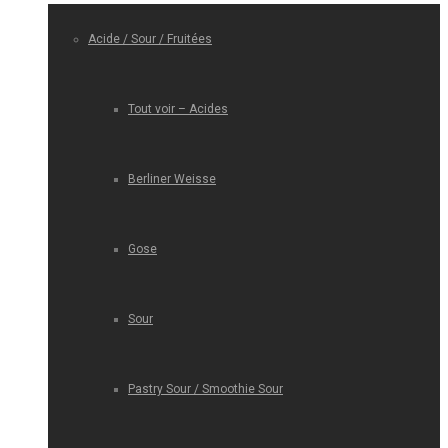
Acide / Sour / Fruitées
Tout voir – Acides
Berliner Weisse
Gose
Sour
Pastry Sour / Smoothie Sour