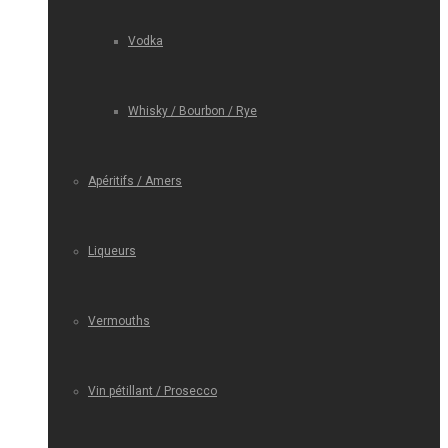
Vodka
Whisky / Bourbon / Rye
Apéritifs / Amers
Liqueurs
Vermouths
Vin pétillant / Prosecco