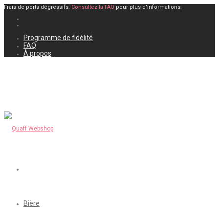
Frais de ports dégressifs.
Consultez la FAQ
pour plus d'informations.
Programme de fidélité
FAQ
À propos
Bière