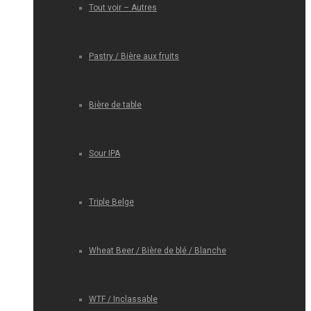
Tout voir – Autres
Pastry / Bière aux fruits
Bière de table
Sour IPA
Triple Belge
Wheat Beer / Bière de blé / Blanche
WTF / Inclassable