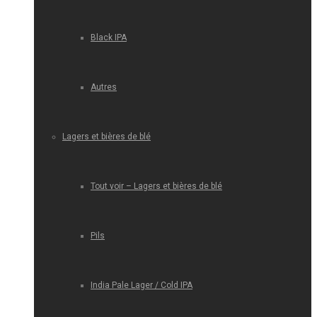
Black IPA
Autres
Lagers et bières de blé
Tout voir – Lagers et bières de blé
Pils
India Pale Lager / Cold IPA