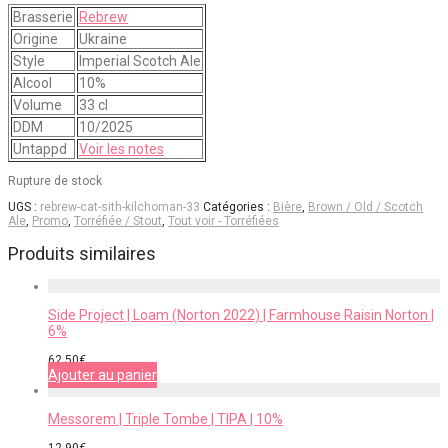
Brasserie
Rebrew
Origine
Ukraine
Style
Imperial Scotch Ale
Alcool
10%
Volume
33 cl
DDM
10/2025
Untappd
Voir les notes
Rupture de stock
UGS :
rebrew-cat-sith-kilchoman-33
Catégories :
Bière
,
Brown / Old / Scotch
Ale
,
Promo
,
Torréfiée / Stout
,
Tout voir - Torréfiées
Produits similaires
Side Project | Loam (Norton 2022) | Farmhouse Raisin Norton |
6%
62,50
€
Ajouter au panier
Messorem | Triple Tombe | TIPA | 10%