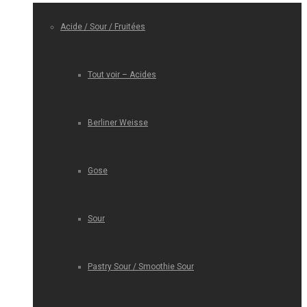
Acide / Sour / Fruitées
Tout voir – Acides
Berliner Weisse
Gose
Sour
Pastry Sour / Smoothie Sour