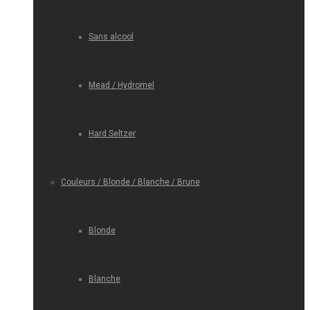
Sans alcool
Mead / Hydromel
Hard Seltzer
Couleurs / Blonde / Blanche / Brune
Blonde
Blanche