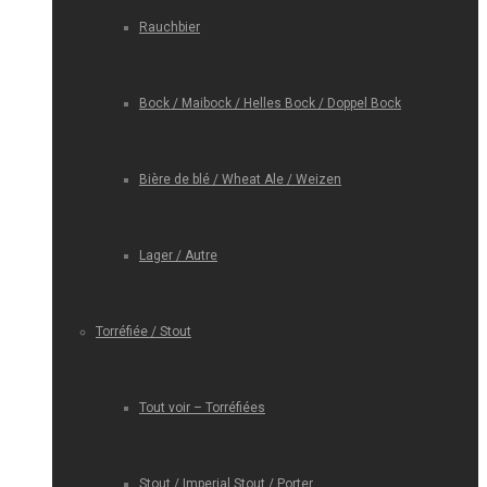
Rauchbier
Bock / Maibock / Helles Bock / Doppel Bock
Bière de blé / Wheat Ale / Weizen
Lager / Autre
Torréfiée / Stout
Tout voir – Torréfiées
Stout / Imperial Stout / Porter