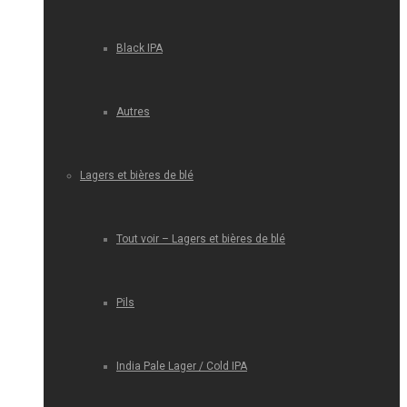
Black IPA
Autres
Lagers et bières de blé
Tout voir – Lagers et bières de blé
Pils
India Pale Lager / Cold IPA