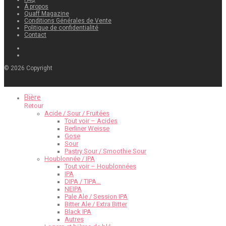
À propos
Quaff Magazine
Conditions Générales de Vente
Politique de confidentialité
Contact
©
2026
Copyright
Bière
Retour
Acide / Sour / Fruitées
Tout voir – Acides
Berliner Weisse
Gose
Sour
Pastry Sour / Smoothie Sour
Houblonnée / IPA
Tout voir – Houblonnées
IPA
DIPA / TIPA…
NEIPA
Pale Ale / Session IPA
Bitter Ale / Extra Bitter
Black IPA
Autres