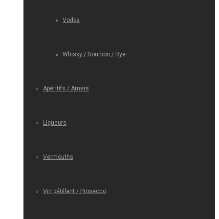
Vodka
Whisky / Bourbon / Rye
Apéritifs / Amers
Liqueurs
Vermouths
Vin pétillant / Prosecco