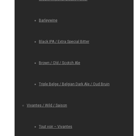
Barleywine
Black IPA / Extra Special Bitter
Brown / Old / Scotch Ale
Triple Belge / Belgian Dark Ale / Oud Bruin
Vivantes / Wild / Saison
Tout voir – Vivantes