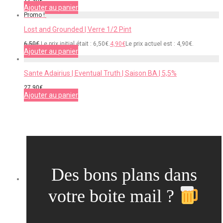
12,90
€
Ajouter au panier
Promo !
Lost and Grounded | Verre 1/2 Pint
6,50
€
Le prix initial était : 6,50€.
4,90
€
Le prix actuel est : 4,90€.
Ajouter au panier
Sante Adairius | Eventual Truth | Saison BA | 5,5%
27,90
€
Ajouter au panier
Des bons plans dans
votre boite mail ?