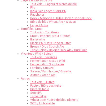
Lagers et bières de blé
Tout voir – Lagers et bières de blé
Pils
India Pale Lager / Cold IPA
Rauchbier
Bock / Maibock / Helles Bock / Doppel Bock
Bière de blé / Wheat Ale / Weizen
Lager / Autre
Torréfiée / Stout
Tout voir – Torréfiées
Stout / Imperial Stout / Porter
Barleywine
Black IPA / Extra Special Bitter
Brown / Old / Scotch Ale
Triple Belge / Belgian Dark Ale / Oud Bruin
Vivantes / Wild / Saison
Tout voir – Vivantes
Fermentation Mixte / Wild
Fermentation Spontanée
Lambic / Gueuze
Saison / Farmhouse / Grisette
Autres / Grape Ale
Autres
Tout voir – Autres
Pastry / Bière aux fruits
Bière de table
Sour IPA
Triple Belge
Wheat Beer / Bière de blé / Blanche
WTF / Inclassable