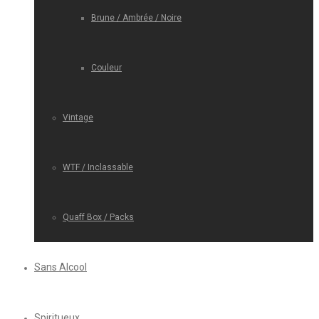
Brune / Ambrée / Noire
Couleur
Vintage
WTF / Inclassable
Quaff Box / Packs
Sans Alcool
Spiritueux