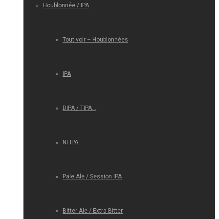
Houblonnée / IPA
Tout voir – Houblonnées
IPA
DIPA / TIPA…
NEIPA
Pale Ale / Session IPA
Bitter Ale / Extra Bitter