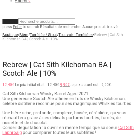
Panier
0
Effacer
press
Enter
to search
Résultats de recherche:
Aucun produit trouvé.
Boutique
/
Bière
/
Torréfiée / Stout
/
Tout voir - Torréfiées
/
Rebrew | Cat Sìth
Kilchoman BA | Scotch Ale | 10%
Rebrew | Cat Sìth Kilchoman BA |
Scotch Ale | 10%
12,40
€
Le prix initial était : 12,40€.
9,90
€
Le prix actuel est : 9,90€.
Cat Sìth Kilchoman Whisky Barrel Aged 2021.
Une généreuse Scotch Ale affinée en fûts de Whisky Kilchoman,
célèbre distillerie reconnue pour ses magnifiques Whiskies tourbés.
Une bière riche, profonde, complexe, boisée, céréalière, qui vous
réchauffera grâce à ses délicats parfums tourbés, fumés, de
noisette et de chocolat.
Conseil dégustation : à ouvrir en même temps que sa soeur
Cat Sìth
Laphroaig
pour comparer toutes leurs subtilités !