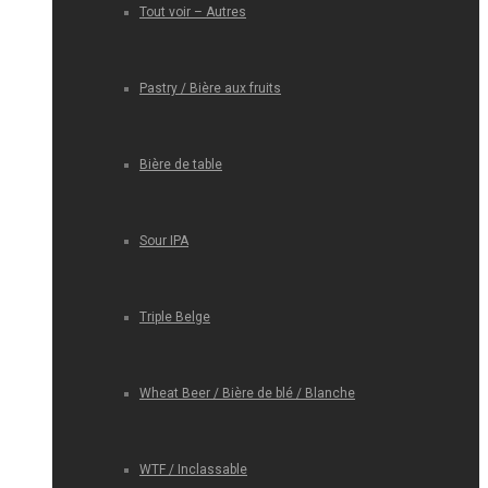
Tout voir – Autres
Pastry / Bière aux fruits
Bière de table
Sour IPA
Triple Belge
Wheat Beer / Bière de blé / Blanche
WTF / Inclassable