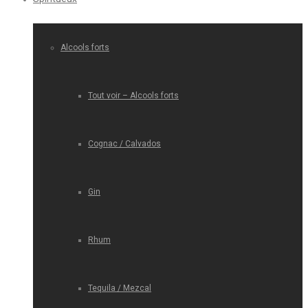
Alcools forts
Tout voir – Alcools forts
Cognac / Calvados
Gin
Rhum
Tequila / Mezcal