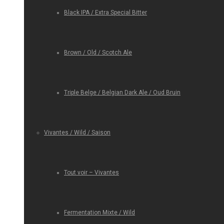
Black IPA / Extra Special Bitter
Brown / Old / Scotch Ale
Triple Belge / Belgian Dark Ale / Oud Bruin
Vivantes / Wild / Saison
Tout voir – Vivantes
Fermentation Mixte / Wild