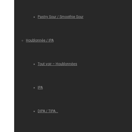
Pastry Sour / Smoothie Sour
Houblonnée / IPA
Tout voir – Houblonnées
IPA
DIPA / TIPA…