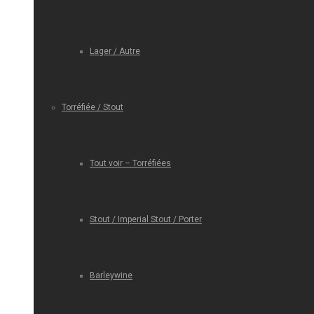
Lager / Autre
Torréfiée / Stout
Tout voir – Torréfiées
Stout / Imperial Stout / Porter
Barleywine