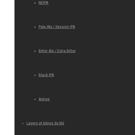
NEIPA
Pale Ale / Session IPA
Bitter Ale / Extra Bitter
Black IPA
Autres
Lagers et bières de blé