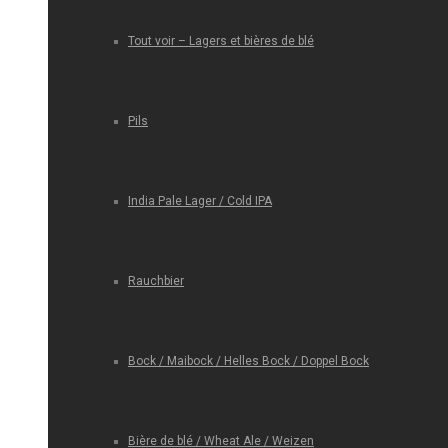
Tout voir – Lagers et bières de blé
Pils
India Pale Lager / Cold IPA
Rauchbier
Bock / Maibock / Helles Bock / Doppel Bock
Bière de blé / Wheat Ale / Weizen