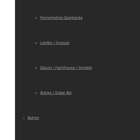
Fermentation Spontanée
Lambic / Gueuze
Saison / Farmhouse / Grisette
Autres / Grape Ale
Autres