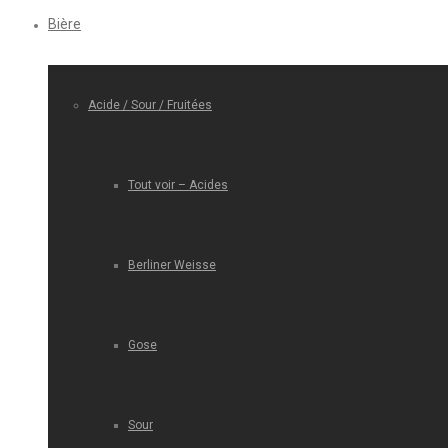
Bière
Acide / Sour / Fruitées
Tout voir – Acides
Berliner Weisse
Gose
Sour