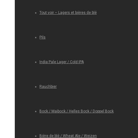
Tout voir – Lagers et bières de blé
Pils
India Pale Lager / Cold IPA
Rauchbier
Bock / Maibock / Helles Bock / Doppel Bock
Bière de blé / Wheat Ale / Weizen