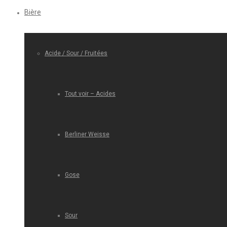
Bière
Acide / Sour / Fruitées
Tout voir – Acides
Berliner Weisse
Gose
Sour