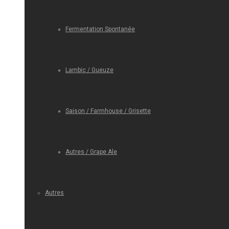
Fermentation Spontanée
Lambic / Gueuze
Saison / Farmhouse / Grisette
Autres / Grape Ale
Autres