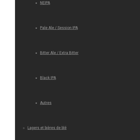
NEIPA
Pale Ale / Session IPA
Bitter Ale / Extra Bitter
Black IPA
Autres
Lagers et bières de blé