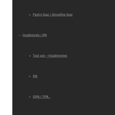
Pastry Sour / Smoothie Sour
Houblonnée / IPA
Tout voir – Houblonnées
IPA
DIPA / TIPA…