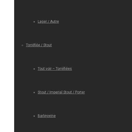
Lager / Autre
Torréfiée / Stout
Tout voir – Torréfiées
Stout / Imperial Stout / Porter
Barleywine