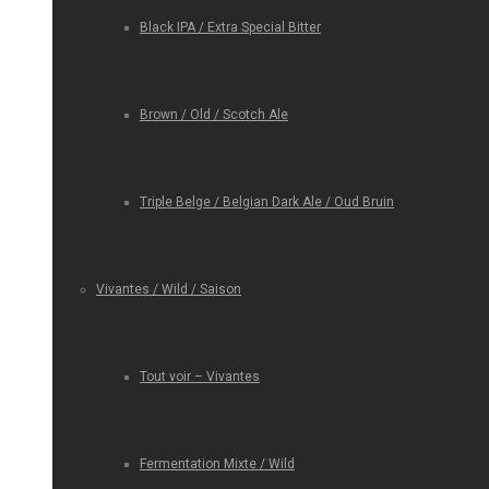
Black IPA / Extra Special Bitter
Brown / Old / Scotch Ale
Triple Belge / Belgian Dark Ale / Oud Bruin
Vivantes / Wild / Saison
Tout voir – Vivantes
Fermentation Mixte / Wild