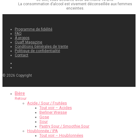
La consommation d’alcool est vivement déconseillée aux femmes
enceintes.
Programme de fidélité
FAQ
À propos
Quaff Magazine
Conditions Générales de Vente
Politique de confidentialité
Contact
©
2026
Copyright
Bière
Retour
Acide / Sour / Fruitées
Tout voir – Acides
Berliner Weisse
Gose
Sour
Pastry Sour / Smoothie Sour
Houblonnée / IPA
Tout voir – Houblonnées