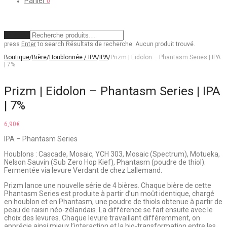
Panier
0
Effacer
press
Enter
to search
Résultats de recherche:
Aucun produit trouvé.
Boutique
/
Bière
/
Houblonnée / IPA
/
IPA
/
Prizm | Eidolon – Phantasm Series | IPA
| 7%
Prizm | Eidolon – Phantasm Series | IPA
| 7%
6,90
€
IPA – Phantasm Series
Houblons : Cascade, Mosaic, YCH 303, Mosaic (Spectrum), Motueka,
Nelson Sauvin (Sub Zero Hop Kief), Phantasm (poudre de thiol).
Fermentée via levure Verdant de chez Lallemand.
Prizm lance une nouvelle série de 4 bières. Chaque bière de cette
Phantasm Series est produite à partir d’un moût identique, chargé
en houblon et en Phantasm, une poudre de thiols obtenue à partir de
peau de raisin néo-zélandais. La différence se fait ensuite avec le
choix des levures. Chaque levure travaillant différemment, on
apprécie ainsi mieux l’interaction et la bio-transformation entre les