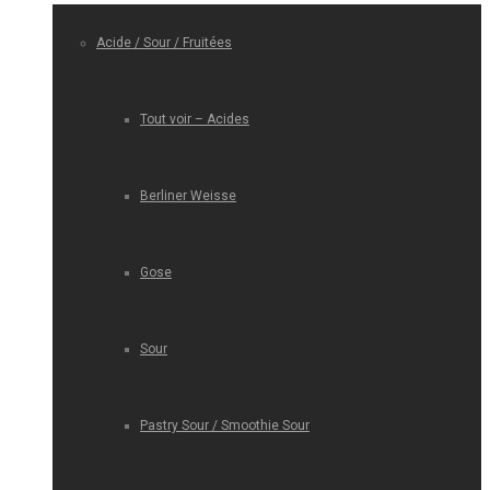
Acide / Sour / Fruitées
Tout voir – Acides
Berliner Weisse
Gose
Sour
Pastry Sour / Smoothie Sour