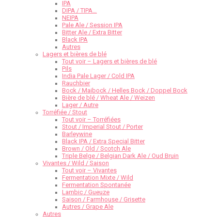
IPA
DIPA / TIPA…
NEIPA
Pale Ale / Session IPA
Bitter Ale / Extra Bitter
Black IPA
Autres
Lagers et bières de blé
Tout voir – Lagers et bières de blé
Pils
India Pale Lager / Cold IPA
Rauchbier
Bock / Maibock / Helles Bock / Doppel Bock
Bière de blé / Wheat Ale / Weizen
Lager / Autre
Torréfiée / Stout
Tout voir – Torréfiées
Stout / Imperial Stout / Porter
Barleywine
Black IPA / Extra Special Bitter
Brown / Old / Scotch Ale
Triple Belge / Belgian Dark Ale / Oud Bruin
Vivantes / Wild / Saison
Tout voir – Vivantes
Fermentation Mixte / Wild
Fermentation Spontanée
Lambic / Gueuze
Saison / Farmhouse / Grisette
Autres / Grape Ale
Autres