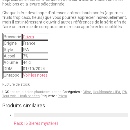
houblons et la levure sélectionnée.
Chaque bière développe d’intenses arômes houblonnés (agrumes,
fruits tropicaux, fleurs) que vous pourrez apprécier individuellement,
mais il est intéressant d’ouvrir d’autres références de la série afin de
faire un exercice de comparaison et mieux apprécier les subtilités.
Brasserie
Prizm
Origine
France
Style
IPA
Alcool
7%
Volume
44 cl
DDM
01/10/2024
Untappd
Voir les notes
Rupture de stock
UGS :
prizm-aidolon-phantasm-series
Catégories :
Bière
,
Houblonnée / IPA
,
IPA
,
Tout voir - Houblonnées
Étiquette :
Prizm
Produits similaires
Pack | 6 Bières mystères