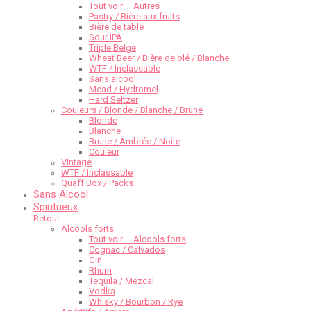
Tout voir – Autres
Pastry / Bière aux fruits
Bière de table
Sour IPA
Triple Belge
Wheat Beer / Bière de blé / Blanche
WTF / Inclassable
Sans alcool
Mead / Hydromel
Hard Seltzer
Couleurs / Blonde / Blanche / Brune
Blonde
Blanche
Brune / Ambrée / Noire
Couleur
Vintage
WTF / Inclassable
Quaff Box / Packs
Sans Alcool
Spiritueux
Retour
Alcools forts
Tout voir – Alcools forts
Cognac / Calvados
Gin
Rhum
Tequila / Mezcal
Vodka
Whisky / Bourbon / Rye