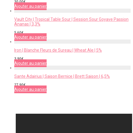
30,00
€
Ajouter au panier
Vault City | Tropical Table Sour | Session Sour Goyave Passion
Ananas | 3,3%
5,60
€
Ajouter au panier
Iron | Blanche Fleurs de Sureau | Wheat Ale | 5%
3,90
€
Ajouter au panier
Sante Adairius | Saison Bernice | Brett Saison | 6,5%
27,90
€
Ajouter au panier