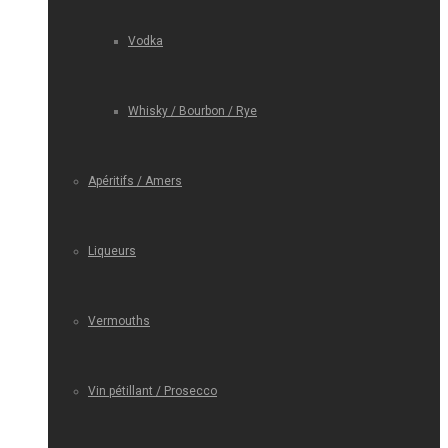
Vodka
Whisky / Bourbon / Rye
Apéritifs / Amers
Liqueurs
Vermouths
Vin pétillant / Prosecco