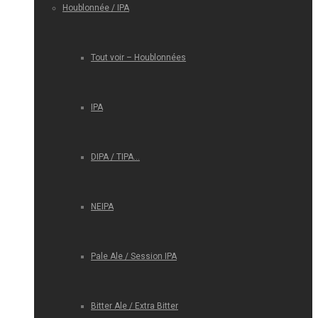
Houblonnée / IPA
Tout voir – Houblonnées
IPA
DIPA / TIPA…
NEIPA
Pale Ale / Session IPA
Bitter Ale / Extra Bitter