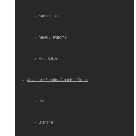
Sans alcool
Mead / Hydromel
Hard Seltzer
Couleurs / Blonde / Blanche / Brune
Blonde
Blanche