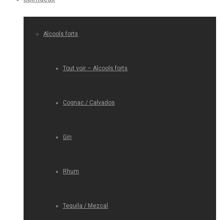
Alcools forts
Tout voir – Alcools forts
Cognac / Calvados
Gin
Rhum
Tequila / Mezcal