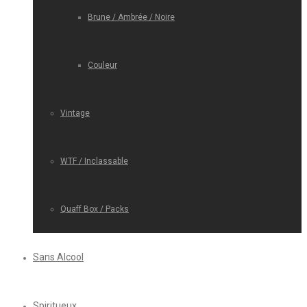
Brune / Ambrée / Noire
Couleur
Vintage
WTF / Inclassable
Quaff Box / Packs
Sans Alcool
Spiritueux