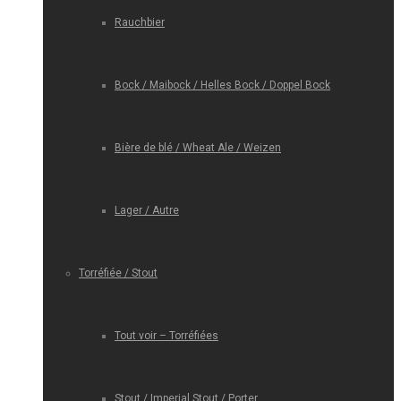
Rauchbier
Bock / Maibock / Helles Bock / Doppel Bock
Bière de blé / Wheat Ale / Weizen
Lager / Autre
Torréfiée / Stout
Tout voir – Torréfiées
Stout / Imperial Stout / Porter