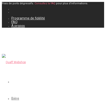
Frais de ports dégressifs.
Consultez la FAQ
pour plus d'informations.
Programme de fidélité
FAQ
À propos
Bière