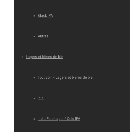
Black IPA
Autres
Lagers et bières de blé
Tout voir – Lagers et bières de blé
Pils
India Pale Lager / Cold IPA