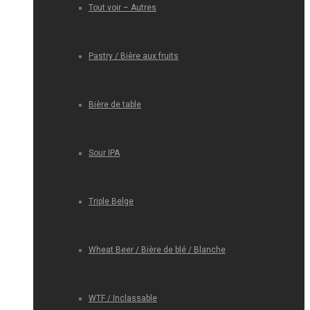
Tout voir – Autres
Pastry / Bière aux fruits
Bière de table
Sour IPA
Triple Belge
Wheat Beer / Bière de blé / Blanche
WTF / Inclassable