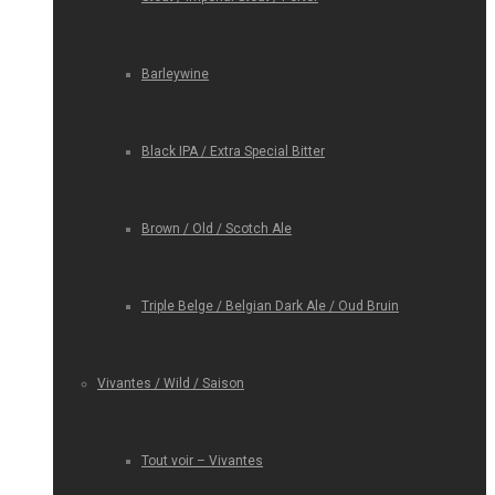
Barleywine
Black IPA / Extra Special Bitter
Brown / Old / Scotch Ale
Triple Belge / Belgian Dark Ale / Oud Bruin
Vivantes / Wild / Saison
Tout voir – Vivantes