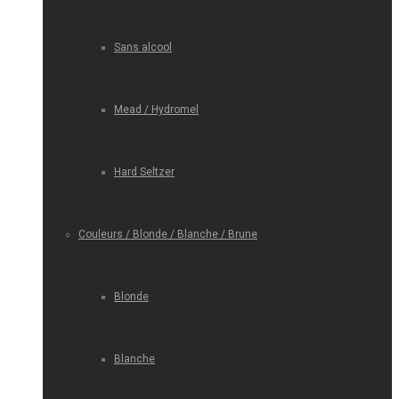
Sans alcool
Mead / Hydromel
Hard Seltzer
Couleurs / Blonde / Blanche / Brune
Blonde
Blanche