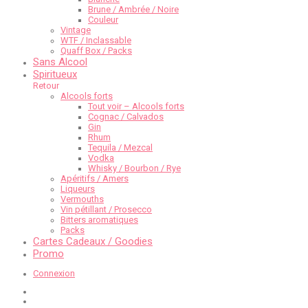
Brune / Ambrée / Noire
Couleur
Vintage
WTF / Inclassable
Quaff Box / Packs
Sans Alcool
Spiritueux
Retour
Alcools forts
Tout voir – Alcools forts
Cognac / Calvados
Gin
Rhum
Tequila / Mezcal
Vodka
Whisky / Bourbon / Rye
Apéritifs / Amers
Liqueurs
Vermouths
Vin pétillant / Prosecco
Bitters aromatiques
Packs
Cartes Cadeaux / Goodies
Promo
Connexion