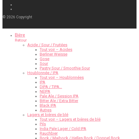
©
2026
Copyright
Bière
Retour
Acide / Sour / Fruitées
Tout voir – Acides
Berliner Weisse
Gose
Sour
Pastry Sour / Smoothie Sour
Houblonnée / IPA
Tout voir – Houblonnées
IPA
DIPA / TIPA…
NEIPA
Pale Ale / Session IPA
Bitter Ale / Extra Bitter
Black IPA
Autres
Lagers et bières de blé
Tout voir – Lagers et bières de blé
Pils
India Pale Lager / Cold IPA
Rauchbier
Bock / Maibock / Helles Bock / Doppel Bock