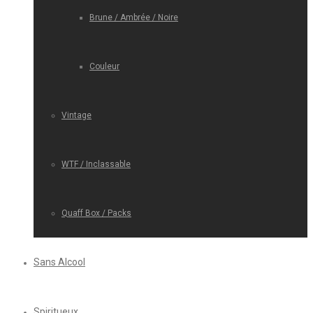
Brune / Ambrée / Noire
Couleur
Vintage
WTF / Inclassable
Quaff Box / Packs
Sans Alcool
Spiritueux