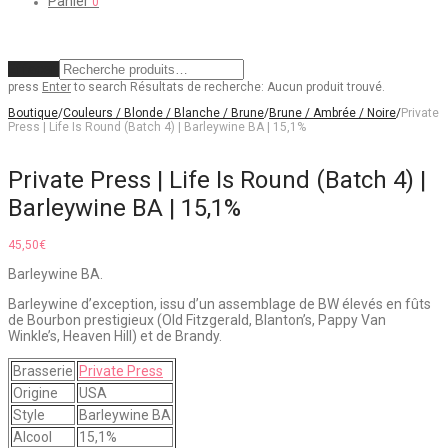
Panier
0
Effacer
press
Enter
to search
Résultats de recherche:
Aucun produit trouvé.
Boutique
/
Couleurs / Blonde / Blanche / Brune
/
Brune / Ambrée / Noire
/
Private
Press | Life Is Round (Batch 4) | Barleywine BA | 15,1%
Private Press | Life Is Round (Batch 4) |
Barleywine BA | 15,1%
45,50
€
Barleywine BA.
Barleywine d’exception, issu d’un assemblage de BW élevés en fûts
de Bourbon prestigieux (Old Fitzgerald, Blanton’s, Pappy Van
Winkle’s, Heaven Hill) et de Brandy.
Brasserie
Private Press
Origine
USA
Style
Barleywine BA
Alcool
15,1%