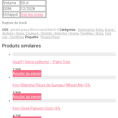
Volume
50 cl
DDM
12/2028
Untappd
Voir les notes
Rupture de stock
UGS :
private-press-life-is-round-batch-4
Catégories :
Barleywine
,
Bière
,
Brune /
Ambrée / Noire
,
Couleurs / Blonde / Blanche / Brune
,
Torréfiée / Stout
,
Tout
voir - Torréfiées
Étiquette :
Private Press
Produits similaires
Quaff | Verre collector – Palm Tree
7,50
€
Ajouter au panier
Iron | Blanche Fleurs de Sureau | Wheat Ale | 5%
3,90
€
Ajouter au panier
Iron | Gose Passion Coco | 6%
4,70
€