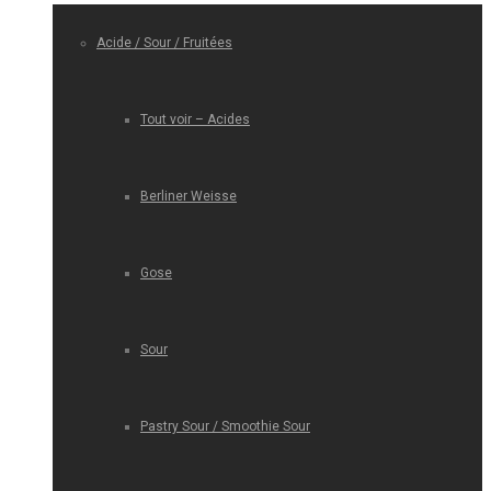
Acide / Sour / Fruitées
Tout voir – Acides
Berliner Weisse
Gose
Sour
Pastry Sour / Smoothie Sour