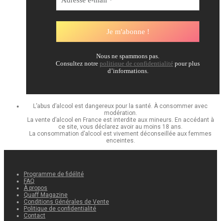
Nous ne spammons pas.
Consultez notre
politique de confidentialité
pour plus
d’informations.
L’abus d’alcool est dangereux pour la santé. À consommer avec
modération.
La vente d’alcool en France est interdite aux mineurs. En accédant à
ce site, vous déclarez avoir au moins 18 ans.
La consommation d’alcool est vivement déconseillée aux femmes
enceintes.
Programme de fidélité
FAQ
À propos
Quaff Magazine
Conditions Générales de Vente
Politique de confidentialité
Contact