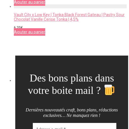
Ajouter au panier
Vault City x Low Key | Tonka Black Forest Gateau | Pastry Sour
Chocolat Vanille Cerise Tonka | 4,5%
6,20
€
Ajouter au panier
Des bons plans dans
votre boite mail ?
Dernières nouveautés craft, bons plans, réductions
exclusives… Ne manquez rien !