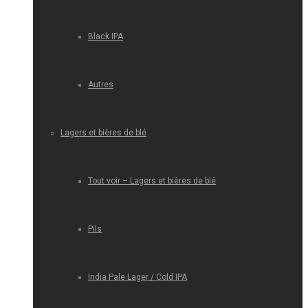
Black IPA
Autres
Lagers et bières de blé
Tout voir – Lagers et bières de blé
Pils
India Pale Lager / Cold IPA