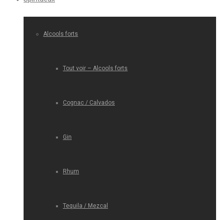
Alcools forts
Tout voir – Alcools forts
Cognac / Calvados
Gin
Rhum
Tequila / Mezcal