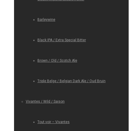
Barleywine
Black IPA / Extra Special Bitter
Brown / Old / Scotch Ale
Triple Belge / Belgian Dark Ale / Oud Bruin
Vivantes / Wild / Saison
Tout voir – Vivantes