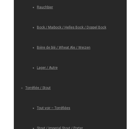
Rauchbier
Bock / Maibock / Helles Bock / Doppel Bock
Bière de blé / Wheat Ale / Weizen
Lager / Autre
Torréfiée / Stout
Tout voir – Torréfiées
Stout / Imperial Stout / Porter