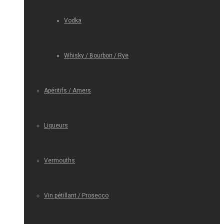
Vodka
Whisky / Bourbon / Rye
Apéritifs / Amers
Liqueurs
Vermouths
Vin pétillant / Prosecco