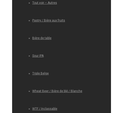
Tout voir – Autres
Pastry / Bière aux fruits
Bière de table
Sour IPA
Triple Belge
Wheat Beer / Bière de blé / Blanche
WTF / Inclassable