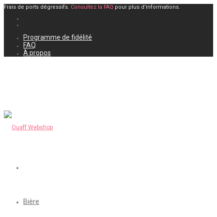
Frais de ports dégressifs.
Consultez la FAQ
pour plus d'informations.
Programme de fidélité
FAQ
À propos
Bière