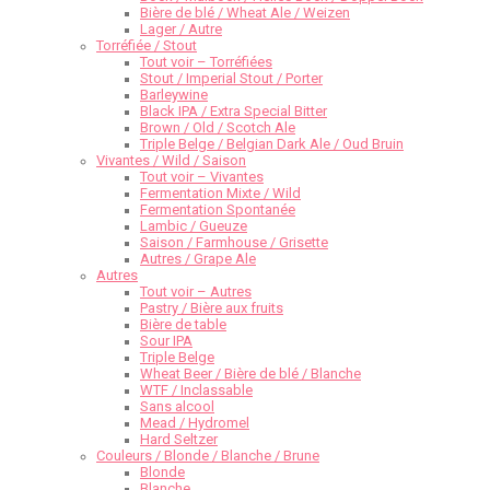
Bière de blé / Wheat Ale / Weizen
Lager / Autre
Torréfiée / Stout
Tout voir – Torréfiées
Stout / Imperial Stout / Porter
Barleywine
Black IPA / Extra Special Bitter
Brown / Old / Scotch Ale
Triple Belge / Belgian Dark Ale / Oud Bruin
Vivantes / Wild / Saison
Tout voir – Vivantes
Fermentation Mixte / Wild
Fermentation Spontanée
Lambic / Gueuze
Saison / Farmhouse / Grisette
Autres / Grape Ale
Autres
Tout voir – Autres
Pastry / Bière aux fruits
Bière de table
Sour IPA
Triple Belge
Wheat Beer / Bière de blé / Blanche
WTF / Inclassable
Sans alcool
Mead / Hydromel
Hard Seltzer
Couleurs / Blonde / Blanche / Brune
Blonde
Blanche