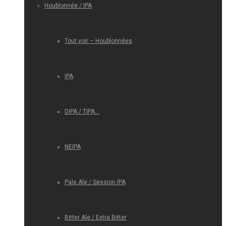
Houblonnée / IPA
Tout voir – Houblonnées
IPA
DIPA / TIPA…
NEIPA
Pale Ale / Session IPA
Bitter Ale / Extra Bitter