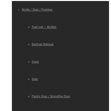
Acide / Sour / Fruitées
Tout voir – Acides
Berliner Weisse
Gose
Sour
Pastry Sour / Smoothie Sour