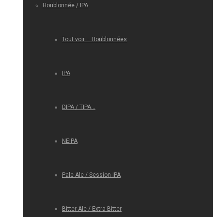
Houblonnée / IPA
Tout voir – Houblonnées
IPA
DIPA / TIPA…
NEIPA
Pale Ale / Session IPA
Bitter Ale / Extra Bitter