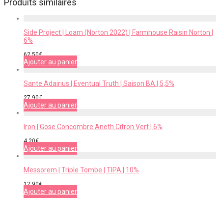
Produits similaires
Side Project | Loam (Norton 2022) | Farmhouse Raisin Norton |
6%
62,50
€
Ajouter au panier
Sante Adairius | Eventual Truth | Saison BA | 5,5%
27,90
€
Ajouter au panier
Iron | Gose Concombre Aneth Citron Vert | 6%
4,20
€
Ajouter au panier
Messorem | Triple Tombe | TIPA | 10%
12,90
€
Ajouter au panier