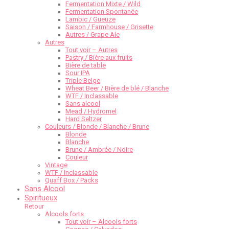
Fermentation Mixte / Wild
Fermentation Spontanée
Lambic / Gueuze
Saison / Farmhouse / Grisette
Autres / Grape Ale
Autres
Tout voir – Autres
Pastry / Bière aux fruits
Bière de table
Sour IPA
Triple Belge
Wheat Beer / Bière de blé / Blanche
WTF / Inclassable
Sans alcool
Mead / Hydromel
Hard Seltzer
Couleurs / Blonde / Blanche / Brune
Blonde
Blanche
Brune / Ambrée / Noire
Couleur
Vintage
WTF / Inclassable
Quaff Box / Packs
Sans Alcool
Spiritueux
Retour
Alcools forts
Tout voir – Alcools forts