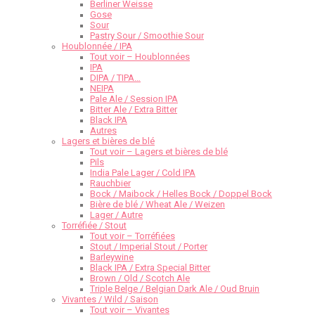
Berliner Weisse
Gose
Sour
Pastry Sour / Smoothie Sour
Houblonnée / IPA
Tout voir – Houblonnées
IPA
DIPA / TIPA…
NEIPA
Pale Ale / Session IPA
Bitter Ale / Extra Bitter
Black IPA
Autres
Lagers et bières de blé
Tout voir – Lagers et bières de blé
Pils
India Pale Lager / Cold IPA
Rauchbier
Bock / Maibock / Helles Bock / Doppel Bock
Bière de blé / Wheat Ale / Weizen
Lager / Autre
Torréfiée / Stout
Tout voir – Torréfiées
Stout / Imperial Stout / Porter
Barleywine
Black IPA / Extra Special Bitter
Brown / Old / Scotch Ale
Triple Belge / Belgian Dark Ale / Oud Bruin
Vivantes / Wild / Saison
Tout voir – Vivantes