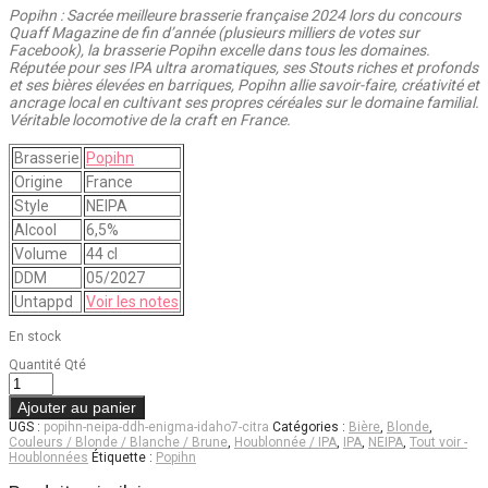
Popihn : Sacrée meilleure brasserie française 2024 lors du concours
Quaff Magazine de fin d’année (plusieurs milliers de votes sur
Facebook), la brasserie Popihn excelle dans tous les domaines.
Réputée pour ses IPA ultra aromatiques, ses Stouts riches et profonds
et ses bières élevées en barriques, Popihn allie savoir-faire, créativité et
ancrage local en cultivant ses propres céréales sur le domaine familial.
Véritable locomotive de la craft en France.
Brasserie
Popihn
Origine
France
Style
NEIPA
Alcool
6,5%
Volume
44 cl
DDM
05/2027
Untappd
Voir les notes
En stock
Quantité
Qté
Ajouter au panier
UGS :
popihn-neipa-ddh-enigma-idaho7-citra
Catégories :
Bière
,
Blonde
,
Couleurs / Blonde / Blanche / Brune
,
Houblonnée / IPA
,
IPA
,
NEIPA
,
Tout voir -
Houblonnées
Étiquette :
Popihn