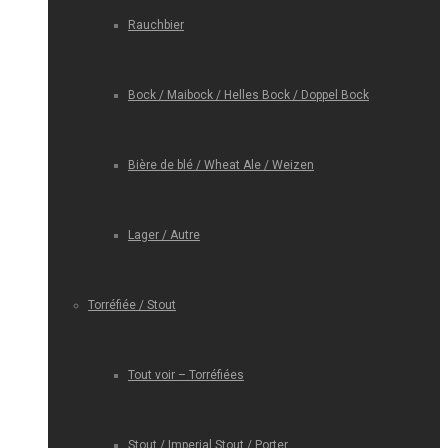
Rauchbier
Bock / Maibock / Helles Bock / Doppel Bock
Bière de blé / Wheat Ale / Weizen
Lager / Autre
Torréfiée / Stout
Tout voir – Torréfiées
Stout / Imperial Stout / Porter