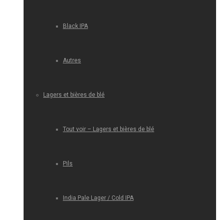
Black IPA
Autres
Lagers et bières de blé
Tout voir – Lagers et bières de blé
Pils
India Pale Lager / Cold IPA