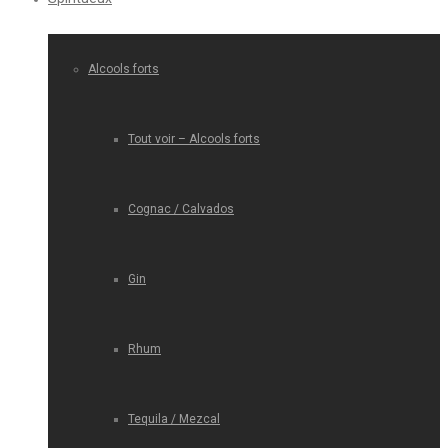
Alcools forts
Tout voir – Alcools forts
Cognac / Calvados
Gin
Rhum
Tequila / Mezcal