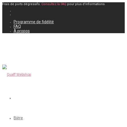
Frais de ports dégressifs.
Consultez la FAQ
pour plus d'informations.
Programme de fidélité
FAQ
À propos
Bière