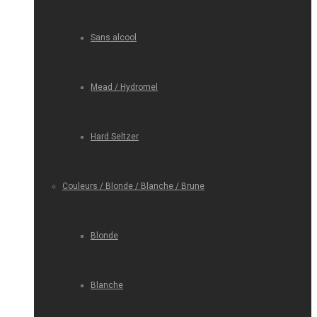
Sans alcool
Mead / Hydromel
Hard Seltzer
Couleurs / Blonde / Blanche / Brune
Blonde
Blanche