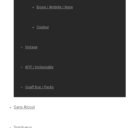
Brune / Ambrée / Noire
Couleur
Vintage
WTF / Inclassable
Quaff Box / Packs
Sans Alcool
Spiritueux