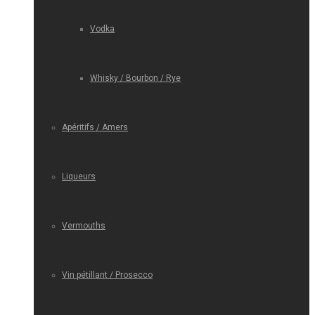
Vodka
Whisky / Bourbon / Rye
Apéritifs / Amers
Liqueurs
Vermouths
Vin pétillant / Prosecco