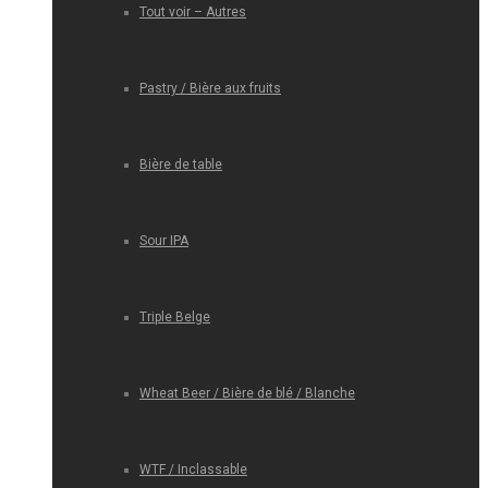
Tout voir – Autres
Pastry / Bière aux fruits
Bière de table
Sour IPA
Triple Belge
Wheat Beer / Bière de blé / Blanche
WTF / Inclassable