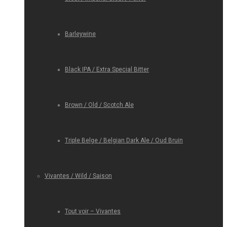
Barleywine
Black IPA / Extra Special Bitter
Brown / Old / Scotch Ale
Triple Belge / Belgian Dark Ale / Oud Bruin
Vivantes / Wild / Saison
Tout voir – Vivantes