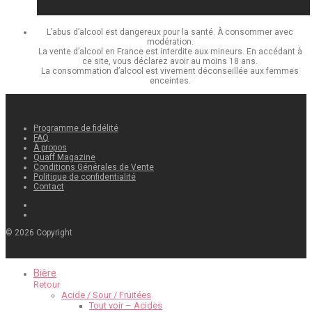
L’abus d’alcool est dangereux pour la santé. À consommer avec
modération.
La vente d’alcool en France est interdite aux mineurs. En accédant à
ce site, vous déclarez avoir au moins 18 ans.
La consommation d’alcool est vivement déconseillée aux femmes
enceintes.
Programme de fidélité
FAQ
À propos
Quaff Magazine
Conditions Générales de Vente
Politique de confidentialité
Contact
©
2026
Copyright
Bière
Retour
Acide / Sour / Fruitées
Tout voir – Acides