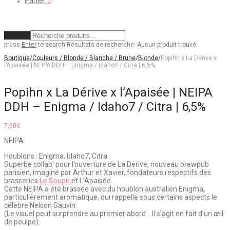
Panier
0
Effacer
press
Enter
to search
Résultats de recherche:
Aucun produit trouvé.
Boutique
/
Couleurs / Blonde / Blanche / Brune
/
Blonde
/
Popihn x La Dérive x
l’Apaisée | NEIPA DDH – Enigma / Idaho7 / Citra | 6,5%
Popihn x La Dérive x l’Apaisée | NEIPA
DDH – Enigma / Idaho7 / Citra | 6,5%
7,60
€
NEIPA.
Houblons : Enigma, Idaho7, Citra.
Superbe collab’ pour l’ouverture de La Dérive, nouveau brewpub
parisien, imaginé par Arthur et Xavier, fondateurs respectifs des
brasseries
Le Soupir
et L’Apaisée.
Cette NEIPA a été brassée avec du houblon australien Enigma,
particulièrement aromatique, qui rappelle sous certains aspects le
célèbre Nelson Sauvin.
(Le visuel peut surprendre au premier abord… Il s’agit en fait d’un œil
de poulpe).